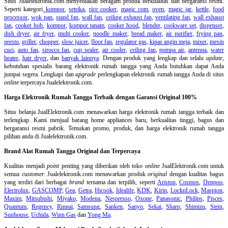
Situs Jualelektronik.com menyediakan beragam produk berkualitas dan bergaransi resmi.
Seperti kategori
kompor
,
setrika
,
rice cooker
,
magic com
,
oven
,
magic jar
,
kettle
,
food
processor
,
wok pan
,
stand fan
,
wall fan
,
ceiling exhaust fan
,
ventilating fan
,
wall exhaust
fan
,
cooker hob
,
kompor
,
kompor tanam
,
cooker hood
,
blender
,
cookware set
,
dispenser
,
dish dryer
,
air fryer
,
multi cooker
,
noodle maker
,
bread maker
,
air purifier
,
frying pan
,
presto
,
griller
,
chopper
,
slow juicer
,
floor fan
,
regulator gas
,
kipas angin meja
,
mixer
,
mesin
cuci
,
auto fan
,
sirocco fan
,
cup sealer
,
air cooler
,
ceiling fan
,
pompa air
,
antenna
,
water
heater
,
hair dryer
, dan
banyak lainnya
. Dengan produk yang lengkap dan selalu
update
,
kebutuhan spesialis barang elektronik rumah tangga yang Anda butuhkan dapat Anda
jumpai segera. Lengkapi dan
upgrade
perlengkapan elektronik rumah tangga Anda di situs
online
terpercaya Jualelektronik.com.
Harga Elektronik Rumah Tangga Terbaik dengan Garansi Original 100%
Situs belanja
JualElektronik.com menawarkan harga elektronik rumah tangga terbaik dan
terlengkap. Kami menjual barang home appliances baru, berkualitas tinggi, bagus dan
bergaransi resmi pabrik. Temukan promo, produk, dan harga elektronik rumah tangga
pilihan anda di Jualelektronik.com.
Brand Alat Rumah Tangga Original dan Terpercaya
Kualitas menjadi
point
penting yang diberikan oleh toko
online
JualElektronik.com untuk
semua
customer.
Jualelektronik.com menawarkan produk
original
dengan kualitas bagus
yang terdiri dari berbagai
brand
ternama dan terpilih, seperti
Ariston
,
Cosmos
,
Denpoo
,
Electrolux
,
GASCOMP
,
Gea
,
Getra
,
Hicook
,
Idealife
,
KDK
,
Kirin
,
LocknLock
,
Maspion
,
Maxim
,
Mitsubishi
,
Miyako
,
Modena
,
Nespresso
,
Oxone
,
Panasonic
,
Philips
,
Pisces
,
Quantum
,
Regency
,
Rinnai
,
Samsung
,
Sanken
,
Sanyo
,
Sekai
,
Sharp
,
Shimizu
,
Stein
,
Sunhouse
,
Uchida
,
Winn Gas
dan
Yong Ma
.