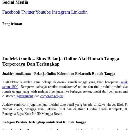
Social Media
Facebook
Twitter
Youtube
Instagram
Linkedin
Pengiriman
Jualelektronik – Situs Belanja Online Alat Rumah Tangga
Terpercaya Dan Terlengkap
Jualelektronik.com – Belanja Online Kebutuhan Elektronik Rumah Tangga
JualElektronik adalah
situs belanja elektronik rumah tangga
yang telah beroperasi
sejak
tahun 1999
. Beroperasi sebagai retailer
omnichannel
online dan ritel produk-produk alat
rumah tangga yang telah melayani penjualan ke berbagai sektor, mulai dari penjualan end
customer,
government
, dan
corporate project
.
Jualelektronik.com juga menjual melalui toko retail yang berada di Ruko Harco, Blok P,
Nomor 28-29, Mangga Dua, Jakarta Pusat dan di Ruko Glodok Plaza, Komplek, Jl.
Pinangsia Raya Kota No.50 Mangga Besar.
Kategori Produk Terlengkap untuk Alat Rumah Tangga