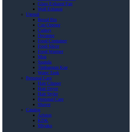
Glass Exhaust Fan
Wall Exhaust
Utensil
Bread Bin
Can Opener
Cutlery
Decanter
Food Container
Food Slicer
Food Warmer
Mug
Spatula
Timbangan Kue
Water Tank
Personal Care
Hair Clipper
Hair Dryer
Hair Styler
Personal Care
Shaver
Catalog
Ariston
KDK
Miyako