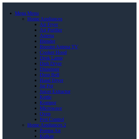
Mega Menu
Home Appliances
Air Fryer
Air Purifier
Antena
Blender
Booster Antena TV
Cooker Hood
Desk Lamp
Dish Dryer
Dispenser
Door Bell
Hand Dryer
Jar Pot
Juicer Extractor
Kettle
Kompor
Microwave
Oven
Pest Control
Home Appliances 2
Pompa Air
Kulkas