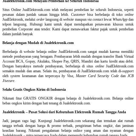
Jualelektronik.com Melayani Pembelian ke Seluruh Indonesia
Situs Online
JualElektronik.com telah melayani pembelian ke seluruh Indonesia, seperti
pesanan dalam jumlah satuan hingga lebih.
Customer
bisa berbelanja di toko
online
JualElektronik, melalui
order
langsung di
website
maupun
via contact
lewat
WhatsApp
dan
telpon langsung
.
Hubungi kami untuk dapat mendapatkan penawaran khusus untuk
pembelian Corporate atau tender. Kami dapat menawarkan faktur pajak untuk pembelian
dalam jumlah banyak
Belanja dengan Mudah di Jualelektronik.com
Berbelanja di
website belanja online
JualElektronik.com sangat mudah karena memiliki
metode pembayaran yang beragam. Pembayaran lebih mudah dengan transfer Bank Virtual
Account BCA, Gopay, Akulaku, Shopee Pay, QRIS, Mandiri dan kartu kredit atau debit.
Dengan banyaknya metode pembayaran, berbelanja di situs
online
JualElektronik.com
semakin mudah dan aman. Selain itu, pembayaran di JualElektronik.com telah di-
support
oleh
system
keamanan dan
terpercaya
by Visa
,
Master Card Security Code
dan
JCB
J/secure
.
Selalu Gratis Ongkos Kirim di Indonesia
Nikmati fitur GRATIS ONGKIR dengan belanja di Jualelektronik.com. Belanja online
bebas ongkos kirim dengan hati tenang di Jualelektronik.com.
Jualelektronik – Pusat Solusi dari Kebutuhan Elektronik Rumah Tangga Anda
Jadi, jangan ragu lagi. Kunjungi Jualelektronik.com sekarang dan temukan alat rumah
tangga terbaik dengan harga & promo terbaik, pengiriman bebas ongkir, dan jaminan
keaslian barang. Nikmati pengalaman belanja online yang aman dan nyaman dengan
Jualelektronik – mitra terpercaya Anda dalam memenuhi kebutuhan rumah tangga Anda.