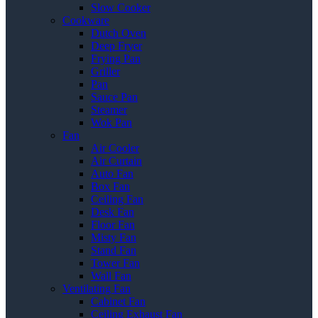
Slow Cooker
Cookware
Dutch Oven
Deep Fryer
Frying Pan
Griller
Pan
Sauce Pan
Steamer
Wok Pan
Fan
Air Cooler
Air Curtain
Auto Fan
Box Fan
Ceiling Fan
Desk Fan
Floor Fan
Misty Fan
Stand Fan
Tower Fan
Wall Fan
Ventilating Fan
Cabinet Fan
Ceiling Exhaust Fan