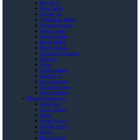
Rice Box
Slow Juicer
Storage Jar
Timbangan Badan
Vacuum Cleaner
Water Heater
Water Purifier
Bread Maker
Bread Toaster
Chocolate Fountain
Chopper
Citrus
Coffee Maker
Deep Fryer
Food Steamer
Food Processor
Gas Regulator
Home Appliances 3
Magic Jar
Meat Grinder
Mixer
Multi Cooker
Noodle Maker
Presto
Rice Cooker