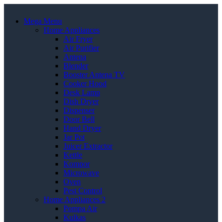
Mega Menu
Home Appliances
Air Fryer
Air Purifier
Antena
Blender
Booster Antena TV
Cooker Hood
Desk Lamp
Dish Dryer
Dispenser
Door Bell
Hand Dryer
Jar Pot
Juicer Extractor
Kettle
Kompor
Microwave
Oven
Pest Control
Home Appliances 2
Pompa Air
Kulkas