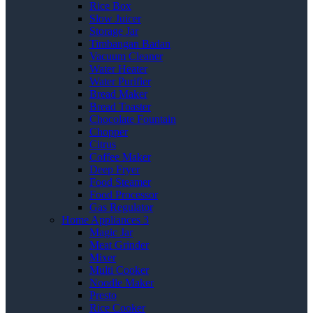
Rice Box
Slow Juicer
Storage Jar
Timbangan Badan
Vacuum Cleaner
Water Heater
Water Purifier
Bread Maker
Bread Toaster
Chocolate Fountain
Chopper
Citrus
Coffee Maker
Deep Fryer
Food Steamer
Food Processor
Gas Regulator
Home Appliances 3
Magic Jar
Meat Grinder
Mixer
Multi Cooker
Noodle Maker
Presto
Rice Cooker