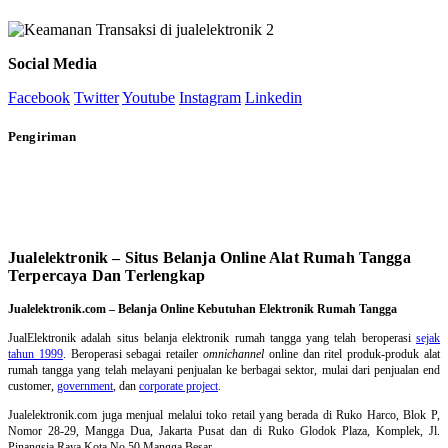
Social Media
Facebook
Twitter
Youtube
Instagram
Linkedin
Pengiriman
Jualelektronik – Situs Belanja Online Alat Rumah Tangga
Terpercaya Dan Terlengkap
Jualelektronik.com – Belanja Online Kebutuhan Elektronik Rumah Tangga
JualElektronik adalah
situs belanja elektronik rumah tangga
yang telah beroperasi
sejak
tahun 1999
. Beroperasi sebagai retailer
omnichannel
online dan ritel produk-produk alat
rumah tangga yang telah melayani penjualan ke berbagai sektor, mulai dari penjualan end
customer,
government
, dan
corporate project
.
Jualelektronik.com juga menjual melalui toko retail yang berada di Ruko Harco, Blok P,
Nomor 28-29, Mangga Dua, Jakarta Pusat dan di Ruko Glodok Plaza, Komplek, Jl.
Pinangsia Raya Kota No.50 Mangga Besar.