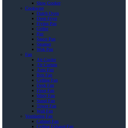
Slow Cooker
Cookware
Dutch Oven
Deep Fryer
Frying Pan
Griller
Pan
Sauce Pan
Steamer
Wok Pan
Fan
Air Cooler
Air Curtain
Auto Fan
Box Fan
Ceiling Fan
Desk Fan
Floor Fan
Misty Fan
Stand Fan
Tower Fan
Wall Fan
Ventilating Fan
Cabinet Fan
Ceiling Exhaust Fan