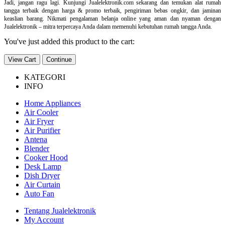
Jadi, jangan ragu lagi. Kunjungi Jualelektronik.com sekarang dan temukan alat rumah
tangga terbaik dengan harga & promo terbaik, pengiriman bebas ongkir, dan jaminan
keaslian barang. Nikmati pengalaman belanja online yang aman dan nyaman dengan
Jualelektronik – mitra terpercaya Anda dalam memenuhi kebutuhan rumah tangga Anda.
You've just added this product to the cart:
View Cart
Continue
KATEGORI
INFO
Home Appliances
Air Cooler
Air Fryer
Air Purifier
Antena
Blender
Cooker Hood
Desk Lamp
Dish Dryer
Air Curtain
Auto Fan
Tentang Jualelektronik
My Account