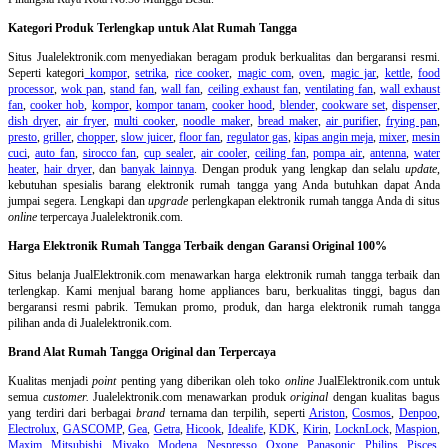
Kategori Produk Terlengkap untuk Alat Rumah Tangga
Situs Jualelektronik.com menyediakan beragam produk berkualitas dan bergaransi resmi.
Seperti kategori
kompor
,
setrika
,
rice cooker
,
magic com
,
oven
,
magic jar
,
kettle
,
food
processor
,
wok pan
,
stand fan
,
wall fan
,
ceiling exhaust fan
,
ventilating fan
,
wall exhaust
fan
,
cooker hob
,
kompor
,
kompor tanam
,
cooker hood
,
blender
,
cookware set
,
dispenser
,
dish dryer
,
air fryer
,
multi cooker
,
noodle maker
,
bread maker
,
air purifier
,
frying pan
,
presto
,
griller
,
chopper
,
slow juicer
,
floor fan
,
regulator gas
,
kipas angin meja
,
mixer
,
mesin
cuci
,
auto fan
,
sirocco fan
,
cup sealer
,
air cooler
,
ceiling fan
,
pompa air
,
antenna
,
water
heater
,
hair dryer
, dan
banyak lainnya
. Dengan produk yang lengkap dan selalu
update
,
kebutuhan spesialis barang elektronik rumah tangga yang Anda butuhkan dapat Anda
jumpai segera. Lengkapi dan
upgrade
perlengkapan elektronik rumah tangga Anda di situs
online
terpercaya Jualelektronik.com.
Harga Elektronik Rumah Tangga Terbaik dengan Garansi Original 100%
Situs belanja
JualElektronik.com menawarkan harga elektronik rumah tangga terbaik dan
terlengkap. Kami menjual barang home appliances baru, berkualitas tinggi, bagus dan
bergaransi resmi pabrik. Temukan promo, produk, dan harga elektronik rumah tangga
pilihan anda di Jualelektronik.com.
Brand Alat Rumah Tangga Original dan Terpercaya
Kualitas menjadi
point
penting yang diberikan oleh toko
online
JualElektronik.com untuk
semua
customer.
Jualelektronik.com menawarkan produk
original
dengan kualitas bagus
yang terdiri dari berbagai
brand
ternama dan terpilih, seperti
Ariston
,
Cosmos
,
Denpoo
,
Electrolux
,
GASCOMP
,
Gea
,
Getra
,
Hicook
,
Idealife
,
KDK
,
Kirin
,
LocknLock
,
Maspion
,
Maxim
,
Mitsubishi
,
Miyako
,
Modena
,
Nespresso
,
Oxone
,
Panasonic
,
Philips
,
Pisces
,