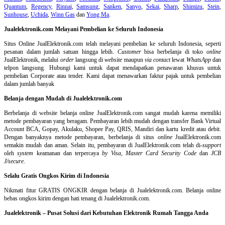
Quantum
,
Regency
,
Rinnai
,
Samsung
,
Sanken
,
Sanyo
,
Sekai
,
Sharp
,
Shimizu
,
Stein
,
Sunhouse
,
Uchida
,
Winn Gas
dan
Yong Ma
.
Jualelektronik.com Melayani Pembelian ke Seluruh Indonesia
Situs Online
JualElektronik.com telah melayani pembelian ke seluruh Indonesia, seperti
pesanan dalam jumlah satuan hingga lebih.
Customer
bisa berbelanja di toko
online
JualElektronik, melalui
order
langsung di
website
maupun
via contact
lewat
WhatsApp
dan
telpon langsung
.
Hubungi kami untuk dapat mendapatkan penawaran khusus untuk
pembelian Corporate atau tender. Kami dapat menawarkan faktur pajak untuk pembelian
dalam jumlah banyak
Belanja dengan Mudah di Jualelektronik.com
Berbelanja di
website belanja online
JualElektronik.com sangat mudah karena memiliki
metode pembayaran yang beragam. Pembayaran lebih mudah dengan transfer Bank Virtual
Account BCA, Gopay, Akulaku, Shopee Pay, QRIS, Mandiri dan kartu kredit atau debit.
Dengan banyaknya metode pembayaran, berbelanja di situs
online
JualElektronik.com
semakin mudah dan aman. Selain itu, pembayaran di JualElektronik.com telah di-
support
oleh
system
keamanan dan
terpercaya
by Visa
,
Master Card Security Code
dan
JCB
J/secure
.
Selalu Gratis Ongkos Kirim di Indonesia
Nikmati fitur GRATIS ONGKIR dengan belanja di Jualelektronik.com. Belanja online
bebas ongkos kirim dengan hati tenang di Jualelektronik.com.
Jualelektronik – Pusat Solusi dari Kebutuhan Elektronik Rumah Tangga Anda