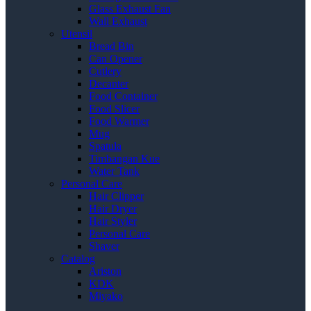
Glass Exhaust Fan
Wall Exhaust
Utensil
Bread Bin
Can Opener
Cutlery
Decanter
Food Container
Food Slicer
Food Warmer
Mug
Spatula
Timbangan Kue
Water Tank
Personal Care
Hair Clipper
Hair Dryer
Hair Styler
Personal Care
Shaver
Catalog
Ariston
KDK
Miyako