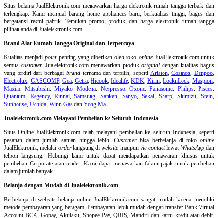
Situs belanja
JualElektronik.com menawarkan harga elektronik rumah tangga terbaik dan
terlengkap. Kami menjual barang home appliances baru, berkualitas tinggi, bagus dan
bergaransi resmi pabrik. Temukan promo, produk, dan harga elektronik rumah tangga
pilihan anda di Jualelektronik.com.
Brand Alat Rumah Tangga Original dan Terpercaya
Kualitas menjadi
point
penting yang diberikan oleh toko
online
JualElektronik.com untuk
semua
customer.
Jualelektronik.com menawarkan produk
original
dengan kualitas bagus
yang terdiri dari berbagai
brand
ternama dan terpilih, seperti
Ariston
,
Cosmos
,
Denpoo
,
Electrolux
,
GASCOMP
,
Gea
,
Getra
,
Hicook
,
Idealife
,
KDK
,
Kirin
,
LocknLock
,
Maspion
,
Maxim
,
Mitsubishi
,
Miyako
,
Modena
,
Nespresso
,
Oxone
,
Panasonic
,
Philips
,
Pisces
,
Quantum
,
Regency
,
Rinnai
,
Samsung
,
Sanken
,
Sanyo
,
Sekai
,
Sharp
,
Shimizu
,
Stein
,
Sunhouse
,
Uchida
,
Winn Gas
dan
Yong Ma
.
Jualelektronik.com Melayani Pembelian ke Seluruh Indonesia
Situs Online
JualElektronik.com telah melayani pembelian ke seluruh Indonesia, seperti
pesanan dalam jumlah satuan hingga lebih.
Customer
bisa berbelanja di toko
online
JualElektronik, melalui
order
langsung di
website
maupun
via contact
lewat
WhatsApp
dan
telpon langsung
.
Hubungi kami untuk dapat mendapatkan penawaran khusus untuk
pembelian Corporate atau tender. Kami dapat menawarkan faktur pajak untuk pembelian
dalam jumlah banyak
Belanja dengan Mudah di Jualelektronik.com
Berbelanja di
website belanja online
JualElektronik.com sangat mudah karena memiliki
metode pembayaran yang beragam. Pembayaran lebih mudah dengan transfer Bank Virtual
Account BCA, Gopay, Akulaku, Shopee Pay, QRIS, Mandiri dan kartu kredit atau debit.