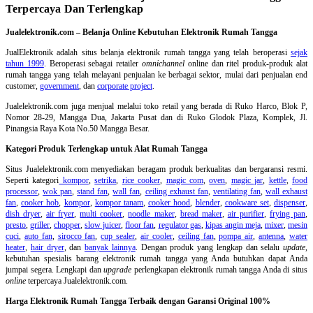
Terpercaya Dan Terlengkap
Jualelektronik.com – Belanja Online Kebutuhan Elektronik Rumah Tangga
JualElektronik adalah
situs belanja elektronik rumah tangga
yang telah beroperasi
sejak
tahun 1999
. Beroperasi sebagai retailer
omnichannel
online dan ritel produk-produk alat
rumah tangga yang telah melayani penjualan ke berbagai sektor, mulai dari penjualan end
customer,
government
, dan
corporate project
.
Jualelektronik.com juga menjual melalui toko retail yang berada di Ruko Harco, Blok P,
Nomor 28-29, Mangga Dua, Jakarta Pusat dan di Ruko Glodok Plaza, Komplek, Jl.
Pinangsia Raya Kota No.50 Mangga Besar.
Kategori Produk Terlengkap untuk Alat Rumah Tangga
Situs Jualelektronik.com menyediakan beragam produk berkualitas dan bergaransi resmi.
Seperti kategori
kompor
,
setrika
,
rice cooker
,
magic com
,
oven
,
magic jar
,
kettle
,
food
processor
,
wok pan
,
stand fan
,
wall fan
,
ceiling exhaust fan
,
ventilating fan
,
wall exhaust
fan
,
cooker hob
,
kompor
,
kompor tanam
,
cooker hood
,
blender
,
cookware set
,
dispenser
,
dish dryer
,
air fryer
,
multi cooker
,
noodle maker
,
bread maker
,
air purifier
,
frying pan
,
presto
,
griller
,
chopper
,
slow juicer
,
floor fan
,
regulator gas
,
kipas angin meja
,
mixer
,
mesin
cuci
,
auto fan
,
sirocco fan
,
cup sealer
,
air cooler
,
ceiling fan
,
pompa air
,
antenna
,
water
heater
,
hair dryer
, dan
banyak lainnya
. Dengan produk yang lengkap dan selalu
update
,
kebutuhan spesialis barang elektronik rumah tangga yang Anda butuhkan dapat Anda
jumpai segera. Lengkapi dan
upgrade
perlengkapan elektronik rumah tangga Anda di situs
online
terpercaya Jualelektronik.com.
Harga Elektronik Rumah Tangga Terbaik dengan Garansi Original 100%