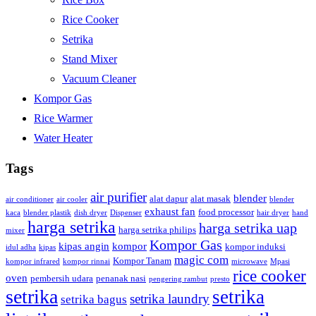
Rice Cooker
Setrika
Stand Mixer
Vacuum Cleaner
Kompor Gas
Rice Warmer
Water Heater
Tags
air purifier
blender
alat dapur
alat masak
air conditioner
air cooler
blender
exhaust fan
food processor
kaca
blender plastik
dish dryer
Dispenser
hair dryer
hand
harga setrika
harga setrika uap
harga setrika philips
mixer
Kompor Gas
kipas angin
kompor
kompor induksi
idul adha
kipas
magic com
Kompor Tanam
kompor infrared
kompor rinnai
microwave
Mpasi
rice cooker
oven
pembersih udara
penanak nasi
pengering rambut
presto
setrika
setrika
setrika laundry
setrika bagus