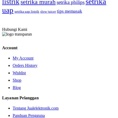
setrika
listrik
setrika murah
setrika philips
uap
tips memasak
setrika uap listrik
slow juicer
Hubungi Kami
Account
My Account
Orders History
Wishlist
Shop
Blog
Layanan Pelanggan
Tentang Jualelektronik.com
Panduan Pengguna