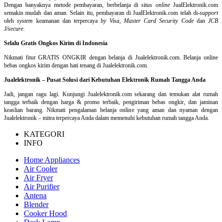
Dengan banyaknya metode pembayaran, berbelanja di situs
online
JualElektronik.com
semakin mudah dan aman. Selain itu, pembayaran di JualElektronik.com telah di-
support
oleh
system
keamanan dan
terpercaya
by Visa
,
Master Card Security Code
dan
JCB
J/secure
.
Selalu Gratis Ongkos Kirim di Indonesia
Nikmati fitur GRATIS ONGKIR dengan belanja di Jualelektronik.com. Belanja online
bebas ongkos kirim dengan hati tenang di Jualelektronik.com.
Jualelektronik – Pusat Solusi dari Kebutuhan Elektronik Rumah Tangga Anda
Jadi, jangan ragu lagi. Kunjungi Jualelektronik.com sekarang dan temukan alat rumah
tangga terbaik dengan harga & promo terbaik, pengiriman bebas ongkir, dan jaminan
keaslian barang. Nikmati pengalaman belanja online yang aman dan nyaman dengan
Jualelektronik – mitra terpercaya Anda dalam memenuhi kebutuhan rumah tangga Anda.
KATEGORI
INFO
Home Appliances
Air Cooler
Air Fryer
Air Purifier
Antena
Blender
Cooker Hood