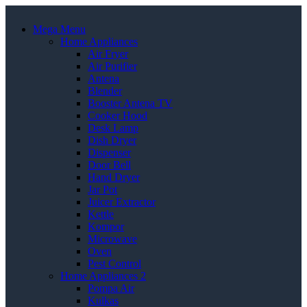
Mega Menu
Home Appliances
Air Fryer
Air Purifier
Antena
Blender
Booster Antena TV
Cooker Hood
Desk Lamp
Dish Dryer
Dispenser
Door Bell
Hand Dryer
Jar Pot
Juicer Extractor
Kettle
Kompor
Microwave
Oven
Pest Control
Home Appliances 2
Pompa Air
Kulkas