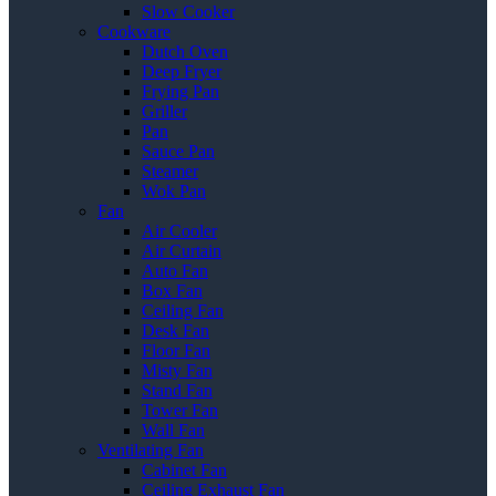
Slow Cooker
Cookware
Dutch Oven
Deep Fryer
Frying Pan
Griller
Pan
Sauce Pan
Steamer
Wok Pan
Fan
Air Cooler
Air Curtain
Auto Fan
Box Fan
Ceiling Fan
Desk Fan
Floor Fan
Misty Fan
Stand Fan
Tower Fan
Wall Fan
Ventilating Fan
Cabinet Fan
Ceiling Exhaust Fan