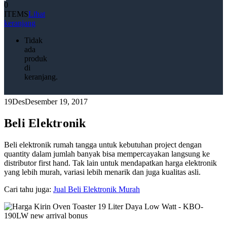
0
ITEMS
Lihat
keranjang
Tidak
ada
produk
di
keranjang.
19
Des
Desember 19, 2017
Beli Elektronik
Beli elektronik rumah tangga untuk kebutuhan project dengan
quantity dalam jumlah banyak bisa mempercayakan langsung ke
distributor first hand. Tak lain untuk mendapatkan harga elektronik
yang lebih murah, variasi lebih menarik dan juga kualitas asli.
Cari tahu juga:
Jual Beli Elektronik Murah