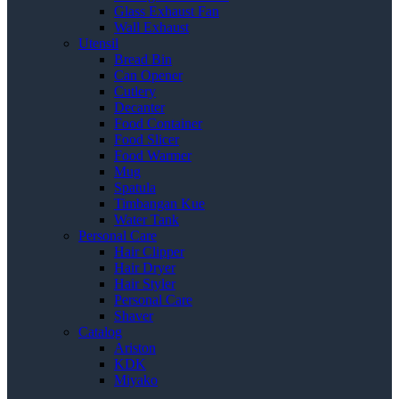
Glass Exhaust Fan
Wall Exhaust
Utensil
Bread Bin
Can Opener
Cutlery
Decanter
Food Container
Food Slicer
Food Warmer
Mug
Spatula
Timbangan Kue
Water Tank
Personal Care
Hair Clipper
Hair Dryer
Hair Styler
Personal Care
Shaver
Catalog
Ariston
KDK
Miyako