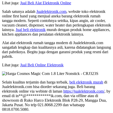
Lihat juga:
Jual Beli Alat Elektronik Online
Salah satunya adalah
Jualelektronik.com
, website toko elektronik
online first hand yang menjual aneka barang elektronik rumah
tangga modern. Seperti contohnya setrika, kipas angin, air cooler,
vacuum cleaner, dispenser, water heater dan perlengkapan elektronik
lainnya.
Jual beli elektronik
murah dengan produk home appliances,
kitchen appliances dan peralatan elektronik lainnya.
Alat alat elektronik rumah tangga modern di Jualelektronik.com
sangatlah lengkap dan kualitasnya asli, karena didatangkan langsung
dari pabriknya. Begitu juga dengan garansi produk yang resmi dari
pabrik.
Lihat juga:
Jual Beli Online Elektronik
Selain kualitas terjamin dan harga terbaik,
beli elektronik murah
di
Jualelektronik.com bisa diorder sekarang juga. Beli barang
elektronik online via webiste di laman
https://jualelektronik.com/
, by
email di
in
**
@
************
ik.com
, dan via offline atau di
showroom di Ruko Harco Elektronik Blok P28-29, Mangga Dua,
Jakarta Pusat. No telp 021.8068.2299 dan whatsapp
0818.0700.5080.