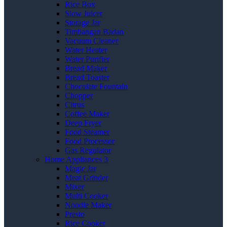
Rice Box
Slow Juicer
Storage Jar
Timbangan Badan
Vacuum Cleaner
Water Heater
Water Purifier
Bread Maker
Bread Toaster
Chocolate Fountain
Chopper
Citrus
Coffee Maker
Deep Fryer
Food Steamer
Food Processor
Gas Regulator
Home Appliances 3
Magic Jar
Meat Grinder
Mixer
Multi Cooker
Noodle Maker
Presto
Rice Cooker