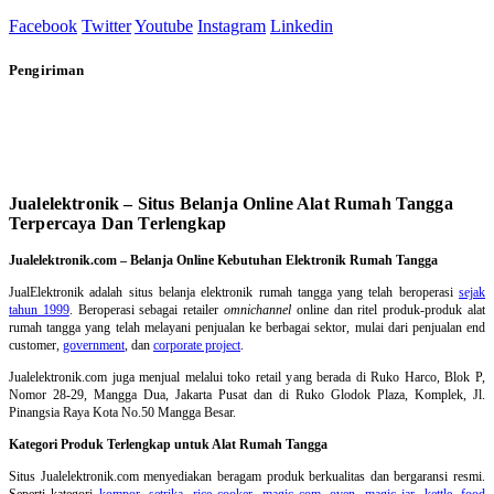
Facebook
Twitter
Youtube
Instagram
Linkedin
Pengiriman
Jualelektronik – Situs Belanja Online Alat Rumah Tangga
Terpercaya Dan Terlengkap
Jualelektronik.com – Belanja Online Kebutuhan Elektronik Rumah Tangga
JualElektronik adalah
situs belanja elektronik rumah tangga
yang telah beroperasi
sejak
tahun 1999
. Beroperasi sebagai retailer
omnichannel
online dan ritel produk-produk alat
rumah tangga yang telah melayani penjualan ke berbagai sektor, mulai dari penjualan end
customer,
government
, dan
corporate project
.
Jualelektronik.com juga menjual melalui toko retail yang berada di Ruko Harco, Blok P,
Nomor 28-29, Mangga Dua, Jakarta Pusat dan di Ruko Glodok Plaza, Komplek, Jl.
Pinangsia Raya Kota No.50 Mangga Besar.
Kategori Produk Terlengkap untuk Alat Rumah Tangga
Situs Jualelektronik.com menyediakan beragam produk berkualitas dan bergaransi resmi.
Seperti kategori
kompor
,
setrika
,
rice cooker
,
magic com
,
oven
,
magic jar
,
kettle
,
food