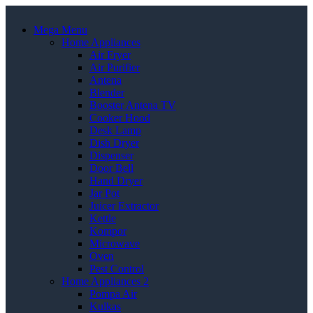
Mega Menu
Home Appliances
Air Fryer
Air Purifier
Antena
Blender
Booster Antena TV
Cooker Hood
Desk Lamp
Dish Dryer
Dispenser
Door Bell
Hand Dryer
Jar Pot
Juicer Extractor
Kettle
Kompor
Microwave
Oven
Pest Control
Home Appliances 2
Pompa Air
Kulkas