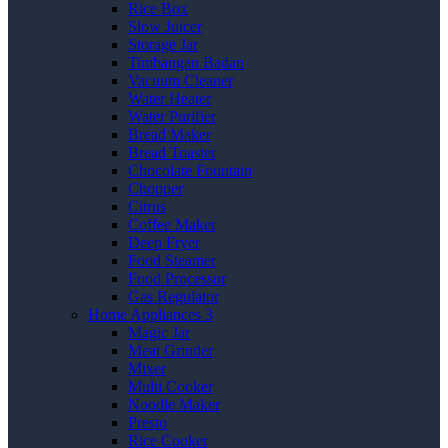
Rice Box
Slow Juicer
Storage Jar
Timbangan Badan
Vacuum Cleaner
Water Heater
Water Purifier
Bread Maker
Bread Toaster
Chocolate Fountain
Chopper
Citrus
Coffee Maker
Deep Fryer
Food Steamer
Food Processor
Gas Regulator
Home Appliances 3
Magic Jar
Meat Grinder
Mixer
Multi Cooker
Noodle Maker
Presto
Rice Cooker