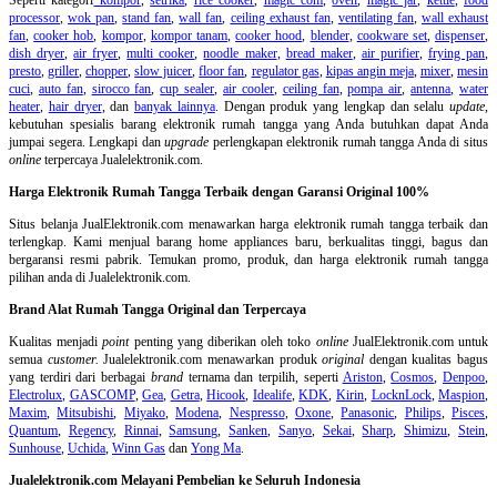
processor
,
wok pan
,
stand fan
,
wall fan
,
ceiling exhaust fan
,
ventilating fan
,
wall exhaust
fan
,
cooker hob
,
kompor
,
kompor tanam
,
cooker hood
,
blender
,
cookware set
,
dispenser
,
dish dryer
,
air fryer
,
multi cooker
,
noodle maker
,
bread maker
,
air purifier
,
frying pan
,
presto
,
griller
,
chopper
,
slow juicer
,
floor fan
,
regulator gas
,
kipas angin meja
,
mixer
,
mesin
cuci
,
auto fan
,
sirocco fan
,
cup sealer
,
air cooler
,
ceiling fan
,
pompa air
,
antenna
,
water
heater
,
hair dryer
, dan
banyak lainnya
. Dengan produk yang lengkap dan selalu
update
,
kebutuhan spesialis barang elektronik rumah tangga yang Anda butuhkan dapat Anda
jumpai segera. Lengkapi dan
upgrade
perlengkapan elektronik rumah tangga Anda di situs
online
terpercaya Jualelektronik.com.
Harga Elektronik Rumah Tangga Terbaik dengan Garansi Original 100%
Situs belanja
JualElektronik.com menawarkan harga elektronik rumah tangga terbaik dan
terlengkap. Kami menjual barang home appliances baru, berkualitas tinggi, bagus dan
bergaransi resmi pabrik. Temukan promo, produk, dan harga elektronik rumah tangga
pilihan anda di Jualelektronik.com.
Brand Alat Rumah Tangga Original dan Terpercaya
Kualitas menjadi
point
penting yang diberikan oleh toko
online
JualElektronik.com untuk
semua
customer.
Jualelektronik.com menawarkan produk
original
dengan kualitas bagus
yang terdiri dari berbagai
brand
ternama dan terpilih, seperti
Ariston
,
Cosmos
,
Denpoo
,
Electrolux
,
GASCOMP
,
Gea
,
Getra
,
Hicook
,
Idealife
,
KDK
,
Kirin
,
LocknLock
,
Maspion
,
Maxim
,
Mitsubishi
,
Miyako
,
Modena
,
Nespresso
,
Oxone
,
Panasonic
,
Philips
,
Pisces
,
Quantum
,
Regency
,
Rinnai
,
Samsung
,
Sanken
,
Sanyo
,
Sekai
,
Sharp
,
Shimizu
,
Stein
,
Sunhouse
,
Uchida
,
Winn Gas
dan
Yong Ma
.
Jualelektronik.com Melayani Pembelian ke Seluruh Indonesia