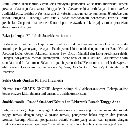
Situs Online
JualElektronik.com telah melayani pembelian ke seluruh Indonesia, seperti
pesanan dalam jumlah satuan hingga lebih.
Customer
bisa berbelanja di toko
online
JualElektronik, melalui
order
langsung di
website
maupun
via contact
lewat
WhatsApp
dan
telpon langsung
.
Hubungi kami untuk dapat mendapatkan penawaran khusus untuk
pembelian Corporate atau tender. Kami dapat menawarkan faktur pajak untuk pembelian
dalam jumlah banyak
Belanja dengan Mudah di Jualelektronik.com
Berbelanja di
website belanja online
JualElektronik.com sangat mudah karena memiliki
metode pembayaran yang beragam. Pembayaran lebih mudah dengan transfer Bank Virtual
Account BCA, Gopay, Akulaku, Shopee Pay, QRIS, Mandiri dan kartu kredit atau debit.
Dengan banyaknya metode pembayaran, berbelanja di situs
online
JualElektronik.com
semakin mudah dan aman. Selain itu, pembayaran di JualElektronik.com telah di-
support
oleh
system
keamanan dan
terpercaya
by Visa
,
Master Card Security Code
dan
JCB
J/secure
.
Selalu Gratis Ongkos Kirim di Indonesia
Nikmati fitur GRATIS ONGKIR dengan belanja di Jualelektronik.com. Belanja online
bebas ongkos kirim dengan hati tenang di Jualelektronik.com.
Jualelektronik – Pusat Solusi dari Kebutuhan Elektronik Rumah Tangga Anda
Jadi, jangan ragu lagi. Kunjungi Jualelektronik.com sekarang dan temukan alat rumah
tangga terbaik dengan harga & promo terbaik, pengiriman bebas ongkir, dan jaminan
keaslian barang. Nikmati pengalaman belanja online yang aman dan nyaman dengan
Jualelektronik – mitra terpercaya Anda dalam memenuhi kebutuhan rumah tangga Anda.