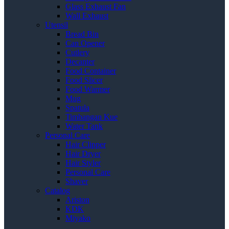
Glass Exhaust Fan
Wall Exhaust
Utensil
Bread Bin
Can Opener
Cutlery
Decanter
Food Container
Food Slicer
Food Warmer
Mug
Spatula
Timbangan Kue
Water Tank
Personal Care
Hair Clipper
Hair Dryer
Hair Styler
Personal Care
Shaver
Catalog
Ariston
KDK
Miyako