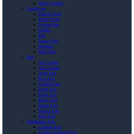
Slow Cooker
Cookware
Dutch Oven
Deep Fryer
Frying Pan
Griller
Pan
Sauce Pan
Steamer
Wok Pan
Fan
Air Cooler
Air Curtain
Auto Fan
Box Fan
Ceiling Fan
Desk Fan
Floor Fan
Misty Fan
Stand Fan
Tower Fan
Wall Fan
Ventilating Fan
Cabinet Fan
Ceiling Exhaust Fan