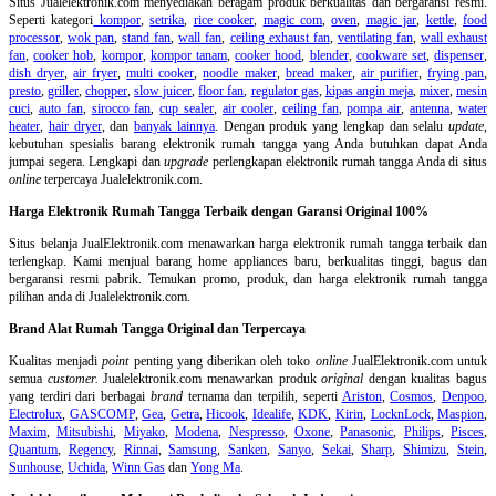
Situs Jualelektronik.com menyediakan beragam produk berkualitas dan bergaransi resmi.
Seperti kategori
kompor
,
setrika
,
rice cooker
,
magic com
,
oven
,
magic jar
,
kettle
,
food
processor
,
wok pan
,
stand fan
,
wall fan
,
ceiling exhaust fan
,
ventilating fan
,
wall exhaust
fan
,
cooker hob
,
kompor
,
kompor tanam
,
cooker hood
,
blender
,
cookware set
,
dispenser
,
dish dryer
,
air fryer
,
multi cooker
,
noodle maker
,
bread maker
,
air purifier
,
frying pan
,
presto
,
griller
,
chopper
,
slow juicer
,
floor fan
,
regulator gas
,
kipas angin meja
,
mixer
,
mesin
cuci
,
auto fan
,
sirocco fan
,
cup sealer
,
air cooler
,
ceiling fan
,
pompa air
,
antenna
,
water
heater
,
hair dryer
, dan
banyak lainnya
. Dengan produk yang lengkap dan selalu
update
,
kebutuhan spesialis barang elektronik rumah tangga yang Anda butuhkan dapat Anda
jumpai segera. Lengkapi dan
upgrade
perlengkapan elektronik rumah tangga Anda di situs
online
terpercaya Jualelektronik.com.
Harga Elektronik Rumah Tangga Terbaik dengan Garansi Original 100%
Situs belanja
JualElektronik.com menawarkan harga elektronik rumah tangga terbaik dan
terlengkap. Kami menjual barang home appliances baru, berkualitas tinggi, bagus dan
bergaransi resmi pabrik. Temukan promo, produk, dan harga elektronik rumah tangga
pilihan anda di Jualelektronik.com.
Brand Alat Rumah Tangga Original dan Terpercaya
Kualitas menjadi
point
penting yang diberikan oleh toko
online
JualElektronik.com untuk
semua
customer.
Jualelektronik.com menawarkan produk
original
dengan kualitas bagus
yang terdiri dari berbagai
brand
ternama dan terpilih, seperti
Ariston
,
Cosmos
,
Denpoo
,
Electrolux
,
GASCOMP
,
Gea
,
Getra
,
Hicook
,
Idealife
,
KDK
,
Kirin
,
LocknLock
,
Maspion
,
Maxim
,
Mitsubishi
,
Miyako
,
Modena
,
Nespresso
,
Oxone
,
Panasonic
,
Philips
,
Pisces
,
Quantum
,
Regency
,
Rinnai
,
Samsung
,
Sanken
,
Sanyo
,
Sekai
,
Sharp
,
Shimizu
,
Stein
,
Sunhouse
,
Uchida
,
Winn Gas
dan
Yong Ma
.