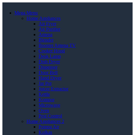
Mega Menu
Home Appliances
Air Fryer
Air Purifier
Antena
Blender
Booster Antena TV
Cooker Hood
Desk Lamp
Dish Dryer
Dispenser
Door Bell
Hand Dryer
Jar Pot
Juicer Extractor
Kettle
Kompor
Microwave
Oven
Pest Control
Home Appliances 2
Pompa Air
Kulkas