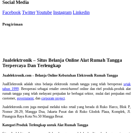
Social Media
Facebook
Twitter
Youtube
Instagram
Linkedin
Pengiriman
Jualelektronik – Situs Belanja Online Alat Rumah Tangga
Terpercaya Dan Terlengkap
Jualelektronik.com – Belanja Online Kebutuhan Elektronik Rumah Tangga
JualElektronik adalah
situs belanja elektronik rumah tangga
yang telah beroperasi
sejak
tahun 1999
. Beroperasi sebagai retailer
omnichannel
online dan ritel produk-produk alat
rumah tangga yang telah melayani penjualan ke berbagai sektor, mulai dari penjualan end
customer,
government
, dan
corporate project
.
Jualelektronik.com juga menjual melalui toko retail yang berada di Ruko Harco, Blok P,
Nomor 28-29, Mangga Dua, Jakarta Pusat dan di Ruko Glodok Plaza, Komplek, Jl.
Pinangsia Raya Kota No.50 Mangga Besar.
Kategori Produk Terlengkap untuk Alat Rumah Tangga