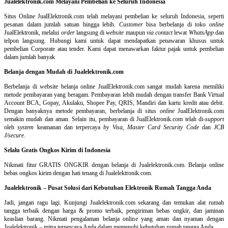
Jualelektronik.com Melayani Pembelian ke Seluruh Indonesia
Situs Online
JualElektronik.com telah melayani pembelian ke seluruh Indonesia, seperti
pesanan dalam jumlah satuan hingga lebih.
Customer
bisa berbelanja di toko
online
JualElektronik, melalui
order
langsung di
website
maupun
via contact
lewat
WhatsApp
dan
telpon langsung
.
Hubungi kami untuk dapat mendapatkan penawaran khusus untuk
pembelian Corporate atau tender. Kami dapat menawarkan faktur pajak untuk pembelian
dalam jumlah banyak
Belanja dengan Mudah di Jualelektronik.com
Berbelanja di
website belanja online
JualElektronik.com sangat mudah karena memiliki
metode pembayaran yang beragam. Pembayaran lebih mudah dengan transfer Bank Virtual
Account BCA, Gopay, Akulaku, Shopee Pay, QRIS, Mandiri dan kartu kredit atau debit.
Dengan banyaknya metode pembayaran, berbelanja di situs
online
JualElektronik.com
semakin mudah dan aman. Selain itu, pembayaran di JualElektronik.com telah di-
support
oleh
system
keamanan dan
terpercaya
by Visa
,
Master Card Security Code
dan
JCB
J/secure
.
Selalu Gratis Ongkos Kirim di Indonesia
Nikmati fitur GRATIS ONGKIR dengan belanja di Jualelektronik.com. Belanja online
bebas ongkos kirim dengan hati tenang di Jualelektronik.com.
Jualelektronik – Pusat Solusi dari Kebutuhan Elektronik Rumah Tangga Anda
Jadi, jangan ragu lagi. Kunjungi Jualelektronik.com sekarang dan temukan alat rumah
tangga terbaik dengan harga & promo terbaik, pengiriman bebas ongkir, dan jaminan
keaslian barang. Nikmati pengalaman belanja online yang aman dan nyaman dengan
Jualelektronik – mitra terpercaya Anda dalam memenuhi kebutuhan rumah tangga Anda.