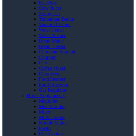
Rice Box
Slow Juicer
Storage Jar
Timbangan Badan
Vacuum Cleaner
Water Heater
Water Purifier
Bread Maker
Bread Toaster
Chocolate Fountain
Chopper
Citrus
Coffee Maker
Deep Fryer
Food Steamer
Food Processor
Gas Regulator
Home Appliances 3
Magic Jar
Meat Grinder
Mixer
Multi Cooker
Noodle Maker
Presto
Rice Cooker