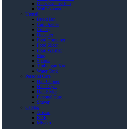
Glass Exhaust Fan
Wall Exhaust
Utensil
Bread Bin
Can Opener
Cutlery
Decanter
Food Container
Food Slicer
Food Warmer
Mug
Spatula
Timbangan Kue
Water Tank
Personal Care
Hair Clipper
Hair Dryer
Hair Styler
Personal Care
Shaver
Catalog
Ariston
KDK
Miyako