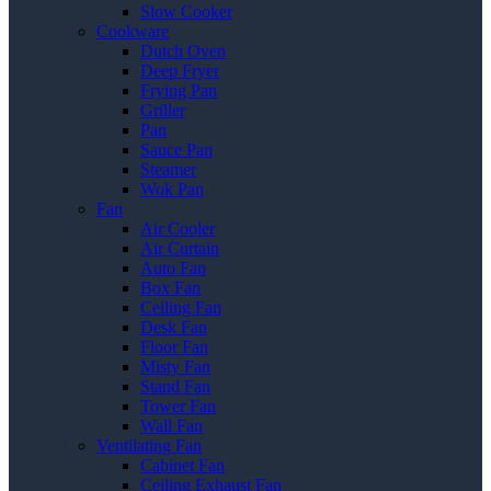
Slow Cooker
Cookware
Dutch Oven
Deep Fryer
Frying Pan
Griller
Pan
Sauce Pan
Steamer
Wok Pan
Fan
Air Cooler
Air Curtain
Auto Fan
Box Fan
Ceiling Fan
Desk Fan
Floor Fan
Misty Fan
Stand Fan
Tower Fan
Wall Fan
Ventilating Fan
Cabinet Fan
Ceiling Exhaust Fan