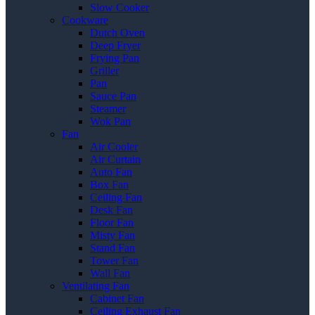
Slow Cooker
Cookware
Dutch Oven
Deep Fryer
Frying Pan
Griller
Pan
Sauce Pan
Steamer
Wok Pan
Fan
Air Cooler
Air Curtain
Auto Fan
Box Fan
Ceiling Fan
Desk Fan
Floor Fan
Misty Fan
Stand Fan
Tower Fan
Wall Fan
Ventilating Fan
Cabinet Fan
Ceiling Exhaust Fan