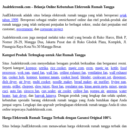
Jualelektronik.com – Belanja Online Kebutuhan Elektronik Rumah Tangga
JualElektronik adalah
situs belanja elektronik rumah tangga
yang telah beroperasi
sejak
tahun 1999
. Beroperasi sebagai retailer
omnichannel
online dan ritel produk-produk alat
rumah tangga yang telah melayani penjualan ke berbagai sektor, mulai dari penjualan end
customer,
government
, dan
corporate project
.
Jualelektronik.com juga menjual melalui toko retail yang berada di Ruko Harco, Blok P,
Nomor 28-29, Mangga Dua, Jakarta Pusat dan di Ruko Glodok Plaza, Komplek, Jl.
Pinangsia Raya Kota No.50 Mangga Besar.
Kategori Produk Terlengkap untuk Alat Rumah Tangga
Situs Jualelektronik.com menyediakan beragam produk berkualitas dan bergaransi resmi.
Seperti kategori
kompor
,
setrika
,
rice cooker
,
magic com
,
oven
,
magic jar
,
kettle
,
food
processor
,
wok pan
,
stand fan
,
wall fan
,
ceiling exhaust fan
,
ventilating fan
,
wall exhaust
fan
,
cooker hob
,
kompor
,
kompor tanam
,
cooker hood
,
blender
,
cookware set
,
dispenser
,
dish dryer
,
air fryer
,
multi cooker
,
noodle maker
,
bread maker
,
air purifier
,
frying pan
,
presto
,
griller
,
chopper
,
slow juicer
,
floor fan
,
regulator gas
,
kipas angin meja
,
mixer
,
mesin
cuci
,
auto fan
,
sirocco fan
,
cup sealer
,
air cooler
,
ceiling fan
,
pompa air
,
antenna
,
water
heater
,
hair dryer
, dan
banyak lainnya
. Dengan produk yang lengkap dan selalu
update
,
kebutuhan spesialis barang elektronik rumah tangga yang Anda butuhkan dapat Anda
jumpai segera. Lengkapi dan
upgrade
perlengkapan elektronik rumah tangga Anda di situs
online
terpercaya Jualelektronik.com.
Harga Elektronik Rumah Tangga Terbaik dengan Garansi Original 100%
Situs belanja
JualElektronik.com menawarkan harga elektronik rumah tangga terbaik dan