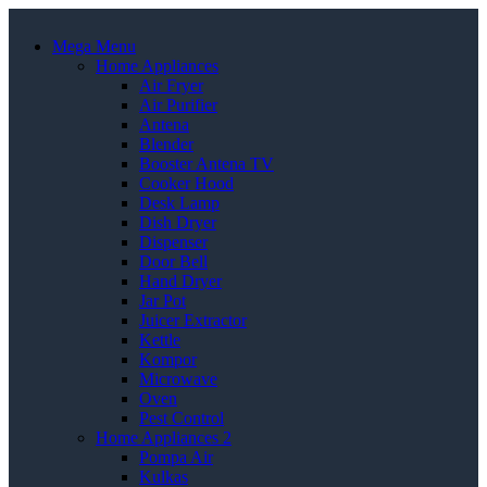
Mega Menu
Home Appliances
Air Fryer
Air Purifier
Antena
Blender
Booster Antena TV
Cooker Hood
Desk Lamp
Dish Dryer
Dispenser
Door Bell
Hand Dryer
Jar Pot
Juicer Extractor
Kettle
Kompor
Microwave
Oven
Pest Control
Home Appliances 2
Pompa Air
Kulkas