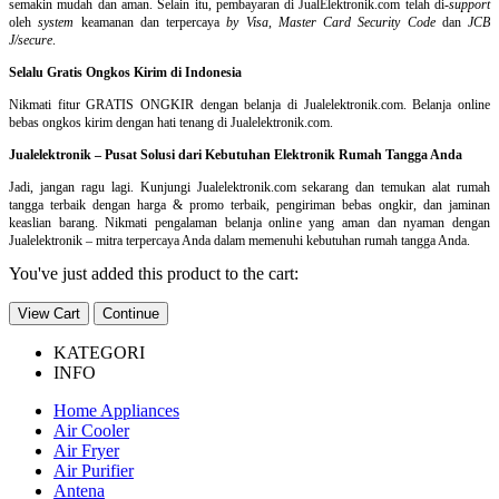
semakin mudah dan aman. Selain itu, pembayaran di JualElektronik.com telah di-
support
oleh
system
keamanan dan
terpercaya
by Visa
,
Master Card Security Code
dan
JCB
J/secure
.
Selalu Gratis Ongkos Kirim di Indonesia
Nikmati fitur GRATIS ONGKIR dengan belanja di Jualelektronik.com. Belanja online
bebas ongkos kirim dengan hati tenang di Jualelektronik.com.
Jualelektronik – Pusat Solusi dari Kebutuhan Elektronik Rumah Tangga Anda
Jadi, jangan ragu lagi. Kunjungi Jualelektronik.com sekarang dan temukan alat rumah
tangga terbaik dengan harga & promo terbaik, pengiriman bebas ongkir, dan jaminan
keaslian barang. Nikmati pengalaman belanja online yang aman dan nyaman dengan
Jualelektronik – mitra terpercaya Anda dalam memenuhi kebutuhan rumah tangga Anda.
You've just added this product to the cart:
View Cart
Continue
KATEGORI
INFO
Home Appliances
Air Cooler
Air Fryer
Air Purifier
Antena