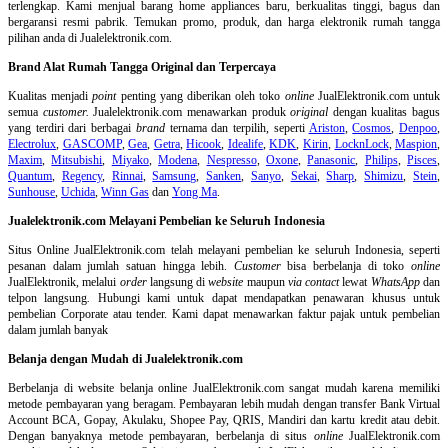
terlengkap. Kami menjual barang home appliances baru, berkualitas tinggi, bagus dan
bergaransi resmi pabrik. Temukan promo, produk, dan harga elektronik rumah tangga
pilihan anda di Jualelektronik.com.
Brand Alat Rumah Tangga Original dan Terpercaya
Kualitas menjadi
point
penting yang diberikan oleh toko
online
JualElektronik.com untuk
semua
customer.
Jualelektronik.com menawarkan produk
original
dengan kualitas bagus
yang terdiri dari berbagai
brand
ternama dan terpilih, seperti
Ariston
,
Cosmos
,
Denpoo
,
Electrolux
,
GASCOMP
,
Gea
,
Getra
,
Hicook
,
Idealife
,
KDK
,
Kirin
,
LocknLock
,
Maspion
,
Maxim
,
Mitsubishi
,
Miyako
,
Modena
,
Nespresso
,
Oxone
,
Panasonic
,
Philips
,
Pisces
,
Quantum
,
Regency
,
Rinnai
,
Samsung
,
Sanken
,
Sanyo
,
Sekai
,
Sharp
,
Shimizu
,
Stein
,
Sunhouse
,
Uchida
,
Winn Gas
dan
Yong Ma
.
Jualelektronik.com Melayani Pembelian ke Seluruh Indonesia
Situs Online
JualElektronik.com telah melayani pembelian ke seluruh Indonesia, seperti
pesanan dalam jumlah satuan hingga lebih.
Customer
bisa berbelanja di toko
online
JualElektronik, melalui
order
langsung di
website
maupun
via contact
lewat
WhatsApp
dan
telpon langsung
.
Hubungi kami untuk dapat mendapatkan penawaran khusus untuk
pembelian Corporate atau tender. Kami dapat menawarkan faktur pajak untuk pembelian
dalam jumlah banyak
Belanja dengan Mudah di Jualelektronik.com
Berbelanja di
website belanja online
JualElektronik.com sangat mudah karena memiliki
metode pembayaran yang beragam. Pembayaran lebih mudah dengan transfer Bank Virtual
Account BCA, Gopay, Akulaku, Shopee Pay, QRIS, Mandiri dan kartu kredit atau debit.
Dengan banyaknya metode pembayaran, berbelanja di situs
online
JualElektronik.com