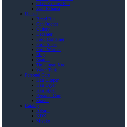
Glass Exhaust Fan
Wall Exhaust
Utensil
Bread Bin
Can Opener
Cutlery
Decanter
Food Container
Food Slicer
Food Warmer
Mug
Spatula
Timbangan Kue
Water Tank
Personal Care
Hair Clipper
Hair Dryer
Hair Styler
Personal Care
Shaver
Catalog
Ariston
KDK
Miyako