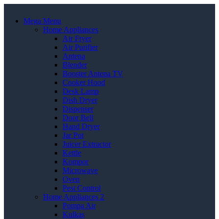
Mega Menu
Home Appliances
Air Fryer
Air Purifier
Antena
Blender
Booster Antena TV
Cooker Hood
Desk Lamp
Dish Dryer
Dispenser
Door Bell
Hand Dryer
Jar Pot
Juicer Extractor
Kettle
Kompor
Microwave
Oven
Pest Control
Home Appliances 2
Pompa Air
Kulkas