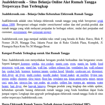
Jualelektronik – Situs Belanja Online Alat Rumah Tangga
Terpercaya Dan Terlengkap
Jualelektronik.com – Belanja Online Kebutuhan Elektronik Rumah Tangga
JualElektronik adalah
situs belanja elektronik rumah tangga
yang telah beroperasi
sejak
tahun 1999
. Beroperasi sebagai retailer
omnichannel
online dan ritel produk-produk alat
rumah tangga yang telah melayani penjualan ke berbagai sektor, mulai dari penjualan end
customer,
government
, dan
corporate project
.
Jualelektronik.com juga menjual melalui toko retail yang berada di Ruko Harco, Blok P,
Nomor 28-29, Mangga Dua, Jakarta Pusat dan di Ruko Glodok Plaza, Komplek, Jl.
Pinangsia Raya Kota No.50 Mangga Besar.
Kategori Produk Terlengkap untuk Alat Rumah Tangga
Situs Jualelektronik.com menyediakan beragam produk berkualitas dan bergaransi resmi.
Seperti kategori
kompor
,
setrika
,
rice cooker
,
magic com
,
oven
,
magic jar
,
kettle
,
food
processor
,
wok pan
,
stand fan
,
wall fan
,
ceiling exhaust fan
,
ventilating fan
,
wall exhaust
fan
,
cooker hob
,
kompor
,
kompor tanam
,
cooker hood
,
blender
,
cookware set
,
dispenser
,
dish dryer
,
air fryer
,
multi cooker
,
noodle maker
,
bread maker
,
air purifier
,
frying pan
,
presto
,
griller
,
chopper
,
slow juicer
,
floor fan
,
regulator gas
,
kipas angin meja
,
mixer
,
mesin
cuci
,
auto fan
,
sirocco fan
,
cup sealer
,
air cooler
,
ceiling fan
,
pompa air
,
antenna
,
water
heater
,
hair dryer
, dan
banyak lainnya
. Dengan produk yang lengkap dan selalu
update
,
kebutuhan spesialis barang elektronik rumah tangga yang Anda butuhkan dapat Anda
jumpai segera. Lengkapi dan
upgrade
perlengkapan elektronik rumah tangga Anda di situs
online
terpercaya Jualelektronik.com.
Harga Elektronik Rumah Tangga Terbaik dengan Garansi Original 100%