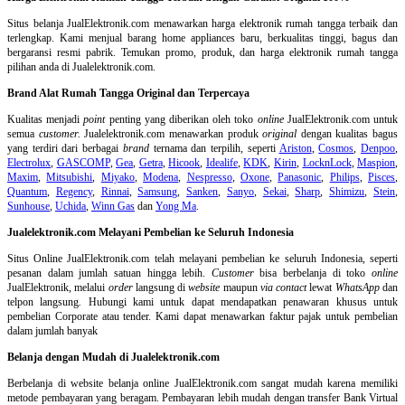
Situs belanja
JualElektronik.com menawarkan harga elektronik rumah tangga terbaik dan
terlengkap. Kami menjual barang home appliances baru, berkualitas tinggi, bagus dan
bergaransi resmi pabrik. Temukan promo, produk, dan harga elektronik rumah tangga
pilihan anda di Jualelektronik.com.
Brand Alat Rumah Tangga Original dan Terpercaya
Kualitas menjadi
point
penting yang diberikan oleh toko
online
JualElektronik.com untuk
semua
customer.
Jualelektronik.com menawarkan produk
original
dengan kualitas bagus
yang terdiri dari berbagai
brand
ternama dan terpilih, seperti
Ariston
,
Cosmos
,
Denpoo
,
Electrolux
,
GASCOMP
,
Gea
,
Getra
,
Hicook
,
Idealife
,
KDK
,
Kirin
,
LocknLock
,
Maspion
,
Maxim
,
Mitsubishi
,
Miyako
,
Modena
,
Nespresso
,
Oxone
,
Panasonic
,
Philips
,
Pisces
,
Quantum
,
Regency
,
Rinnai
,
Samsung
,
Sanken
,
Sanyo
,
Sekai
,
Sharp
,
Shimizu
,
Stein
,
Sunhouse
,
Uchida
,
Winn Gas
dan
Yong Ma
.
Jualelektronik.com Melayani Pembelian ke Seluruh Indonesia
Situs Online
JualElektronik.com telah melayani pembelian ke seluruh Indonesia, seperti
pesanan dalam jumlah satuan hingga lebih.
Customer
bisa berbelanja di toko
online
JualElektronik, melalui
order
langsung di
website
maupun
via contact
lewat
WhatsApp
dan
telpon langsung
.
Hubungi kami untuk dapat mendapatkan penawaran khusus untuk
pembelian Corporate atau tender. Kami dapat menawarkan faktur pajak untuk pembelian
dalam jumlah banyak
Belanja dengan Mudah di Jualelektronik.com
Berbelanja di
website belanja online
JualElektronik.com sangat mudah karena memiliki
metode pembayaran yang beragam. Pembayaran lebih mudah dengan transfer Bank Virtual