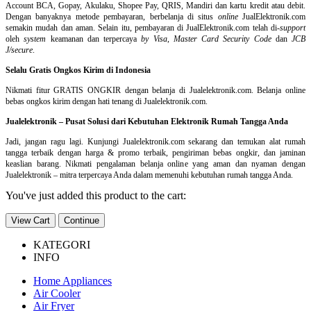
Account BCA, Gopay, Akulaku, Shopee Pay, QRIS, Mandiri dan kartu kredit atau debit.
Dengan banyaknya metode pembayaran, berbelanja di situs
online
JualElektronik.com
semakin mudah dan aman. Selain itu, pembayaran di JualElektronik.com telah di-
support
oleh
system
keamanan dan
terpercaya
by Visa
,
Master Card Security Code
dan
JCB
J/secure
.
Selalu Gratis Ongkos Kirim di Indonesia
Nikmati fitur GRATIS ONGKIR dengan belanja di Jualelektronik.com. Belanja online
bebas ongkos kirim dengan hati tenang di Jualelektronik.com.
Jualelektronik – Pusat Solusi dari Kebutuhan Elektronik Rumah Tangga Anda
Jadi, jangan ragu lagi. Kunjungi Jualelektronik.com sekarang dan temukan alat rumah
tangga terbaik dengan harga & promo terbaik, pengiriman bebas ongkir, dan jaminan
keaslian barang. Nikmati pengalaman belanja online yang aman dan nyaman dengan
Jualelektronik – mitra terpercaya Anda dalam memenuhi kebutuhan rumah tangga Anda.
You've just added this product to the cart:
View Cart
Continue
KATEGORI
INFO
Home Appliances
Air Cooler
Air Fryer