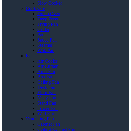
Slow Cooker
Cookware
Dutch Oven
Deep Fryer
Frying Pan
Griller
Pan
Sauce Pan
Steamer
Wok Pan
Fan
Air Cooler
Air Curtain
Auto Fan
Box Fan
Ceiling Fan
Desk Fan
Floor Fan
Misty Fan
Stand Fan
Tower Fan
Wall Fan
Ventilating Fan
Cabinet Fan
Ceiling Exhaust Fan