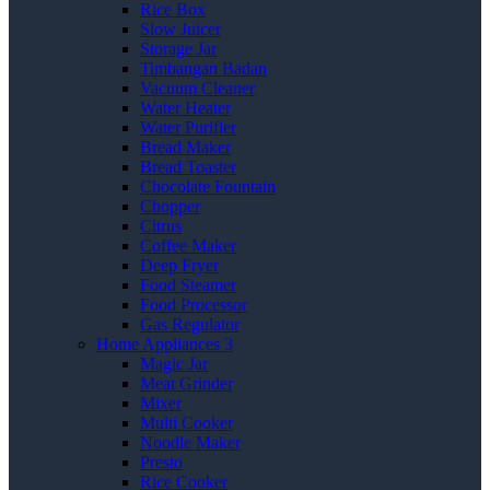
Rice Box
Slow Juicer
Storage Jar
Timbangan Badan
Vacuum Cleaner
Water Heater
Water Purifier
Bread Maker
Bread Toaster
Chocolate Fountain
Chopper
Citrus
Coffee Maker
Deep Fryer
Food Steamer
Food Processor
Gas Regulator
Home Appliances 3
Magic Jar
Meat Grinder
Mixer
Multi Cooker
Noodle Maker
Presto
Rice Cooker