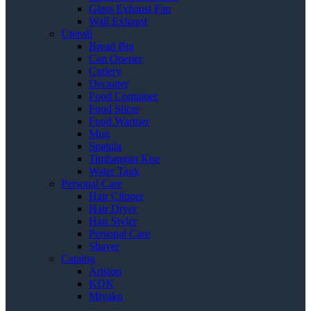
Glass Exhaust Fan
Wall Exhaust
Utensil
Bread Bin
Can Opener
Cutlery
Decanter
Food Container
Food Slicer
Food Warmer
Mug
Spatula
Timbangan Kue
Water Tank
Personal Care
Hair Clipper
Hair Dryer
Hair Styler
Personal Care
Shaver
Catalog
Ariston
KDK
Miyako