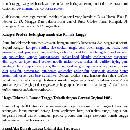
rumah tangga yang telah melayani penjualan ke berbagai sektor, mulai dari penjualan end
customer,
government
, dan
corporate project
.
Jualelektronik.com juga menjual melalui toko retail yang berada di Ruko Harco, Blok P,
Nomor 28-29, Mangga Dua, Jakarta Pusat dan di Ruko Glodok Plaza, Komplek, Jl.
Pinangsia Raya Kota No.50 Mangga Besar.
Kategori Produk Terlengkap untuk Alat Rumah Tangga
Situs Jualelektronik.com menyediakan beragam produk berkualitas dan bergaransi resmi.
Seperti kategori
kompor
,
setrika
,
rice cooker
,
magic com
,
oven
,
magic jar
,
kettle
,
food
processor
,
wok pan
,
stand fan
,
wall fan
,
ceiling exhaust fan
,
ventilating fan
,
wall exhaust
fan
,
cooker hob
,
kompor
,
kompor tanam
,
cooker hood
,
blender
,
cookware set
,
dispenser
,
dish dryer
,
air fryer
,
multi cooker
,
noodle maker
,
bread maker
,
air purifier
,
frying pan
,
presto
,
griller
,
chopper
,
slow juicer
,
floor fan
,
regulator gas
,
kipas angin meja
,
mixer
,
mesin
cuci
,
auto fan
,
sirocco fan
,
cup sealer
,
air cooler
,
ceiling fan
,
pompa air
,
antenna
,
water
heater
,
hair dryer
, dan
banyak lainnya
. Dengan produk yang lengkap dan selalu
update
,
kebutuhan spesialis barang elektronik rumah tangga yang Anda butuhkan dapat Anda
jumpai segera. Lengkapi dan
upgrade
perlengkapan elektronik rumah tangga Anda di situs
online
terpercaya Jualelektronik.com.
Harga Elektronik Rumah Tangga Terbaik dengan Garansi Original 100%
Situs belanja
JualElektronik.com menawarkan harga elektronik rumah tangga terbaik dan
terlengkap. Kami menjual barang home appliances baru, berkualitas tinggi, bagus dan
bergaransi resmi pabrik. Temukan promo, produk, dan harga elektronik rumah tangga
pilihan anda di Jualelektronik.com.
Brand Alat Rumah Tangga Original dan Terpercaya