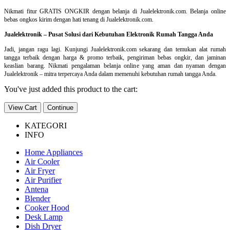
Nikmati fitur GRATIS ONGKIR dengan belanja di Jualelektronik.com. Belanja online
bebas ongkos kirim dengan hati tenang di Jualelektronik.com.
Jualelektronik – Pusat Solusi dari Kebutuhan Elektronik Rumah Tangga Anda
Jadi, jangan ragu lagi. Kunjungi Jualelektronik.com sekarang dan temukan alat rumah
tangga terbaik dengan harga & promo terbaik, pengiriman bebas ongkir, dan jaminan
keaslian barang. Nikmati pengalaman belanja online yang aman dan nyaman dengan
Jualelektronik – mitra terpercaya Anda dalam memenuhi kebutuhan rumah tangga Anda.
You've just added this product to the cart:
View Cart
Continue
KATEGORI
INFO
Home Appliances
Air Cooler
Air Fryer
Air Purifier
Antena
Blender
Cooker Hood
Desk Lamp
Dish Dryer