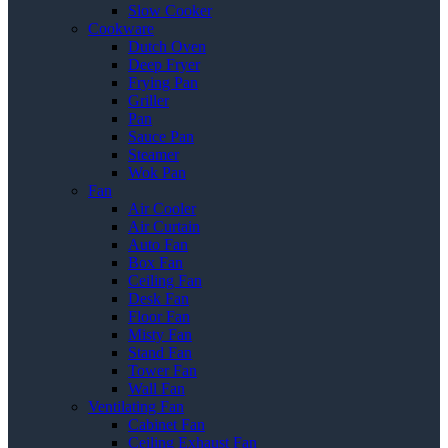
Slow Cooker
Cookware
Dutch Oven
Deep Fryer
Frying Pan
Griller
Pan
Sauce Pan
Steamer
Wok Pan
Fan
Air Cooler
Air Curtain
Auto Fan
Box Fan
Ceiling Fan
Desk Fan
Floor Fan
Misty Fan
Stand Fan
Tower Fan
Wall Fan
Ventilating Fan
Cabinet Fan
Ceiling Exhaust Fan