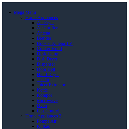
Mega Menu
Home Appliances
Air Fryer
Air Purifier
Antena
Blender
Booster Antena TV
Cooker Hood
Desk Lamp
Dish Dryer
Dispenser
Door Bell
Hand Dryer
Jar Pot
Juicer Extractor
Kettle
Kompor
Microwave
Oven
Pest Control
Home Appliances 2
Pompa Air
Kulkas