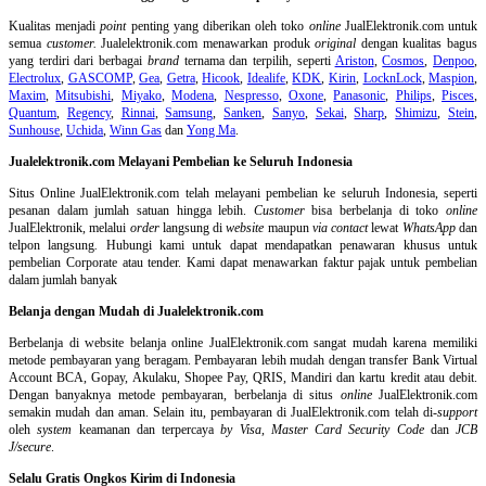
Kualitas menjadi
point
penting yang diberikan oleh toko
online
JualElektronik.com untuk
semua
customer.
Jualelektronik.com menawarkan produk
original
dengan kualitas bagus
yang terdiri dari berbagai
brand
ternama dan terpilih, seperti
Ariston
,
Cosmos
,
Denpoo
,
Electrolux
,
GASCOMP
,
Gea
,
Getra
,
Hicook
,
Idealife
,
KDK
,
Kirin
,
LocknLock
,
Maspion
,
Maxim
,
Mitsubishi
,
Miyako
,
Modena
,
Nespresso
,
Oxone
,
Panasonic
,
Philips
,
Pisces
,
Quantum
,
Regency
,
Rinnai
,
Samsung
,
Sanken
,
Sanyo
,
Sekai
,
Sharp
,
Shimizu
,
Stein
,
Sunhouse
,
Uchida
,
Winn Gas
dan
Yong Ma
.
Jualelektronik.com Melayani Pembelian ke Seluruh Indonesia
Situs Online
JualElektronik.com telah melayani pembelian ke seluruh Indonesia, seperti
pesanan dalam jumlah satuan hingga lebih.
Customer
bisa berbelanja di toko
online
JualElektronik, melalui
order
langsung di
website
maupun
via contact
lewat
WhatsApp
dan
telpon langsung
.
Hubungi kami untuk dapat mendapatkan penawaran khusus untuk
pembelian Corporate atau tender. Kami dapat menawarkan faktur pajak untuk pembelian
dalam jumlah banyak
Belanja dengan Mudah di Jualelektronik.com
Berbelanja di
website belanja online
JualElektronik.com sangat mudah karena memiliki
metode pembayaran yang beragam. Pembayaran lebih mudah dengan transfer Bank Virtual
Account BCA, Gopay, Akulaku, Shopee Pay, QRIS, Mandiri dan kartu kredit atau debit.
Dengan banyaknya metode pembayaran, berbelanja di situs
online
JualElektronik.com
semakin mudah dan aman. Selain itu, pembayaran di JualElektronik.com telah di-
support
oleh
system
keamanan dan
terpercaya
by Visa
,
Master Card Security Code
dan
JCB
J/secure
.
Selalu Gratis Ongkos Kirim di Indonesia