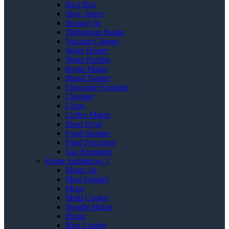
Rice Box
Slow Juicer
Storage Jar
Timbangan Badan
Vacuum Cleaner
Water Heater
Water Purifier
Bread Maker
Bread Toaster
Chocolate Fountain
Chopper
Citrus
Coffee Maker
Deep Fryer
Food Steamer
Food Processor
Gas Regulator
Home Appliances 3
Magic Jar
Meat Grinder
Mixer
Multi Cooker
Noodle Maker
Presto
Rice Cooker