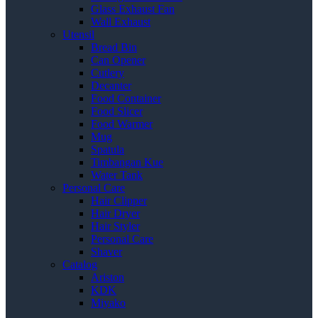
Glass Exhaust Fan
Wall Exhaust
Utensil
Bread Bin
Can Opener
Cutlery
Decanter
Food Container
Food Slicer
Food Warmer
Mug
Spatula
Timbangan Kue
Water Tank
Personal Care
Hair Clipper
Hair Dryer
Hair Styler
Personal Care
Shaver
Catalog
Ariston
KDK
Miyako