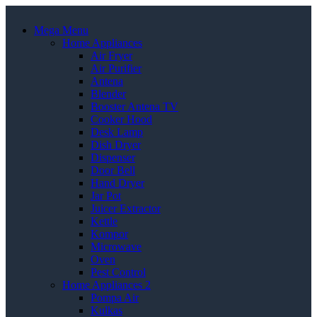
Mega Menu
Home Appliances
Air Fryer
Air Purifier
Antena
Blender
Booster Antena TV
Cooker Hood
Desk Lamp
Dish Dryer
Dispenser
Door Bell
Hand Dryer
Jar Pot
Juicer Extractor
Kettle
Kompor
Microwave
Oven
Pest Control
Home Appliances 2
Pompa Air
Kulkas