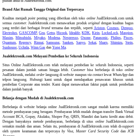
pilihan anda di Jualelektronik.com.
Brand Alat Rumah Tangga Original dan Terpercaya
Kualitas menjadi
point
penting yang diberikan oleh toko
online
JualElektronik.com untuk
semua
customer.
Jualelektronik.com menawarkan produk
original
dengan kualitas bagus
yang terdiri dari berbagai
brand
ternama dan terpilih, seperti
Ariston
,
Cosmos
,
Denpoo
,
Electrolux
,
GASCOMP
,
Gea
,
Getra
,
Hicook
,
Idealife
,
KDK
,
Kirin
,
LocknLock
,
Maspion
,
Maxim
,
Mitsubishi
,
Miyako
,
Modena
,
Nespresso
,
Oxone
,
Panasonic
,
Philips
,
Pisces
,
Quantum
,
Regency
,
Rinnai
,
Samsung
,
Sanken
,
Sanyo
,
Sekai
,
Sharp
,
Shimizu
,
Stein
,
Sunhouse
,
Uchida
,
Winn Gas
dan
Yong Ma
.
Jualelektronik.com Melayani Pembelian ke Seluruh Indonesia
Situs Online
JualElektronik.com telah melayani pembelian ke seluruh Indonesia, seperti
pesanan dalam jumlah satuan hingga lebih.
Customer
bisa berbelanja di toko
online
JualElektronik, melalui
order
langsung di
website
maupun
via contact
lewat
WhatsApp
dan
telpon langsung
.
Hubungi kami untuk dapat mendapatkan penawaran khusus untuk
pembelian Corporate atau tender. Kami dapat menawarkan faktur pajak untuk pembelian
dalam jumlah banyak
Belanja dengan Mudah di Jualelektronik.com
Berbelanja di
website belanja online
JualElektronik.com sangat mudah karena memiliki
metode pembayaran yang beragam. Pembayaran lebih mudah dengan transfer Bank Virtual
Account BCA, Gopay, Akulaku, Shopee Pay, QRIS, Mandiri dan kartu kredit atau debit.
Dengan banyaknya metode pembayaran, berbelanja di situs
online
JualElektronik.com
semakin mudah dan aman. Selain itu, pembayaran di JualElektronik.com telah di-
support
oleh
system
keamanan dan
terpercaya
by Visa
,
Master Card Security Code
dan
JCB
J/secure
.