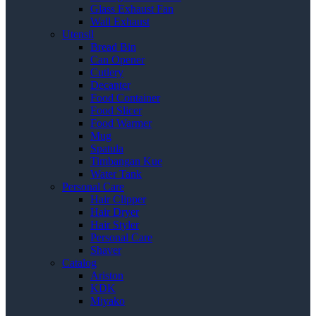
Glass Exhaust Fan
Wall Exhaust
Utensil
Bread Bin
Can Opener
Cutlery
Decanter
Food Container
Food Slicer
Food Warmer
Mug
Spatula
Timbangan Kue
Water Tank
Personal Care
Hair Clipper
Hair Dryer
Hair Styler
Personal Care
Shaver
Catalog
Ariston
KDK
Miyako