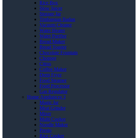
Rice Box
Slow Juicer
Storage Jar
Timbangan Badan
Vacuum Cleaner
Water Heater
Water Purifier
Bread Maker
Bread Toaster
Chocolate Fountain
Chopper
Citrus
Coffee Maker
Deep Fryer
Food Steamer
Food Processor
Gas Regulator
Home Appliances 3
Magic Jar
Meat Grinder
Mixer
Multi Cooker
Noodle Maker
Presto
Rice Cooker