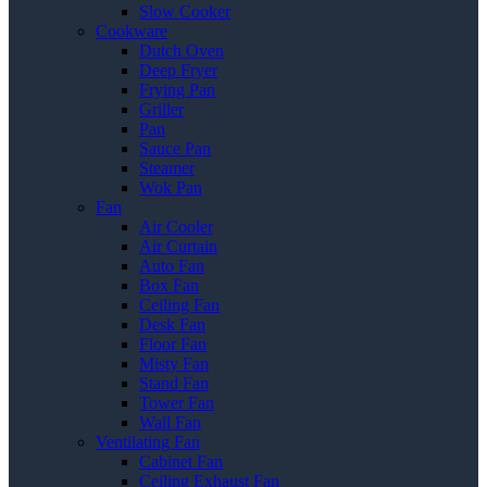
Slow Cooker
Cookware
Dutch Oven
Deep Fryer
Frying Pan
Griller
Pan
Sauce Pan
Steamer
Wok Pan
Fan
Air Cooler
Air Curtain
Auto Fan
Box Fan
Ceiling Fan
Desk Fan
Floor Fan
Misty Fan
Stand Fan
Tower Fan
Wall Fan
Ventilating Fan
Cabinet Fan
Ceiling Exhaust Fan