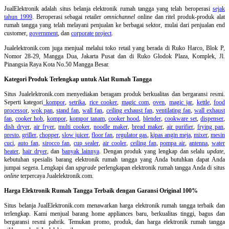
JualElektronik adalah
situs belanja elektronik rumah tangga
yang telah beroperasi
sejak
tahun 1999
. Beroperasi sebagai retailer
omnichannel
online dan ritel produk-produk alat
rumah tangga yang telah melayani penjualan ke berbagai sektor, mulai dari penjualan end
customer,
government
, dan
corporate project
.
Jualelektronik.com juga menjual melalui toko retail yang berada di Ruko Harco, Blok P,
Nomor 28-29, Mangga Dua, Jakarta Pusat dan di Ruko Glodok Plaza, Komplek, Jl.
Pinangsia Raya Kota No.50 Mangga Besar.
Kategori Produk Terlengkap untuk Alat Rumah Tangga
Situs Jualelektronik.com menyediakan beragam produk berkualitas dan bergaransi resmi.
Seperti kategori
kompor
,
setrika
,
rice cooker
,
magic com
,
oven
,
magic jar
,
kettle
,
food
processor
,
wok pan
,
stand fan
,
wall fan
,
ceiling exhaust fan
,
ventilating fan
,
wall exhaust
fan
,
cooker hob
,
kompor
,
kompor tanam
,
cooker hood
,
blender
,
cookware set
,
dispenser
,
dish dryer
,
air fryer
,
multi cooker
,
noodle maker
,
bread maker
,
air purifier
,
frying pan
,
presto
,
griller
,
chopper
,
slow juicer
,
floor fan
,
regulator gas
,
kipas angin meja
,
mixer
,
mesin
cuci
,
auto fan
,
sirocco fan
,
cup sealer
,
air cooler
,
ceiling fan
,
pompa air
,
antenna
,
water
heater
,
hair dryer
, dan
banyak lainnya
. Dengan produk yang lengkap dan selalu
update
,
kebutuhan spesialis barang elektronik rumah tangga yang Anda butuhkan dapat Anda
jumpai segera. Lengkapi dan
upgrade
perlengkapan elektronik rumah tangga Anda di situs
online
terpercaya Jualelektronik.com.
Harga Elektronik Rumah Tangga Terbaik dengan Garansi Original 100%
Situs belanja
JualElektronik.com menawarkan harga elektronik rumah tangga terbaik dan
terlengkap. Kami menjual barang home appliances baru, berkualitas tinggi, bagus dan
bergaransi resmi pabrik. Temukan promo, produk, dan harga elektronik rumah tangga