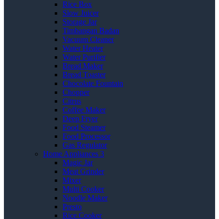
Rice Box
Slow Juicer
Storage Jar
Timbangan Badan
Vacuum Cleaner
Water Heater
Water Purifier
Bread Maker
Bread Toaster
Chocolate Fountain
Chopper
Citrus
Coffee Maker
Deep Fryer
Food Steamer
Food Processor
Gas Regulator
Home Appliances 3
Magic Jar
Meat Grinder
Mixer
Multi Cooker
Noodle Maker
Presto
Rice Cooker