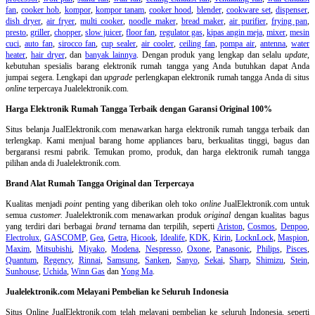
fan
,
cooker hob
,
kompor
,
kompor tanam
,
cooker hood
,
blender
,
cookware set
,
dispenser
,
dish dryer
,
air fryer
,
multi cooker
,
noodle maker
,
bread maker
,
air purifier
,
frying pan
,
presto
,
griller
,
chopper
,
slow juicer
,
floor fan
,
regulator gas
,
kipas angin meja
,
mixer
,
mesin
cuci
,
auto fan
,
sirocco fan
,
cup sealer
,
air cooler
,
ceiling fan
,
pompa air
,
antenna
,
water
heater
,
hair dryer
, dan
banyak lainnya
. Dengan produk yang lengkap dan selalu
update
,
kebutuhan spesialis barang elektronik rumah tangga yang Anda butuhkan dapat Anda
jumpai segera. Lengkapi dan
upgrade
perlengkapan elektronik rumah tangga Anda di situs
online
terpercaya Jualelektronik.com.
Harga Elektronik Rumah Tangga Terbaik dengan Garansi Original 100%
Situs belanja
JualElektronik.com menawarkan harga elektronik rumah tangga terbaik dan
terlengkap. Kami menjual barang home appliances baru, berkualitas tinggi, bagus dan
bergaransi resmi pabrik. Temukan promo, produk, dan harga elektronik rumah tangga
pilihan anda di Jualelektronik.com.
Brand Alat Rumah Tangga Original dan Terpercaya
Kualitas menjadi
point
penting yang diberikan oleh toko
online
JualElektronik.com untuk
semua
customer.
Jualelektronik.com menawarkan produk
original
dengan kualitas bagus
yang terdiri dari berbagai
brand
ternama dan terpilih, seperti
Ariston
,
Cosmos
,
Denpoo
,
Electrolux
,
GASCOMP
,
Gea
,
Getra
,
Hicook
,
Idealife
,
KDK
,
Kirin
,
LocknLock
,
Maspion
,
Maxim
,
Mitsubishi
,
Miyako
,
Modena
,
Nespresso
,
Oxone
,
Panasonic
,
Philips
,
Pisces
,
Quantum
,
Regency
,
Rinnai
,
Samsung
,
Sanken
,
Sanyo
,
Sekai
,
Sharp
,
Shimizu
,
Stein
,
Sunhouse
,
Uchida
,
Winn Gas
dan
Yong Ma
.
Jualelektronik.com Melayani Pembelian ke Seluruh Indonesia
Situs Online
JualElektronik.com telah melayani pembelian ke seluruh Indonesia, seperti