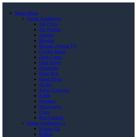
Mega Menu
Home Appliances
Air Fryer
Air Purifier
Antena
Blender
Booster Antena TV
Cooker Hood
Desk Lamp
Dish Dryer
Dispenser
Door Bell
Hand Dryer
Jar Pot
Juicer Extractor
Kettle
Kompor
Microwave
Oven
Pest Control
Home Appliances 2
Pompa Air
Kulkas