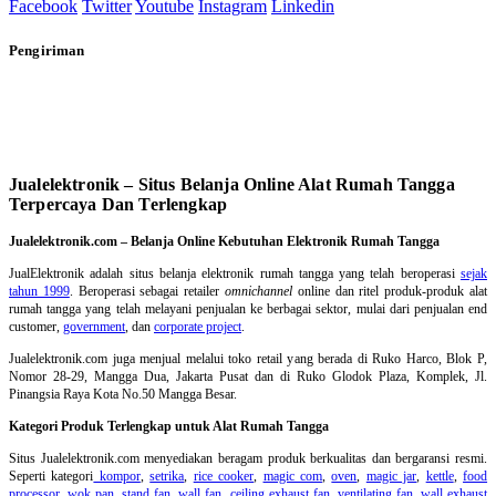
Facebook
Twitter
Youtube
Instagram
Linkedin
Pengiriman
Jualelektronik – Situs Belanja Online Alat Rumah Tangga
Terpercaya Dan Terlengkap
Jualelektronik.com – Belanja Online Kebutuhan Elektronik Rumah Tangga
JualElektronik adalah
situs belanja elektronik rumah tangga
yang telah beroperasi
sejak
tahun 1999
. Beroperasi sebagai retailer
omnichannel
online dan ritel produk-produk alat
rumah tangga yang telah melayani penjualan ke berbagai sektor, mulai dari penjualan end
customer,
government
, dan
corporate project
.
Jualelektronik.com juga menjual melalui toko retail yang berada di Ruko Harco, Blok P,
Nomor 28-29, Mangga Dua, Jakarta Pusat dan di Ruko Glodok Plaza, Komplek, Jl.
Pinangsia Raya Kota No.50 Mangga Besar.
Kategori Produk Terlengkap untuk Alat Rumah Tangga
Situs Jualelektronik.com menyediakan beragam produk berkualitas dan bergaransi resmi.
Seperti kategori
kompor
,
setrika
,
rice cooker
,
magic com
,
oven
,
magic jar
,
kettle
,
food
processor
,
wok pan
,
stand fan
,
wall fan
,
ceiling exhaust fan
,
ventilating fan
,
wall exhaust