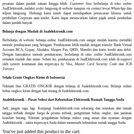
pesanan dalam jumlah satuan hingga lebih.
Customer
bisa berbelanja di toko
online
JualElektronik, melalui
order
langsung di
website
maupun
via contact
lewat
WhatsApp
dan
telpon langsung
.
Hubungi kami untuk dapat mendapatkan penawaran khusus untuk
pembelian Corporate atau tender. Kami dapat menawarkan faktur pajak untuk pembelian
dalam jumlah banyak
Belanja dengan Mudah di Jualelektronik.com
Berbelanja di
website belanja online
JualElektronik.com sangat mudah karena memiliki
metode pembayaran yang beragam. Pembayaran lebih mudah dengan transfer Bank Virtual
Account BCA, Gopay, Akulaku, Shopee Pay, QRIS, Mandiri dan kartu kredit atau debit.
Dengan banyaknya metode pembayaran, berbelanja di situs
online
JualElektronik.com
semakin mudah dan aman. Selain itu, pembayaran di JualElektronik.com telah di-
support
oleh
system
keamanan dan
terpercaya
by Visa
,
Master Card Security Code
dan
JCB
J/secure
.
Selalu Gratis Ongkos Kirim di Indonesia
Nikmati fitur GRATIS ONGKIR dengan belanja di Jualelektronik.com. Belanja online
bebas ongkos kirim dengan hati tenang di Jualelektronik.com.
Jualelektronik – Pusat Solusi dari Kebutuhan Elektronik Rumah Tangga Anda
Jadi, jangan ragu lagi. Kunjungi Jualelektronik.com sekarang dan temukan alat rumah
tangga terbaik dengan harga & promo terbaik, pengiriman bebas ongkir, dan jaminan
keaslian barang. Nikmati pengalaman belanja online yang aman dan nyaman dengan
Jualelektronik – mitra terpercaya Anda dalam memenuhi kebutuhan rumah tangga Anda.
You've just added this product to the cart: