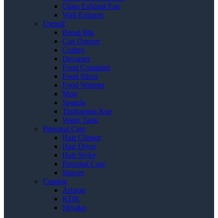
Glass Exhaust Fan
Wall Exhaust
Utensil
Bread Bin
Can Opener
Cutlery
Decanter
Food Container
Food Slicer
Food Warmer
Mug
Spatula
Timbangan Kue
Water Tank
Personal Care
Hair Clipper
Hair Dryer
Hair Styler
Personal Care
Shaver
Catalog
Ariston
KDK
Miyako