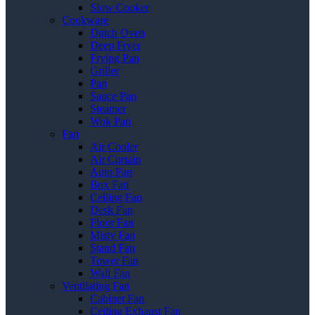
Slow Cooker
Cookware
Dutch Oven
Deep Fryer
Frying Pan
Griller
Pan
Sauce Pan
Steamer
Wok Pan
Fan
Air Cooler
Air Curtain
Auto Fan
Box Fan
Ceiling Fan
Desk Fan
Floor Fan
Misty Fan
Stand Fan
Tower Fan
Wall Fan
Ventilating Fan
Cabinet Fan
Ceiling Exhaust Fan