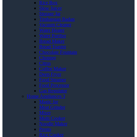
Rice Box
Slow Juicer
Storage Jar
Timbangan Badan
Vacuum Cleaner
Water Heater
Water Purifier
Bread Maker
Bread Toaster
Chocolate Fountain
Chopper
Citrus
Coffee Maker
Deep Fryer
Food Steamer
Food Processor
Gas Regulator
Home Appliances 3
Magic Jar
Meat Grinder
Mixer
Multi Cooker
Noodle Maker
Presto
Rice Cooker