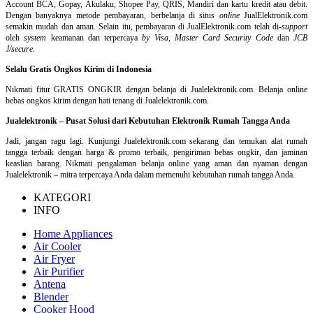
Account BCA, Gopay, Akulaku, Shopee Pay, QRIS, Mandiri dan kartu kredit atau debit.
Dengan banyaknya metode pembayaran, berbelanja di situs
online
JualElektronik.com
semakin mudah dan aman. Selain itu, pembayaran di JualElektronik.com telah di-
support
oleh
system
keamanan dan
terpercaya
by Visa
,
Master Card Security Code
dan
JCB
J/secure
.
Selalu Gratis Ongkos Kirim di Indonesia
Nikmati fitur GRATIS ONGKIR dengan belanja di Jualelektronik.com. Belanja online
bebas ongkos kirim dengan hati tenang di Jualelektronik.com.
Jualelektronik – Pusat Solusi dari Kebutuhan Elektronik Rumah Tangga Anda
Jadi, jangan ragu lagi. Kunjungi Jualelektronik.com sekarang dan temukan alat rumah
tangga terbaik dengan harga & promo terbaik, pengiriman bebas ongkir, dan jaminan
keaslian barang. Nikmati pengalaman belanja online yang aman dan nyaman dengan
Jualelektronik – mitra terpercaya Anda dalam memenuhi kebutuhan rumah tangga Anda.
KATEGORI
INFO
Home Appliances
Air Cooler
Air Fryer
Air Purifier
Antena
Blender
Cooker Hood