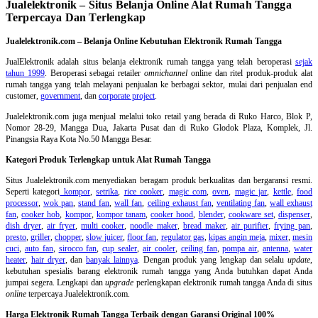
Jualelektronik – Situs Belanja Online Alat Rumah Tangga
Terpercaya Dan Terlengkap
Jualelektronik.com – Belanja Online Kebutuhan Elektronik Rumah Tangga
JualElektronik adalah
situs belanja elektronik rumah tangga
yang telah beroperasi
sejak
tahun 1999
. Beroperasi sebagai retailer
omnichannel
online dan ritel produk-produk alat
rumah tangga yang telah melayani penjualan ke berbagai sektor, mulai dari penjualan end
customer,
government
, dan
corporate project
.
Jualelektronik.com juga menjual melalui toko retail yang berada di Ruko Harco, Blok P,
Nomor 28-29, Mangga Dua, Jakarta Pusat dan di Ruko Glodok Plaza, Komplek, Jl.
Pinangsia Raya Kota No.50 Mangga Besar.
Kategori Produk Terlengkap untuk Alat Rumah Tangga
Situs Jualelektronik.com menyediakan beragam produk berkualitas dan bergaransi resmi.
Seperti kategori
kompor
,
setrika
,
rice cooker
,
magic com
,
oven
,
magic jar
,
kettle
,
food
processor
,
wok pan
,
stand fan
,
wall fan
,
ceiling exhaust fan
,
ventilating fan
,
wall exhaust
fan
,
cooker hob
,
kompor
,
kompor tanam
,
cooker hood
,
blender
,
cookware set
,
dispenser
,
dish dryer
,
air fryer
,
multi cooker
,
noodle maker
,
bread maker
,
air purifier
,
frying pan
,
presto
,
griller
,
chopper
,
slow juicer
,
floor fan
,
regulator gas
,
kipas angin meja
,
mixer
,
mesin
cuci
,
auto fan
,
sirocco fan
,
cup sealer
,
air cooler
,
ceiling fan
,
pompa air
,
antenna
,
water
heater
,
hair dryer
, dan
banyak lainnya
. Dengan produk yang lengkap dan selalu
update
,
kebutuhan spesialis barang elektronik rumah tangga yang Anda butuhkan dapat Anda
jumpai segera. Lengkapi dan
upgrade
perlengkapan elektronik rumah tangga Anda di situs
online
terpercaya Jualelektronik.com.
Harga Elektronik Rumah Tangga Terbaik dengan Garansi Original 100%