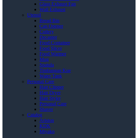
Glass Exhaust Fan
Wall Exhaust
Utensil
Bread Bin
Can Opener
Cutlery
Decanter
Food Container
Food Slicer
Food Warmer
Mug
Spatula
Timbangan Kue
Water Tank
Personal Care
Hair Clipper
Hair Dryer
Hair Styler
Personal Care
Shaver
Catalog
Ariston
KDK
Miyako