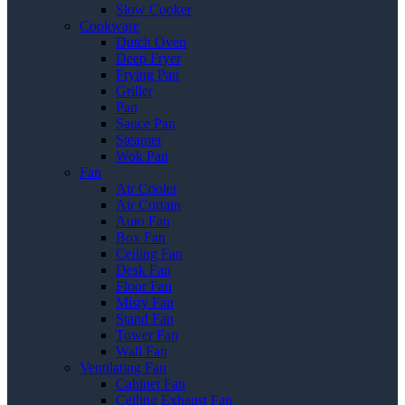
Slow Cooker
Cookware
Dutch Oven
Deep Fryer
Frying Pan
Griller
Pan
Sauce Pan
Steamer
Wok Pan
Fan
Air Cooler
Air Curtain
Auto Fan
Box Fan
Ceiling Fan
Desk Fan
Floor Fan
Misty Fan
Stand Fan
Tower Fan
Wall Fan
Ventilating Fan
Cabinet Fan
Ceiling Exhaust Fan