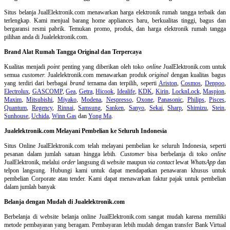
Situs belanja
JualElektronik.com menawarkan harga elektronik rumah tangga terbaik dan
terlengkap. Kami menjual barang home appliances baru, berkualitas tinggi, bagus dan
bergaransi resmi pabrik. Temukan promo, produk, dan harga elektronik rumah tangga
pilihan anda di Jualelektronik.com.
Brand Alat Rumah Tangga Original dan Terpercaya
Kualitas menjadi
point
penting yang diberikan oleh toko
online
JualElektronik.com untuk
semua
customer.
Jualelektronik.com menawarkan produk
original
dengan kualitas bagus
yang terdiri dari berbagai
brand
ternama dan terpilih, seperti
Ariston
,
Cosmos
,
Denpoo
,
Electrolux
,
GASCOMP
,
Gea
,
Getra
,
Hicook
,
Idealife
,
KDK
,
Kirin
,
LocknLock
,
Maspion
,
Maxim
,
Mitsubishi
,
Miyako
,
Modena
,
Nespresso
,
Oxone
,
Panasonic
,
Philips
,
Pisces
,
Quantum
,
Regency
,
Rinnai
,
Samsung
,
Sanken
,
Sanyo
,
Sekai
,
Sharp
,
Shimizu
,
Stein
,
Sunhouse
,
Uchida
,
Winn Gas
dan
Yong Ma
.
Jualelektronik.com Melayani Pembelian ke Seluruh Indonesia
Situs Online
JualElektronik.com telah melayani pembelian ke seluruh Indonesia, seperti
pesanan dalam jumlah satuan hingga lebih.
Customer
bisa berbelanja di toko
online
JualElektronik, melalui
order
langsung di
website
maupun
via contact
lewat
WhatsApp
dan
telpon langsung
.
Hubungi kami untuk dapat mendapatkan penawaran khusus untuk
pembelian Corporate atau tender. Kami dapat menawarkan faktur pajak untuk pembelian
dalam jumlah banyak
Belanja dengan Mudah di Jualelektronik.com
Berbelanja di
website belanja online
JualElektronik.com sangat mudah karena memiliki
metode pembayaran yang beragam. Pembayaran lebih mudah dengan transfer Bank Virtual