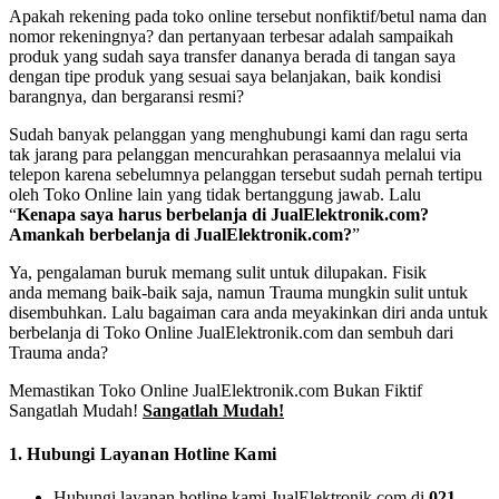
Apakah rekening pada toko online tersebut nonfiktif/betul nama dan
nomor rekeningnya? dan pertanyaan terbesar adalah sampaikah
produk yang sudah saya transfer dananya berada di tangan saya
dengan tipe produk yang sesuai saya belanjakan, baik kondisi
barangnya, dan bergaransi resmi?
Sudah banyak pelanggan yang menghubungi kami dan ragu serta
tak jarang para pelanggan mencurahkan perasaannya melalui via
telepon karena sebelumnya pelanggan tersebut sudah pernah tertipu
oleh Toko Online lain yang tidak bertanggung jawab. Lalu
“
Kenapa saya harus berbelanja di JualElektronik.com?
Amankah berbelanja di JualElektronik.com?
”
Ya, pengalaman buruk memang sulit untuk dilupakan. Fisik
anda memang baik-baik saja, namun Trauma mungkin sulit untuk
disembuhkan. Lalu bagaiman cara anda meyakinkan diri anda untuk
berbelanja di Toko Online JualElektronik.com dan sembuh dari
Trauma anda?
Memastikan Toko Online JualElektronik.com Bukan Fiktif
Sangatlah Mudah!
Sangatlah Mudah!
1. Hubungi Layanan Hotline Kami
Hubungi layanan hotline kami JualElektronik.com di
021 –