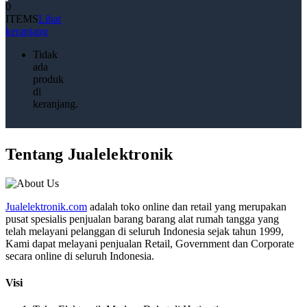
0
ITEMS
Lihat
keranjang
Tidak
ada
produk
di
keranjang.
Tentang Jualelektronik
Jualelektronik.com
adalah toko online dan retail yang merupakan
pusat spesialis penjualan barang barang alat rumah tangga yang
telah melayani pelanggan di seluruh Indonesia sejak tahun 1999,
Kami dapat melayani penjualan Retail, Government dan Corporate
secara online di seluruh Indonesia.
Visi