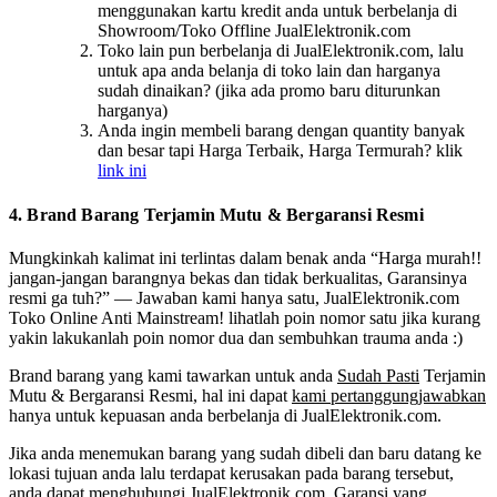
menggunakan kartu kredit anda untuk berbelanja di
Showroom/Toko Offline JualElektronik.com
Toko lain pun berbelanja di JualElektronik.com, lalu
untuk apa anda belanja di toko lain dan harganya
sudah dinaikan? (jika ada promo baru diturunkan
harganya)
Anda ingin membeli barang dengan quantity banyak
dan besar tapi Harga Terbaik, Harga Termurah? klik
link ini
4. Brand Barang Terjamin Mutu & Bergaransi Resmi
Mungkinkah kalimat ini terlintas dalam benak anda “Harga murah!!
jangan-jangan barangnya bekas dan tidak berkualitas, Garansinya
resmi ga tuh?” — Jawaban kami hanya satu, JualElektronik.com
Toko Online Anti Mainstream! lihatlah poin nomor satu jika kurang
yakin lakukanlah poin nomor dua dan sembuhkan trauma anda :)
Brand barang yang kami tawarkan untuk anda
Sudah Pasti
Terjamin
Mutu & Bergaransi Resmi, hal ini dapat
kami pertanggungjawabkan
hanya untuk kepuasan anda berbelanja di JualElektronik.com.
Jika anda menemukan barang yang sudah dibeli dan baru datang ke
lokasi tujuan anda lalu terdapat kerusakan pada barang tersebut,
anda dapat menghubungi JualElektronik.com. Garansi yang