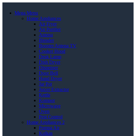
Mega Menu
Home Appliances
Air Fryer
Air Purifier
Antena
Blender
Booster Antena TV
Cooker Hood
Desk Lamp
Dish Dryer
Dispenser
Door Bell
Hand Dryer
Jar Pot
Juicer Extractor
Kettle
Kompor
Microwave
Oven
Pest Control
Home Appliances 2
Pompa Air
Kulkas