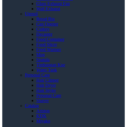
Glass Exhaust Fan
Wall Exhaust
Utensil
Bread Bin
Can Opener
Cutlery
Decanter
Food Container
Food Slicer
Food Warmer
Mug
Spatula
Timbangan Kue
Water Tank
Personal Care
Hair Clipper
Hair Dryer
Hair Styler
Personal Care
Shaver
Catalog
Ariston
KDK
Miyako