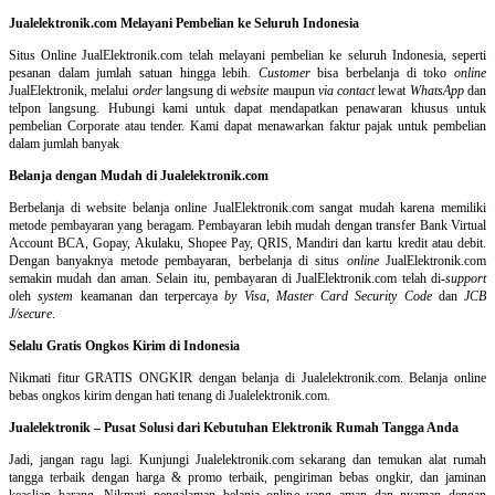
Jualelektronik.com Melayani Pembelian ke Seluruh Indonesia
Situs Online
JualElektronik.com telah melayani pembelian ke seluruh Indonesia, seperti
pesanan dalam jumlah satuan hingga lebih.
Customer
bisa berbelanja di toko
online
JualElektronik, melalui
order
langsung di
website
maupun
via contact
lewat
WhatsApp
dan
telpon langsung
.
Hubungi kami untuk dapat mendapatkan penawaran khusus untuk
pembelian Corporate atau tender. Kami dapat menawarkan faktur pajak untuk pembelian
dalam jumlah banyak
Belanja dengan Mudah di Jualelektronik.com
Berbelanja di
website belanja online
JualElektronik.com sangat mudah karena memiliki
metode pembayaran yang beragam. Pembayaran lebih mudah dengan transfer Bank Virtual
Account BCA, Gopay, Akulaku, Shopee Pay, QRIS, Mandiri dan kartu kredit atau debit.
Dengan banyaknya metode pembayaran, berbelanja di situs
online
JualElektronik.com
semakin mudah dan aman. Selain itu, pembayaran di JualElektronik.com telah di-
support
oleh
system
keamanan dan
terpercaya
by Visa
,
Master Card Security Code
dan
JCB
J/secure
.
Selalu Gratis Ongkos Kirim di Indonesia
Nikmati fitur GRATIS ONGKIR dengan belanja di Jualelektronik.com. Belanja online
bebas ongkos kirim dengan hati tenang di Jualelektronik.com.
Jualelektronik – Pusat Solusi dari Kebutuhan Elektronik Rumah Tangga Anda
Jadi, jangan ragu lagi. Kunjungi Jualelektronik.com sekarang dan temukan alat rumah
tangga terbaik dengan harga & promo terbaik, pengiriman bebas ongkir, dan jaminan
keaslian barang. Nikmati pengalaman belanja online yang aman dan nyaman dengan