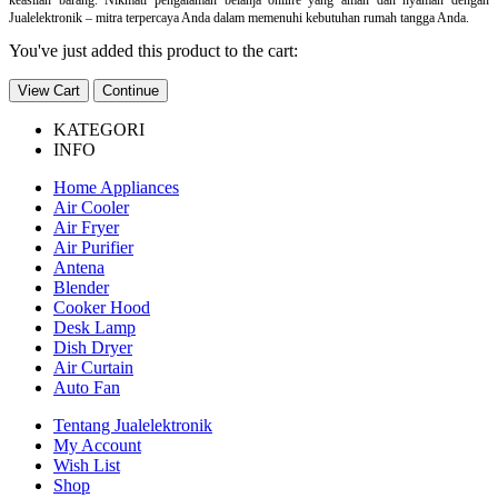
Jualelektronik – mitra terpercaya Anda dalam memenuhi kebutuhan rumah tangga Anda.
You've just added this product to the cart:
View Cart
Continue
KATEGORI
INFO
Home Appliances
Air Cooler
Air Fryer
Air Purifier
Antena
Blender
Cooker Hood
Desk Lamp
Dish Dryer
Air Curtain
Auto Fan
Tentang Jualelektronik
My Account
Wish List
Shop