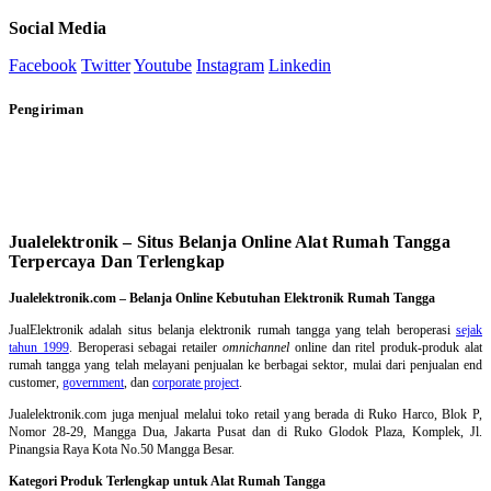
Social Media
Facebook
Twitter
Youtube
Instagram
Linkedin
Pengiriman
Jualelektronik – Situs Belanja Online Alat Rumah Tangga
Terpercaya Dan Terlengkap
Jualelektronik.com – Belanja Online Kebutuhan Elektronik Rumah Tangga
JualElektronik adalah
situs belanja elektronik rumah tangga
yang telah beroperasi
sejak
tahun 1999
. Beroperasi sebagai retailer
omnichannel
online dan ritel produk-produk alat
rumah tangga yang telah melayani penjualan ke berbagai sektor, mulai dari penjualan end
customer,
government
, dan
corporate project
.
Jualelektronik.com juga menjual melalui toko retail yang berada di Ruko Harco, Blok P,
Nomor 28-29, Mangga Dua, Jakarta Pusat dan di Ruko Glodok Plaza, Komplek, Jl.
Pinangsia Raya Kota No.50 Mangga Besar.
Kategori Produk Terlengkap untuk Alat Rumah Tangga