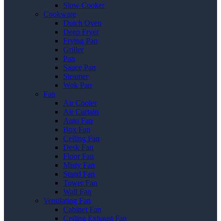
Slow Cooker
Cookware
Dutch Oven
Deep Fryer
Frying Pan
Griller
Pan
Sauce Pan
Steamer
Wok Pan
Fan
Air Cooler
Air Curtain
Auto Fan
Box Fan
Ceiling Fan
Desk Fan
Floor Fan
Misty Fan
Stand Fan
Tower Fan
Wall Fan
Ventilating Fan
Cabinet Fan
Ceiling Exhaust Fan