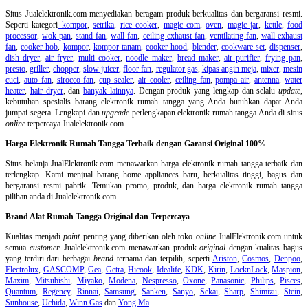
Situs Jualelektronik.com menyediakan beragam produk berkualitas dan bergaransi resmi.
Seperti kategori
kompor
,
setrika
,
rice cooker
,
magic com
,
oven
,
magic jar
,
kettle
,
food
processor
,
wok pan
,
stand fan
,
wall fan
,
ceiling exhaust fan
,
ventilating fan
,
wall exhaust
fan
,
cooker hob
,
kompor
,
kompor tanam
,
cooker hood
,
blender
,
cookware set
,
dispenser
,
dish dryer
,
air fryer
,
multi cooker
,
noodle maker
,
bread maker
,
air purifier
,
frying pan
,
presto
,
griller
,
chopper
,
slow juicer
,
floor fan
,
regulator gas
,
kipas angin meja
,
mixer
,
mesin
cuci
,
auto fan
,
sirocco fan
,
cup sealer
,
air cooler
,
ceiling fan
,
pompa air
,
antenna
,
water
heater
,
hair dryer
, dan
banyak lainnya
. Dengan produk yang lengkap dan selalu
update
,
kebutuhan spesialis barang elektronik rumah tangga yang Anda butuhkan dapat Anda
jumpai segera. Lengkapi dan
upgrade
perlengkapan elektronik rumah tangga Anda di situs
online
terpercaya Jualelektronik.com.
Harga Elektronik Rumah Tangga Terbaik dengan Garansi Original 100%
Situs belanja
JualElektronik.com menawarkan harga elektronik rumah tangga terbaik dan
terlengkap. Kami menjual barang home appliances baru, berkualitas tinggi, bagus dan
bergaransi resmi pabrik. Temukan promo, produk, dan harga elektronik rumah tangga
pilihan anda di Jualelektronik.com.
Brand Alat Rumah Tangga Original dan Terpercaya
Kualitas menjadi
point
penting yang diberikan oleh toko
online
JualElektronik.com untuk
semua
customer.
Jualelektronik.com menawarkan produk
original
dengan kualitas bagus
yang terdiri dari berbagai
brand
ternama dan terpilih, seperti
Ariston
,
Cosmos
,
Denpoo
,
Electrolux
,
GASCOMP
,
Gea
,
Getra
,
Hicook
,
Idealife
,
KDK
,
Kirin
,
LocknLock
,
Maspion
,
Maxim
,
Mitsubishi
,
Miyako
,
Modena
,
Nespresso
,
Oxone
,
Panasonic
,
Philips
,
Pisces
,
Quantum
,
Regency
,
Rinnai
,
Samsung
,
Sanken
,
Sanyo
,
Sekai
,
Sharp
,
Shimizu
,
Stein
,
Sunhouse
,
Uchida
,
Winn Gas
dan
Yong Ma
.