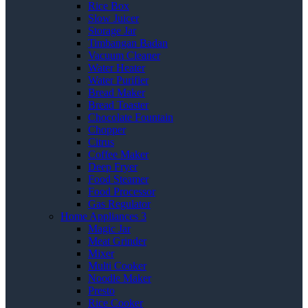
Rice Box
Slow Juicer
Storage Jar
Timbangan Badan
Vacuum Cleaner
Water Heater
Water Purifier
Bread Maker
Bread Toaster
Chocolate Fountain
Chopper
Citrus
Coffee Maker
Deep Fryer
Food Steamer
Food Processor
Gas Regulator
Home Appliances 3
Magic Jar
Meat Grinder
Mixer
Multi Cooker
Noodle Maker
Presto
Rice Cooker