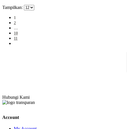
Tampilkan:
1
2
…
10
11
Hubungi Kami
Account
My Account