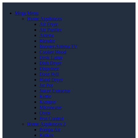
Mega Menu
Home Appliances
Air Fryer
Air Purifier
Antena
Blender
Booster Antena TV
Cooker Hood
Desk Lamp
Dish Dryer
Dispenser
Door Bell
Hand Dryer
Jar Pot
Juicer Extractor
Kettle
Kompor
Microwave
Oven
Pest Control
Home Appliances 2
Pompa Air
Kulkas