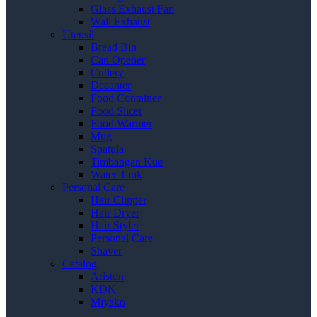
Glass Exhaust Fan
Wall Exhaust
Utensil
Bread Bin
Can Opener
Cutlery
Decanter
Food Container
Food Slicer
Food Warmer
Mug
Spatula
Timbangan Kue
Water Tank
Personal Care
Hair Clipper
Hair Dryer
Hair Styler
Personal Care
Shaver
Catalog
Ariston
KDK
Miyako