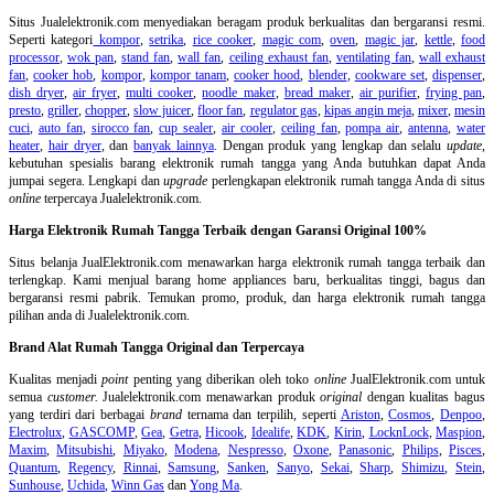
Situs Jualelektronik.com menyediakan beragam produk berkualitas dan bergaransi resmi.
Seperti kategori
kompor
,
setrika
,
rice cooker
,
magic com
,
oven
,
magic jar
,
kettle
,
food
processor
,
wok pan
,
stand fan
,
wall fan
,
ceiling exhaust fan
,
ventilating fan
,
wall exhaust
fan
,
cooker hob
,
kompor
,
kompor tanam
,
cooker hood
,
blender
,
cookware set
,
dispenser
,
dish dryer
,
air fryer
,
multi cooker
,
noodle maker
,
bread maker
,
air purifier
,
frying pan
,
presto
,
griller
,
chopper
,
slow juicer
,
floor fan
,
regulator gas
,
kipas angin meja
,
mixer
,
mesin
cuci
,
auto fan
,
sirocco fan
,
cup sealer
,
air cooler
,
ceiling fan
,
pompa air
,
antenna
,
water
heater
,
hair dryer
, dan
banyak lainnya
. Dengan produk yang lengkap dan selalu
update
,
kebutuhan spesialis barang elektronik rumah tangga yang Anda butuhkan dapat Anda
jumpai segera. Lengkapi dan
upgrade
perlengkapan elektronik rumah tangga Anda di situs
online
terpercaya Jualelektronik.com.
Harga Elektronik Rumah Tangga Terbaik dengan Garansi Original 100%
Situs belanja
JualElektronik.com menawarkan harga elektronik rumah tangga terbaik dan
terlengkap. Kami menjual barang home appliances baru, berkualitas tinggi, bagus dan
bergaransi resmi pabrik. Temukan promo, produk, dan harga elektronik rumah tangga
pilihan anda di Jualelektronik.com.
Brand Alat Rumah Tangga Original dan Terpercaya
Kualitas menjadi
point
penting yang diberikan oleh toko
online
JualElektronik.com untuk
semua
customer.
Jualelektronik.com menawarkan produk
original
dengan kualitas bagus
yang terdiri dari berbagai
brand
ternama dan terpilih, seperti
Ariston
,
Cosmos
,
Denpoo
,
Electrolux
,
GASCOMP
,
Gea
,
Getra
,
Hicook
,
Idealife
,
KDK
,
Kirin
,
LocknLock
,
Maspion
,
Maxim
,
Mitsubishi
,
Miyako
,
Modena
,
Nespresso
,
Oxone
,
Panasonic
,
Philips
,
Pisces
,
Quantum
,
Regency
,
Rinnai
,
Samsung
,
Sanken
,
Sanyo
,
Sekai
,
Sharp
,
Shimizu
,
Stein
,
Sunhouse
,
Uchida
,
Winn Gas
dan
Yong Ma
.