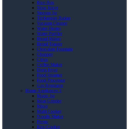
Rice Box
Slow Juicer
Storage Jar
Timbangan Badan
Vacuum Cleaner
Water Heater
Water Purifier
Bread Maker
Bread Toaster
Chocolate Fountain
Chopper
Citrus
Coffee Maker
Deep Fryer
Food Steamer
Food Processor
Gas Regulator
Home Appliances 3
Magic Jar
Meat Grinder
Mixer
Multi Cooker
Noodle Maker
Presto
Rice Cooker