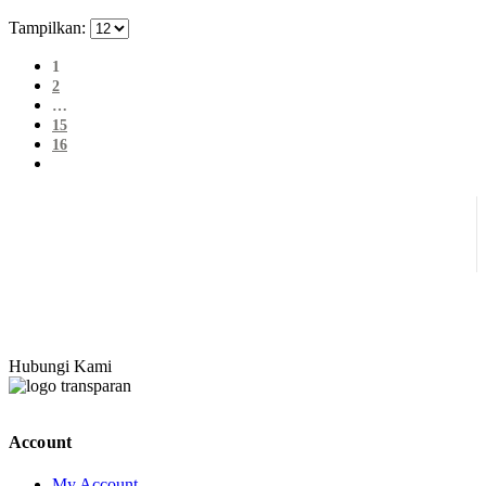
Tampilkan:
1
2
…
15
16
Hubungi Kami
Account
My Account