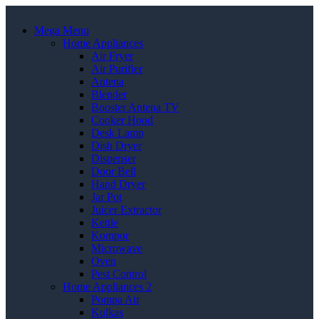
Mega Menu
Home Appliances
Air Fryer
Air Purifier
Antena
Blender
Booster Antena TV
Cooker Hood
Desk Lamp
Dish Dryer
Dispenser
Door Bell
Hand Dryer
Jar Pot
Juicer Extractor
Kettle
Kompor
Microwave
Oven
Pest Control
Home Appliances 2
Pompa Air
Kulkas