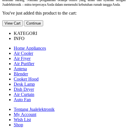
Jualelektronik – mitra terpercaya Anda dalam memenuhi kebutuhan rumah tangga Anda.
You've just added this product to the cart:
View Cart
Continue
KATEGORI
INFO
Home Appliances
Air Cooler
Air Fryer
Air Purifier
Antena
Blender
Cooker Hood
Desk Lamp
Dish Dryer
Air Curtain
Auto Fan
Tentang Jualelektronik
My Account
Wish List
Shop