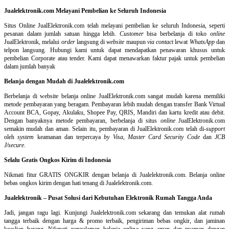
Jualelektronik.com Melayani Pembelian ke Seluruh Indonesia
Situs Online
JualElektronik.com telah melayani pembelian ke seluruh Indonesia, seperti
pesanan dalam jumlah satuan hingga lebih.
Customer
bisa berbelanja di toko
online
JualElektronik, melalui
order
langsung di
website
maupun
via contact
lewat
WhatsApp
dan
telpon langsung
.
Hubungi kami untuk dapat mendapatkan penawaran khusus untuk
pembelian Corporate atau tender. Kami dapat menawarkan faktur pajak untuk pembelian
dalam jumlah banyak
Belanja dengan Mudah di Jualelektronik.com
Berbelanja di
website belanja online
JualElektronik.com sangat mudah karena memiliki
metode pembayaran yang beragam. Pembayaran lebih mudah dengan transfer Bank Virtual
Account BCA, Gopay, Akulaku, Shopee Pay, QRIS, Mandiri dan kartu kredit atau debit.
Dengan banyaknya metode pembayaran, berbelanja di situs
online
JualElektronik.com
semakin mudah dan aman. Selain itu, pembayaran di JualElektronik.com telah di-
support
oleh
system
keamanan dan
terpercaya
by Visa
,
Master Card Security Code
dan
JCB
J/secure
.
Selalu Gratis Ongkos Kirim di Indonesia
Nikmati fitur GRATIS ONGKIR dengan belanja di Jualelektronik.com. Belanja online
bebas ongkos kirim dengan hati tenang di Jualelektronik.com.
Jualelektronik – Pusat Solusi dari Kebutuhan Elektronik Rumah Tangga Anda
Jadi, jangan ragu lagi. Kunjungi Jualelektronik.com sekarang dan temukan alat rumah
tangga terbaik dengan harga & promo terbaik, pengiriman bebas ongkir, dan jaminan
keaslian barang. Nikmati pengalaman belanja online yang aman dan nyaman dengan