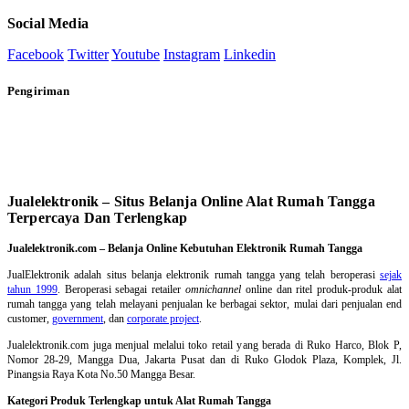
Social Media
Facebook
Twitter
Youtube
Instagram
Linkedin
Pengiriman
Jualelektronik – Situs Belanja Online Alat Rumah Tangga
Terpercaya Dan Terlengkap
Jualelektronik.com – Belanja Online Kebutuhan Elektronik Rumah Tangga
JualElektronik adalah
situs belanja elektronik rumah tangga
yang telah beroperasi
sejak
tahun 1999
. Beroperasi sebagai retailer
omnichannel
online dan ritel produk-produk alat
rumah tangga yang telah melayani penjualan ke berbagai sektor, mulai dari penjualan end
customer,
government
, dan
corporate project
.
Jualelektronik.com juga menjual melalui toko retail yang berada di Ruko Harco, Blok P,
Nomor 28-29, Mangga Dua, Jakarta Pusat dan di Ruko Glodok Plaza, Komplek, Jl.
Pinangsia Raya Kota No.50 Mangga Besar.
Kategori Produk Terlengkap untuk Alat Rumah Tangga