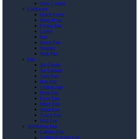
Slow Cooker
Cookware
Dutch Oven
Deep Fryer
Frying Pan
Griller
Pan
Sauce Pan
Steamer
Wok Pan
Fan
Air Cooler
Air Curtain
Auto Fan
Box Fan
Ceiling Fan
Desk Fan
Floor Fan
Misty Fan
Stand Fan
Tower Fan
Wall Fan
Ventilating Fan
Cabinet Fan
Ceiling Exhaust Fan