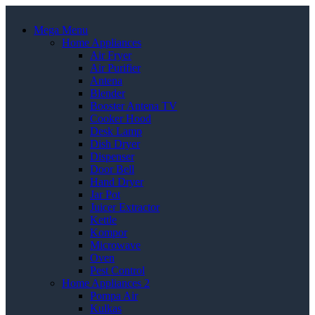
Mega Menu
Home Appliances
Air Fryer
Air Purifier
Antena
Blender
Booster Antena TV
Cooker Hood
Desk Lamp
Dish Dryer
Dispenser
Door Bell
Hand Dryer
Jar Pot
Juicer Extractor
Kettle
Kompor
Microwave
Oven
Pest Control
Home Appliances 2
Pompa Air
Kulkas