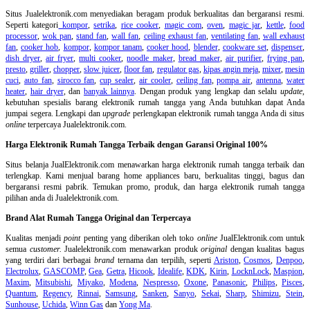
Situs Jualelektronik.com menyediakan beragam produk berkualitas dan bergaransi resmi.
Seperti kategori
kompor
,
setrika
,
rice cooker
,
magic com
,
oven
,
magic jar
,
kettle
,
food
processor
,
wok pan
,
stand fan
,
wall fan
,
ceiling exhaust fan
,
ventilating fan
,
wall exhaust
fan
,
cooker hob
,
kompor
,
kompor tanam
,
cooker hood
,
blender
,
cookware set
,
dispenser
,
dish dryer
,
air fryer
,
multi cooker
,
noodle maker
,
bread maker
,
air purifier
,
frying pan
,
presto
,
griller
,
chopper
,
slow juicer
,
floor fan
,
regulator gas
,
kipas angin meja
,
mixer
,
mesin
cuci
,
auto fan
,
sirocco fan
,
cup sealer
,
air cooler
,
ceiling fan
,
pompa air
,
antenna
,
water
heater
,
hair dryer
, dan
banyak lainnya
. Dengan produk yang lengkap dan selalu
update
,
kebutuhan spesialis barang elektronik rumah tangga yang Anda butuhkan dapat Anda
jumpai segera. Lengkapi dan
upgrade
perlengkapan elektronik rumah tangga Anda di situs
online
terpercaya Jualelektronik.com.
Harga Elektronik Rumah Tangga Terbaik dengan Garansi Original 100%
Situs belanja
JualElektronik.com menawarkan harga elektronik rumah tangga terbaik dan
terlengkap. Kami menjual barang home appliances baru, berkualitas tinggi, bagus dan
bergaransi resmi pabrik. Temukan promo, produk, dan harga elektronik rumah tangga
pilihan anda di Jualelektronik.com.
Brand Alat Rumah Tangga Original dan Terpercaya
Kualitas menjadi
point
penting yang diberikan oleh toko
online
JualElektronik.com untuk
semua
customer.
Jualelektronik.com menawarkan produk
original
dengan kualitas bagus
yang terdiri dari berbagai
brand
ternama dan terpilih, seperti
Ariston
,
Cosmos
,
Denpoo
,
Electrolux
,
GASCOMP
,
Gea
,
Getra
,
Hicook
,
Idealife
,
KDK
,
Kirin
,
LocknLock
,
Maspion
,
Maxim
,
Mitsubishi
,
Miyako
,
Modena
,
Nespresso
,
Oxone
,
Panasonic
,
Philips
,
Pisces
,
Quantum
,
Regency
,
Rinnai
,
Samsung
,
Sanken
,
Sanyo
,
Sekai
,
Sharp
,
Shimizu
,
Stein
,
Sunhouse
,
Uchida
,
Winn Gas
dan
Yong Ma
.