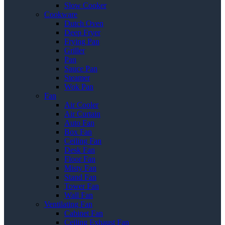
Slow Cooker
Cookware
Dutch Oven
Deep Fryer
Frying Pan
Griller
Pan
Sauce Pan
Steamer
Wok Pan
Fan
Air Cooler
Air Curtain
Auto Fan
Box Fan
Ceiling Fan
Desk Fan
Floor Fan
Misty Fan
Stand Fan
Tower Fan
Wall Fan
Ventilating Fan
Cabinet Fan
Ceiling Exhaust Fan