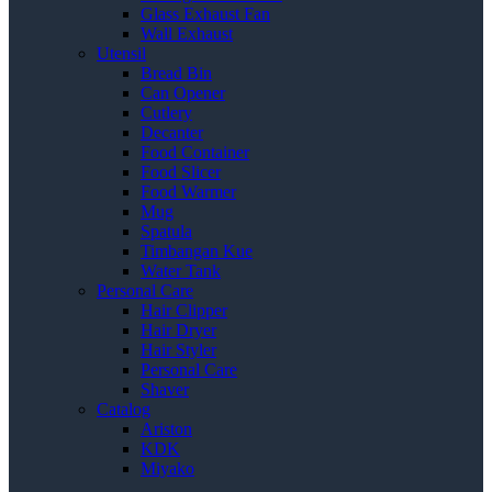
Glass Exhaust Fan
Wall Exhaust
Utensil
Bread Bin
Can Opener
Cutlery
Decanter
Food Container
Food Slicer
Food Warmer
Mug
Spatula
Timbangan Kue
Water Tank
Personal Care
Hair Clipper
Hair Dryer
Hair Styler
Personal Care
Shaver
Catalog
Ariston
KDK
Miyako