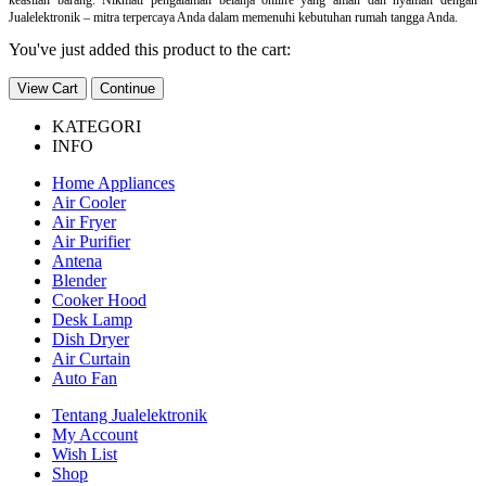
Jualelektronik – mitra terpercaya Anda dalam memenuhi kebutuhan rumah tangga Anda.
You've just added this product to the cart:
View Cart
Continue
KATEGORI
INFO
Home Appliances
Air Cooler
Air Fryer
Air Purifier
Antena
Blender
Cooker Hood
Desk Lamp
Dish Dryer
Air Curtain
Auto Fan
Tentang Jualelektronik
My Account
Wish List
Shop