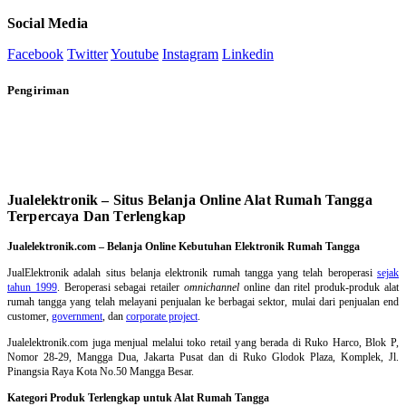
Social Media
Facebook
Twitter
Youtube
Instagram
Linkedin
Pengiriman
Jualelektronik – Situs Belanja Online Alat Rumah Tangga
Terpercaya Dan Terlengkap
Jualelektronik.com – Belanja Online Kebutuhan Elektronik Rumah Tangga
JualElektronik adalah
situs belanja elektronik rumah tangga
yang telah beroperasi
sejak
tahun 1999
. Beroperasi sebagai retailer
omnichannel
online dan ritel produk-produk alat
rumah tangga yang telah melayani penjualan ke berbagai sektor, mulai dari penjualan end
customer,
government
, dan
corporate project
.
Jualelektronik.com juga menjual melalui toko retail yang berada di Ruko Harco, Blok P,
Nomor 28-29, Mangga Dua, Jakarta Pusat dan di Ruko Glodok Plaza, Komplek, Jl.
Pinangsia Raya Kota No.50 Mangga Besar.
Kategori Produk Terlengkap untuk Alat Rumah Tangga