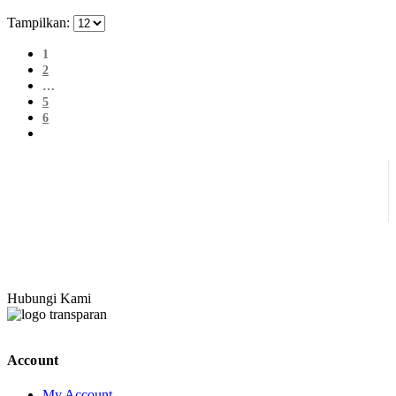
Tampilkan:
1
2
…
5
6
Hubungi Kami
Account
My Account