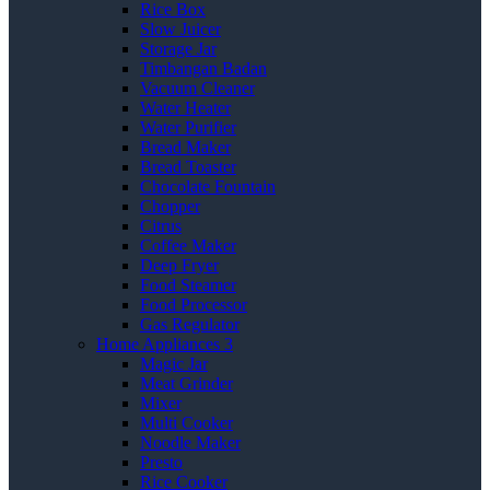
Rice Box
Slow Juicer
Storage Jar
Timbangan Badan
Vacuum Cleaner
Water Heater
Water Purifier
Bread Maker
Bread Toaster
Chocolate Fountain
Chopper
Citrus
Coffee Maker
Deep Fryer
Food Steamer
Food Processor
Gas Regulator
Home Appliances 3
Magic Jar
Meat Grinder
Mixer
Multi Cooker
Noodle Maker
Presto
Rice Cooker