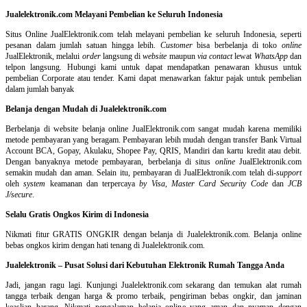
Jualelektronik.com Melayani Pembelian ke Seluruh Indonesia
Situs Online
JualElektronik.com telah melayani pembelian ke seluruh Indonesia, seperti
pesanan dalam jumlah satuan hingga lebih.
Customer
bisa berbelanja di toko
online
JualElektronik, melalui
order
langsung di
website
maupun
via contact
lewat
WhatsApp
dan
telpon langsung
.
Hubungi kami untuk dapat mendapatkan penawaran khusus untuk
pembelian Corporate atau tender. Kami dapat menawarkan faktur pajak untuk pembelian
dalam jumlah banyak
Belanja dengan Mudah di Jualelektronik.com
Berbelanja di
website belanja online
JualElektronik.com sangat mudah karena memiliki
metode pembayaran yang beragam. Pembayaran lebih mudah dengan transfer Bank Virtual
Account BCA, Gopay, Akulaku, Shopee Pay, QRIS, Mandiri dan kartu kredit atau debit.
Dengan banyaknya metode pembayaran, berbelanja di situs
online
JualElektronik.com
semakin mudah dan aman. Selain itu, pembayaran di JualElektronik.com telah di-
support
oleh
system
keamanan dan
terpercaya
by Visa
,
Master Card Security Code
dan
JCB
J/secure
.
Selalu Gratis Ongkos Kirim di Indonesia
Nikmati fitur GRATIS ONGKIR dengan belanja di Jualelektronik.com. Belanja online
bebas ongkos kirim dengan hati tenang di Jualelektronik.com.
Jualelektronik – Pusat Solusi dari Kebutuhan Elektronik Rumah Tangga Anda
Jadi, jangan ragu lagi. Kunjungi Jualelektronik.com sekarang dan temukan alat rumah
tangga terbaik dengan harga & promo terbaik, pengiriman bebas ongkir, dan jaminan
keaslian barang. Nikmati pengalaman belanja online yang aman dan nyaman dengan