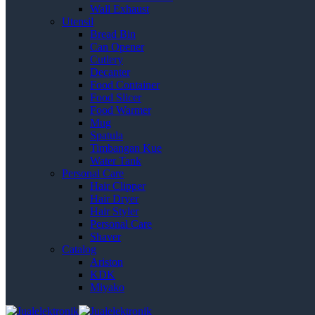
Wall Exhaust
Utensil
Bread Bin
Can Opener
Cutlery
Decanter
Food Container
Food Slicer
Food Warmer
Mug
Spatula
Timbangan Kue
Water Tank
Personal Care
Hair Clipper
Hair Dryer
Hair Styler
Personal Care
Shaver
Catalog
Ariston
KDK
Miyako