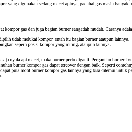
kompor yang digunakan sedang macet apinya, padahal gas masih banyak
t kompor gas dan juga bagian burner sangatlah mudah. Caranya adala
ipilih tidak melukai kompor, entah itu bagian burner ataupun lainnya.
ingkan seperti posisi kompor yang miring, ataupun lainnya.
saja nyala api macet, maka burner perlu diganti. Pergantian burner ko
menuhan burner kompor gas dapat tercover dengan baik. Seperti conto
rdapat pula motif burner kompor gas lainnya yang bisa ditemui untuk 
h.