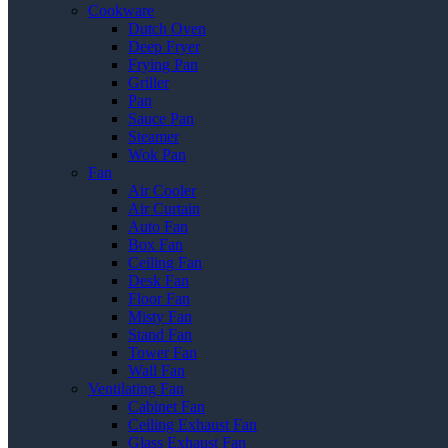
Cookware
Dutch Oven
Deep Fryer
Frying Pan
Griller
Pan
Sauce Pan
Steamer
Wok Pan
Fan
Air Cooler
Air Curtain
Auto Fan
Box Fan
Ceiling Fan
Desk Fan
Floor Fan
Misty Fan
Stand Fan
Tower Fan
Wall Fan
Ventilating Fan
Cabinet Fan
Ceiling Exhaust Fan
Glass Exhaust Fan