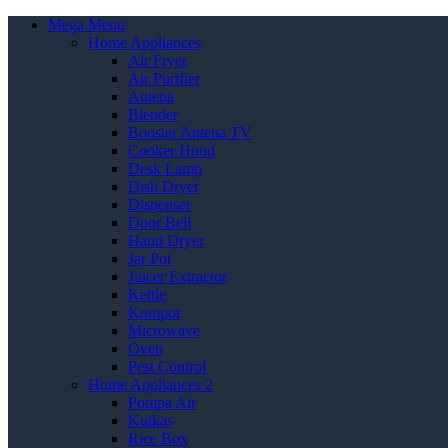
Mega Menu
Home Appliances
Air Fryer
Air Purifier
Antena
Blender
Booster Antena TV
Cooker Hood
Desk Lamp
Dish Dryer
Dispenser
Door Bell
Hand Dryer
Jar Pot
Juicer Extractor
Kettle
Kompor
Microwave
Oven
Pest Control
Home Appliances 2
Pompa Air
Kulkas
Rice Box