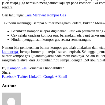
jelek tetapi juga beresiko menghambat laju api pada kompor. Jika 
sendiri.
Cari tahu juga:
Cara Merawat Kompor Gas
Tak perlu menunggu sampai burner mengalami cidera, bukan? Merawa
Bersihkan kompor selepas digunakan. Pastikan peralatan yang d
Cek selalu keadaan kompor gas, barangkali ada yang terkesamp
Hindari penggunaan kompor gas secara sembarangan.
Namun bila pembersihan burner kompor gas telah dilakukan dan tetap 
kompor gas
berupa burner pun terjual secara terpisah. Sehingga, pe
burner kompor gas Quantum yakni pada motif batiknya. Selain itu, te
sangatlah relative, dari 30 puluhan ribu sampai dengan 150 ribu rupia
pada
By
Kompor Gas
Komentar Dinonaktifkan
Burner
Share:
Kompor
Facebook
Twitter
LinkedIn
Google +
Email
Gas
Author