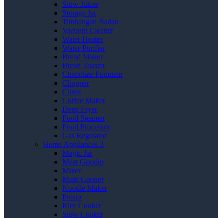
Slow Juicer
Storage Jar
Timbangan Badan
Vacuum Cleaner
Water Heater
Water Purifier
Bread Maker
Bread Toaster
Chocolate Fountain
Chopper
Citrus
Coffee Maker
Deep Fryer
Food Steamer
Food Processor
Gas Regulator
Home Appliances 3
Magic Jar
Meat Grinder
Mixer
Multi Cooker
Noodle Maker
Presto
Rice Cooker
Slow Cooker