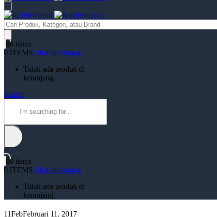
Products
search
0
0 items
0 ITEMS
Lihat keranjang
Tidak ada produk di
keranjang.
Search
0
0 items
0 ITEMS
Lihat keranjang
Tidak ada produk di
keranjang.
11
Feb
Februari 11, 2017