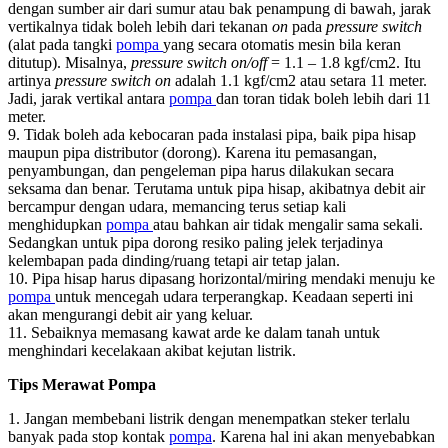
dengan sumber air dari sumur atau bak penampung di bawah, jarak
vertikalnya tidak boleh lebih dari tekanan
on
pada
pressure switch
(alat pada tangki
pompa
yang secara otomatis mesin bila keran
ditutup). Misalnya,
pressure switch on/off
= 1.1 – 1.8 kgf/cm2. Itu
artinya
pressure switch on
adalah 1.1 kgf/cm2 atau setara 11 meter.
Jadi, jarak vertikal antara
pompa
dan toran tidak boleh lebih dari 11
meter.
9. Tidak boleh ada kebocaran pada instalasi pipa, baik pipa hisap
maupun pipa distributor (dorong). Karena itu pemasangan,
penyambungan, dan pengeleman pipa harus dilakukan secara
seksama dan benar. Terutama untuk pipa hisap, akibatnya debit air
bercampur dengan udara, memancing terus setiap kali
menghidupkan
pompa
atau bahkan air tidak mengalir sama sekali.
Sedangkan untuk pipa dorong resiko paling jelek terjadinya
kelembapan pada dinding/ruang tetapi air tetap jalan.
10. Pipa hisap harus dipasang horizontal/miring mendaki menuju ke
pompa
untuk mencegah udara terperangkap. Keadaan seperti ini
akan mengurangi debit air yang keluar.
11. Sebaiknya memasang kawat arde ke dalam tanah untuk
menghindari kecelakaan akibat kejutan listrik.
Tips Merawat Pompa
1. Jangan membebani listrik dengan menempatkan steker terlalu
banyak pada stop kontak
pompa
. Karena hal ini akan menyebabkan