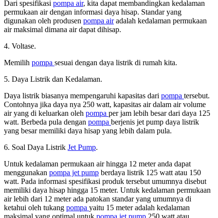
Dari spesifikasi
pompa air
, kita dapat membandingkan kedalaman
permukaan air dengan informasi daya hisap. Standar yang
digunakan oleh produsen
pompa air
adalah kedalaman permukaan
air maksimal dimana air dapat dihisap.
4. Voltase.
Memilih
pompa
sesuai dengan daya listrik di rumah kita.
5. Daya Listrik dan Kedalaman.
Daya listrik biasanya mempengaruhi kapasitas dari
pompa
tersebut.
Contohnya jika daya nya 250 watt, kapasitas air dalam air volume
air yang di keluarkan oleh
pompa
per jam lebih besar dari daya 125
watt. Berbeda pula dengan
pompa
berjenis jet pump daya listrik
yang besar memiliki daya hisap yang lebih dalam pula.
6. Soal Daya Listrik
Jet Pump
.
Untuk kedalaman permukaan air hingga 12 meter anda dapat
menggunakan
pompa jet pump
berdaya listrik 125 watt atau 150
watt. Pada informasi spesifikasi produk tersebut umumnya disebut
memiliki daya hisap hingga 15 meter. Untuk kedalaman permukaan
air lebih dari 12 meter ada patokan standar yang umumnya di
ketahui oleh tukang
pompa
yaitu 15 meter adalah kedalaman
maksimal yang optimal untuk
pompa jet pump
250 watt atau