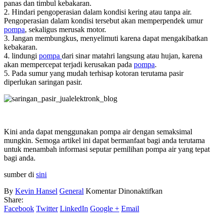
panas dan timbul kebakaran.
2. Hindari pengoperasian dalam kondisi kering atau tanpa air.
Pengoperasian dalam kondisi tersebut akan memperpendek umur
pompa
, sekaligus merusak motor.
3. Jangan membungkus, menyelimuti karena dapat mengakibatkan
kebakaran.
4. lindungi
pompa
dari sinar matahri langsung atau hujan, karena
akan mempercepat terjadi kerusakan pada
pompa
.
5. Pada sumur yang mudah terhisap kotoran terutama pasir
diperlukan saringan pasir.
Kini anda dapat menggunakan pompa air dengan semaksimal
mungkin. Semoga artikel ini dapat bermanfaat bagi anda terutama
untuk menambah informasi seputar pemilihan pompa air yang tepat
bagi anda.
sumber di
sini
pada
By
Kevin Hansel
General
Komentar Dinonaktifkan
Cara
Share:
Memilih,
Facebook
Twitter
LinkedIn
Google +
Email
Memasang