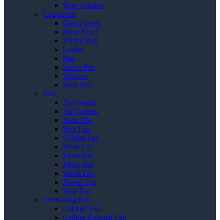
Slow Cooker
Cookware
Dutch Oven
Deep Fryer
Frying Pan
Griller
Pan
Sauce Pan
Steamer
Wok Pan
Fan
Air Cooler
Air Curtain
Auto Fan
Box Fan
Ceiling Fan
Desk Fan
Floor Fan
Misty Fan
Stand Fan
Tower Fan
Wall Fan
Ventilating Fan
Cabinet Fan
Ceiling Exhaust Fan