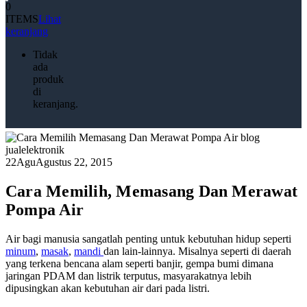
0
ITEMS
Lihat
keranjang
Tidak
ada
produk
di
keranjang.
22
Agu
Agustus 22, 2015
Cara Memilih, Memasang Dan Merawat
Pompa Air
Air bagi manusia sangatlah penting untuk kebutuhan hidup seperti
minum
,
masak
,
mandi
dan lain-lainnya. Misalnya seperti di daerah
yang terkena bencana alam seperti banjir, gempa bumi dimana
jaringan PDAM dan listrik terputus, masyarakatnya lebih
dipusingkan akan kebutuhan air dari pada listri.