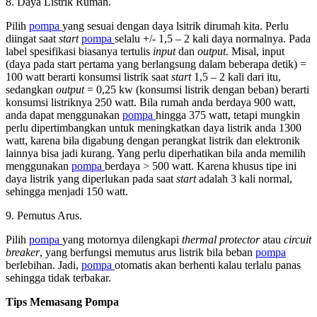
8. Daya Listrik Rumah.
Pilih
pompa
yang sesuai dengan daya lsitrik dirumah kita. Perlu
diingat saat
start
pompa
selalu +/- 1,5 – 2 kali daya normalnya. Pada
label spesifikasi biasanya tertulis
input
dan
output.
Misal, input
(daya pada start pertama yang berlangsung dalam beberapa detik) =
100 watt berarti konsumsi listrik saat
start
1,5 – 2 kali dari itu,
sedangkan
output
= 0,25 kw (konsumsi listrik dengan beban) berarti
konsumsi listriknya 250 watt. Bila rumah anda berdaya 900 watt,
anda dapat menggunakan
pompa
hingga 375 watt, tetapi mungkin
perlu dipertimbangkan untuk meningkatkan daya listrik anda 1300
watt, karena bila digabung dengan perangkat listrik dan elektronik
lainnya bisa jadi kurang. Yang perlu diperhatikan bila anda memilih
menggunakan
pompa
berdaya > 500 watt. Karena khusus tipe ini
daya listrik yang diperlukan pada saat
start
adalah 3 kali normal,
sehingga menjadi 150 watt.
9. Pemutus Arus.
Pilih
pompa
yang motornya dilengkapi
thermal protector
atau
circuit
breaker
, yang berfungsi memutus arus listrik bila beban
pompa
berlebihan. Jadi,
pompa
otomatis akan berhenti kalau terlalu panas
sehingga tidak terbakar.
Tips Memasang Pompa