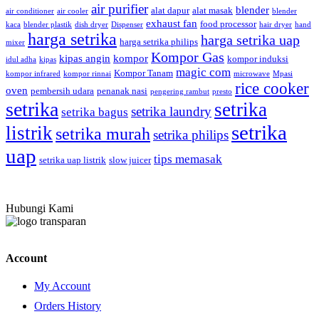
air purifier
blender
alat dapur
alat masak
air conditioner
air cooler
blender
exhaust fan
food processor
kaca
blender plastik
dish dryer
Dispenser
hair dryer
hand
harga setrika
harga setrika uap
harga setrika philips
mixer
Kompor Gas
kipas angin
kompor
kompor induksi
idul adha
kipas
magic com
Kompor Tanam
kompor infrared
kompor rinnai
microwave
Mpasi
rice cooker
oven
pembersih udara
penanak nasi
pengering rambut
presto
setrika
setrika
setrika laundry
setrika bagus
setrika
listrik
setrika murah
setrika philips
uap
tips memasak
setrika uap listrik
slow juicer
Hubungi Kami
Account
My Account
Orders History