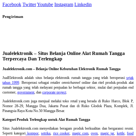
Facebook
Twitter
Youtube
Instagram
Linkedin
Pengiriman
Jualelektronik – Situs Belanja Online Alat Rumah Tangga
Terpercaya Dan Terlengkap
Jualelektronik.com – Belanja Online Kebutuhan Elektronik Rumah Tangga
JualElektronik adalah
situs belanja elektronik rumah tangga
yang telah beroperasi
sejak
tahun 1999
. Beroperasi sebagai retailer
omnichannel
online dan ritel produk-produk alat
rumah tangga yang telah melayani penjualan ke berbagai sektor, mulai dari penjualan end
customer,
government
, dan
corporate project
.
Jualelektronik.com juga menjual melalui toko retail yang berada di Ruko Harco, Blok P,
Nomor 28-29, Mangga Dua, Jakarta Pusat dan di Ruko Glodok Plaza, Komplek, Jl.
Pinangsia Raya Kota No.50 Mangga Besar.
Kategori Produk Terlengkap untuk Alat Rumah Tangga
Situs Jualelektronik.com menyediakan beragam produk berkualitas dan bergaransi resmi.
Seperti kategori
kompor
,
setrika
,
rice cooker
,
magic com
,
oven
,
magic jar
,
kettle
,
food