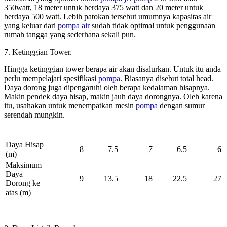
350watt, 18 meter untuk berdaya 375 watt dan 20 meter untuk
berdaya 500 watt. Lebih patokan tersebut umumnya kapasitas air
yang keluar dari
pompa air
sudah tidak optimal untuk penggunaan
rumah tangga yang sederhana sekali pun.
7. Ketinggian Tower.
Hingga ketinggian tower berapa air akan disalurkan. Untuk itu anda
perlu mempelajari spesifikasi
pompa
. Biasanya disebut total head.
Daya dorong juga dipengaruhi oleh berapa kedalaman hisapnya.
Makin pendek daya hisap, makin jauh daya dorongnya. Oleh karena
itu, usahakan untuk menempatkan mesin
pompa
dengan sumur
serendah mungkin.
SPECIFICATIONS
Daya Hisap
8
7.5
7
6.5
6
(m)
Maksimum
Daya
9
13.5
18
22.5
27
Dorong ke
atas (m)