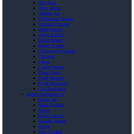
Rice Box
Slow Juicer
Storage Jar
Timbangan Badan
Vacuum Cleaner
Water Heater
Water Purifier
Bread Maker
Bread Toaster
Chocolate Fountain
Chopper
Citrus
Coffee Maker
Deep Fryer
Food Steamer
Food Processor
Gas Regulator
Home Appliances 3
Magic Jar
Meat Grinder
Mixer
Multi Cooker
Noodle Maker
Presto
Rice Cooker