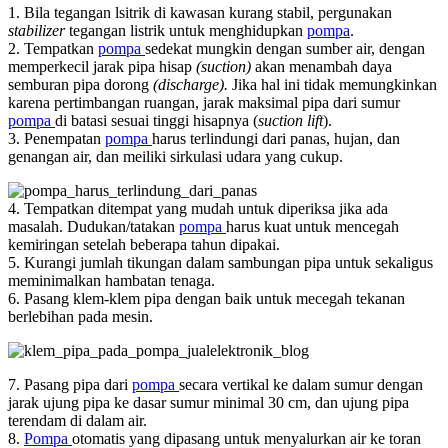
1. Bila tegangan lsitrik di kawasan kurang stabil, pergunakan
stabilizer
tegangan listrik untuk menghidupkan
pompa
.
2. Tempatkan
pompa
sedekat mungkin dengan sumber air, dengan
memperkecil jarak pipa hisap
(suction)
akan menambah daya
semburan pipa dorong
(discharge).
Jika hal ini tidak memungkinkan
karena pertimbangan ruangan, jarak maksimal pipa dari sumur
pompa
di batasi sesuai tinggi hisapnya (
suction lift
).
3. Penempatan
pompa
harus terlindungi dari panas, hujan, dan
genangan air, dan meiliki sirkulasi udara yang cukup.
4. Tempatkan ditempat yang mudah untuk diperiksa jika ada
masalah. Dudukan/tatakan
pompa
harus kuat untuk mencegah
kemiringan setelah beberapa tahun dipakai.
5. Kurangi jumlah tikungan dalam sambungan pipa untuk sekaligus
meminimalkan hambatan tenaga.
6. Pasang klem-klem pipa dengan baik untuk mecegah tekanan
berlebihan pada mesin.
7. Pasang pipa dari
pompa
secara vertikal ke dalam sumur dengan
jarak ujung pipa ke dasar sumur minimal 30 cm, dan ujung pipa
terendam di dalam air.
8.
Pompa
otomatis yang dipasang untuk menyalurkan air ke toran