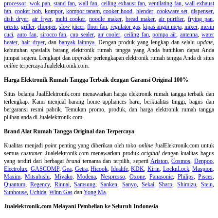
processor
,
wok pan
,
stand fan
,
wall fan
,
ceiling exhaust fan
,
ventilating fan
,
wall exhaust
fan
,
cooker hob
,
kompor
,
kompor tanam
,
cooker hood
,
blender
,
cookware set
,
dispenser
,
dish dryer
,
air fryer
,
multi cooker
,
noodle maker
,
bread maker
,
air purifier
,
frying pan
,
presto
,
griller
,
chopper
,
slow juicer
,
floor fan
,
regulator gas
,
kipas angin meja
,
mixer
,
mesin
cuci
,
auto fan
,
sirocco fan
,
cup sealer
,
air cooler
,
ceiling fan
,
pompa air
,
antenna
,
water
heater
,
hair dryer
, dan
banyak lainnya
. Dengan produk yang lengkap dan selalu
update
,
kebutuhan spesialis barang elektronik rumah tangga yang Anda butuhkan dapat Anda
jumpai segera. Lengkapi dan
upgrade
perlengkapan elektronik rumah tangga Anda di situs
online
terpercaya Jualelektronik.com.
Harga Elektronik Rumah Tangga Terbaik dengan Garansi Original 100%
Situs belanja
JualElektronik.com menawarkan harga elektronik rumah tangga terbaik dan
terlengkap. Kami menjual barang home appliances baru, berkualitas tinggi, bagus dan
bergaransi resmi pabrik. Temukan promo, produk, dan harga elektronik rumah tangga
pilihan anda di Jualelektronik.com.
Brand Alat Rumah Tangga Original dan Terpercaya
Kualitas menjadi
point
penting yang diberikan oleh toko
online
JualElektronik.com untuk
semua
customer.
Jualelektronik.com menawarkan produk
original
dengan kualitas bagus
yang terdiri dari berbagai
brand
ternama dan terpilih, seperti
Ariston
,
Cosmos
,
Denpoo
,
Electrolux
,
GASCOMP
,
Gea
,
Getra
,
Hicook
,
Idealife
,
KDK
,
Kirin
,
LocknLock
,
Maspion
,
Maxim
,
Mitsubishi
,
Miyako
,
Modena
,
Nespresso
,
Oxone
,
Panasonic
,
Philips
,
Pisces
,
Quantum
,
Regency
,
Rinnai
,
Samsung
,
Sanken
,
Sanyo
,
Sekai
,
Sharp
,
Shimizu
,
Stein
,
Sunhouse
,
Uchida
,
Winn Gas
dan
Yong Ma
.
Jualelektronik.com Melayani Pembelian ke Seluruh Indonesia