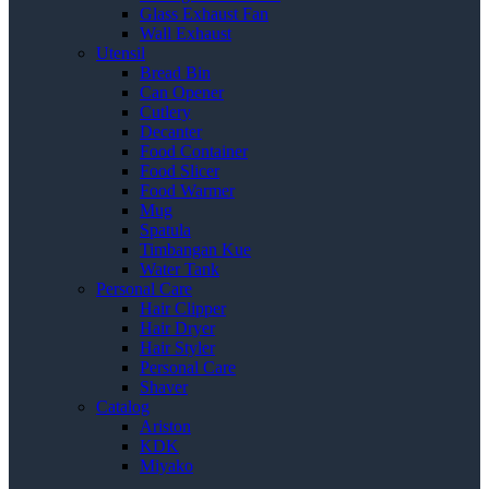
Glass Exhaust Fan
Wall Exhaust
Utensil
Bread Bin
Can Opener
Cutlery
Decanter
Food Container
Food Slicer
Food Warmer
Mug
Spatula
Timbangan Kue
Water Tank
Personal Care
Hair Clipper
Hair Dryer
Hair Styler
Personal Care
Shaver
Catalog
Ariston
KDK
Miyako