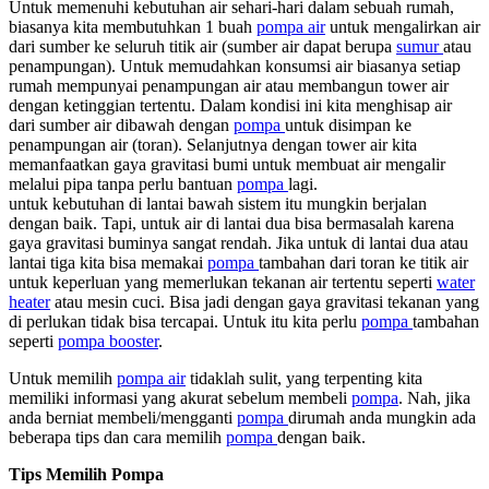
Untuk memenuhi kebutuhan air sehari-hari dalam sebuah rumah,
biasanya kita membutuhkan 1 buah
pompa air
untuk mengalirkan air
dari sumber ke seluruh titik air (sumber air dapat berupa
sumur
atau
penampungan).
Untuk memudahkan konsumsi air biasanya setiap
rumah mempunyai penampungan air atau membangun tower air
dengan ketinggian tertentu. Dalam kondisi ini kita menghisap air
dari sumber air dibawah dengan
pompa
untuk disimpan ke
penampungan air (toran). Selanjutnya dengan tower air kita
memanfaatkan gaya gravitasi bumi untuk membuat air mengalir
melalui pipa tanpa perlu bantuan
pompa
lagi.
untuk kebutuhan di lantai bawah sistem itu mungkin berjalan
dengan baik. Tapi, untuk air di lantai dua bisa bermasalah karena
gaya gravitasi buminya sangat rendah. Jika untuk di lantai dua atau
lantai tiga kita bisa memakai
pompa
tambahan dari toran ke titik air
untuk keperluan yang memerlukan tekanan air tertentu seperti
water
heater
atau mesin cuci. Bisa jadi dengan gaya gravitasi tekanan yang
di perlukan tidak bisa tercapai. Untuk itu kita perlu
pompa
tambahan
seperti
pompa booster
.
Untuk memilih
pompa air
tidaklah sulit, yang terpenting kita
memiliki informasi yang akurat sebelum membeli
pompa
. Nah, jika
anda berniat membeli/mengganti
pompa
dirumah anda mungkin ada
beberapa tips dan cara memilih
pompa
dengan baik.
Tips Memilih Pompa