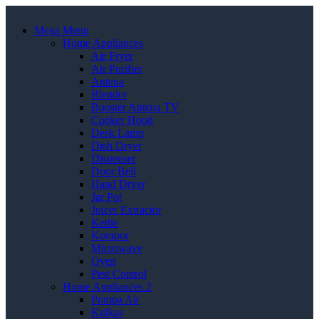
Mega Menu
Home Appliances
Air Fryer
Air Purifier
Antena
Blender
Booster Antena TV
Cooker Hood
Desk Lamp
Dish Dryer
Dispenser
Door Bell
Hand Dryer
Jar Pot
Juicer Extractor
Kettle
Kompor
Microwave
Oven
Pest Control
Home Appliances 2
Pompa Air
Kulkas