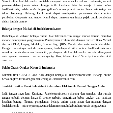
Situs Online
JualElektronik.com telah melayani pembelian ke seluruh Indonesia, seperti
pesanan dalam jumlah satuan hingga lebih.
Customer
bisa berbelanja di toko
online
JualElektronik, melalui
order
langsung di
website
maupun
via contact
lewat
WhatsApp
dan
telpon langsung
.
Hubungi kami untuk dapat mendapatkan penawaran khusus untuk
pembelian Corporate atau tender. Kami dapat menawarkan faktur pajak untuk pembelian
dalam jumlah banyak
Belanja dengan Mudah di Jualelektronik.com
Berbelanja di
website belanja online
JualElektronik.com sangat mudah karena memiliki
metode pembayaran yang beragam. Pembayaran lebih mudah dengan transfer Bank Virtual
Account BCA, Gopay, Akulaku, Shopee Pay, QRIS, Mandiri dan kartu kredit atau debit.
Dengan banyaknya metode pembayaran, berbelanja di situs
online
JualElektronik.com
semakin mudah dan aman. Selain itu, pembayaran di JualElektronik.com telah di-
support
oleh
system
keamanan dan
terpercaya
by Visa
,
Master Card Security Code
dan
JCB
J/secure
.
Selalu Gratis Ongkos Kirim di Indonesia
Nikmati fitur GRATIS ONGKIR dengan belanja di Jualelektronik.com. Belanja online
bebas ongkos kirim dengan hati tenang di Jualelektronik.com.
Jualelektronik – Pusat Solusi dari Kebutuhan Elektronik Rumah Tangga Anda
Jadi, jangan ragu lagi. Kunjungi Jualelektronik.com sekarang dan temukan alat rumah
tangga terbaik dengan harga & promo terbaik, pengiriman bebas ongkir, dan jaminan
keaslian barang. Nikmati pengalaman belanja online yang aman dan nyaman dengan
Jualelektronik – mitra terpercaya Anda dalam memenuhi kebutuhan rumah tangga Anda.