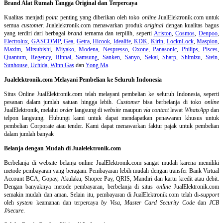
Brand Alat Rumah Tangga Original dan Terpercaya
Kualitas menjadi
point
penting yang diberikan oleh toko
online
JualElektronik.com untuk
semua
customer.
Jualelektronik.com menawarkan produk
original
dengan kualitas bagus
yang terdiri dari berbagai
brand
ternama dan terpilih, seperti
Ariston
,
Cosmos
,
Denpoo
,
Electrolux
,
GASCOMP
,
Gea
,
Getra
,
Hicook
,
Idealife
,
KDK
,
Kirin
,
LocknLock
,
Maspion
,
Maxim
,
Mitsubishi
,
Miyako
,
Modena
,
Nespresso
,
Oxone
,
Panasonic
,
Philips
,
Pisces
,
Quantum
,
Regency
,
Rinnai
,
Samsung
,
Sanken
,
Sanyo
,
Sekai
,
Sharp
,
Shimizu
,
Stein
,
Sunhouse
,
Uchida
,
Winn Gas
dan
Yong Ma
.
Jualelektronik.com Melayani Pembelian ke Seluruh Indonesia
Situs Online
JualElektronik.com telah melayani pembelian ke seluruh Indonesia, seperti
pesanan dalam jumlah satuan hingga lebih.
Customer
bisa berbelanja di toko
online
JualElektronik, melalui
order
langsung di
website
maupun
via contact
lewat
WhatsApp
dan
telpon langsung
.
Hubungi kami untuk dapat mendapatkan penawaran khusus untuk
pembelian Corporate atau tender. Kami dapat menawarkan faktur pajak untuk pembelian
dalam jumlah banyak
Belanja dengan Mudah di Jualelektronik.com
Berbelanja di
website belanja online
JualElektronik.com sangat mudah karena memiliki
metode pembayaran yang beragam. Pembayaran lebih mudah dengan transfer Bank Virtual
Account BCA, Gopay, Akulaku, Shopee Pay, QRIS, Mandiri dan kartu kredit atau debit.
Dengan banyaknya metode pembayaran, berbelanja di situs
online
JualElektronik.com
semakin mudah dan aman. Selain itu, pembayaran di JualElektronik.com telah di-
support
oleh
system
keamanan dan
terpercaya
by Visa
,
Master Card Security Code
dan
JCB
J/secure
.