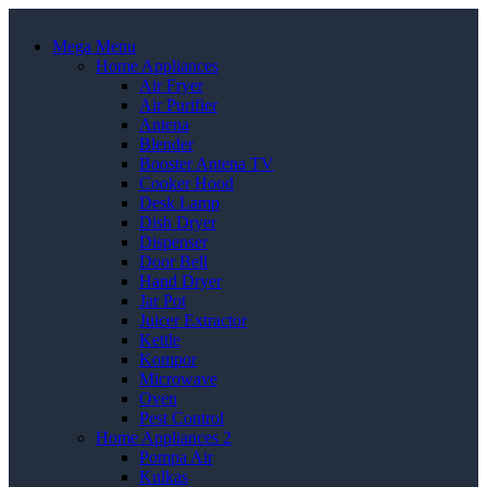
Mega Menu
Home Appliances
Air Fryer
Air Purifier
Antena
Blender
Booster Antena TV
Cooker Hood
Desk Lamp
Dish Dryer
Dispenser
Door Bell
Hand Dryer
Jar Pot
Juicer Extractor
Kettle
Kompor
Microwave
Oven
Pest Control
Home Appliances 2
Pompa Air
Kulkas