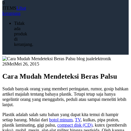
0
ITEMS
Lihat
keranjang
Tidak
ada
produk
di
keranjang.
26
Mei
Mei 26, 2015
Cara Mudah Mendeteksi Beras Palsu
Sudah banyak orang yang memberi peringatan, rumor, gosip bahkan
artikel majalah tentang bahaya plastik. Tetapi tetap saja hanya
segelintir orang yang menggubris, peduli atau sampai meneliti lebih
lanjut.
Plastik adalah salah satu bahan yang dapat kita temui di hampir
setiap barang. Mulai dari
botol minum
,
TV
, kulkas, pipa pralon,
plastik laminating, gigi palsu,
compact disk (CD)
, kutex (pembersih
kuku), mobil, mesin, alat-alat militer hingga pestisida. Oleh karena