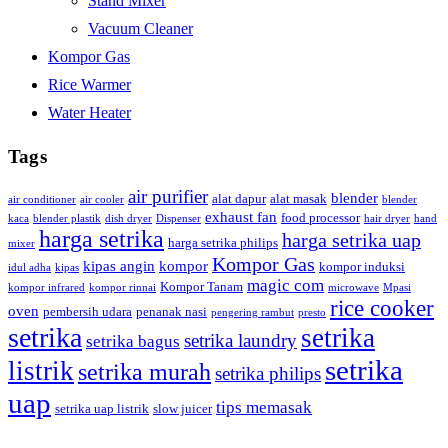
Stand Mixer
Vacuum Cleaner
Kompor Gas
Rice Warmer
Water Heater
Tags
air purifier
blender
alat dapur
alat masak
air conditioner
air cooler
blender
exhaust fan
food processor
kaca
blender plastik
dish dryer
Dispenser
hair dryer
hand
harga setrika
harga setrika uap
harga setrika philips
mixer
Kompor Gas
kipas angin
kompor
kompor induksi
idul adha
kipas
magic com
Kompor Tanam
kompor infrared
kompor rinnai
microwave
Mpasi
rice cooker
oven
pembersih udara
penanak nasi
pengering rambut
presto
setrika
setrika
setrika laundry
setrika bagus
setrika
listrik
setrika murah
setrika philips
uap
tips memasak
setrika uap listrik
slow juicer