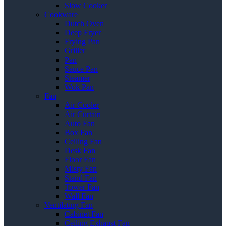
Slow Cooker
Cookware
Dutch Oven
Deep Fryer
Frying Pan
Griller
Pan
Sauce Pan
Steamer
Wok Pan
Fan
Air Cooler
Air Curtain
Auto Fan
Box Fan
Ceiling Fan
Desk Fan
Floor Fan
Misty Fan
Stand Fan
Tower Fan
Wall Fan
Ventilating Fan
Cabinet Fan
Ceiling Exhaust Fan