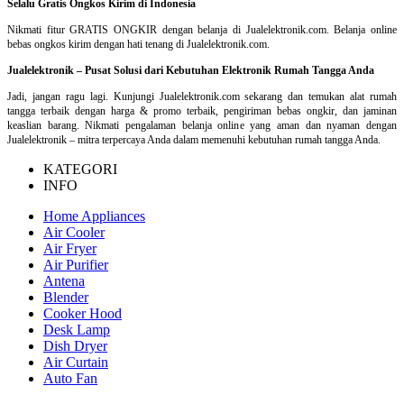
Selalu Gratis Ongkos Kirim di Indonesia
Nikmati fitur GRATIS ONGKIR dengan belanja di Jualelektronik.com. Belanja online
bebas ongkos kirim dengan hati tenang di Jualelektronik.com.
Jualelektronik – Pusat Solusi dari Kebutuhan Elektronik Rumah Tangga Anda
Jadi, jangan ragu lagi. Kunjungi Jualelektronik.com sekarang dan temukan alat rumah
tangga terbaik dengan harga & promo terbaik, pengiriman bebas ongkir, dan jaminan
keaslian barang. Nikmati pengalaman belanja online yang aman dan nyaman dengan
Jualelektronik – mitra terpercaya Anda dalam memenuhi kebutuhan rumah tangga Anda.
KATEGORI
INFO
Home Appliances
Air Cooler
Air Fryer
Air Purifier
Antena
Blender
Cooker Hood
Desk Lamp
Dish Dryer
Air Curtain
Auto Fan