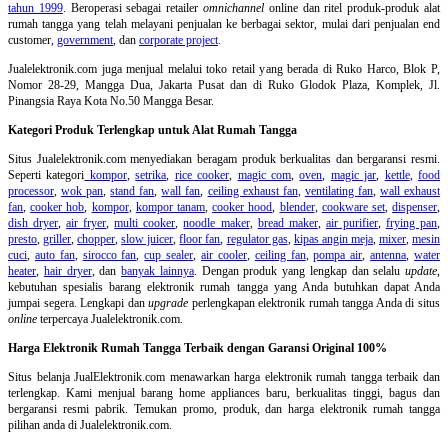
tahun 1999
. Beroperasi sebagai retailer
omnichannel
online dan ritel produk-produk alat
rumah tangga yang telah melayani penjualan ke berbagai sektor, mulai dari penjualan end
customer,
government
, dan
corporate project
.
Jualelektronik.com juga menjual melalui toko retail yang berada di Ruko Harco, Blok P,
Nomor 28-29, Mangga Dua, Jakarta Pusat dan di Ruko Glodok Plaza, Komplek, Jl.
Pinangsia Raya Kota No.50 Mangga Besar.
Kategori Produk Terlengkap untuk Alat Rumah Tangga
Situs Jualelektronik.com menyediakan beragam produk berkualitas dan bergaransi resmi.
Seperti kategori
kompor
,
setrika
,
rice cooker
,
magic com
,
oven
,
magic jar
,
kettle
,
food
processor
,
wok pan
,
stand fan
,
wall fan
,
ceiling exhaust fan
,
ventilating fan
,
wall exhaust
fan
,
cooker hob
,
kompor
,
kompor tanam
,
cooker hood
,
blender
,
cookware set
,
dispenser
,
dish dryer
,
air fryer
,
multi cooker
,
noodle maker
,
bread maker
,
air purifier
,
frying pan
,
presto
,
griller
,
chopper
,
slow juicer
,
floor fan
,
regulator gas
,
kipas angin meja
,
mixer
,
mesin
cuci
,
auto fan
,
sirocco fan
,
cup sealer
,
air cooler
,
ceiling fan
,
pompa air
,
antenna
,
water
heater
,
hair dryer
, dan
banyak lainnya
. Dengan produk yang lengkap dan selalu
update
,
kebutuhan spesialis barang elektronik rumah tangga yang Anda butuhkan dapat Anda
jumpai segera. Lengkapi dan
upgrade
perlengkapan elektronik rumah tangga Anda di situs
online
terpercaya Jualelektronik.com.
Harga Elektronik Rumah Tangga Terbaik dengan Garansi Original 100%
Situs belanja
JualElektronik.com menawarkan harga elektronik rumah tangga terbaik dan
terlengkap. Kami menjual barang home appliances baru, berkualitas tinggi, bagus dan
bergaransi resmi pabrik. Temukan promo, produk, dan harga elektronik rumah tangga
pilihan anda di Jualelektronik.com.