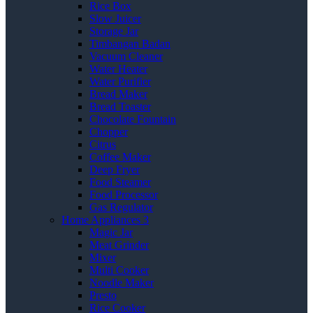
Rice Box
Slow Juicer
Storage Jar
Timbangan Badan
Vacuum Cleaner
Water Heater
Water Purifier
Bread Maker
Bread Toaster
Chocolate Fountain
Chopper
Citrus
Coffee Maker
Deep Fryer
Food Steamer
Food Processor
Gas Regulator
Home Appliances 3
Magic Jar
Meat Grinder
Mixer
Multi Cooker
Noodle Maker
Presto
Rice Cooker