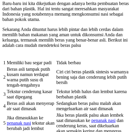
Baru-baru ini kita dikejutkan dengan adanya berita pembuatan beras
dari bahan plastik. Hal ini tentu sangat meresahkan masyarakat
Indonesia yang notabennya memang mengkonsumsi nasi sebagai
bahan pokok utama.
Sekarang Anda dituntut harus lebih pintar dan lebih cerdas dalam
memilih bahan makanan yang aman untuk dikonsumsi Anda dan
keluarga, termasuk memilih beras yang benar-benar asli. Berikut ini
adalah cara mudah mendeteksi beras palsu
BERAS ASLI
BERAS PLASTIK
1
Memiliki bau segar padi
Tidak berbau
Beras asli tampak putih
Ciri ciri beras plastik sintesis warnanya
kusam namun terdapat
2
bening saja dan cenderung lebih putih
warna putih susu di
bersih
tengah-tengahnya
Tekstur cenderung kasar
Tekstur lebih halus dan lembut karena
3
saat dipegang
berbahan plastik
Beras asli akan menyerap
Sedangkan beras palsu malah akan
4
air saat dimasak
mengeluarkan air saat dimasak
Jika beras plastik palsu akan lembek
Jika dimasukkan ke
saat dimasukan ke
penanak nasi
dan
5
penanak nasi
tekstur akan
cenderung keras, saat dikeluarkan
berubah jadi lembut
akan semakin kering dan mengeras