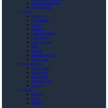
Glass Exhaust Fan
Wall Exhaust
Utensil
Bread Bin
Can Opener
Cutlery
Decanter
Food Container
Food Slicer
Food Warmer
Mug
Spatula
Timbangan Kue
Water Tank
Personal Care
Hair Clipper
Hair Dryer
Hair Styler
Personal Care
Shaver
Catalog
Ariston
KDK
Miyako