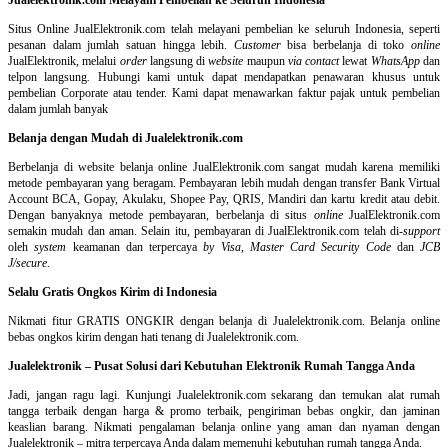
Situs Online
JualElektronik.com telah melayani pembelian ke seluruh Indonesia, seperti
pesanan dalam jumlah satuan hingga lebih.
Customer
bisa berbelanja di toko
online
JualElektronik, melalui
order
langsung di
website
maupun
via contact
lewat
WhatsApp
dan
telpon langsung
.
Hubungi kami untuk dapat mendapatkan penawaran khusus untuk
pembelian Corporate atau tender. Kami dapat menawarkan faktur pajak untuk pembelian
dalam jumlah banyak
Belanja dengan Mudah di Jualelektronik.com
Berbelanja di
website belanja online
JualElektronik.com sangat mudah karena memiliki
metode pembayaran yang beragam. Pembayaran lebih mudah dengan transfer Bank Virtual
Account BCA, Gopay, Akulaku, Shopee Pay, QRIS, Mandiri dan kartu kredit atau debit.
Dengan banyaknya metode pembayaran, berbelanja di situs
online
JualElektronik.com
semakin mudah dan aman. Selain itu, pembayaran di JualElektronik.com telah di-
support
oleh
system
keamanan dan
terpercaya
by Visa
,
Master Card Security Code
dan
JCB
J/secure
.
Selalu Gratis Ongkos Kirim di Indonesia
Nikmati fitur GRATIS ONGKIR dengan belanja di Jualelektronik.com. Belanja online
bebas ongkos kirim dengan hati tenang di Jualelektronik.com.
Jualelektronik – Pusat Solusi dari Kebutuhan Elektronik Rumah Tangga Anda
Jadi, jangan ragu lagi. Kunjungi Jualelektronik.com sekarang dan temukan alat rumah
tangga terbaik dengan harga & promo terbaik, pengiriman bebas ongkir, dan jaminan
keaslian barang. Nikmati pengalaman belanja online yang aman dan nyaman dengan
Jualelektronik – mitra terpercaya Anda dalam memenuhi kebutuhan rumah tangga Anda.