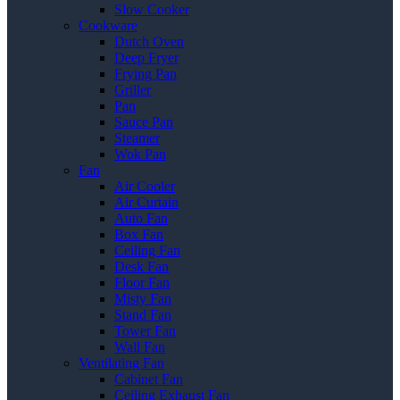
Slow Cooker
Cookware
Dutch Oven
Deep Fryer
Frying Pan
Griller
Pan
Sauce Pan
Steamer
Wok Pan
Fan
Air Cooler
Air Curtain
Auto Fan
Box Fan
Ceiling Fan
Desk Fan
Floor Fan
Misty Fan
Stand Fan
Tower Fan
Wall Fan
Ventilating Fan
Cabinet Fan
Ceiling Exhaust Fan