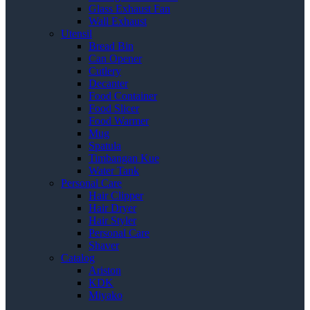
Glass Exhaust Fan
Wall Exhaust
Utensil
Bread Bin
Can Opener
Cutlery
Decanter
Food Container
Food Slicer
Food Warmer
Mug
Spatula
Timbangan Kue
Water Tank
Personal Care
Hair Clipper
Hair Dryer
Hair Styler
Personal Care
Shaver
Catalog
Ariston
KDK
Miyako