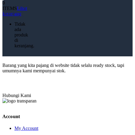
0
ITEMS
Lihat
keranjang
Tidak
ada
produk
di
keranjang.
Barang yang kita pajang di website tidak selalu ready stock, tapi
umumnya kami mempunyai stok.
Hubungi Kami
Account
My Account