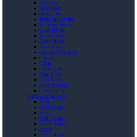
Rice Box
Slow Juicer
Storage Jar
Timbangan Badan
Vacuum Cleaner
Water Heater
Water Purifier
Bread Maker
Bread Toaster
Chocolate Fountain
Chopper
Citrus
Coffee Maker
Deep Fryer
Food Steamer
Food Processor
Gas Regulator
Home Appliances 3
Magic Jar
Meat Grinder
Mixer
Multi Cooker
Noodle Maker
Presto
Rice Cooker