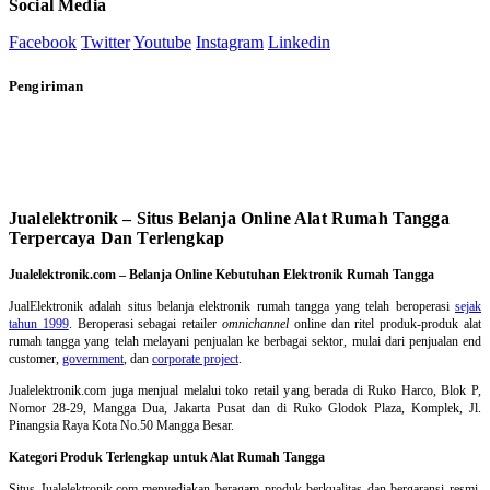
Social Media
Facebook
Twitter
Youtube
Instagram
Linkedin
Pengiriman
Jualelektronik – Situs Belanja Online Alat Rumah Tangga
Terpercaya Dan Terlengkap
Jualelektronik.com – Belanja Online Kebutuhan Elektronik Rumah Tangga
JualElektronik adalah
situs belanja elektronik rumah tangga
yang telah beroperasi
sejak
tahun 1999
. Beroperasi sebagai retailer
omnichannel
online dan ritel produk-produk alat
rumah tangga yang telah melayani penjualan ke berbagai sektor, mulai dari penjualan end
customer,
government
, dan
corporate project
.
Jualelektronik.com juga menjual melalui toko retail yang berada di Ruko Harco, Blok P,
Nomor 28-29, Mangga Dua, Jakarta Pusat dan di Ruko Glodok Plaza, Komplek, Jl.
Pinangsia Raya Kota No.50 Mangga Besar.
Kategori Produk Terlengkap untuk Alat Rumah Tangga
Situs Jualelektronik.com menyediakan beragam produk berkualitas dan bergaransi resmi.