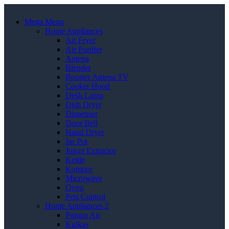
Mega Menu
Home Appliances
Air Fryer
Air Purifier
Antena
Blender
Booster Antena TV
Cooker Hood
Desk Lamp
Dish Dryer
Dispenser
Door Bell
Hand Dryer
Jar Pot
Juicer Extractor
Kettle
Kompor
Microwave
Oven
Pest Control
Home Appliances 2
Pompa Air
Kulkas