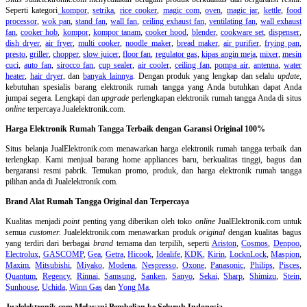
Seperti kategori
kompor
,
setrika
,
rice cooker
,
magic com
,
oven
,
magic jar
,
kettle
,
food
processor
,
wok pan
,
stand fan
,
wall fan
,
ceiling exhaust fan
,
ventilating fan
,
wall exhaust
fan
,
cooker hob
,
kompor
,
kompor tanam
,
cooker hood
,
blender
,
cookware set
,
dispenser
,
dish dryer
,
air fryer
,
multi cooker
,
noodle maker
,
bread maker
,
air purifier
,
frying pan
,
presto
,
griller
,
chopper
,
slow juicer
,
floor fan
,
regulator gas
,
kipas angin meja
,
mixer
,
mesin
cuci
,
auto fan
,
sirocco fan
,
cup sealer
,
air cooler
,
ceiling fan
,
pompa air
,
antenna
,
water
heater
,
hair dryer
, dan
banyak lainnya
. Dengan produk yang lengkap dan selalu
update
,
kebutuhan spesialis barang elektronik rumah tangga yang Anda butuhkan dapat Anda
jumpai segera. Lengkapi dan
upgrade
perlengkapan elektronik rumah tangga Anda di situs
online
terpercaya Jualelektronik.com.
Harga Elektronik Rumah Tangga Terbaik dengan Garansi Original 100%
Situs belanja
JualElektronik.com menawarkan harga elektronik rumah tangga terbaik dan
terlengkap. Kami menjual barang home appliances baru, berkualitas tinggi, bagus dan
bergaransi resmi pabrik. Temukan promo, produk, dan harga elektronik rumah tangga
pilihan anda di Jualelektronik.com.
Brand Alat Rumah Tangga Original dan Terpercaya
Kualitas menjadi
point
penting yang diberikan oleh toko
online
JualElektronik.com untuk
semua
customer.
Jualelektronik.com menawarkan produk
original
dengan kualitas bagus
yang terdiri dari berbagai
brand
ternama dan terpilih, seperti
Ariston
,
Cosmos
,
Denpoo
,
Electrolux
,
GASCOMP
,
Gea
,
Getra
,
Hicook
,
Idealife
,
KDK
,
Kirin
,
LocknLock
,
Maspion
,
Maxim
,
Mitsubishi
,
Miyako
,
Modena
,
Nespresso
,
Oxone
,
Panasonic
,
Philips
,
Pisces
,
Quantum
,
Regency
,
Rinnai
,
Samsung
,
Sanken
,
Sanyo
,
Sekai
,
Sharp
,
Shimizu
,
Stein
,
Sunhouse
,
Uchida
,
Winn Gas
dan
Yong Ma
.
Jualelektronik.com Melayani Pembelian ke Seluruh Indonesia