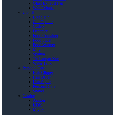
Glass Exhaust Fan
Wall Exhaust
Utensil
Bread Bin
Can Opener
Cutlery
Decanter
Food Container
Food Slicer
Food Warmer
Mug
Spatula
Timbangan Kue
Water Tank
Personal Care
Hair Clipper
Hair Dryer
Hair Styler
Personal Care
Shaver
Catalog
Ariston
KDK
Miyako