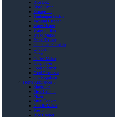
Rice Box
Slow Juicer
Storage Jar
Timbangan Badan
Vacuum Cleaner
Water Heater
Water Purifier
Bread Maker
Bread Toaster
Chocolate Fountain
Chopper
Citrus
Coffee Maker
Deep Fryer
Food Steamer
Food Processor
Gas Regulator
Home Appliances 3
Magic Jar
Meat Grinder
Mixer
Multi Cooker
Noodle Maker
Presto
Rice Cooker