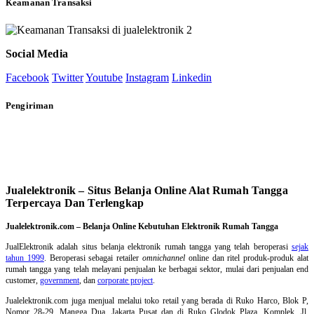
Keamanan Transaksi
Social Media
Facebook
Twitter
Youtube
Instagram
Linkedin
Pengiriman
Jualelektronik – Situs Belanja Online Alat Rumah Tangga
Terpercaya Dan Terlengkap
Jualelektronik.com – Belanja Online Kebutuhan Elektronik Rumah Tangga
JualElektronik adalah
situs belanja elektronik rumah tangga
yang telah beroperasi
sejak
tahun 1999
. Beroperasi sebagai retailer
omnichannel
online dan ritel produk-produk alat
rumah tangga yang telah melayani penjualan ke berbagai sektor, mulai dari penjualan end
customer,
government
, dan
corporate project
.
Jualelektronik.com juga menjual melalui toko retail yang berada di Ruko Harco, Blok P,
Nomor 28-29, Mangga Dua, Jakarta Pusat dan di Ruko Glodok Plaza, Komplek, Jl.