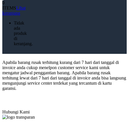
0
ITEMS
Lihat
keranjang
Tidak
ada
produk
di
keranjang.
Apabila barang rusak terhitung kurang dari 7 hari dari tanggal di
invoice anda cukup menelpon customer service kami untuk
mengatur jadwal penggantian barang. Apabila barang rusak
terhitung lewat dari 7 hari dari tanggal di invoice anda bisa langsung
mengunjungi service center terdekat yang tercantum di kartu
garansi.
Hubungi Kami