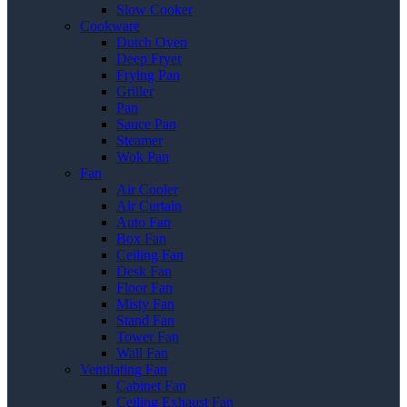
Slow Cooker
Cookware
Dutch Oven
Deep Fryer
Frying Pan
Griller
Pan
Sauce Pan
Steamer
Wok Pan
Fan
Air Cooler
Air Curtain
Auto Fan
Box Fan
Ceiling Fan
Desk Fan
Floor Fan
Misty Fan
Stand Fan
Tower Fan
Wall Fan
Ventilating Fan
Cabinet Fan
Ceiling Exhaust Fan