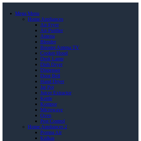
Mega Menu
Home Appliances
Air Fryer
Air Purifier
Antena
Blender
Booster Antena TV
Cooker Hood
Desk Lamp
Dish Dryer
Dispenser
Door Bell
Hand Dryer
Jar Pot
Juicer Extractor
Kettle
Kompor
Microwave
Oven
Pest Control
Home Appliances 2
Pompa Air
Kulkas