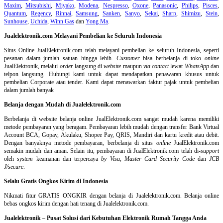
Maxim
,
Mitsubishi
,
Miyako
,
Modena
,
Nespresso
,
Oxone
,
Panasonic
,
Philips
,
Pisces
,
Quantum
,
Regency
,
Rinnai
,
Samsung
,
Sanken
,
Sanyo
,
Sekai
,
Sharp
,
Shimizu
,
Stein
,
Sunhouse
,
Uchida
,
Winn Gas
dan
Yong Ma
.
Jualelektronik.com Melayani Pembelian ke Seluruh Indonesia
Situs Online
JualElektronik.com telah melayani pembelian ke seluruh Indonesia, seperti
pesanan dalam jumlah satuan hingga lebih.
Customer
bisa berbelanja di toko
online
JualElektronik, melalui
order
langsung di
website
maupun
via contact
lewat
WhatsApp
dan
telpon langsung
.
Hubungi kami untuk dapat mendapatkan penawaran khusus untuk
pembelian Corporate atau tender. Kami dapat menawarkan faktur pajak untuk pembelian
dalam jumlah banyak
Belanja dengan Mudah di Jualelektronik.com
Berbelanja di
website belanja online
JualElektronik.com sangat mudah karena memiliki
metode pembayaran yang beragam. Pembayaran lebih mudah dengan transfer Bank Virtual
Account BCA, Gopay, Akulaku, Shopee Pay, QRIS, Mandiri dan kartu kredit atau debit.
Dengan banyaknya metode pembayaran, berbelanja di situs
online
JualElektronik.com
semakin mudah dan aman. Selain itu, pembayaran di JualElektronik.com telah di-
support
oleh
system
keamanan dan
terpercaya
by Visa
,
Master Card Security Code
dan
JCB
J/secure
.
Selalu Gratis Ongkos Kirim di Indonesia
Nikmati fitur GRATIS ONGKIR dengan belanja di Jualelektronik.com. Belanja online
bebas ongkos kirim dengan hati tenang di Jualelektronik.com.
Jualelektronik – Pusat Solusi dari Kebutuhan Elektronik Rumah Tangga Anda