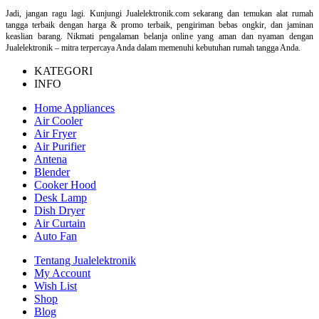
Jadi, jangan ragu lagi. Kunjungi Jualelektronik.com sekarang dan temukan alat rumah
tangga terbaik dengan harga & promo terbaik, pengiriman bebas ongkir, dan jaminan
keaslian barang. Nikmati pengalaman belanja online yang aman dan nyaman dengan
Jualelektronik – mitra terpercaya Anda dalam memenuhi kebutuhan rumah tangga Anda.
KATEGORI
INFO
Home Appliances
Air Cooler
Air Fryer
Air Purifier
Antena
Blender
Cooker Hood
Desk Lamp
Dish Dryer
Air Curtain
Auto Fan
Tentang Jualelektronik
My Account
Wish List
Shop
Blog