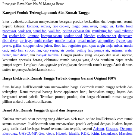
Pinangsia Raya Kota No.50 Mangga Besar.
Kategori Produk Terlengkap untuk Alat Rumah Tangga
Situs Jualelektronik.com menyediakan beragam produk berkualitas dan bergaransi resmi.
Seperti kategori
kompor
,
setrika
,
rice cooker
,
magic com
,
oven
,
magic jar
,
kettle
,
food
processor
,
wok pan
,
stand fan
,
wall fan
,
ceiling exhaust fan
,
ventilating fan
,
wall exhaust
fan
,
cooker hob
,
kompor
,
kompor tanam
,
cooker hood
,
blender
,
cookware set
,
dispenser
,
dish dryer
,
air fryer
,
multi cooker
,
noodle maker
,
bread maker
,
air purifier
,
frying pan
,
presto
,
griller
,
chopper
,
slow juicer
,
floor fan
,
regulator gas
,
kipas angin meja
,
mixer
,
mesin
cuci
,
auto fan
,
sirocco fan
,
cup sealer
,
air cooler
,
ceiling fan
,
pompa air
,
antenna
,
water
heater
,
hair dryer
, dan
banyak lainnya
. Dengan produk yang lengkap dan selalu
update
,
kebutuhan spesialis barang elektronik rumah tangga yang Anda butuhkan dapat Anda
jumpai segera. Lengkapi dan
upgrade
perlengkapan elektronik rumah tangga Anda di situs
online
terpercaya Jualelektronik.com.
Harga Elektronik Rumah Tangga Terbaik dengan Garansi Original 100%
Situs belanja
JualElektronik.com menawarkan harga elektronik rumah tangga terbaik dan
terlengkap. Kami menjual barang home appliances baru, berkualitas tinggi, bagus dan
bergaransi resmi pabrik. Temukan promo, produk, dan harga elektronik rumah tangga
pilihan anda di Jualelektronik.com.
Brand Alat Rumah Tangga Original dan Terpercaya
Kualitas menjadi
point
penting yang diberikan oleh toko
online
JualElektronik.com untuk
semua
customer.
Jualelektronik.com menawarkan produk
original
dengan kualitas bagus
yang terdiri dari berbagai
brand
ternama dan terpilih, seperti
Ariston
,
Cosmos
,
Denpoo
,
Electrolux
,
GASCOMP
,
Gea
,
Getra
,
Hicook
,
Idealife
,
KDK
,
Kirin
,
LocknLock
,
Maspion
,