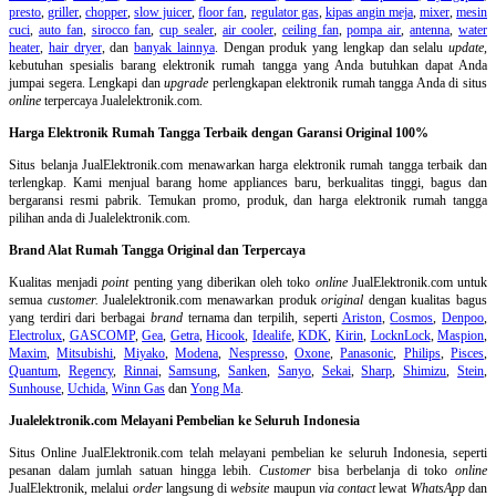
presto
,
griller
,
chopper
,
slow juicer
,
floor fan
,
regulator gas
,
kipas angin meja
,
mixer
,
mesin
cuci
,
auto fan
,
sirocco fan
,
cup sealer
,
air cooler
,
ceiling fan
,
pompa air
,
antenna
,
water
heater
,
hair dryer
, dan
banyak lainnya
. Dengan produk yang lengkap dan selalu
update
,
kebutuhan spesialis barang elektronik rumah tangga yang Anda butuhkan dapat Anda
jumpai segera. Lengkapi dan
upgrade
perlengkapan elektronik rumah tangga Anda di situs
online
terpercaya Jualelektronik.com.
Harga Elektronik Rumah Tangga Terbaik dengan Garansi Original 100%
Situs belanja
JualElektronik.com menawarkan harga elektronik rumah tangga terbaik dan
terlengkap. Kami menjual barang home appliances baru, berkualitas tinggi, bagus dan
bergaransi resmi pabrik. Temukan promo, produk, dan harga elektronik rumah tangga
pilihan anda di Jualelektronik.com.
Brand Alat Rumah Tangga Original dan Terpercaya
Kualitas menjadi
point
penting yang diberikan oleh toko
online
JualElektronik.com untuk
semua
customer.
Jualelektronik.com menawarkan produk
original
dengan kualitas bagus
yang terdiri dari berbagai
brand
ternama dan terpilih, seperti
Ariston
,
Cosmos
,
Denpoo
,
Electrolux
,
GASCOMP
,
Gea
,
Getra
,
Hicook
,
Idealife
,
KDK
,
Kirin
,
LocknLock
,
Maspion
,
Maxim
,
Mitsubishi
,
Miyako
,
Modena
,
Nespresso
,
Oxone
,
Panasonic
,
Philips
,
Pisces
,
Quantum
,
Regency
,
Rinnai
,
Samsung
,
Sanken
,
Sanyo
,
Sekai
,
Sharp
,
Shimizu
,
Stein
,
Sunhouse
,
Uchida
,
Winn Gas
dan
Yong Ma
.
Jualelektronik.com Melayani Pembelian ke Seluruh Indonesia
Situs Online
JualElektronik.com telah melayani pembelian ke seluruh Indonesia, seperti
pesanan dalam jumlah satuan hingga lebih.
Customer
bisa berbelanja di toko
online
JualElektronik, melalui
order
langsung di
website
maupun
via contact
lewat
WhatsApp
dan