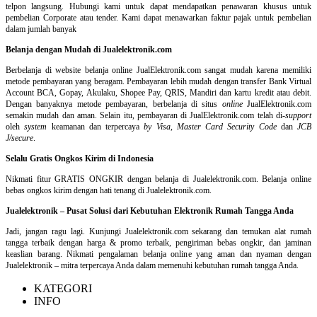
telpon langsung
.
Hubungi kami untuk dapat mendapatkan penawaran khusus untuk
pembelian Corporate atau tender. Kami dapat menawarkan faktur pajak untuk pembelian
dalam jumlah banyak
Belanja dengan Mudah di Jualelektronik.com
Berbelanja di
website belanja online
JualElektronik.com sangat mudah karena memiliki
metode pembayaran yang beragam. Pembayaran lebih mudah dengan transfer Bank Virtual
Account BCA, Gopay, Akulaku, Shopee Pay, QRIS, Mandiri dan kartu kredit atau debit.
Dengan banyaknya metode pembayaran, berbelanja di situs
online
JualElektronik.com
semakin mudah dan aman. Selain itu, pembayaran di JualElektronik.com telah di-
support
oleh
system
keamanan dan
terpercaya
by Visa
,
Master Card Security Code
dan
JCB
J/secure
.
Selalu Gratis Ongkos Kirim di Indonesia
Nikmati fitur GRATIS ONGKIR dengan belanja di Jualelektronik.com. Belanja online
bebas ongkos kirim dengan hati tenang di Jualelektronik.com.
Jualelektronik – Pusat Solusi dari Kebutuhan Elektronik Rumah Tangga Anda
Jadi, jangan ragu lagi. Kunjungi Jualelektronik.com sekarang dan temukan alat rumah
tangga terbaik dengan harga & promo terbaik, pengiriman bebas ongkir, dan jaminan
keaslian barang. Nikmati pengalaman belanja online yang aman dan nyaman dengan
Jualelektronik – mitra terpercaya Anda dalam memenuhi kebutuhan rumah tangga Anda.
KATEGORI
INFO