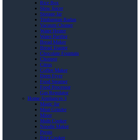
Rice Box
Slow Juicer
Storage Jar
Timbangan Badan
Vacuum Cleaner
Water Heater
Water Purifier
Bread Maker
Bread Toaster
Chocolate Fountain
Chopper
Citrus
Coffee Maker
Deep Fryer
Food Steamer
Food Processor
Gas Regulator
Home Appliances 3
Magic Jar
Meat Grinder
Mixer
Multi Cooker
Noodle Maker
Presto
Rice Cooker