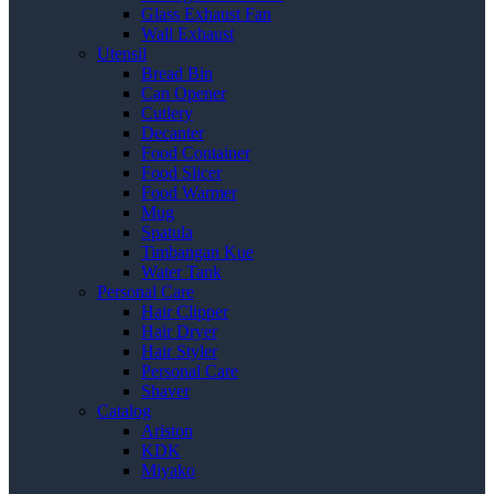
Glass Exhaust Fan
Wall Exhaust
Utensil
Bread Bin
Can Opener
Cutlery
Decanter
Food Container
Food Slicer
Food Warmer
Mug
Spatula
Timbangan Kue
Water Tank
Personal Care
Hair Clipper
Hair Dryer
Hair Styler
Personal Care
Shaver
Catalog
Ariston
KDK
Miyako