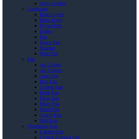
Slow Cooker
Cookware
Dutch Oven
Deep Fryer
Frying Pan
Griller
Pan
Sauce Pan
Steamer
Wok Pan
Fan
Air Cooler
Air Curtain
Auto Fan
Box Fan
Ceiling Fan
Desk Fan
Floor Fan
Misty Fan
Stand Fan
Tower Fan
Wall Fan
Ventilating Fan
Cabinet Fan
Ceiling Exhaust Fan