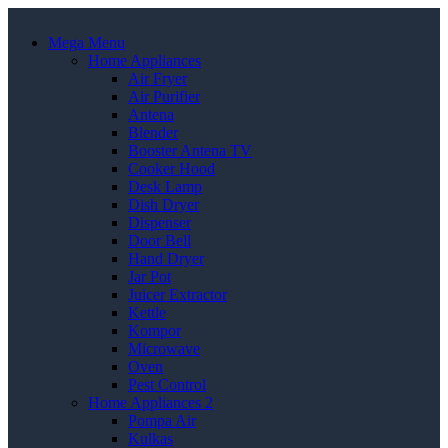
Mega Menu
Home Appliances
Air Fryer
Air Purifier
Antena
Blender
Booster Antena TV
Cooker Hood
Desk Lamp
Dish Dryer
Dispenser
Door Bell
Hand Dryer
Jar Pot
Juicer Extractor
Kettle
Kompor
Microwave
Oven
Pest Control
Home Appliances 2
Pompa Air
Kulkas