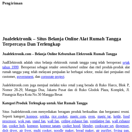
Pengiriman
Jualelektronik – Situs Belanja Online Alat Rumah Tangga
Terpercaya Dan Terlengkap
Jualelektronik.com – Belanja Online Kebutuhan Elektronik Rumah Tangga
JualElektronik adalah
situs belanja elektronik rumah tangga
yang telah beroperasi
sejak
tahun 1999
. Beroperasi sebagai retailer
omnichannel
online dan ritel produk-produk alat
rumah tangga yang telah melayani penjualan ke berbagai sektor, mulai dari penjualan end
customer,
government
, dan
corporate project
.
Jualelektronik.com juga menjual melalui toko retail yang berada di Ruko Harco, Blok P,
Nomor 28-29, Mangga Dua, Jakarta Pusat dan di Ruko Glodok Plaza, Komplek, Jl.
Pinangsia Raya Kota No.50 Mangga Besar.
Kategori Produk Terlengkap untuk Alat Rumah Tangga
Situs Jualelektronik.com menyediakan beragam produk berkualitas dan bergaransi resmi.
Seperti kategori
kompor
,
setrika
,
rice cooker
,
magic com
,
oven
,
magic jar
,
kettle
,
food
processor
,
wok pan
,
stand fan
,
wall fan
,
ceiling exhaust fan
,
ventilating fan
,
wall exhaust
fan
,
cooker hob
,
kompor
,
kompor tanam
,
cooker hood
,
blender
,
cookware set
,
dispenser
,
dish dryer
,
air fryer
,
multi cooker
,
noodle maker
,
bread maker
,
air purifier
,
frying pan
,