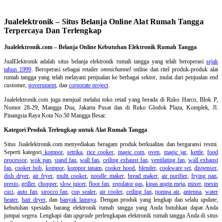
Jualelektronik – Situs Belanja Online Alat Rumah Tangga
Terpercaya Dan Terlengkap
Jualelektronik.com – Belanja Online Kebutuhan Elektronik Rumah Tangga
JualElektronik adalah
situs belanja elektronik rumah tangga
yang telah beroperasi
sejak
tahun 1999
. Beroperasi sebagai retailer
omnichannel
online dan ritel produk-produk alat
rumah tangga yang telah melayani penjualan ke berbagai sektor, mulai dari penjualan end
customer,
government
, dan
corporate project
.
Jualelektronik.com juga menjual melalui toko retail yang berada di Ruko Harco, Blok P,
Nomor 28-29, Mangga Dua, Jakarta Pusat dan di Ruko Glodok Plaza, Komplek, Jl.
Pinangsia Raya Kota No.50 Mangga Besar.
Kategori Produk Terlengkap untuk Alat Rumah Tangga
Situs Jualelektronik.com menyediakan beragam produk berkualitas dan bergaransi resmi.
Seperti kategori
kompor
,
setrika
,
rice cooker
,
magic com
,
oven
,
magic jar
,
kettle
,
food
processor
,
wok pan
,
stand fan
,
wall fan
,
ceiling exhaust fan
,
ventilating fan
,
wall exhaust
fan
,
cooker hob
,
kompor
,
kompor tanam
,
cooker hood
,
blender
,
cookware set
,
dispenser
,
dish dryer
,
air fryer
,
multi cooker
,
noodle maker
,
bread maker
,
air purifier
,
frying pan
,
presto
,
griller
,
chopper
,
slow juicer
,
floor fan
,
regulator gas
,
kipas angin meja
,
mixer
,
mesin
cuci
,
auto fan
,
sirocco fan
,
cup sealer
,
air cooler
,
ceiling fan
,
pompa air
,
antenna
,
water
heater
,
hair dryer
, dan
banyak lainnya
. Dengan produk yang lengkap dan selalu
update
,
kebutuhan spesialis barang elektronik rumah tangga yang Anda butuhkan dapat Anda
jumpai segera. Lengkapi dan
upgrade
perlengkapan elektronik rumah tangga Anda di situs