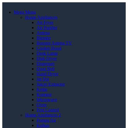
Mega Menu
Home Appliances
Air Fryer
Air Purifier
Antena
Blender
Booster Antena TV
Cooker Hood
Desk Lamp
Dish Dryer
Dispenser
Door Bell
Hand Dryer
Jar Pot
Juicer Extractor
Kettle
Kompor
Microwave
Oven
Pest Control
Home Appliances 2
Pompa Air
Kulkas