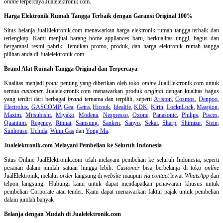
online
terpercaya Jualelektronik.com.
Harga Elektronik Rumah Tangga Terbaik dengan Garansi Original 100%
Situs belanja
JualElektronik.com menawarkan harga elektronik rumah tangga terbaik dan
terlengkap. Kami menjual barang home appliances baru, berkualitas tinggi, bagus dan
bergaransi resmi pabrik. Temukan promo, produk, dan harga elektronik rumah tangga
pilihan anda di Jualelektronik.com.
Brand Alat Rumah Tangga Original dan Terpercaya
Kualitas menjadi
point
penting yang diberikan oleh toko
online
JualElektronik.com untuk
semua
customer.
Jualelektronik.com menawarkan produk
original
dengan kualitas bagus
yang terdiri dari berbagai
brand
ternama dan terpilih, seperti
Ariston
,
Cosmos
,
Denpoo
,
Electrolux
,
GASCOMP
,
Gea
,
Getra
,
Hicook
,
Idealife
,
KDK
,
Kirin
,
LocknLock
,
Maspion
,
Maxim
,
Mitsubishi
,
Miyako
,
Modena
,
Nespresso
,
Oxone
,
Panasonic
,
Philips
,
Pisces
,
Quantum
,
Regency
,
Rinnai
,
Samsung
,
Sanken
,
Sanyo
,
Sekai
,
Sharp
,
Shimizu
,
Stein
,
Sunhouse
,
Uchida
,
Winn Gas
dan
Yong Ma
.
Jualelektronik.com Melayani Pembelian ke Seluruh Indonesia
Situs Online
JualElektronik.com telah melayani pembelian ke seluruh Indonesia, seperti
pesanan dalam jumlah satuan hingga lebih.
Customer
bisa berbelanja di toko
online
JualElektronik, melalui
order
langsung di
website
maupun
via contact
lewat
WhatsApp
dan
telpon langsung
.
Hubungi kami untuk dapat mendapatkan penawaran khusus untuk
pembelian Corporate atau tender. Kami dapat menawarkan faktur pajak untuk pembelian
dalam jumlah banyak
Belanja dengan Mudah di Jualelektronik.com