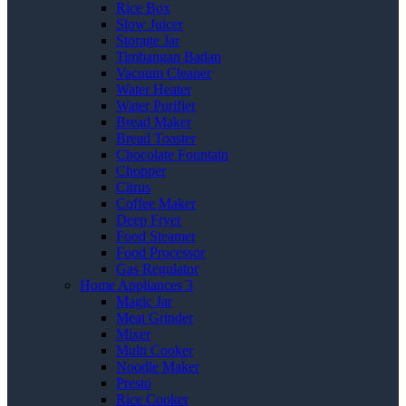
Rice Box
Slow Juicer
Storage Jar
Timbangan Badan
Vacuum Cleaner
Water Heater
Water Purifier
Bread Maker
Bread Toaster
Chocolate Fountain
Chopper
Citrus
Coffee Maker
Deep Fryer
Food Steamer
Food Processor
Gas Regulator
Home Appliances 3
Magic Jar
Meat Grinder
Mixer
Multi Cooker
Noodle Maker
Presto
Rice Cooker