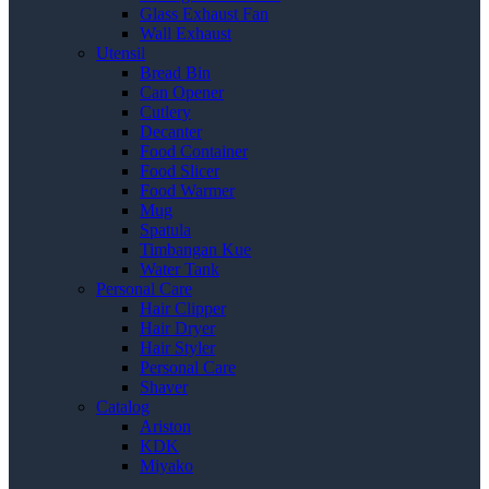
Glass Exhaust Fan
Wall Exhaust
Utensil
Bread Bin
Can Opener
Cutlery
Decanter
Food Container
Food Slicer
Food Warmer
Mug
Spatula
Timbangan Kue
Water Tank
Personal Care
Hair Clipper
Hair Dryer
Hair Styler
Personal Care
Shaver
Catalog
Ariston
KDK
Miyako