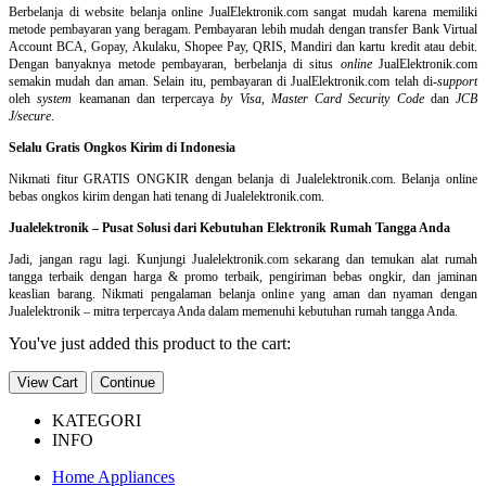
Berbelanja di
website belanja online
JualElektronik.com sangat mudah karena memiliki
metode pembayaran yang beragam. Pembayaran lebih mudah dengan transfer Bank Virtual
Account BCA, Gopay, Akulaku, Shopee Pay, QRIS, Mandiri dan kartu kredit atau debit.
Dengan banyaknya metode pembayaran, berbelanja di situs
online
JualElektronik.com
semakin mudah dan aman. Selain itu, pembayaran di JualElektronik.com telah di-
support
oleh
system
keamanan dan
terpercaya
by Visa
,
Master Card Security Code
dan
JCB
J/secure
.
Selalu Gratis Ongkos Kirim di Indonesia
Nikmati fitur GRATIS ONGKIR dengan belanja di Jualelektronik.com. Belanja online
bebas ongkos kirim dengan hati tenang di Jualelektronik.com.
Jualelektronik – Pusat Solusi dari Kebutuhan Elektronik Rumah Tangga Anda
Jadi, jangan ragu lagi. Kunjungi Jualelektronik.com sekarang dan temukan alat rumah
tangga terbaik dengan harga & promo terbaik, pengiriman bebas ongkir, dan jaminan
keaslian barang. Nikmati pengalaman belanja online yang aman dan nyaman dengan
Jualelektronik – mitra terpercaya Anda dalam memenuhi kebutuhan rumah tangga Anda.
You've just added this product to the cart:
View Cart
Continue
KATEGORI
INFO
Home Appliances