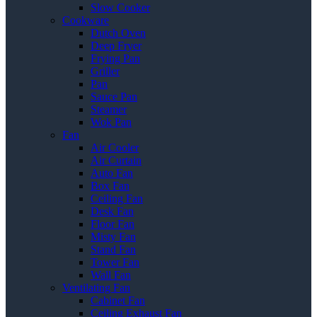
Slow Cooker
Cookware
Dutch Oven
Deep Fryer
Frying Pan
Griller
Pan
Sauce Pan
Steamer
Wok Pan
Fan
Air Cooler
Air Curtain
Auto Fan
Box Fan
Ceiling Fan
Desk Fan
Floor Fan
Misty Fan
Stand Fan
Tower Fan
Wall Fan
Ventilating Fan
Cabinet Fan
Ceiling Exhaust Fan