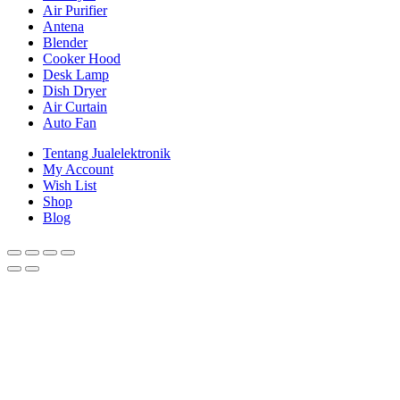
Air Purifier
Antena
Blender
Cooker Hood
Desk Lamp
Dish Dryer
Air Curtain
Auto Fan
Tentang Jualelektronik
My Account
Wish List
Shop
Blog