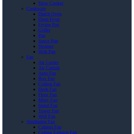
Slow Cooker
Cookware
Dutch Oven
Deep Fryer
Frying Pan
Griller
Pan
Sauce Pan
Steamer
Wok Pan
Fan
Air Cooler
Air Curtain
Auto Fan
Box Fan
Ceiling Fan
Desk Fan
Floor Fan
Misty Fan
Stand Fan
Tower Fan
Wall Fan
Ventilating Fan
Cabinet Fan
Ceiling Exhaust Fan