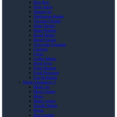
Rice Box
Slow Juicer
Storage Jar
Timbangan Badan
Vacuum Cleaner
Water Heater
Water Purifier
Bread Maker
Bread Toaster
Chocolate Fountain
Chopper
Citrus
Coffee Maker
Deep Fryer
Food Steamer
Food Processor
Gas Regulator
Home Appliances 3
Magic Jar
Meat Grinder
Mixer
Multi Cooker
Noodle Maker
Presto
Rice Cooker