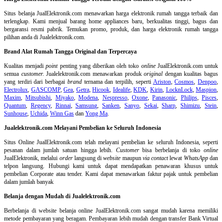
Situs belanja
JualElektronik.com menawarkan harga elektronik rumah tangga terbaik dan
terlengkap. Kami menjual barang home appliances baru, berkualitas tinggi, bagus dan
bergaransi resmi pabrik. Temukan promo, produk, dan harga elektronik rumah tangga
pilihan anda di Jualelektronik.com.
Brand Alat Rumah Tangga Original dan Terpercaya
Kualitas menjadi
point
penting yang diberikan oleh toko
online
JualElektronik.com untuk
semua
customer.
Jualelektronik.com menawarkan produk
original
dengan kualitas bagus
yang terdiri dari berbagai
brand
ternama dan terpilih, seperti
Ariston
,
Cosmos
,
Denpoo
,
Electrolux
,
GASCOMP
,
Gea
,
Getra
,
Hicook
,
Idealife
,
KDK
,
Kirin
,
LocknLock
,
Maspion
,
Maxim
,
Mitsubishi
,
Miyako
,
Modena
,
Nespresso
,
Oxone
,
Panasonic
,
Philips
,
Pisces
,
Quantum
,
Regency
,
Rinnai
,
Samsung
,
Sanken
,
Sanyo
,
Sekai
,
Sharp
,
Shimizu
,
Stein
,
Sunhouse
,
Uchida
,
Winn Gas
dan
Yong Ma
.
Jualelektronik.com Melayani Pembelian ke Seluruh Indonesia
Situs Online
JualElektronik.com telah melayani pembelian ke seluruh Indonesia, seperti
pesanan dalam jumlah satuan hingga lebih.
Customer
bisa berbelanja di toko
online
JualElektronik, melalui
order
langsung di
website
maupun
via contact
lewat
WhatsApp
dan
telpon langsung
.
Hubungi kami untuk dapat mendapatkan penawaran khusus untuk
pembelian Corporate atau tender. Kami dapat menawarkan faktur pajak untuk pembelian
dalam jumlah banyak
Belanja dengan Mudah di Jualelektronik.com
Berbelanja di
website belanja online
JualElektronik.com sangat mudah karena memiliki
metode pembayaran yang beragam. Pembayaran lebih mudah dengan transfer Bank Virtual