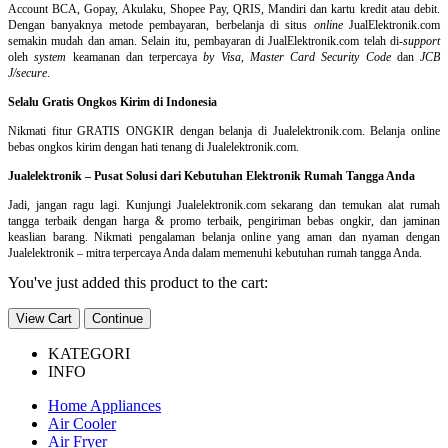
Account BCA, Gopay, Akulaku, Shopee Pay, QRIS, Mandiri dan kartu kredit atau debit.
Dengan banyaknya metode pembayaran, berbelanja di situs
online
JualElektronik.com
semakin mudah dan aman. Selain itu, pembayaran di JualElektronik.com telah di-
support
oleh
system
keamanan dan
terpercaya
by Visa
,
Master Card Security Code
dan
JCB
J/secure
.
Selalu Gratis Ongkos Kirim di Indonesia
Nikmati fitur GRATIS ONGKIR dengan belanja di Jualelektronik.com. Belanja online
bebas ongkos kirim dengan hati tenang di Jualelektronik.com.
Jualelektronik – Pusat Solusi dari Kebutuhan Elektronik Rumah Tangga Anda
Jadi, jangan ragu lagi. Kunjungi Jualelektronik.com sekarang dan temukan alat rumah
tangga terbaik dengan harga & promo terbaik, pengiriman bebas ongkir, dan jaminan
keaslian barang. Nikmati pengalaman belanja online yang aman dan nyaman dengan
Jualelektronik – mitra terpercaya Anda dalam memenuhi kebutuhan rumah tangga Anda.
You've just added this product to the cart:
View Cart
Continue
KATEGORI
INFO
Home Appliances
Air Cooler
Air Fryer