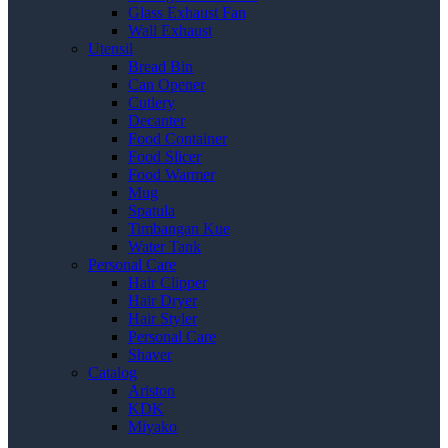
Glass Exhaust Fan
Wall Exhaust
Utensil
Bread Bin
Can Opener
Cutlery
Decanter
Food Container
Food Slicer
Food Warmer
Mug
Spatula
Timbangan Kue
Water Tank
Personal Care
Hair Clipper
Hair Dryer
Hair Styler
Personal Care
Shaver
Catalog
Ariston
KDK
Miyako