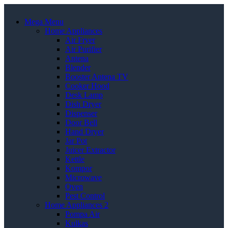
Mega Menu
Home Appliances
Air Fryer
Air Purifier
Antena
Blender
Booster Antena TV
Cooker Hood
Desk Lamp
Dish Dryer
Dispenser
Door Bell
Hand Dryer
Jar Pot
Juicer Extractor
Kettle
Kompor
Microwave
Oven
Pest Control
Home Appliances 2
Pompa Air
Kulkas