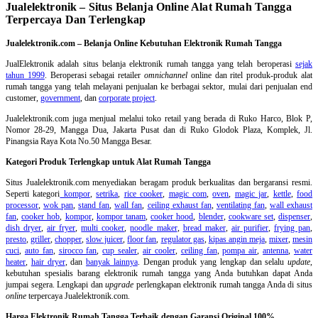
Jualelektronik – Situs Belanja Online Alat Rumah Tangga
Terpercaya Dan Terlengkap
Jualelektronik.com – Belanja Online Kebutuhan Elektronik Rumah Tangga
JualElektronik adalah
situs belanja elektronik rumah tangga
yang telah beroperasi
sejak
tahun 1999
. Beroperasi sebagai retailer
omnichannel
online dan ritel produk-produk alat
rumah tangga yang telah melayani penjualan ke berbagai sektor, mulai dari penjualan end
customer,
government
, dan
corporate project
.
Jualelektronik.com juga menjual melalui toko retail yang berada di Ruko Harco, Blok P,
Nomor 28-29, Mangga Dua, Jakarta Pusat dan di Ruko Glodok Plaza, Komplek, Jl.
Pinangsia Raya Kota No.50 Mangga Besar.
Kategori Produk Terlengkap untuk Alat Rumah Tangga
Situs Jualelektronik.com menyediakan beragam produk berkualitas dan bergaransi resmi.
Seperti kategori
kompor
,
setrika
,
rice cooker
,
magic com
,
oven
,
magic jar
,
kettle
,
food
processor
,
wok pan
,
stand fan
,
wall fan
,
ceiling exhaust fan
,
ventilating fan
,
wall exhaust
fan
,
cooker hob
,
kompor
,
kompor tanam
,
cooker hood
,
blender
,
cookware set
,
dispenser
,
dish dryer
,
air fryer
,
multi cooker
,
noodle maker
,
bread maker
,
air purifier
,
frying pan
,
presto
,
griller
,
chopper
,
slow juicer
,
floor fan
,
regulator gas
,
kipas angin meja
,
mixer
,
mesin
cuci
,
auto fan
,
sirocco fan
,
cup sealer
,
air cooler
,
ceiling fan
,
pompa air
,
antenna
,
water
heater
,
hair dryer
, dan
banyak lainnya
. Dengan produk yang lengkap dan selalu
update
,
kebutuhan spesialis barang elektronik rumah tangga yang Anda butuhkan dapat Anda
jumpai segera. Lengkapi dan
upgrade
perlengkapan elektronik rumah tangga Anda di situs
online
terpercaya Jualelektronik.com.
Harga Elektronik Rumah Tangga Terbaik dengan Garansi Original 100%