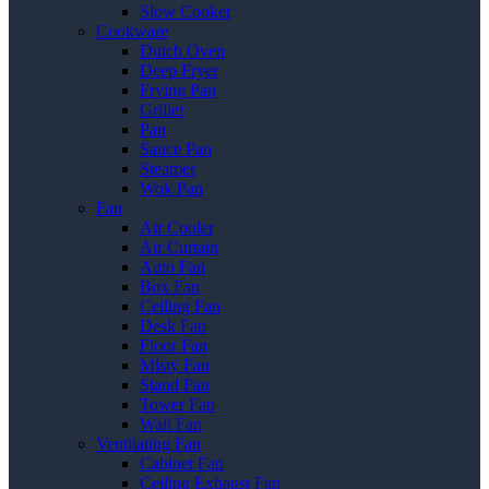
Slow Cooker
Cookware
Dutch Oven
Deep Fryer
Frying Pan
Griller
Pan
Sauce Pan
Steamer
Wok Pan
Fan
Air Cooler
Air Curtain
Auto Fan
Box Fan
Ceiling Fan
Desk Fan
Floor Fan
Misty Fan
Stand Fan
Tower Fan
Wall Fan
Ventilating Fan
Cabinet Fan
Ceiling Exhaust Fan