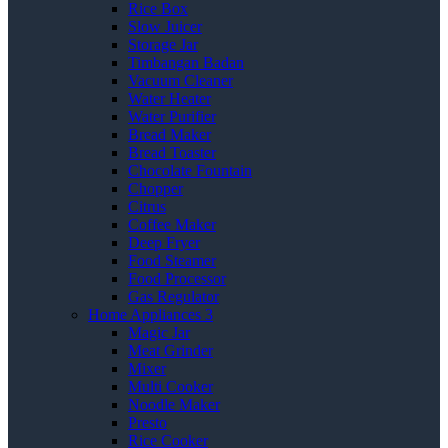
Rice Box
Slow Juicer
Storage Jar
Timbangan Badan
Vacuum Cleaner
Water Heater
Water Purifier
Bread Maker
Bread Toaster
Chocolate Fountain
Chopper
Citrus
Coffee Maker
Deep Fryer
Food Steamer
Food Processor
Gas Regulator
Home Appliances 3
Magic Jar
Meat Grinder
Mixer
Multi Cooker
Noodle Maker
Presto
Rice Cooker