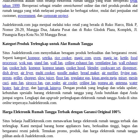
JualElektronik adalah
situs belanja elektronik rumah tangga
yang telah beroperasi
sejak
tahun 1999
. Beroperasi sebagai retailer
omnichannel
online dan ritel produk-produk alat
rumah tangga yang telah melayani penjualan ke berbagai sektor, mulai dari penjualan end
customer,
government
, dan
corporate project
.
Jualelektronik.com juga menjual melalui toko retail yang berada di Ruko Harco, Blok P,
Nomor 28-29, Mangga Dua, Jakarta Pusat dan di Ruko Glodok Plaza, Komplek, Jl.
Pinangsia Raya Kota No.50 Mangga Besar.
Kategori Produk Terlengkap untuk Alat Rumah Tangga
Situs Jualelektronik.com menyediakan beragam produk berkualitas dan bergaransi resmi.
Seperti kategori
kompor
,
setrika
,
rice cooker
,
magic com
,
oven
,
magic jar
,
kettle
,
food
processor
,
wok pan
,
stand fan
,
wall fan
,
ceiling exhaust fan
,
ventilating fan
,
wall exhaust
fan
,
cooker hob
,
kompor
,
kompor tanam
,
cooker hood
,
blender
,
cookware set
,
dispenser
,
dish dryer
,
air fryer
,
multi cooker
,
noodle maker
,
bread maker
,
air purifier
,
frying pan
,
presto
,
griller
,
chopper
,
slow juicer
,
floor fan
,
regulator gas
,
kipas angin meja
,
mixer
,
mesin
cuci
,
auto fan
,
sirocco fan
,
cup sealer
,
air cooler
,
ceiling fan
,
pompa air
,
antenna
,
water
heater
,
hair dryer
, dan
banyak lainnya
. Dengan produk yang lengkap dan selalu
update
,
kebutuhan spesialis barang elektronik rumah tangga yang Anda butuhkan dapat Anda
jumpai segera. Lengkapi dan
upgrade
perlengkapan elektronik rumah tangga Anda di situs
online
terpercaya Jualelektronik.com.
Harga Elektronik Rumah Tangga Terbaik dengan Garansi Original 100%
Situs belanja
JualElektronik.com menawarkan harga elektronik rumah tangga terbaik dan
terlengkap. Kami menjual barang home appliances baru, berkualitas tinggi, bagus dan
bergaransi resmi pabrik. Temukan promo, produk, dan harga elektronik rumah tangga
pilihan anda di Jualelektronik.com.