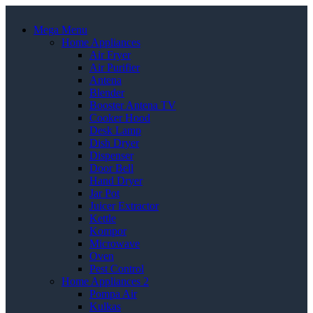
Mega Menu
Home Appliances
Air Fryer
Air Purifier
Antena
Blender
Booster Antena TV
Cooker Hood
Desk Lamp
Dish Dryer
Dispenser
Door Bell
Hand Dryer
Jar Pot
Juicer Extractor
Kettle
Kompor
Microwave
Oven
Pest Control
Home Appliances 2
Pompa Air
Kulkas