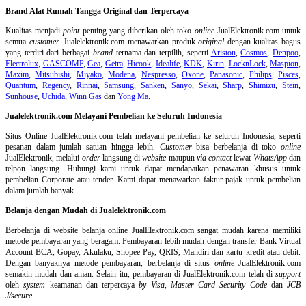
Brand Alat Rumah Tangga Original dan Terpercaya
Kualitas menjadi
point
penting yang diberikan oleh toko
online
JualElektronik.com untuk
semua
customer.
Jualelektronik.com menawarkan produk
original
dengan kualitas bagus
yang terdiri dari berbagai
brand
ternama dan terpilih, seperti
Ariston
,
Cosmos
,
Denpoo
,
Electrolux
,
GASCOMP
,
Gea
,
Getra
,
Hicook
,
Idealife
,
KDK
,
Kirin
,
LocknLock
,
Maspion
,
Maxim
,
Mitsubishi
,
Miyako
,
Modena
,
Nespresso
,
Oxone
,
Panasonic
,
Philips
,
Pisces
,
Quantum
,
Regency
,
Rinnai
,
Samsung
,
Sanken
,
Sanyo
,
Sekai
,
Sharp
,
Shimizu
,
Stein
,
Sunhouse
,
Uchida
,
Winn Gas
dan
Yong Ma
.
Jualelektronik.com Melayani Pembelian ke Seluruh Indonesia
Situs Online
JualElektronik.com telah melayani pembelian ke seluruh Indonesia, seperti
pesanan dalam jumlah satuan hingga lebih.
Customer
bisa berbelanja di toko
online
JualElektronik, melalui
order
langsung di
website
maupun
via contact
lewat
WhatsApp
dan
telpon langsung
.
Hubungi kami untuk dapat mendapatkan penawaran khusus untuk
pembelian Corporate atau tender. Kami dapat menawarkan faktur pajak untuk pembelian
dalam jumlah banyak
Belanja dengan Mudah di Jualelektronik.com
Berbelanja di
website belanja online
JualElektronik.com sangat mudah karena memiliki
metode pembayaran yang beragam. Pembayaran lebih mudah dengan transfer Bank Virtual
Account BCA, Gopay, Akulaku, Shopee Pay, QRIS, Mandiri dan kartu kredit atau debit.
Dengan banyaknya metode pembayaran, berbelanja di situs
online
JualElektronik.com
semakin mudah dan aman. Selain itu, pembayaran di JualElektronik.com telah di-
support
oleh
system
keamanan dan
terpercaya
by Visa
,
Master Card Security Code
dan
JCB
J/secure
.