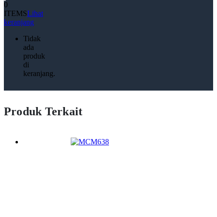
0
ITEMS
Lihat
keranjang
Tidak
ada
produk
di
keranjang.
Produk Terkait