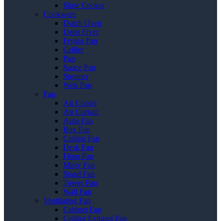
Slow Cooker
Cookware
Dutch Oven
Deep Fryer
Frying Pan
Griller
Pan
Sauce Pan
Steamer
Wok Pan
Fan
Air Cooler
Air Curtain
Auto Fan
Box Fan
Ceiling Fan
Desk Fan
Floor Fan
Misty Fan
Stand Fan
Tower Fan
Wall Fan
Ventilating Fan
Cabinet Fan
Ceiling Exhaust Fan