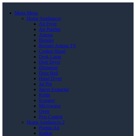
Mega Menu
Home Appliances
Air Fryer
Air Purifier
Antena
Blender
Booster Antena TV
Cooker Hood
Desk Lamp
Dish Dryer
Dispenser
Door Bell
Hand Dryer
Jar Pot
Juicer Extractor
Kettle
Kompor
Microwave
Oven
Pest Control
Home Appliances 2
Pompa Air
Kulkas