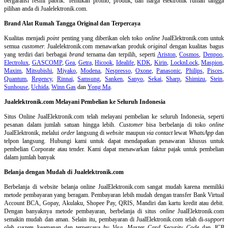
bergaransi resmi pabrik. Temukan promo, produk, dan harga elektronik rumah tangga
pilihan anda di Jualelektronik.com.
Brand Alat Rumah Tangga Original dan Terpercaya
Kualitas menjadi
point
penting yang diberikan oleh toko
online
JualElektronik.com untuk
semua
customer.
Jualelektronik.com menawarkan produk
original
dengan kualitas bagus
yang terdiri dari berbagai
brand
ternama dan terpilih, seperti
Ariston
,
Cosmos
,
Denpoo
,
Electrolux
,
GASCOMP
,
Gea
,
Getra
,
Hicook
,
Idealife
,
KDK
,
Kirin
,
LocknLock
,
Maspion
,
Maxim
,
Mitsubishi
,
Miyako
,
Modena
,
Nespresso
,
Oxone
,
Panasonic
,
Philips
,
Pisces
,
Quantum
,
Regency
,
Rinnai
,
Samsung
,
Sanken
,
Sanyo
,
Sekai
,
Sharp
,
Shimizu
,
Stein
,
Sunhouse
,
Uchida
,
Winn Gas
dan
Yong Ma
.
Jualelektronik.com Melayani Pembelian ke Seluruh Indonesia
Situs Online
JualElektronik.com telah melayani pembelian ke seluruh Indonesia, seperti
pesanan dalam jumlah satuan hingga lebih.
Customer
bisa berbelanja di toko
online
JualElektronik, melalui
order
langsung di
website
maupun
via contact
lewat
WhatsApp
dan
telpon langsung
.
Hubungi kami untuk dapat mendapatkan penawaran khusus untuk
pembelian Corporate atau tender. Kami dapat menawarkan faktur pajak untuk pembelian
dalam jumlah banyak
Belanja dengan Mudah di Jualelektronik.com
Berbelanja di
website belanja online
JualElektronik.com sangat mudah karena memiliki
metode pembayaran yang beragam. Pembayaran lebih mudah dengan transfer Bank Virtual
Account BCA, Gopay, Akulaku, Shopee Pay, QRIS, Mandiri dan kartu kredit atau debit.
Dengan banyaknya metode pembayaran, berbelanja di situs
online
JualElektronik.com
semakin mudah dan aman. Selain itu, pembayaran di JualElektronik.com telah di-
support
oleh
system
keamanan dan
terpercaya
by Visa
,
Master Card Security Code
dan
JCB