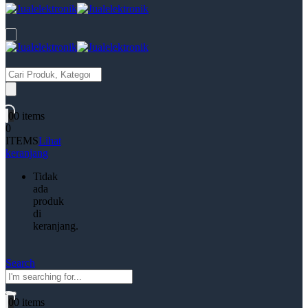
Products
search
0
0 items
0
ITEMS
Lihat
keranjang
Tidak
ada
produk
di
keranjang.
Search
0
0 items