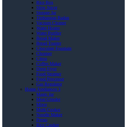
Rice Box
Slow Juicer
Storage Jar
Timbangan Badan
Vacuum Cleaner
Water Heater
Water Purifier
Bread Maker
Bread Toaster
Chocolate Fountain
Chopper
Citrus
Coffee Maker
Deep Fryer
Food Steamer
Food Processor
Gas Regulator
Home Appliances 3
Magic Jar
Meat Grinder
Mixer
Multi Cooker
Noodle Maker
Presto
Rice Cooker