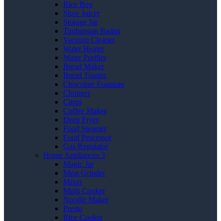
Rice Box
Slow Juicer
Storage Jar
Timbangan Badan
Vacuum Cleaner
Water Heater
Water Purifier
Bread Maker
Bread Toaster
Chocolate Fountain
Chopper
Citrus
Coffee Maker
Deep Fryer
Food Steamer
Food Processor
Gas Regulator
Home Appliances 3
Magic Jar
Meat Grinder
Mixer
Multi Cooker
Noodle Maker
Presto
Rice Cooker