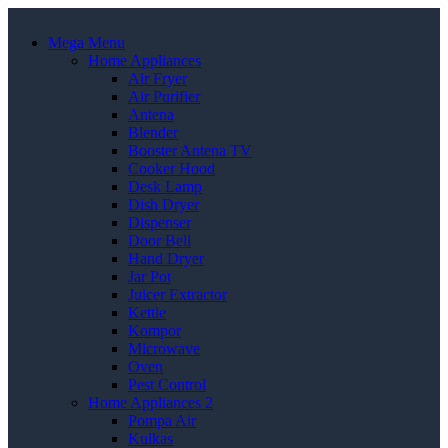
Mega Menu
Home Appliances
Air Fryer
Air Purifier
Antena
Blender
Booster Antena TV
Cooker Hood
Desk Lamp
Dish Dryer
Dispenser
Door Bell
Hand Dryer
Jar Pot
Juicer Extractor
Kettle
Kompor
Microwave
Oven
Pest Control
Home Appliances 2
Pompa Air
Kulkas