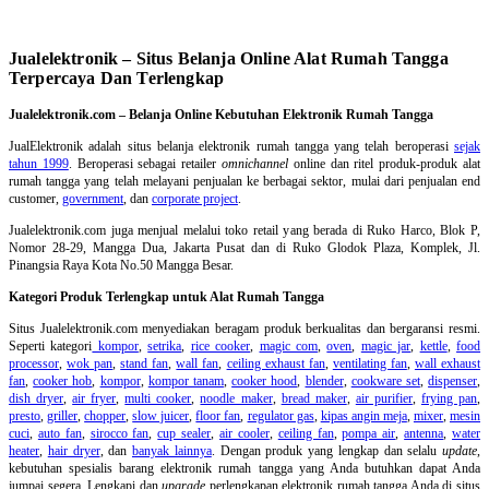
Jualelektronik – Situs Belanja Online Alat Rumah Tangga
Terpercaya Dan Terlengkap
Jualelektronik.com – Belanja Online Kebutuhan Elektronik Rumah Tangga
JualElektronik adalah
situs belanja elektronik rumah tangga
yang telah beroperasi
sejak
tahun 1999
. Beroperasi sebagai retailer
omnichannel
online dan ritel produk-produk alat
rumah tangga yang telah melayani penjualan ke berbagai sektor, mulai dari penjualan end
customer,
government
, dan
corporate project
.
Jualelektronik.com juga menjual melalui toko retail yang berada di Ruko Harco, Blok P,
Nomor 28-29, Mangga Dua, Jakarta Pusat dan di Ruko Glodok Plaza, Komplek, Jl.
Pinangsia Raya Kota No.50 Mangga Besar.
Kategori Produk Terlengkap untuk Alat Rumah Tangga
Situs Jualelektronik.com menyediakan beragam produk berkualitas dan bergaransi resmi.
Seperti kategori
kompor
,
setrika
,
rice cooker
,
magic com
,
oven
,
magic jar
,
kettle
,
food
processor
,
wok pan
,
stand fan
,
wall fan
,
ceiling exhaust fan
,
ventilating fan
,
wall exhaust
fan
,
cooker hob
,
kompor
,
kompor tanam
,
cooker hood
,
blender
,
cookware set
,
dispenser
,
dish dryer
,
air fryer
,
multi cooker
,
noodle maker
,
bread maker
,
air purifier
,
frying pan
,
presto
,
griller
,
chopper
,
slow juicer
,
floor fan
,
regulator gas
,
kipas angin meja
,
mixer
,
mesin
cuci
,
auto fan
,
sirocco fan
,
cup sealer
,
air cooler
,
ceiling fan
,
pompa air
,
antenna
,
water
heater
,
hair dryer
, dan
banyak lainnya
. Dengan produk yang lengkap dan selalu
update
,
kebutuhan spesialis barang elektronik rumah tangga yang Anda butuhkan dapat Anda
jumpai segera. Lengkapi dan
upgrade
perlengkapan elektronik rumah tangga Anda di situs