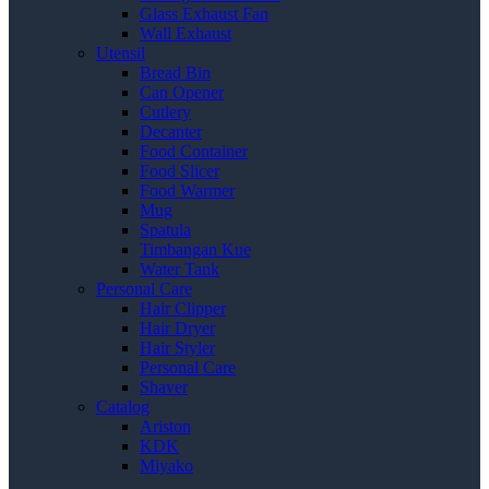
Glass Exhaust Fan
Wall Exhaust
Utensil
Bread Bin
Can Opener
Cutlery
Decanter
Food Container
Food Slicer
Food Warmer
Mug
Spatula
Timbangan Kue
Water Tank
Personal Care
Hair Clipper
Hair Dryer
Hair Styler
Personal Care
Shaver
Catalog
Ariston
KDK
Miyako