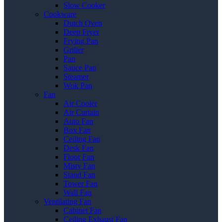
Slow Cooker
Cookware
Dutch Oven
Deep Fryer
Frying Pan
Griller
Pan
Sauce Pan
Steamer
Wok Pan
Fan
Air Cooler
Air Curtain
Auto Fan
Box Fan
Ceiling Fan
Desk Fan
Floor Fan
Misty Fan
Stand Fan
Tower Fan
Wall Fan
Ventilating Fan
Cabinet Fan
Ceiling Exhaust Fan