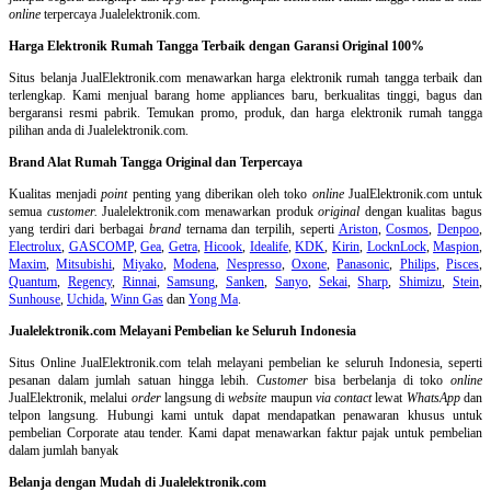
online
terpercaya Jualelektronik.com.
Harga Elektronik Rumah Tangga Terbaik dengan Garansi Original 100%
Situs belanja
JualElektronik.com menawarkan harga elektronik rumah tangga terbaik dan
terlengkap. Kami menjual barang home appliances baru, berkualitas tinggi, bagus dan
bergaransi resmi pabrik. Temukan promo, produk, dan harga elektronik rumah tangga
pilihan anda di Jualelektronik.com.
Brand Alat Rumah Tangga Original dan Terpercaya
Kualitas menjadi
point
penting yang diberikan oleh toko
online
JualElektronik.com untuk
semua
customer.
Jualelektronik.com menawarkan produk
original
dengan kualitas bagus
yang terdiri dari berbagai
brand
ternama dan terpilih, seperti
Ariston
,
Cosmos
,
Denpoo
,
Electrolux
,
GASCOMP
,
Gea
,
Getra
,
Hicook
,
Idealife
,
KDK
,
Kirin
,
LocknLock
,
Maspion
,
Maxim
,
Mitsubishi
,
Miyako
,
Modena
,
Nespresso
,
Oxone
,
Panasonic
,
Philips
,
Pisces
,
Quantum
,
Regency
,
Rinnai
,
Samsung
,
Sanken
,
Sanyo
,
Sekai
,
Sharp
,
Shimizu
,
Stein
,
Sunhouse
,
Uchida
,
Winn Gas
dan
Yong Ma
.
Jualelektronik.com Melayani Pembelian ke Seluruh Indonesia
Situs Online
JualElektronik.com telah melayani pembelian ke seluruh Indonesia, seperti
pesanan dalam jumlah satuan hingga lebih.
Customer
bisa berbelanja di toko
online
JualElektronik, melalui
order
langsung di
website
maupun
via contact
lewat
WhatsApp
dan
telpon langsung
.
Hubungi kami untuk dapat mendapatkan penawaran khusus untuk
pembelian Corporate atau tender. Kami dapat menawarkan faktur pajak untuk pembelian
dalam jumlah banyak
Belanja dengan Mudah di Jualelektronik.com