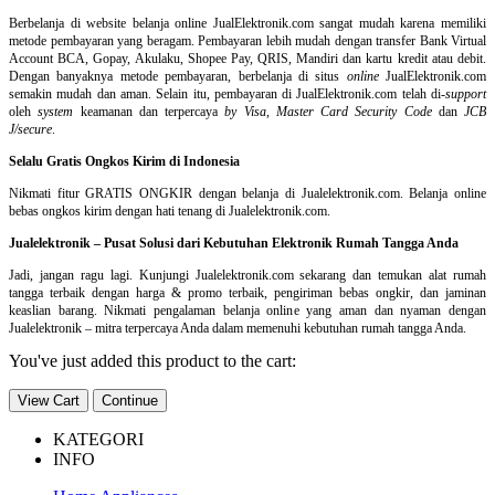
Berbelanja di
website belanja online
JualElektronik.com sangat mudah karena memiliki
metode pembayaran yang beragam. Pembayaran lebih mudah dengan transfer Bank Virtual
Account BCA, Gopay, Akulaku, Shopee Pay, QRIS, Mandiri dan kartu kredit atau debit.
Dengan banyaknya metode pembayaran, berbelanja di situs
online
JualElektronik.com
semakin mudah dan aman. Selain itu, pembayaran di JualElektronik.com telah di-
support
oleh
system
keamanan dan
terpercaya
by Visa
,
Master Card Security Code
dan
JCB
J/secure
.
Selalu Gratis Ongkos Kirim di Indonesia
Nikmati fitur GRATIS ONGKIR dengan belanja di Jualelektronik.com. Belanja online
bebas ongkos kirim dengan hati tenang di Jualelektronik.com.
Jualelektronik – Pusat Solusi dari Kebutuhan Elektronik Rumah Tangga Anda
Jadi, jangan ragu lagi. Kunjungi Jualelektronik.com sekarang dan temukan alat rumah
tangga terbaik dengan harga & promo terbaik, pengiriman bebas ongkir, dan jaminan
keaslian barang. Nikmati pengalaman belanja online yang aman dan nyaman dengan
Jualelektronik – mitra terpercaya Anda dalam memenuhi kebutuhan rumah tangga Anda.
You've just added this product to the cart:
View Cart
Continue
KATEGORI
INFO