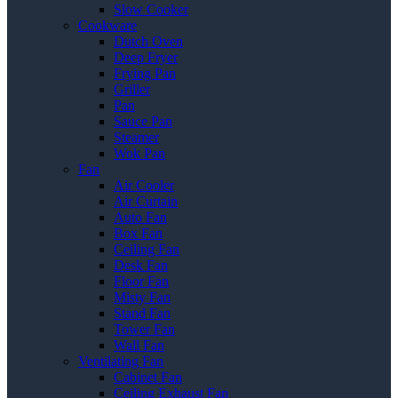
Slow Cooker
Cookware
Dutch Oven
Deep Fryer
Frying Pan
Griller
Pan
Sauce Pan
Steamer
Wok Pan
Fan
Air Cooler
Air Curtain
Auto Fan
Box Fan
Ceiling Fan
Desk Fan
Floor Fan
Misty Fan
Stand Fan
Tower Fan
Wall Fan
Ventilating Fan
Cabinet Fan
Ceiling Exhaust Fan