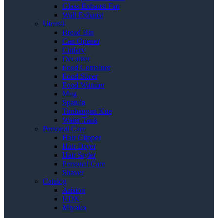
Glass Exhaust Fan
Wall Exhaust
Utensil
Bread Bin
Can Opener
Cutlery
Decanter
Food Container
Food Slicer
Food Warmer
Mug
Spatula
Timbangan Kue
Water Tank
Personal Care
Hair Clipper
Hair Dryer
Hair Styler
Personal Care
Shaver
Catalog
Ariston
KDK
Miyako