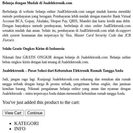
Belanja dengan Mudah di Jualelektronik.com
Berbelanja di
website belanja online
JualElektronik.com sangat mudah karena memiliki
metode pembayaran yang beragam. Pembayaran lebih mudah dengan transfer Bank Virtual
Account BCA, Gopay, Akulaku, Shopee Pay, QRIS, Mandiri dan kartu kredit atau debit.
Dengan banyaknya metode pembayaran, berbelanja di situs
online
JualElektronik.com
semakin mudah dan aman. Selain itu, pembayaran di JualElektronik.com telah di-
support
oleh
system
keamanan dan
terpercaya
by Visa
,
Master Card Security Code
dan
JCB
J/secure
.
Selalu Gratis Ongkos Kirim di Indonesia
Nikmati fitur GRATIS ONGKIR dengan belanja di Jualelektronik.com. Belanja online
bebas ongkos kirim dengan hati tenang di Jualelektronik.com.
Jualelektronik – Pusat Solusi dari Kebutuhan Elektronik Rumah Tangga Anda
Jadi, jangan ragu lagi. Kunjungi Jualelektronik.com sekarang dan temukan alat rumah
tangga terbaik dengan harga & promo terbaik, pengiriman bebas ongkir, dan jaminan
keaslian barang. Nikmati pengalaman belanja online yang aman dan nyaman dengan
Jualelektronik – mitra terpercaya Anda dalam memenuhi kebutuhan rumah tangga Anda.
You've just added this product to the cart:
View Cart
Continue
KATEGORI
INFO