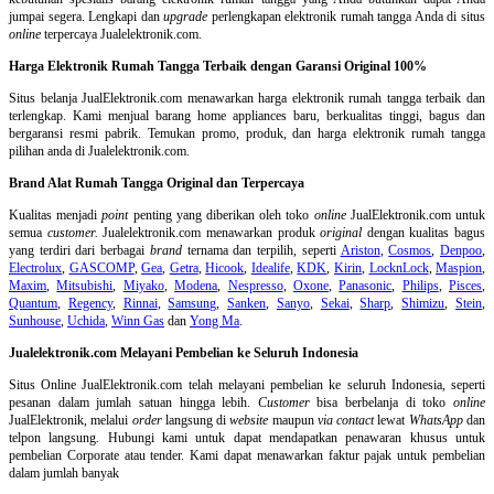
jumpai segera. Lengkapi dan
upgrade
perlengkapan elektronik rumah tangga Anda di situs
online
terpercaya Jualelektronik.com.
Harga Elektronik Rumah Tangga Terbaik dengan Garansi Original 100%
Situs belanja
JualElektronik.com menawarkan harga elektronik rumah tangga terbaik dan
terlengkap. Kami menjual barang home appliances baru, berkualitas tinggi, bagus dan
bergaransi resmi pabrik. Temukan promo, produk, dan harga elektronik rumah tangga
pilihan anda di Jualelektronik.com.
Brand Alat Rumah Tangga Original dan Terpercaya
Kualitas menjadi
point
penting yang diberikan oleh toko
online
JualElektronik.com untuk
semua
customer.
Jualelektronik.com menawarkan produk
original
dengan kualitas bagus
yang terdiri dari berbagai
brand
ternama dan terpilih, seperti
Ariston
,
Cosmos
,
Denpoo
,
Electrolux
,
GASCOMP
,
Gea
,
Getra
,
Hicook
,
Idealife
,
KDK
,
Kirin
,
LocknLock
,
Maspion
,
Maxim
,
Mitsubishi
,
Miyako
,
Modena
,
Nespresso
,
Oxone
,
Panasonic
,
Philips
,
Pisces
,
Quantum
,
Regency
,
Rinnai
,
Samsung
,
Sanken
,
Sanyo
,
Sekai
,
Sharp
,
Shimizu
,
Stein
,
Sunhouse
,
Uchida
,
Winn Gas
dan
Yong Ma
.
Jualelektronik.com Melayani Pembelian ke Seluruh Indonesia
Situs Online
JualElektronik.com telah melayani pembelian ke seluruh Indonesia, seperti
pesanan dalam jumlah satuan hingga lebih.
Customer
bisa berbelanja di toko
online
JualElektronik, melalui
order
langsung di
website
maupun
via contact
lewat
WhatsApp
dan
telpon langsung
.
Hubungi kami untuk dapat mendapatkan penawaran khusus untuk
pembelian Corporate atau tender. Kami dapat menawarkan faktur pajak untuk pembelian
dalam jumlah banyak