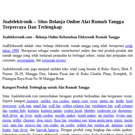
Jualelektronik – Situs Belanja Online Alat Rumah Tangga
Terpercaya Dan Terlengkap
Jualelektronik.com – Belanja Online Kebutuhan Elektronik Rumah Tangga
JualElektronik adalah
situs belanja elektronik rumah tangga
yang telah beroperasi
sejak
tahun 1999
. Beroperasi sebagai retailer
omnichannel
online dan ritel produk-produk alat
rumah tangga yang telah melayani penjualan ke berbagai sektor, mulai dari penjualan end
customer,
government
, dan
corporate project
.
Jualelektronik.com juga menjual melalui toko retail yang berada di Ruko Harco, Blok P,
Nomor 28-29, Mangga Dua, Jakarta Pusat dan di Ruko Glodok Plaza, Komplek, Jl.
Pinangsia Raya Kota No.50 Mangga Besar.
Kategori Produk Terlengkap untuk Alat Rumah Tangga
Situs Jualelektronik.com menyediakan beragam produk berkualitas dan bergaransi resmi.
Seperti kategori
kompor
,
setrika
,
rice cooker
,
magic com
,
oven
,
magic jar
,
kettle
,
food
processor
,
wok pan
,
stand fan
,
wall fan
,
ceiling exhaust fan
,
ventilating fan
,
wall exhaust
fan
,
cooker hob
,
kompor
,
kompor tanam
,
cooker hood
,
blender
,
cookware set
,
dispenser
,
dish dryer
,
air fryer
,
multi cooker
,
noodle maker
,
bread maker
,
air purifier
,
frying pan
,
presto
,
griller
,
chopper
,
slow juicer
,
floor fan
,
regulator gas
,
kipas angin meja
,
mixer
,
mesin
cuci
,
auto fan
,
sirocco fan
,
cup sealer
,
air cooler
,
ceiling fan
,
pompa air
,
antenna
,
water
heater
,
hair dryer
, dan
banyak lainnya
. Dengan produk yang lengkap dan selalu
update
,
kebutuhan spesialis barang elektronik rumah tangga yang Anda butuhkan dapat Anda