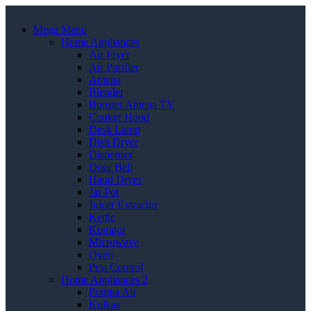
Mega Menu
Home Appliances
Air Fryer
Air Purifier
Antena
Blender
Booster Antena TV
Cooker Hood
Desk Lamp
Dish Dryer
Dispenser
Door Bell
Hand Dryer
Jar Pot
Juicer Extractor
Kettle
Kompor
Microwave
Oven
Pest Control
Home Appliances 2
Pompa Air
Kulkas