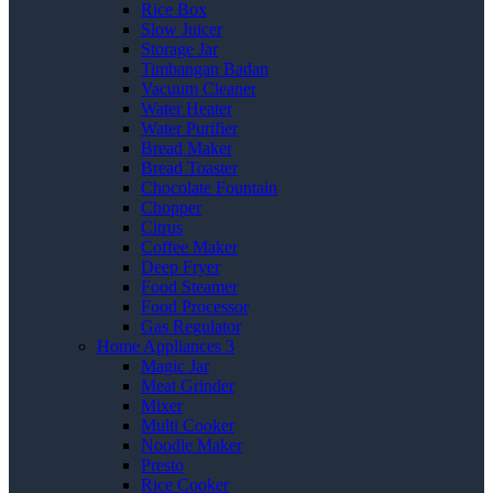
Rice Box
Slow Juicer
Storage Jar
Timbangan Badan
Vacuum Cleaner
Water Heater
Water Purifier
Bread Maker
Bread Toaster
Chocolate Fountain
Chopper
Citrus
Coffee Maker
Deep Fryer
Food Steamer
Food Processor
Gas Regulator
Home Appliances 3
Magic Jar
Meat Grinder
Mixer
Multi Cooker
Noodle Maker
Presto
Rice Cooker