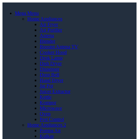
Mega Menu
Home Appliances
Air Fryer
Air Purifier
Antena
Blender
Booster Antena TV
Cooker Hood
Desk Lamp
Dish Dryer
Dispenser
Door Bell
Hand Dryer
Jar Pot
Juicer Extractor
Kettle
Kompor
Microwave
Oven
Pest Control
Home Appliances 2
Pompa Air
Kulkas