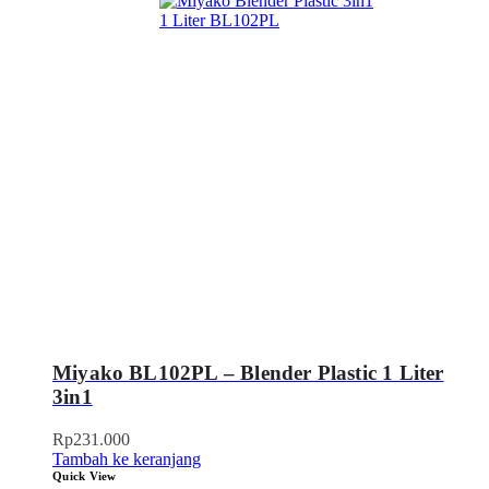
Miyako BL102PL – Blender Plastic 1 Liter
3in1
Rp
231.000
Tambah ke keranjang
Quick View