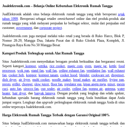
Jualelektronik.com – Belanja Online Kebutuhan Elektronik Rumah Tangga
JualElektronik adalah
situs belanja elektronik rumah tangga
yang telah beroperasi
sejak
tahun 1999
. Beroperasi sebagai retailer
omnichannel
online dan ritel produk-produk alat
rumah tangga yang telah melayani penjualan ke berbagai sektor, mulai dari penjualan end
customer,
government
, dan
corporate project
.
Jualelektronik.com juga menjual melalui toko retail yang berada di Ruko Harco, Blok P,
Nomor 28-29, Mangga Dua, Jakarta Pusat dan di Ruko Glodok Plaza, Komplek, Jl.
Pinangsia Raya Kota No.50 Mangga Besar.
Kategori Produk Terlengkap untuk Alat Rumah Tangga
Situs Jualelektronik.com menyediakan beragam produk berkualitas dan bergaransi resmi.
Seperti kategori
kompor
,
setrika
,
rice cooker
,
magic com
,
oven
,
magic jar
,
kettle
,
food
processor
,
wok pan
,
stand fan
,
wall fan
,
ceiling exhaust fan
,
ventilating fan
,
wall exhaust
fan
,
cooker hob
,
kompor
,
kompor tanam
,
cooker hood
,
blender
,
cookware set
,
dispenser
,
dish dryer
,
air fryer
,
multi cooker
,
noodle maker
,
bread maker
,
air purifier
,
frying pan
,
presto
,
griller
,
chopper
,
slow juicer
,
floor fan
,
regulator gas
,
kipas angin meja
,
mixer
,
mesin
cuci
,
auto fan
,
sirocco fan
,
cup sealer
,
air cooler
,
ceiling fan
,
pompa air
,
antenna
,
water
heater
,
hair dryer
, dan
banyak lainnya
. Dengan produk yang lengkap dan selalu
update
,
kebutuhan spesialis barang elektronik rumah tangga yang Anda butuhkan dapat Anda
jumpai segera. Lengkapi dan
upgrade
perlengkapan elektronik rumah tangga Anda di situs
online
terpercaya Jualelektronik.com.
Harga Elektronik Rumah Tangga Terbaik dengan Garansi Original 100%
Situs belanja
JualElektronik.com menawarkan harga elektronik rumah tangga terbaik dan