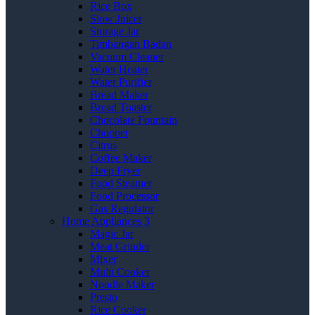
Rice Box
Slow Juicer
Storage Jar
Timbangan Badan
Vacuum Cleaner
Water Heater
Water Purifier
Bread Maker
Bread Toaster
Chocolate Fountain
Chopper
Citrus
Coffee Maker
Deep Fryer
Food Steamer
Food Processor
Gas Regulator
Home Appliances 3
Magic Jar
Meat Grinder
Mixer
Multi Cooker
Noodle Maker
Presto
Rice Cooker