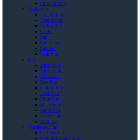
Slow Cooker
Cookware
Dutch Oven
Deep Fryer
Frying Pan
Griller
Pan
Sauce Pan
Steamer
Wok Pan
Fan
Air Cooler
Air Curtain
Auto Fan
Box Fan
Ceiling Fan
Desk Fan
Floor Fan
Misty Fan
Stand Fan
Tower Fan
Wall Fan
Ventilating Fan
Cabinet Fan
Ceiling Exhaust Fan