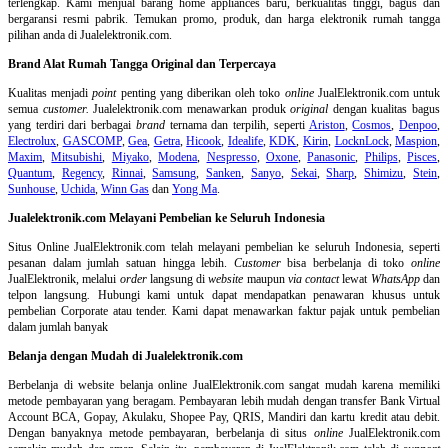
terlengkap. Kami menjual barang home appliances baru, berkualitas tinggi, bagus dan
bergaransi resmi pabrik. Temukan promo, produk, dan harga elektronik rumah tangga
pilihan anda di Jualelektronik.com.
Brand Alat Rumah Tangga Original dan Terpercaya
Kualitas menjadi
point
penting yang diberikan oleh toko
online
JualElektronik.com untuk
semua
customer.
Jualelektronik.com menawarkan produk
original
dengan kualitas bagus
yang terdiri dari berbagai
brand
ternama dan terpilih, seperti
Ariston
,
Cosmos
,
Denpoo
,
Electrolux
,
GASCOMP
,
Gea
,
Getra
,
Hicook
,
Idealife
,
KDK
,
Kirin
,
LocknLock
,
Maspion
,
Maxim
,
Mitsubishi
,
Miyako
,
Modena
,
Nespresso
,
Oxone
,
Panasonic
,
Philips
,
Pisces
,
Quantum
,
Regency
,
Rinnai
,
Samsung
,
Sanken
,
Sanyo
,
Sekai
,
Sharp
,
Shimizu
,
Stein
,
Sunhouse
,
Uchida
,
Winn Gas
dan
Yong Ma
.
Jualelektronik.com Melayani Pembelian ke Seluruh Indonesia
Situs Online
JualElektronik.com telah melayani pembelian ke seluruh Indonesia, seperti
pesanan dalam jumlah satuan hingga lebih.
Customer
bisa berbelanja di toko
online
JualElektronik, melalui
order
langsung di
website
maupun
via contact
lewat
WhatsApp
dan
telpon langsung
.
Hubungi kami untuk dapat mendapatkan penawaran khusus untuk
pembelian Corporate atau tender. Kami dapat menawarkan faktur pajak untuk pembelian
dalam jumlah banyak
Belanja dengan Mudah di Jualelektronik.com
Berbelanja di
website belanja online
JualElektronik.com sangat mudah karena memiliki
metode pembayaran yang beragam. Pembayaran lebih mudah dengan transfer Bank Virtual
Account BCA, Gopay, Akulaku, Shopee Pay, QRIS, Mandiri dan kartu kredit atau debit.
Dengan banyaknya metode pembayaran, berbelanja di situs
online
JualElektronik.com