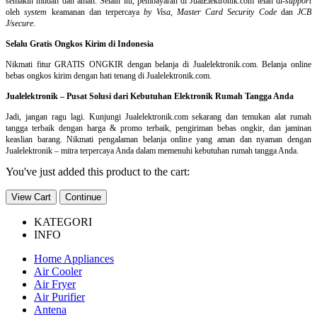
semakin mudah dan aman. Selain itu, pembayaran di JualElektronik.com telah di-
support
oleh
system
keamanan dan
terpercaya
by Visa
,
Master Card Security Code
dan
JCB
J/secure
.
Selalu Gratis Ongkos Kirim di Indonesia
Nikmati fitur GRATIS ONGKIR dengan belanja di Jualelektronik.com. Belanja online
bebas ongkos kirim dengan hati tenang di Jualelektronik.com.
Jualelektronik – Pusat Solusi dari Kebutuhan Elektronik Rumah Tangga Anda
Jadi, jangan ragu lagi. Kunjungi Jualelektronik.com sekarang dan temukan alat rumah
tangga terbaik dengan harga & promo terbaik, pengiriman bebas ongkir, dan jaminan
keaslian barang. Nikmati pengalaman belanja online yang aman dan nyaman dengan
Jualelektronik – mitra terpercaya Anda dalam memenuhi kebutuhan rumah tangga Anda.
You've just added this product to the cart:
View Cart
Continue
KATEGORI
INFO
Home Appliances
Air Cooler
Air Fryer
Air Purifier
Antena