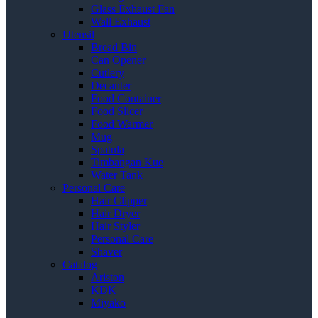
Glass Exhaust Fan
Wall Exhaust
Utensil
Bread Bin
Can Opener
Cutlery
Decanter
Food Container
Food Slicer
Food Warmer
Mug
Spatula
Timbangan Kue
Water Tank
Personal Care
Hair Clipper
Hair Dryer
Hair Styler
Personal Care
Shaver
Catalog
Ariston
KDK
Miyako