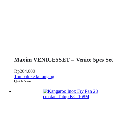
Maxim VENICE5SET – Venice 5pcs Set
Rp
204.000
Tambah ke keranjang
Quick View