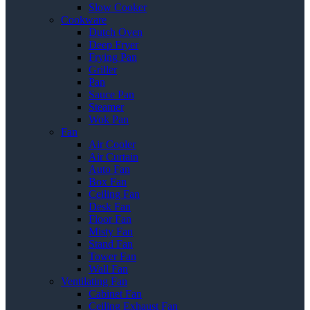
Slow Cooker
Cookware
Dutch Oven
Deep Fryer
Frying Pan
Griller
Pan
Sauce Pan
Steamer
Wok Pan
Fan
Air Cooler
Air Curtain
Auto Fan
Box Fan
Ceiling Fan
Desk Fan
Floor Fan
Misty Fan
Stand Fan
Tower Fan
Wall Fan
Ventilating Fan
Cabinet Fan
Ceiling Exhaust Fan