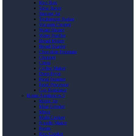
Rice Box
Slow Juicer
Storage Jar
Timbangan Badan
Vacuum Cleaner
Water Heater
Water Purifier
Bread Maker
Bread Toaster
Chocolate Fountain
Chopper
Citrus
Coffee Maker
Deep Fryer
Food Steamer
Food Processor
Gas Regulator
Home Appliances 3
Magic Jar
Meat Grinder
Mixer
Multi Cooker
Noodle Maker
Presto
Rice Cooker