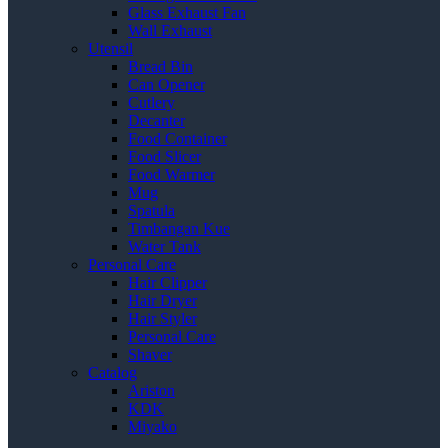
Glass Exhaust Fan
Wall Exhaust
Utensil
Bread Bin
Can Opener
Cutlery
Decanter
Food Container
Food Slicer
Food Warmer
Mug
Spatula
Timbangan Kue
Water Tank
Personal Care
Hair Clipper
Hair Dryer
Hair Styler
Personal Care
Shaver
Catalog
Ariston
KDK
Miyako