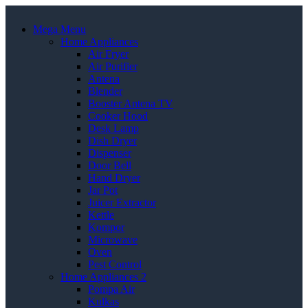
Mega Menu
Home Appliances
Air Fryer
Air Purifier
Antena
Blender
Booster Antena TV
Cooker Hood
Desk Lamp
Dish Dryer
Dispenser
Door Bell
Hand Dryer
Jar Pot
Juicer Extractor
Kettle
Kompor
Microwave
Oven
Pest Control
Home Appliances 2
Pompa Air
Kulkas