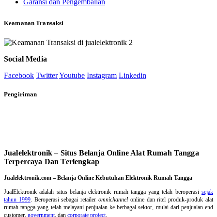
Garansi dan Pengembalian
Keamanan Transaksi
Social Media
Facebook
Twitter
Youtube
Instagram
Linkedin
Pengiriman
Jualelektronik – Situs Belanja Online Alat Rumah Tangga
Terpercaya Dan Terlengkap
Jualelektronik.com – Belanja Online Kebutuhan Elektronik Rumah Tangga
JualElektronik adalah
situs belanja elektronik rumah tangga
yang telah beroperasi
sejak
tahun 1999
. Beroperasi sebagai retailer
omnichannel
online dan ritel produk-produk alat
rumah tangga yang telah melayani penjualan ke berbagai sektor, mulai dari penjualan end
customer,
government
, dan
corporate project
.