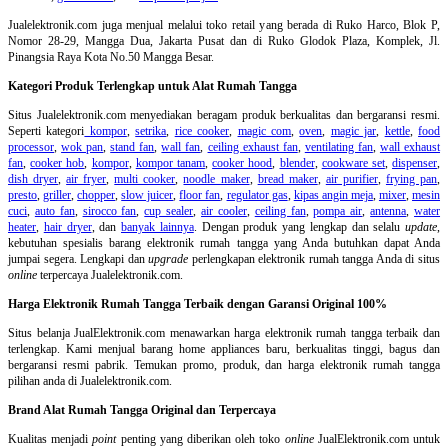
Jualelektronik.com juga menjual melalui toko retail yang berada di Ruko Harco, Blok P,
Nomor 28-29, Mangga Dua, Jakarta Pusat dan di Ruko Glodok Plaza, Komplek, Jl.
Pinangsia Raya Kota No.50 Mangga Besar.
Kategori Produk Terlengkap untuk Alat Rumah Tangga
Situs Jualelektronik.com menyediakan beragam produk berkualitas dan bergaransi resmi.
Seperti kategori
kompor
,
setrika
,
rice cooker
,
magic com
,
oven
,
magic jar
,
kettle
,
food
processor
,
wok pan
,
stand fan
,
wall fan
,
ceiling exhaust fan
,
ventilating fan
,
wall exhaust
fan
,
cooker hob
,
kompor
,
kompor tanam
,
cooker hood
,
blender
,
cookware set
,
dispenser
,
dish dryer
,
air fryer
,
multi cooker
,
noodle maker
,
bread maker
,
air purifier
,
frying pan
,
presto
,
griller
,
chopper
,
slow juicer
,
floor fan
,
regulator gas
,
kipas angin meja
,
mixer
,
mesin
cuci
,
auto fan
,
sirocco fan
,
cup sealer
,
air cooler
,
ceiling fan
,
pompa air
,
antenna
,
water
heater
,
hair dryer
, dan
banyak lainnya
. Dengan produk yang lengkap dan selalu
update
,
kebutuhan spesialis barang elektronik rumah tangga yang Anda butuhkan dapat Anda
jumpai segera. Lengkapi dan
upgrade
perlengkapan elektronik rumah tangga Anda di situs
online
terpercaya Jualelektronik.com.
Harga Elektronik Rumah Tangga Terbaik dengan Garansi Original 100%
Situs belanja
JualElektronik.com menawarkan harga elektronik rumah tangga terbaik dan
terlengkap. Kami menjual barang home appliances baru, berkualitas tinggi, bagus dan
bergaransi resmi pabrik. Temukan promo, produk, dan harga elektronik rumah tangga
pilihan anda di Jualelektronik.com.
Brand Alat Rumah Tangga Original dan Terpercaya
Kualitas menjadi
point
penting yang diberikan oleh toko
online
JualElektronik.com untuk