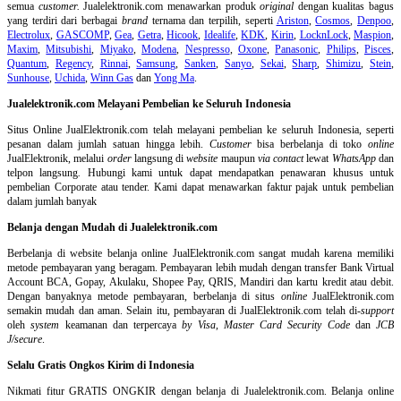
semua
customer.
Jualelektronik.com menawarkan produk
original
dengan kualitas bagus
yang terdiri dari berbagai
brand
ternama dan terpilih, seperti
Ariston
,
Cosmos
,
Denpoo
,
Electrolux
,
GASCOMP
,
Gea
,
Getra
,
Hicook
,
Idealife
,
KDK
,
Kirin
,
LocknLock
,
Maspion
,
Maxim
,
Mitsubishi
,
Miyako
,
Modena
,
Nespresso
,
Oxone
,
Panasonic
,
Philips
,
Pisces
,
Quantum
,
Regency
,
Rinnai
,
Samsung
,
Sanken
,
Sanyo
,
Sekai
,
Sharp
,
Shimizu
,
Stein
,
Sunhouse
,
Uchida
,
Winn Gas
dan
Yong Ma
.
Jualelektronik.com Melayani Pembelian ke Seluruh Indonesia
Situs Online
JualElektronik.com telah melayani pembelian ke seluruh Indonesia, seperti
pesanan dalam jumlah satuan hingga lebih.
Customer
bisa berbelanja di toko
online
JualElektronik, melalui
order
langsung di
website
maupun
via contact
lewat
WhatsApp
dan
telpon langsung
.
Hubungi kami untuk dapat mendapatkan penawaran khusus untuk
pembelian Corporate atau tender. Kami dapat menawarkan faktur pajak untuk pembelian
dalam jumlah banyak
Belanja dengan Mudah di Jualelektronik.com
Berbelanja di
website belanja online
JualElektronik.com sangat mudah karena memiliki
metode pembayaran yang beragam. Pembayaran lebih mudah dengan transfer Bank Virtual
Account BCA, Gopay, Akulaku, Shopee Pay, QRIS, Mandiri dan kartu kredit atau debit.
Dengan banyaknya metode pembayaran, berbelanja di situs
online
JualElektronik.com
semakin mudah dan aman. Selain itu, pembayaran di JualElektronik.com telah di-
support
oleh
system
keamanan dan
terpercaya
by Visa
,
Master Card Security Code
dan
JCB
J/secure
.
Selalu Gratis Ongkos Kirim di Indonesia
Nikmati fitur GRATIS ONGKIR dengan belanja di Jualelektronik.com. Belanja online