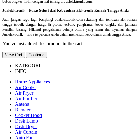
bebas ongkos kirim dengan hati tenang di Jualelektronik.com.
Jualelektronik – Pusat Solusi dari Kebutuhan Elektronik Rumah Tangga Anda
Jadi, jangan ragu lagi. Kunjungi Jualelektronik.com sekarang dan temukan alat rumah
tangga terbaik dengan harga & promo terbaik, pengiriman bebas ongkir, dan jaminan
keaslian barang. Nikmati pengalaman belanja online yang aman dan nyaman dengan
Jualelektronik – mitra terpercaya Anda dalam memenuhi kebutuhan rumah tangga Anda.
You've just added this product to the cart:
View Cart
Continue
KATEGORI
INFO
Home Appliances
Air Cooler
Air Fryer
Air Purifier
Antena
Blender
Cooker Hood
Desk Lamp
Dish Dryer
Air Curtain
Auto Fan