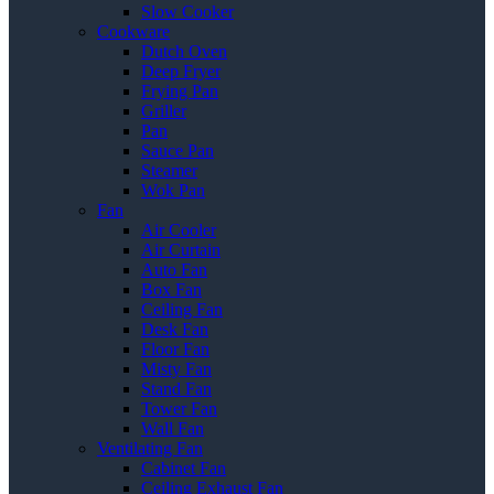
Slow Cooker
Cookware
Dutch Oven
Deep Fryer
Frying Pan
Griller
Pan
Sauce Pan
Steamer
Wok Pan
Fan
Air Cooler
Air Curtain
Auto Fan
Box Fan
Ceiling Fan
Desk Fan
Floor Fan
Misty Fan
Stand Fan
Tower Fan
Wall Fan
Ventilating Fan
Cabinet Fan
Ceiling Exhaust Fan