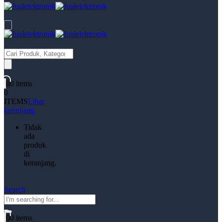
Products
search
0
0 items
0
ITEMS
Lihat
keranjang
Tidak
ada
produk
di
keranjang.
Search
0
0 items