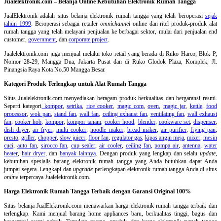
Jualelektronik.com – Belanja Online Kebutuhan Elektronik Rumah Tangga
JualElektronik adalah
situs belanja elektronik rumah tangga
yang telah beroperasi
sejak
tahun 1999
. Beroperasi sebagai retailer
omnichannel
online dan ritel produk-produk alat
rumah tangga yang telah melayani penjualan ke berbagai sektor, mulai dari penjualan end
customer,
government
, dan
corporate project
.
Jualelektronik.com juga menjual melalui toko retail yang berada di Ruko Harco, Blok P,
Nomor 28-29, Mangga Dua, Jakarta Pusat dan di Ruko Glodok Plaza, Komplek, Jl.
Pinangsia Raya Kota No.50 Mangga Besar.
Kategori Produk Terlengkap untuk Alat Rumah Tangga
Situs Jualelektronik.com menyediakan beragam produk berkualitas dan bergaransi resmi.
Seperti kategori
kompor
,
setrika
,
rice cooker
,
magic com
,
oven
,
magic jar
,
kettle
,
food
processor
,
wok pan
,
stand fan
,
wall fan
,
ceiling exhaust fan
,
ventilating fan
,
wall exhaust
fan
,
cooker hob
,
kompor
,
kompor tanam
,
cooker hood
,
blender
,
cookware set
,
dispenser
,
dish dryer
,
air fryer
,
multi cooker
,
noodle maker
,
bread maker
,
air purifier
,
frying pan
,
presto
,
griller
,
chopper
,
slow juicer
,
floor fan
,
regulator gas
,
kipas angin meja
,
mixer
,
mesin
cuci
,
auto fan
,
sirocco fan
,
cup sealer
,
air cooler
,
ceiling fan
,
pompa air
,
antenna
,
water
heater
,
hair dryer
, dan
banyak lainnya
. Dengan produk yang lengkap dan selalu
update
,
kebutuhan spesialis barang elektronik rumah tangga yang Anda butuhkan dapat Anda
jumpai segera. Lengkapi dan
upgrade
perlengkapan elektronik rumah tangga Anda di situs
online
terpercaya Jualelektronik.com.
Harga Elektronik Rumah Tangga Terbaik dengan Garansi Original 100%
Situs belanja
JualElektronik.com menawarkan harga elektronik rumah tangga terbaik dan
terlengkap. Kami menjual barang home appliances baru, berkualitas tinggi, bagus dan