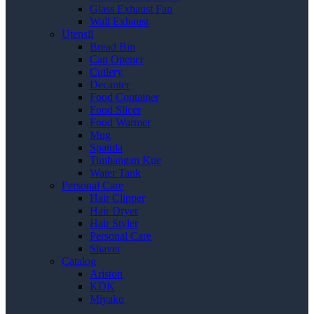
Glass Exhaust Fan
Wall Exhaust
Utensil
Bread Bin
Can Opener
Cutlery
Decanter
Food Container
Food Slicer
Food Warmer
Mug
Spatula
Timbangan Kue
Water Tank
Personal Care
Hair Clipper
Hair Dryer
Hair Styler
Personal Care
Shaver
Catalog
Ariston
KDK
Miyako