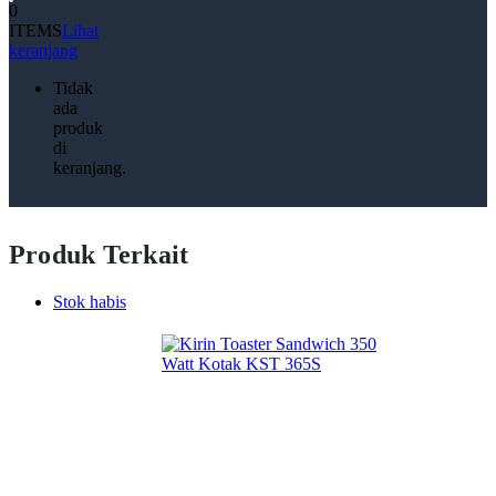
0
ITEMS
Lihat
keranjang
Tidak
ada
produk
di
keranjang.
Produk Terkait
Stok habis