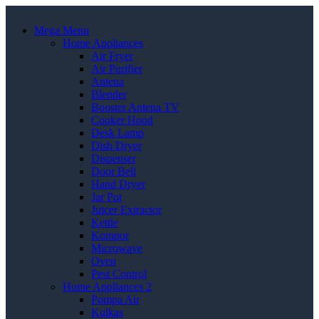
Mega Menu
Home Appliances
Air Fryer
Air Purifier
Antena
Blender
Booster Antena TV
Cooker Hood
Desk Lamp
Dish Dryer
Dispenser
Door Bell
Hand Dryer
Jar Pot
Juicer Extractor
Kettle
Kompor
Microwave
Oven
Pest Control
Home Appliances 2
Pompa Air
Kulkas