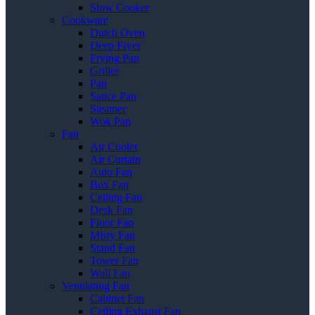
Slow Cooker
Cookware
Dutch Oven
Deep Fryer
Frying Pan
Griller
Pan
Sauce Pan
Steamer
Wok Pan
Fan
Air Cooler
Air Curtain
Auto Fan
Box Fan
Ceiling Fan
Desk Fan
Floor Fan
Misty Fan
Stand Fan
Tower Fan
Wall Fan
Ventilating Fan
Cabinet Fan
Ceiling Exhaust Fan