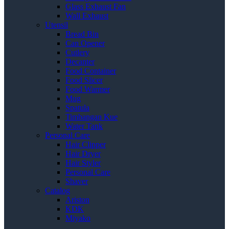
Glass Exhaust Fan
Wall Exhaust
Utensil
Bread Bin
Can Opener
Cutlery
Decanter
Food Container
Food Slicer
Food Warmer
Mug
Spatula
Timbangan Kue
Water Tank
Personal Care
Hair Clipper
Hair Dryer
Hair Styler
Personal Care
Shaver
Catalog
Ariston
KDK
Miyako