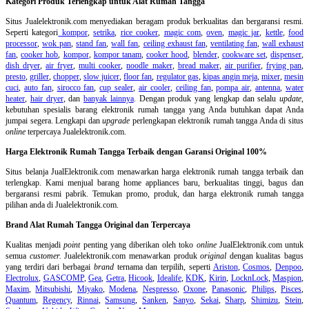
Kategori Produk Terlengkap untuk Alat Rumah Tangga
Situs Jualelektronik.com menyediakan beragam produk berkualitas dan bergaransi resmi.
Seperti kategori
kompor
,
setrika
,
rice cooker
,
magic com
,
oven
,
magic jar
,
kettle
,
food
processor
,
wok pan
,
stand fan
,
wall fan
,
ceiling exhaust fan
,
ventilating fan
,
wall exhaust
fan
,
cooker hob
,
kompor
,
kompor tanam
,
cooker hood
,
blender
,
cookware set
,
dispenser
,
dish dryer
,
air fryer
,
multi cooker
,
noodle maker
,
bread maker
,
air purifier
,
frying pan
,
presto
,
griller
,
chopper
,
slow juicer
,
floor fan
,
regulator gas
,
kipas angin meja
,
mixer
,
mesin
cuci
,
auto fan
,
sirocco fan
,
cup sealer
,
air cooler
,
ceiling fan
,
pompa air
,
antenna
,
water
heater
,
hair dryer
, dan
banyak lainnya
. Dengan produk yang lengkap dan selalu
update
,
kebutuhan spesialis barang elektronik rumah tangga yang Anda butuhkan dapat Anda
jumpai segera. Lengkapi dan
upgrade
perlengkapan elektronik rumah tangga Anda di situs
online
terpercaya Jualelektronik.com.
Harga Elektronik Rumah Tangga Terbaik dengan Garansi Original 100%
Situs belanja
JualElektronik.com menawarkan harga elektronik rumah tangga terbaik dan
terlengkap. Kami menjual barang home appliances baru, berkualitas tinggi, bagus dan
bergaransi resmi pabrik. Temukan promo, produk, dan harga elektronik rumah tangga
pilihan anda di Jualelektronik.com.
Brand Alat Rumah Tangga Original dan Terpercaya
Kualitas menjadi
point
penting yang diberikan oleh toko
online
JualElektronik.com untuk
semua
customer.
Jualelektronik.com menawarkan produk
original
dengan kualitas bagus
yang terdiri dari berbagai
brand
ternama dan terpilih, seperti
Ariston
,
Cosmos
,
Denpoo
,
Electrolux
,
GASCOMP
,
Gea
,
Getra
,
Hicook
,
Idealife
,
KDK
,
Kirin
,
LocknLock
,
Maspion
,
Maxim
,
Mitsubishi
,
Miyako
,
Modena
,
Nespresso
,
Oxone
,
Panasonic
,
Philips
,
Pisces
,
Quantum
,
Regency
,
Rinnai
,
Samsung
,
Sanken
,
Sanyo
,
Sekai
,
Sharp
,
Shimizu
,
Stein
,