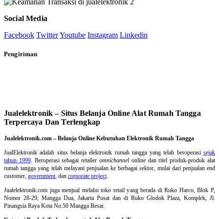
Social Media
Facebook
Twitter
Youtube
Instagram
Linkedin
Pengiriman
Jualelektronik – Situs Belanja Online Alat Rumah Tangga
Terpercaya Dan Terlengkap
Jualelektronik.com – Belanja Online Kebutuhan Elektronik Rumah Tangga
JualElektronik adalah
situs belanja elektronik rumah tangga
yang telah beroperasi
sejak
tahun 1999
. Beroperasi sebagai retailer
omnichannel
online dan ritel produk-produk alat
rumah tangga yang telah melayani penjualan ke berbagai sektor, mulai dari penjualan end
customer,
government
, dan
corporate project
.
Jualelektronik.com juga menjual melalui toko retail yang berada di Ruko Harco, Blok P,
Nomor 28-29, Mangga Dua, Jakarta Pusat dan di Ruko Glodok Plaza, Komplek, Jl.
Pinangsia Raya Kota No.50 Mangga Besar.