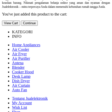
keaslian barang. Nikmati pengalaman belanja online yang aman dan nyaman dengan
Jualelektronik – mitra terpercaya Anda dalam memenuhi kebutuhan rumah tangga Anda.
You've just added this product to the cart:
View Cart
Continue
KATEGORI
INFO
Home Appliances
Air Cooler
Air Fryer
Air Purifier
Antena
Blender
Cooker Hood
Desk Lamp
Dish Dryer
Air Curtain
Auto Fan
Tentang Jualelektronik
My Account
Wish List
Shop