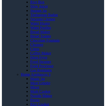
Rice Box
Slow Juicer
Storage Jar
Timbangan Badan
Vacuum Cleaner
Water Heater
Water Purifier
Bread Maker
Bread Toaster
Chocolate Fountain
Chopper
Citrus
Coffee Maker
Deep Fryer
Food Steamer
Food Processor
Gas Regulator
Home Appliances 3
Magic Jar
Meat Grinder
Mixer
Multi Cooker
Noodle Maker
Presto
Rice Cooker