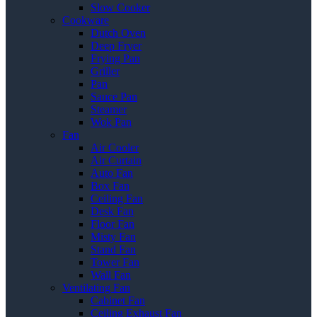
Slow Cooker
Cookware
Dutch Oven
Deep Fryer
Frying Pan
Griller
Pan
Sauce Pan
Steamer
Wok Pan
Fan
Air Cooler
Air Curtain
Auto Fan
Box Fan
Ceiling Fan
Desk Fan
Floor Fan
Misty Fan
Stand Fan
Tower Fan
Wall Fan
Ventilating Fan
Cabinet Fan
Ceiling Exhaust Fan