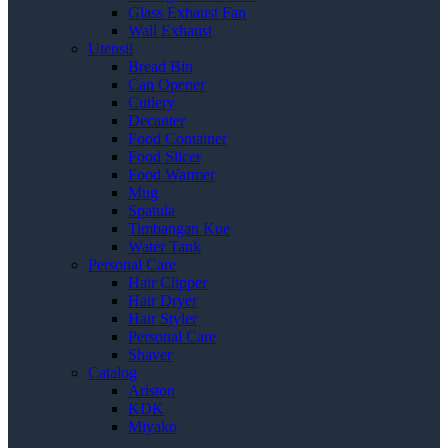
Glass Exhaust Fan
Wall Exhaust
Utensil
Bread Bin
Can Opener
Cutlery
Decanter
Food Container
Food Slicer
Food Warmer
Mug
Spatula
Timbangan Kue
Water Tank
Personal Care
Hair Clipper
Hair Dryer
Hair Styler
Personal Care
Shaver
Catalog
Ariston
KDK
Miyako