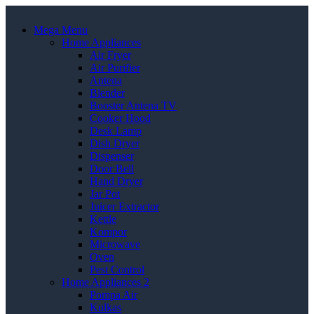
Mega Menu
Home Appliances
Air Fryer
Air Purifier
Antena
Blender
Booster Antena TV
Cooker Hood
Desk Lamp
Dish Dryer
Dispenser
Door Bell
Hand Dryer
Jar Pot
Juicer Extractor
Kettle
Kompor
Microwave
Oven
Pest Control
Home Appliances 2
Pompa Air
Kulkas