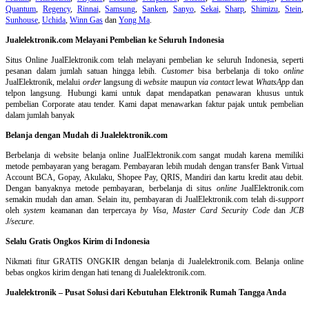
Quantum
,
Regency
,
Rinnai
,
Samsung
,
Sanken
,
Sanyo
,
Sekai
,
Sharp
,
Shimizu
,
Stein
,
Sunhouse
,
Uchida
,
Winn Gas
dan
Yong Ma
.
Jualelektronik.com Melayani Pembelian ke Seluruh Indonesia
Situs Online
JualElektronik.com telah melayani pembelian ke seluruh Indonesia, seperti
pesanan dalam jumlah satuan hingga lebih.
Customer
bisa berbelanja di toko
online
JualElektronik, melalui
order
langsung di
website
maupun
via contact
lewat
WhatsApp
dan
telpon langsung
.
Hubungi kami untuk dapat mendapatkan penawaran khusus untuk
pembelian Corporate atau tender. Kami dapat menawarkan faktur pajak untuk pembelian
dalam jumlah banyak
Belanja dengan Mudah di Jualelektronik.com
Berbelanja di
website belanja online
JualElektronik.com sangat mudah karena memiliki
metode pembayaran yang beragam. Pembayaran lebih mudah dengan transfer Bank Virtual
Account BCA, Gopay, Akulaku, Shopee Pay, QRIS, Mandiri dan kartu kredit atau debit.
Dengan banyaknya metode pembayaran, berbelanja di situs
online
JualElektronik.com
semakin mudah dan aman. Selain itu, pembayaran di JualElektronik.com telah di-
support
oleh
system
keamanan dan
terpercaya
by Visa
,
Master Card Security Code
dan
JCB
J/secure
.
Selalu Gratis Ongkos Kirim di Indonesia
Nikmati fitur GRATIS ONGKIR dengan belanja di Jualelektronik.com. Belanja online
bebas ongkos kirim dengan hati tenang di Jualelektronik.com.
Jualelektronik – Pusat Solusi dari Kebutuhan Elektronik Rumah Tangga Anda