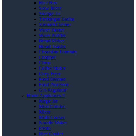
Rice Box
Slow Juicer
Storage Jar
Timbangan Badan
Vacuum Cleaner
Water Heater
Water Purifier
Bread Maker
Bread Toaster
Chocolate Fountain
Chopper
Citrus
Coffee Maker
Deep Fryer
Food Steamer
Food Processor
Gas Regulator
Home Appliances 3
Magic Jar
Meat Grinder
Mixer
Multi Cooker
Noodle Maker
Presto
Rice Cooker