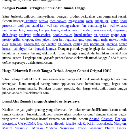
Kategori Produk Terlengkap untuk Alat Rumah Tangga
Situs Jualelektronik.com menyediakan beragam produk berkualitas dan bergaransi resmi.
Seperti kategori
kompor
,
setrika
,
rice cooker
,
magic com
,
oven
,
magic jar
,
kettle
,
food
processor
,
wok pan
,
stand fan
,
wall fan
,
ceiling exhaust fan
,
ventilating fan
,
wall exhaust
fan
,
cooker hob
,
kompor
,
kompor tanam
,
cooker hood
,
blender
,
cookware set
,
dispenser
,
dish dryer
,
air fryer
,
multi cooker
,
noodle maker
,
bread maker
,
air purifier
,
frying pan
,
presto
,
griller
,
chopper
,
slow juicer
,
floor fan
,
regulator gas
,
kipas angin meja
,
mixer
,
mesin
cuci
,
auto fan
,
sirocco fan
,
cup sealer
,
air cooler
,
ceiling fan
,
pompa air
,
antenna
,
water
heater
,
hair dryer
, dan
banyak lainnya
. Dengan produk yang lengkap dan selalu
update
,
kebutuhan spesialis barang elektronik rumah tangga yang Anda butuhkan dapat Anda
jumpai segera. Lengkapi dan
upgrade
perlengkapan elektronik rumah tangga Anda di situs
online
terpercaya Jualelektronik.com.
Harga Elektronik Rumah Tangga Terbaik dengan Garansi Original 100%
Situs belanja
JualElektronik.com menawarkan harga elektronik rumah tangga terbaik dan
terlengkap. Kami menjual barang home appliances baru, berkualitas tinggi, bagus dan
bergaransi resmi pabrik. Temukan promo, produk, dan harga elektronik rumah tangga
pilihan anda di Jualelektronik.com.
Brand Alat Rumah Tangga Original dan Terpercaya
Kualitas menjadi
point
penting yang diberikan oleh toko
online
JualElektronik.com untuk
semua
customer.
Jualelektronik.com menawarkan produk
original
dengan kualitas bagus
yang terdiri dari berbagai
brand
ternama dan terpilih, seperti
Ariston
,
Cosmos
,
Denpoo
,
Electrolux
,
GASCOMP
,
Gea
,
Getra
,
Hicook
,
Idealife
,
KDK
,
Kirin
,
LocknLock
,
Maspion
,
Maxim
,
Mitsubishi
,
Miyako
,
Modena
,
Nespresso
,
Oxone
,
Panasonic
,
Philips
,
Pisces
,