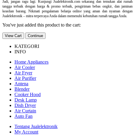
Jadi, jangan ragu lagi. Kunjungi Jualelektronik.com sekarang dan temukan alat rumah
tangga terbaik dengan harga & promo terbaik, pengiriman bebas ongkir, dan jaminan
keaslian barang. Nikmati pengalaman belanja online yang aman dan nyaman dengan
Jualelektronik – mitra terpercaya Anda dalam memenuhi kebutuhan rumah tangga Anda.
You've just added this product to the cart:
View Cart
Continue
KATEGORI
INFO
Home Appliances
Air Cooler
Air Fryer
Air Purifier
Antena
Blender
Cooker Hood
Desk Lamp
Dish Dryer
Air Curtain
Auto Fan
Tentang Jualelektronik
My Account