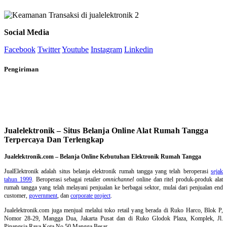
Social Media
Facebook
Twitter
Youtube
Instagram
Linkedin
Pengiriman
Jualelektronik – Situs Belanja Online Alat Rumah Tangga
Terpercaya Dan Terlengkap
Jualelektronik.com – Belanja Online Kebutuhan Elektronik Rumah Tangga
JualElektronik adalah
situs belanja elektronik rumah tangga
yang telah beroperasi
sejak
tahun 1999
. Beroperasi sebagai retailer
omnichannel
online dan ritel produk-produk alat
rumah tangga yang telah melayani penjualan ke berbagai sektor, mulai dari penjualan end
customer,
government
, dan
corporate project
.
Jualelektronik.com juga menjual melalui toko retail yang berada di Ruko Harco, Blok P,
Nomor 28-29, Mangga Dua, Jakarta Pusat dan di Ruko Glodok Plaza, Komplek, Jl.
Pinangsia Raya Kota No.50 Mangga Besar.