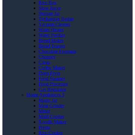
Rice Box
Slow Juicer
Storage Jar
Timbangan Badan
Vacuum Cleaner
Water Heater
Water Purifier
Bread Maker
Bread Toaster
Chocolate Fountain
Chopper
Citrus
Coffee Maker
Deep Fryer
Food Steamer
Food Processor
Gas Regulator
Home Appliances 3
Magic Jar
Meat Grinder
Mixer
Multi Cooker
Noodle Maker
Presto
Rice Cooker