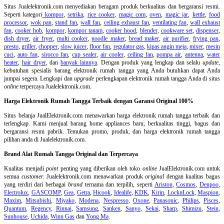
Situs Jualelektronik.com menyediakan beragam produk berkualitas dan bergaransi resmi.
Seperti kategori
kompor
,
setrika
,
rice cooker
,
magic com
,
oven
,
magic jar
,
kettle
,
food
processor
,
wok pan
,
stand fan
,
wall fan
,
ceiling exhaust fan
,
ventilating fan
,
wall exhaust
fan
,
cooker hob
,
kompor
,
kompor tanam
,
cooker hood
,
blender
,
cookware set
,
dispenser
,
dish dryer
,
air fryer
,
multi cooker
,
noodle maker
,
bread maker
,
air purifier
,
frying pan
,
presto
,
griller
,
chopper
,
slow juicer
,
floor fan
,
regulator gas
,
kipas angin meja
,
mixer
,
mesin
cuci
,
auto fan
,
sirocco fan
,
cup sealer
,
air cooler
,
ceiling fan
,
pompa air
,
antenna
,
water
heater
,
hair dryer
, dan
banyak lainnya
. Dengan produk yang lengkap dan selalu
update
,
kebutuhan spesialis barang elektronik rumah tangga yang Anda butuhkan dapat Anda
jumpai segera. Lengkapi dan
upgrade
perlengkapan elektronik rumah tangga Anda di situs
online
terpercaya Jualelektronik.com.
Harga Elektronik Rumah Tangga Terbaik dengan Garansi Original 100%
Situs belanja
JualElektronik.com menawarkan harga elektronik rumah tangga terbaik dan
terlengkap. Kami menjual barang home appliances baru, berkualitas tinggi, bagus dan
bergaransi resmi pabrik. Temukan promo, produk, dan harga elektronik rumah tangga
pilihan anda di Jualelektronik.com.
Brand Alat Rumah Tangga Original dan Terpercaya
Kualitas menjadi
point
penting yang diberikan oleh toko
online
JualElektronik.com untuk
semua
customer.
Jualelektronik.com menawarkan produk
original
dengan kualitas bagus
yang terdiri dari berbagai
brand
ternama dan terpilih, seperti
Ariston
,
Cosmos
,
Denpoo
,
Electrolux
,
GASCOMP
,
Gea
,
Getra
,
Hicook
,
Idealife
,
KDK
,
Kirin
,
LocknLock
,
Maspion
,
Maxim
,
Mitsubishi
,
Miyako
,
Modena
,
Nespresso
,
Oxone
,
Panasonic
,
Philips
,
Pisces
,
Quantum
,
Regency
,
Rinnai
,
Samsung
,
Sanken
,
Sanyo
,
Sekai
,
Sharp
,
Shimizu
,
Stein
,
Sunhouse
,
Uchida
,
Winn Gas
dan
Yong Ma
.