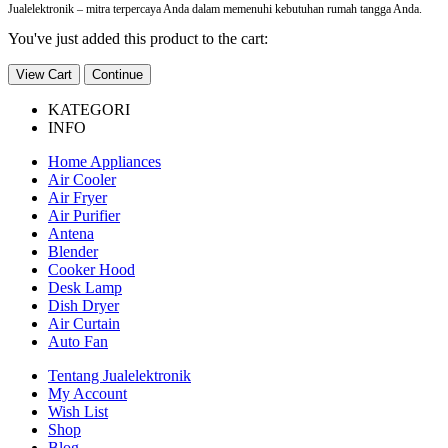
Jualelektronik – mitra terpercaya Anda dalam memenuhi kebutuhan rumah tangga Anda.
You've just added this product to the cart:
View Cart
Continue
KATEGORI
INFO
Home Appliances
Air Cooler
Air Fryer
Air Purifier
Antena
Blender
Cooker Hood
Desk Lamp
Dish Dryer
Air Curtain
Auto Fan
Tentang Jualelektronik
My Account
Wish List
Shop
Blog