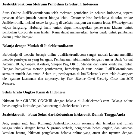
Jualelektronik.com Melayani Pembelian ke Seluruh Indonesia
Situs Online
JualElektronik.com telah melayani pembelian ke seluruh Indonesia, seperti
pesanan dalam jumlah satuan hingga lebih.
Customer
bisa berbelanja di toko
online
JualElektronik, melalui
order
langsung di
website
maupun
via contact
lewat
WhatsApp
dan
telpon langsung
.
Hubungi kami untuk dapat mendapatkan penawaran khusus untuk
pembelian Corporate atau tender. Kami dapat menawarkan faktur pajak untuk pembelian
dalam jumlah banyak
Belanja dengan Mudah di Jualelektronik.com
Berbelanja di
website belanja online
JualElektronik.com sangat mudah karena memiliki
metode pembayaran yang beragam. Pembayaran lebih mudah dengan transfer Bank Virtual
Account BCA, Gopay, Akulaku, Shopee Pay, QRIS, Mandiri dan kartu kredit atau debit.
Dengan banyaknya metode pembayaran, berbelanja di situs
online
JualElektronik.com
semakin mudah dan aman. Selain itu, pembayaran di JualElektronik.com telah di-
support
oleh
system
keamanan dan
terpercaya
by Visa
,
Master Card Security Code
dan
JCB
J/secure
.
Selalu Gratis Ongkos Kirim di Indonesia
Nikmati fitur GRATIS ONGKIR dengan belanja di Jualelektronik.com. Belanja online
bebas ongkos kirim dengan hati tenang di Jualelektronik.com.
Jualelektronik – Pusat Solusi dari Kebutuhan Elektronik Rumah Tangga Anda
Jadi, jangan ragu lagi. Kunjungi Jualelektronik.com sekarang dan temukan alat rumah
tangga terbaik dengan harga & promo terbaik, pengiriman bebas ongkir, dan jaminan
keaslian barang. Nikmati pengalaman belanja online yang aman dan nyaman dengan