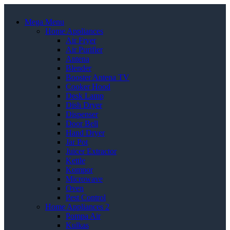
Mega Menu
Home Appliances
Air Fryer
Air Purifier
Antena
Blender
Booster Antena TV
Cooker Hood
Desk Lamp
Dish Dryer
Dispenser
Door Bell
Hand Dryer
Jar Pot
Juicer Extractor
Kettle
Kompor
Microwave
Oven
Pest Control
Home Appliances 2
Pompa Air
Kulkas