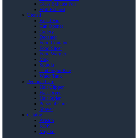
Glass Exhaust Fan
Wall Exhaust
Utensil
Bread Bin
Can Opener
Cutlery
Decanter
Food Container
Food Slicer
Food Warmer
Mug
Spatula
Timbangan Kue
Water Tank
Personal Care
Hair Clipper
Hair Dryer
Hair Styler
Personal Care
Shaver
Catalog
Ariston
KDK
Miyako