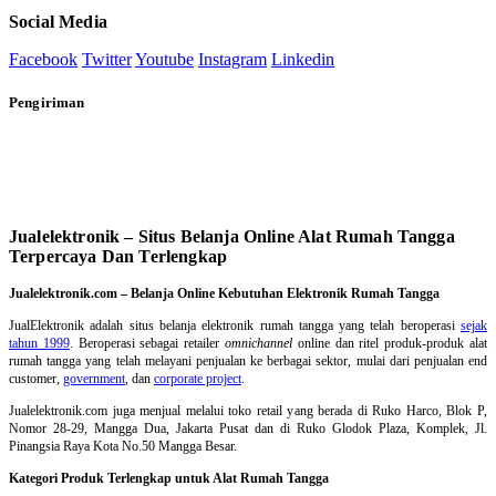
Social Media
Facebook
Twitter
Youtube
Instagram
Linkedin
Pengiriman
Jualelektronik – Situs Belanja Online Alat Rumah Tangga
Terpercaya Dan Terlengkap
Jualelektronik.com – Belanja Online Kebutuhan Elektronik Rumah Tangga
JualElektronik adalah
situs belanja elektronik rumah tangga
yang telah beroperasi
sejak
tahun 1999
. Beroperasi sebagai retailer
omnichannel
online dan ritel produk-produk alat
rumah tangga yang telah melayani penjualan ke berbagai sektor, mulai dari penjualan end
customer,
government
, dan
corporate project
.
Jualelektronik.com juga menjual melalui toko retail yang berada di Ruko Harco, Blok P,
Nomor 28-29, Mangga Dua, Jakarta Pusat dan di Ruko Glodok Plaza, Komplek, Jl.
Pinangsia Raya Kota No.50 Mangga Besar.
Kategori Produk Terlengkap untuk Alat Rumah Tangga