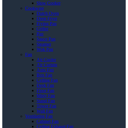
Slow Cooker
Cookware
Dutch Oven
Deep Fryer
Frying Pan
Griller
Pan
Sauce Pan
Steamer
Wok Pan
Fan
Air Cooler
Air Curtain
Auto Fan
Box Fan
Ceiling Fan
Desk Fan
Floor Fan
Misty Fan
Stand Fan
Tower Fan
Wall Fan
Ventilating Fan
Cabinet Fan
Ceiling Exhaust Fan