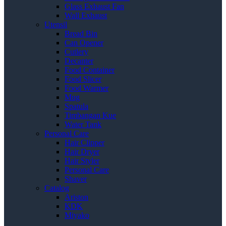
Glass Exhaust Fan
Wall Exhaust
Utensil
Bread Bin
Can Opener
Cutlery
Decanter
Food Container
Food Slicer
Food Warmer
Mug
Spatula
Timbangan Kue
Water Tank
Personal Care
Hair Clipper
Hair Dryer
Hair Styler
Personal Care
Shaver
Catalog
Ariston
KDK
Miyako