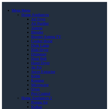
Mega Menu
Home Appliances
Air Fryer
Air Purifier
Antena
Blender
Booster Antena TV
Cooker Hood
Desk Lamp
Dish Dryer
Dispenser
Door Bell
Hand Dryer
Jar Pot
Juicer Extractor
Kettle
Kompor
Microwave
Oven
Pest Control
Home Appliances 2
Pompa Air
Kulkas