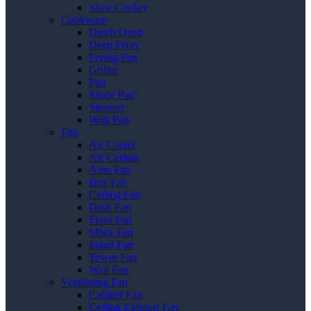
Slow Cooker
Cookware
Dutch Oven
Deep Fryer
Frying Pan
Griller
Pan
Sauce Pan
Steamer
Wok Pan
Fan
Air Cooler
Air Curtain
Auto Fan
Box Fan
Ceiling Fan
Desk Fan
Floor Fan
Misty Fan
Stand Fan
Tower Fan
Wall Fan
Ventilating Fan
Cabinet Fan
Ceiling Exhaust Fan