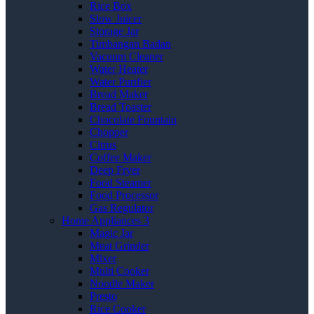
Rice Box
Slow Juicer
Storage Jar
Timbangan Badan
Vacuum Cleaner
Water Heater
Water Purifier
Bread Maker
Bread Toaster
Chocolate Fountain
Chopper
Citrus
Coffee Maker
Deep Fryer
Food Steamer
Food Processor
Gas Regulator
Home Appliances 3
Magic Jar
Meat Grinder
Mixer
Multi Cooker
Noodle Maker
Presto
Rice Cooker