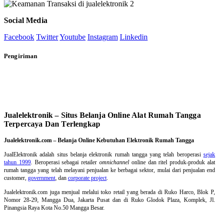
Social Media
Facebook
Twitter
Youtube
Instagram
Linkedin
Pengiriman
Jualelektronik – Situs Belanja Online Alat Rumah Tangga
Terpercaya Dan Terlengkap
Jualelektronik.com – Belanja Online Kebutuhan Elektronik Rumah Tangga
JualElektronik adalah
situs belanja elektronik rumah tangga
yang telah beroperasi
sejak
tahun 1999
. Beroperasi sebagai retailer
omnichannel
online dan ritel produk-produk alat
rumah tangga yang telah melayani penjualan ke berbagai sektor, mulai dari penjualan end
customer,
government
, dan
corporate project
.
Jualelektronik.com juga menjual melalui toko retail yang berada di Ruko Harco, Blok P,
Nomor 28-29, Mangga Dua, Jakarta Pusat dan di Ruko Glodok Plaza, Komplek, Jl.
Pinangsia Raya Kota No.50 Mangga Besar.