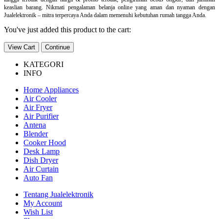
keaslian barang. Nikmati pengalaman belanja online yang aman dan nyaman dengan
Jualelektronik – mitra terpercaya Anda dalam memenuhi kebutuhan rumah tangga Anda.
You've just added this product to the cart:
View Cart
Continue
KATEGORI
INFO
Home Appliances
Air Cooler
Air Fryer
Air Purifier
Antena
Blender
Cooker Hood
Desk Lamp
Dish Dryer
Air Curtain
Auto Fan
Tentang Jualelektronik
My Account
Wish List