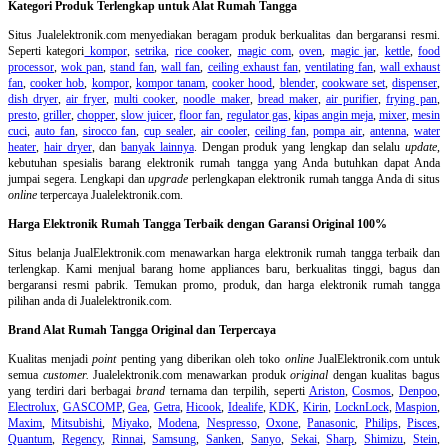
Kategori Produk Terlengkap untuk Alat Rumah Tangga
Situs Jualelektronik.com menyediakan beragam produk berkualitas dan bergaransi resmi.
Seperti kategori
kompor
,
setrika
,
rice cooker
,
magic com
,
oven
,
magic jar
,
kettle
,
food
processor
,
wok pan
,
stand fan
,
wall fan
,
ceiling exhaust fan
,
ventilating fan
,
wall exhaust
fan
,
cooker hob
,
kompor
,
kompor tanam
,
cooker hood
,
blender
,
cookware set
,
dispenser
,
dish dryer
,
air fryer
,
multi cooker
,
noodle maker
,
bread maker
,
air purifier
,
frying pan
,
presto
,
griller
,
chopper
,
slow juicer
,
floor fan
,
regulator gas
,
kipas angin meja
,
mixer
,
mesin
cuci
,
auto fan
,
sirocco fan
,
cup sealer
,
air cooler
,
ceiling fan
,
pompa air
,
antenna
,
water
heater
,
hair dryer
, dan
banyak lainnya
. Dengan produk yang lengkap dan selalu
update
,
kebutuhan spesialis barang elektronik rumah tangga yang Anda butuhkan dapat Anda
jumpai segera. Lengkapi dan
upgrade
perlengkapan elektronik rumah tangga Anda di situs
online
terpercaya Jualelektronik.com.
Harga Elektronik Rumah Tangga Terbaik dengan Garansi Original 100%
Situs belanja
JualElektronik.com menawarkan harga elektronik rumah tangga terbaik dan
terlengkap. Kami menjual barang home appliances baru, berkualitas tinggi, bagus dan
bergaransi resmi pabrik. Temukan promo, produk, dan harga elektronik rumah tangga
pilihan anda di Jualelektronik.com.
Brand Alat Rumah Tangga Original dan Terpercaya
Kualitas menjadi
point
penting yang diberikan oleh toko
online
JualElektronik.com untuk
semua
customer.
Jualelektronik.com menawarkan produk
original
dengan kualitas bagus
yang terdiri dari berbagai
brand
ternama dan terpilih, seperti
Ariston
,
Cosmos
,
Denpoo
,
Electrolux
,
GASCOMP
,
Gea
,
Getra
,
Hicook
,
Idealife
,
KDK
,
Kirin
,
LocknLock
,
Maspion
,
Maxim
,
Mitsubishi
,
Miyako
,
Modena
,
Nespresso
,
Oxone
,
Panasonic
,
Philips
,
Pisces
,
Quantum
,
Regency
,
Rinnai
,
Samsung
,
Sanken
,
Sanyo
,
Sekai
,
Sharp
,
Shimizu
,
Stein
,