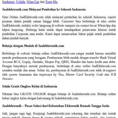
Sunhouse
,
Uchida
,
Winn Gas
dan
Yong Ma
.
Jualelektronik.com Melayani Pembelian ke Seluruh Indonesia
Situs Online
JualElektronik.com telah melayani pembelian ke seluruh Indonesia, seperti
pesanan dalam jumlah satuan hingga lebih.
Customer
bisa berbelanja di toko
online
JualElektronik, melalui
order
langsung di
website
maupun
via contact
lewat
WhatsApp
dan
telpon langsung
.
Hubungi kami untuk dapat mendapatkan penawaran khusus untuk
pembelian Corporate atau tender. Kami dapat menawarkan faktur pajak untuk pembelian
dalam jumlah banyak
Belanja dengan Mudah di Jualelektronik.com
Berbelanja di
website belanja online
JualElektronik.com sangat mudah karena memiliki
metode pembayaran yang beragam. Pembayaran lebih mudah dengan transfer Bank Virtual
Account BCA, Gopay, Akulaku, Shopee Pay, QRIS, Mandiri dan kartu kredit atau debit.
Dengan banyaknya metode pembayaran, berbelanja di situs
online
JualElektronik.com
semakin mudah dan aman. Selain itu, pembayaran di JualElektronik.com telah di-
support
oleh
system
keamanan dan
terpercaya
by Visa
,
Master Card Security Code
dan
JCB
J/secure
.
Selalu Gratis Ongkos Kirim di Indonesia
Nikmati fitur GRATIS ONGKIR dengan belanja di Jualelektronik.com. Belanja online
bebas ongkos kirim dengan hati tenang di Jualelektronik.com.
Jualelektronik – Pusat Solusi dari Kebutuhan Elektronik Rumah Tangga Anda
Jadi, jangan ragu lagi. Kunjungi Jualelektronik.com sekarang dan temukan alat rumah
tangga terbaik dengan harga & promo terbaik, pengiriman bebas ongkir, dan jaminan