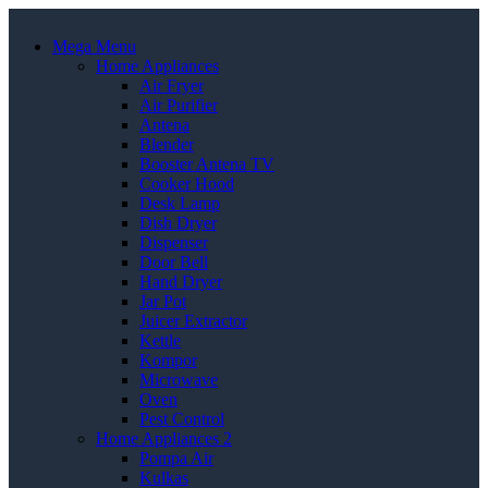
Mega Menu
Home Appliances
Air Fryer
Air Purifier
Antena
Blender
Booster Antena TV
Cooker Hood
Desk Lamp
Dish Dryer
Dispenser
Door Bell
Hand Dryer
Jar Pot
Juicer Extractor
Kettle
Kompor
Microwave
Oven
Pest Control
Home Appliances 2
Pompa Air
Kulkas