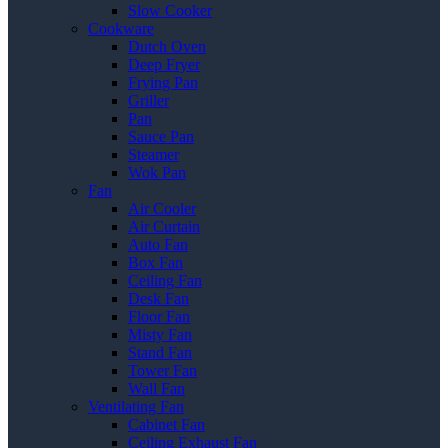
Slow Cooker
Cookware
Dutch Oven
Deep Fryer
Frying Pan
Griller
Pan
Sauce Pan
Steamer
Wok Pan
Fan
Air Cooler
Air Curtain
Auto Fan
Box Fan
Ceiling Fan
Desk Fan
Floor Fan
Misty Fan
Stand Fan
Tower Fan
Wall Fan
Ventilating Fan
Cabinet Fan
Ceiling Exhaust Fan