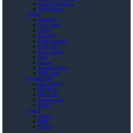
Glass Exhaust Fan
Wall Exhaust
Utensil
Bread Bin
Can Opener
Cutlery
Decanter
Food Container
Food Slicer
Food Warmer
Mug
Spatula
Timbangan Kue
Water Tank
Personal Care
Hair Clipper
Hair Dryer
Hair Styler
Personal Care
Shaver
Catalog
Ariston
KDK
Miyako