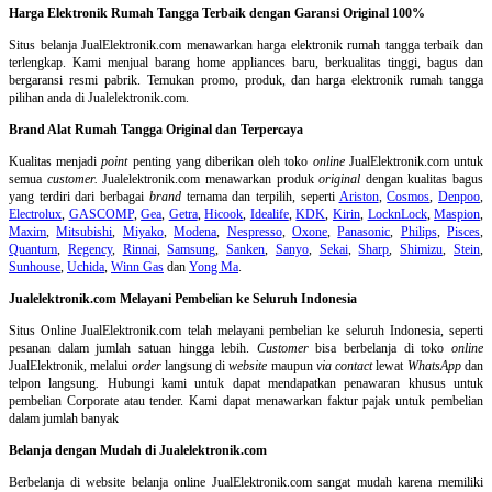
Harga Elektronik Rumah Tangga Terbaik dengan Garansi Original 100%
Situs belanja
JualElektronik.com menawarkan harga elektronik rumah tangga terbaik dan
terlengkap. Kami menjual barang home appliances baru, berkualitas tinggi, bagus dan
bergaransi resmi pabrik. Temukan promo, produk, dan harga elektronik rumah tangga
pilihan anda di Jualelektronik.com.
Brand Alat Rumah Tangga Original dan Terpercaya
Kualitas menjadi
point
penting yang diberikan oleh toko
online
JualElektronik.com untuk
semua
customer.
Jualelektronik.com menawarkan produk
original
dengan kualitas bagus
yang terdiri dari berbagai
brand
ternama dan terpilih, seperti
Ariston
,
Cosmos
,
Denpoo
,
Electrolux
,
GASCOMP
,
Gea
,
Getra
,
Hicook
,
Idealife
,
KDK
,
Kirin
,
LocknLock
,
Maspion
,
Maxim
,
Mitsubishi
,
Miyako
,
Modena
,
Nespresso
,
Oxone
,
Panasonic
,
Philips
,
Pisces
,
Quantum
,
Regency
,
Rinnai
,
Samsung
,
Sanken
,
Sanyo
,
Sekai
,
Sharp
,
Shimizu
,
Stein
,
Sunhouse
,
Uchida
,
Winn Gas
dan
Yong Ma
.
Jualelektronik.com Melayani Pembelian ke Seluruh Indonesia
Situs Online
JualElektronik.com telah melayani pembelian ke seluruh Indonesia, seperti
pesanan dalam jumlah satuan hingga lebih.
Customer
bisa berbelanja di toko
online
JualElektronik, melalui
order
langsung di
website
maupun
via contact
lewat
WhatsApp
dan
telpon langsung
.
Hubungi kami untuk dapat mendapatkan penawaran khusus untuk
pembelian Corporate atau tender. Kami dapat menawarkan faktur pajak untuk pembelian
dalam jumlah banyak
Belanja dengan Mudah di Jualelektronik.com
Berbelanja di
website belanja online
JualElektronik.com sangat mudah karena memiliki