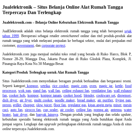
Jualelektronik – Situs Belanja Online Alat Rumah Tangga
Terpercaya Dan Terlengkap
Jualelektronik.com – Belanja Online Kebutuhan Elektronik Rumah Tangga
JualElektronik adalah
situs belanja elektronik rumah tangga
yang telah beroperasi
sejak
tahun 1999
. Beroperasi sebagai retailer
omnichannel
online dan ritel produk-produk alat
rumah tangga yang telah melayani penjualan ke berbagai sektor, mulai dari penjualan end
customer,
government
, dan
corporate project
.
Jualelektronik.com juga menjual melalui toko retail yang berada di Ruko Harco, Blok P,
Nomor 28-29, Mangga Dua, Jakarta Pusat dan di Ruko Glodok Plaza, Komplek, Jl.
Pinangsia Raya Kota No.50 Mangga Besar.
Kategori Produk Terlengkap untuk Alat Rumah Tangga
Situs Jualelektronik.com menyediakan beragam produk berkualitas dan bergaransi resmi.
Seperti kategori
kompor
,
setrika
,
rice cooker
,
magic com
,
oven
,
magic jar
,
kettle
,
food
processor
,
wok pan
,
stand fan
,
wall fan
,
ceiling exhaust fan
,
ventilating fan
,
wall exhaust
fan
,
cooker hob
,
kompor
,
kompor tanam
,
cooker hood
,
blender
,
cookware set
,
dispenser
,
dish dryer
,
air fryer
,
multi cooker
,
noodle maker
,
bread maker
,
air purifier
,
frying pan
,
presto
,
griller
,
chopper
,
slow juicer
,
floor fan
,
regulator gas
,
kipas angin meja
,
mixer
,
mesin
cuci
,
auto fan
,
sirocco fan
,
cup sealer
,
air cooler
,
ceiling fan
,
pompa air
,
antenna
,
water
heater
,
hair dryer
, dan
banyak lainnya
. Dengan produk yang lengkap dan selalu
update
,
kebutuhan spesialis barang elektronik rumah tangga yang Anda butuhkan dapat Anda
jumpai segera. Lengkapi dan
upgrade
perlengkapan elektronik rumah tangga Anda di situs
online
terpercaya Jualelektronik.com.