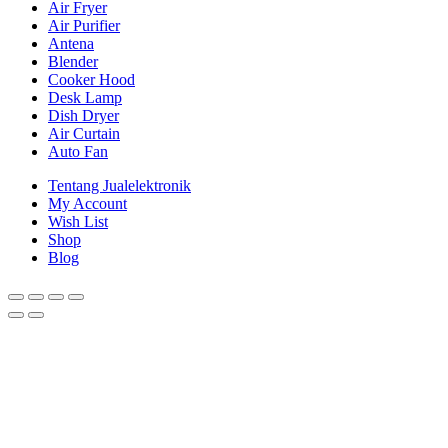
Air Fryer
Air Purifier
Antena
Blender
Cooker Hood
Desk Lamp
Dish Dryer
Air Curtain
Auto Fan
Tentang Jualelektronik
My Account
Wish List
Shop
Blog