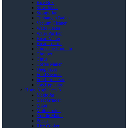
Rice Box
Slow Juicer
Storage Jar
Timbangan Badan
Vacuum Cleaner
Water Heater
Water Purifier
Bread Maker
Bread Toaster
Chocolate Fountain
Chopper
Citrus
Coffee Maker
Deep Fryer
Food Steamer
Food Processor
Gas Regulator
Home Appliances 3
Magic Jar
Meat Grinder
Mixer
Multi Cooker
Noodle Maker
Presto
Rice Cooker