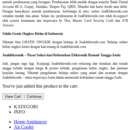
metode pembayaran yang beragam. Pembayaran lebih mudah dengan transfer Bank Virtual
Account BCA, Gopay, Akulaku, Shopee Pay, QRIS, Mandiri dan kartu kredit atau debit.
Dengan banyaknya metode pembayaran, berbelanja di situs
online
JualElektronik.com
semakin mudah dan aman. Selain itu, pembayaran di JualElektronik.com telah di-
support
oleh
system
keamanan dan
terpercaya
by Visa
,
Master Card Security Code
dan
JCB
J/secure
.
Selalu Gratis Ongkos Kirim di Indonesia
Nikmati fitur GRATIS ONGKIR dengan belanja di Jualelektronik.com. Belanja online
bebas ongkos kirim dengan hati tenang di Jualelektronik.com.
Jualelektronik – Pusat Solusi dari Kebutuhan Elektronik Rumah Tangga Anda
Jadi, jangan ragu lagi. Kunjungi Jualelektronik.com sekarang dan temukan alat rumah
tangga terbaik dengan harga & promo terbaik, pengiriman bebas ongkir, dan jaminan
keaslian barang. Nikmati pengalaman belanja online yang aman dan nyaman dengan
Jualelektronik – mitra terpercaya Anda dalam memenuhi kebutuhan rumah tangga Anda.
You've just added this product to the cart:
View Cart
Continue
KATEGORI
INFO
Home Appliances
Air Cooler