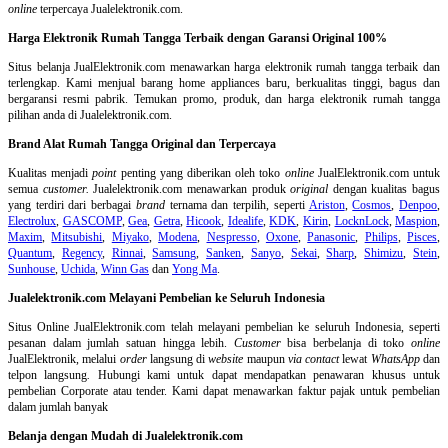
online
terpercaya Jualelektronik.com.
Harga Elektronik Rumah Tangga Terbaik dengan Garansi Original 100%
Situs belanja
JualElektronik.com menawarkan harga elektronik rumah tangga terbaik dan
terlengkap. Kami menjual barang home appliances baru, berkualitas tinggi, bagus dan
bergaransi resmi pabrik. Temukan promo, produk, dan harga elektronik rumah tangga
pilihan anda di Jualelektronik.com.
Brand Alat Rumah Tangga Original dan Terpercaya
Kualitas menjadi
point
penting yang diberikan oleh toko
online
JualElektronik.com untuk
semua
customer.
Jualelektronik.com menawarkan produk
original
dengan kualitas bagus
yang terdiri dari berbagai
brand
ternama dan terpilih, seperti
Ariston
,
Cosmos
,
Denpoo
,
Electrolux
,
GASCOMP
,
Gea
,
Getra
,
Hicook
,
Idealife
,
KDK
,
Kirin
,
LocknLock
,
Maspion
,
Maxim
,
Mitsubishi
,
Miyako
,
Modena
,
Nespresso
,
Oxone
,
Panasonic
,
Philips
,
Pisces
,
Quantum
,
Regency
,
Rinnai
,
Samsung
,
Sanken
,
Sanyo
,
Sekai
,
Sharp
,
Shimizu
,
Stein
,
Sunhouse
,
Uchida
,
Winn Gas
dan
Yong Ma
.
Jualelektronik.com Melayani Pembelian ke Seluruh Indonesia
Situs Online
JualElektronik.com telah melayani pembelian ke seluruh Indonesia, seperti
pesanan dalam jumlah satuan hingga lebih.
Customer
bisa berbelanja di toko
online
JualElektronik, melalui
order
langsung di
website
maupun
via contact
lewat
WhatsApp
dan
telpon langsung
.
Hubungi kami untuk dapat mendapatkan penawaran khusus untuk
pembelian Corporate atau tender. Kami dapat menawarkan faktur pajak untuk pembelian
dalam jumlah banyak
Belanja dengan Mudah di Jualelektronik.com