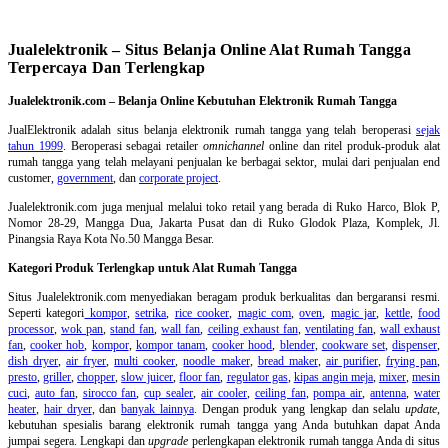
Jualelektronik – Situs Belanja Online Alat Rumah Tangga
Terpercaya Dan Terlengkap
Jualelektronik.com – Belanja Online Kebutuhan Elektronik Rumah Tangga
JualElektronik adalah
situs belanja elektronik rumah tangga
yang telah beroperasi
sejak
tahun 1999
. Beroperasi sebagai retailer
omnichannel
online dan ritel produk-produk alat
rumah tangga yang telah melayani penjualan ke berbagai sektor, mulai dari penjualan end
customer,
government
, dan
corporate project
.
Jualelektronik.com juga menjual melalui toko retail yang berada di Ruko Harco, Blok P,
Nomor 28-29, Mangga Dua, Jakarta Pusat dan di Ruko Glodok Plaza, Komplek, Jl.
Pinangsia Raya Kota No.50 Mangga Besar.
Kategori Produk Terlengkap untuk Alat Rumah Tangga
Situs Jualelektronik.com menyediakan beragam produk berkualitas dan bergaransi resmi.
Seperti kategori
kompor
,
setrika
,
rice cooker
,
magic com
,
oven
,
magic jar
,
kettle
,
food
processor
,
wok pan
,
stand fan
,
wall fan
,
ceiling exhaust fan
,
ventilating fan
,
wall exhaust
fan
,
cooker hob
,
kompor
,
kompor tanam
,
cooker hood
,
blender
,
cookware set
,
dispenser
,
dish dryer
,
air fryer
,
multi cooker
,
noodle maker
,
bread maker
,
air purifier
,
frying pan
,
presto
,
griller
,
chopper
,
slow juicer
,
floor fan
,
regulator gas
,
kipas angin meja
,
mixer
,
mesin
cuci
,
auto fan
,
sirocco fan
,
cup sealer
,
air cooler
,
ceiling fan
,
pompa air
,
antenna
,
water
heater
,
hair dryer
, dan
banyak lainnya
. Dengan produk yang lengkap dan selalu
update
,
kebutuhan spesialis barang elektronik rumah tangga yang Anda butuhkan dapat Anda
jumpai segera. Lengkapi dan
upgrade
perlengkapan elektronik rumah tangga Anda di situs