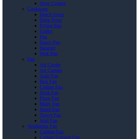
Slow Cooker
Cookware
Dutch Oven
Deep Fryer
Frying Pan
Griller
Pan
Sauce Pan
Steamer
Wok Pan
Fan
Air Cooler
Air Curtain
Auto Fan
Box Fan
Ceiling Fan
Desk Fan
Floor Fan
Misty Fan
Stand Fan
Tower Fan
Wall Fan
Ventilating Fan
Cabinet Fan
Ceiling Exhaust Fan