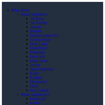
Mega Menu
Home Appliances
Air Fryer
Air Purifier
Antena
Blender
Booster Antena TV
Cooker Hood
Desk Lamp
Dish Dryer
Dispenser
Door Bell
Hand Dryer
Jar Pot
Juicer Extractor
Kettle
Kompor
Microwave
Oven
Pest Control
Home Appliances 2
Pompa Air
Kulkas