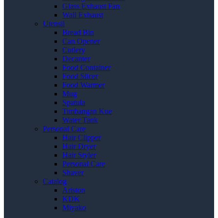
Glass Exhaust Fan
Wall Exhaust
Utensil
Bread Bin
Can Opener
Cutlery
Decanter
Food Container
Food Slicer
Food Warmer
Mug
Spatula
Timbangan Kue
Water Tank
Personal Care
Hair Clipper
Hair Dryer
Hair Styler
Personal Care
Shaver
Catalog
Ariston
KDK
Miyako