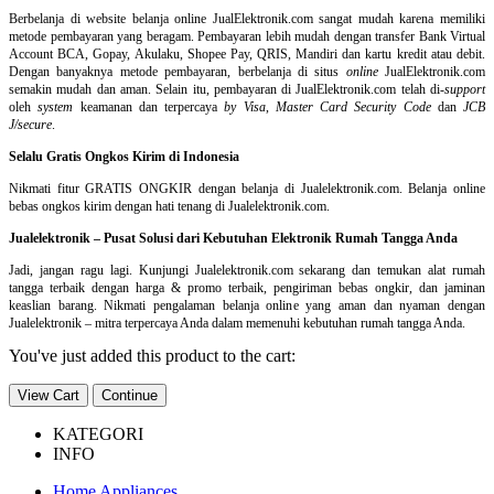
Berbelanja di
website belanja online
JualElektronik.com sangat mudah karena memiliki
metode pembayaran yang beragam. Pembayaran lebih mudah dengan transfer Bank Virtual
Account BCA, Gopay, Akulaku, Shopee Pay, QRIS, Mandiri dan kartu kredit atau debit.
Dengan banyaknya metode pembayaran, berbelanja di situs
online
JualElektronik.com
semakin mudah dan aman. Selain itu, pembayaran di JualElektronik.com telah di-
support
oleh
system
keamanan dan
terpercaya
by Visa
,
Master Card Security Code
dan
JCB
J/secure
.
Selalu Gratis Ongkos Kirim di Indonesia
Nikmati fitur GRATIS ONGKIR dengan belanja di Jualelektronik.com. Belanja online
bebas ongkos kirim dengan hati tenang di Jualelektronik.com.
Jualelektronik – Pusat Solusi dari Kebutuhan Elektronik Rumah Tangga Anda
Jadi, jangan ragu lagi. Kunjungi Jualelektronik.com sekarang dan temukan alat rumah
tangga terbaik dengan harga & promo terbaik, pengiriman bebas ongkir, dan jaminan
keaslian barang. Nikmati pengalaman belanja online yang aman dan nyaman dengan
Jualelektronik – mitra terpercaya Anda dalam memenuhi kebutuhan rumah tangga Anda.
You've just added this product to the cart:
View Cart
Continue
KATEGORI
INFO
Home Appliances