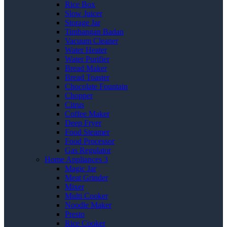
Rice Box
Slow Juicer
Storage Jar
Timbangan Badan
Vacuum Cleaner
Water Heater
Water Purifier
Bread Maker
Bread Toaster
Chocolate Fountain
Chopper
Citrus
Coffee Maker
Deep Fryer
Food Steamer
Food Processor
Gas Regulator
Home Appliances 3
Magic Jar
Meat Grinder
Mixer
Multi Cooker
Noodle Maker
Presto
Rice Cooker