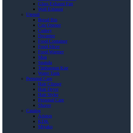
Glass Exhaust Fan
Wall Exhaust
Utensil
Bread Bin
Can Opener
Cutlery
Decanter
Food Container
Food Slicer
Food Warmer
Mug
Spatula
Timbangan Kue
Water Tank
Personal Care
Hair Clipper
Hair Dryer
Hair Styler
Personal Care
Shaver
Catalog
Ariston
KDK
Miyako