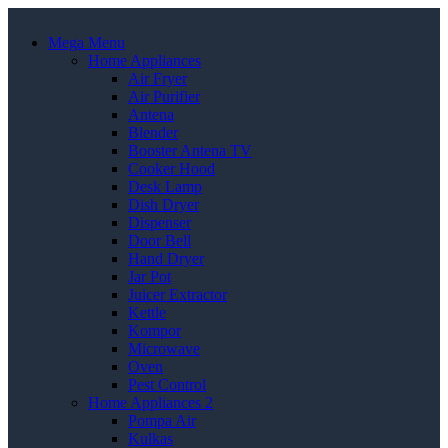
Mega Menu
Home Appliances
Air Fryer
Air Purifier
Antena
Blender
Booster Antena TV
Cooker Hood
Desk Lamp
Dish Dryer
Dispenser
Door Bell
Hand Dryer
Jar Pot
Juicer Extractor
Kettle
Kompor
Microwave
Oven
Pest Control
Home Appliances 2
Pompa Air
Kulkas