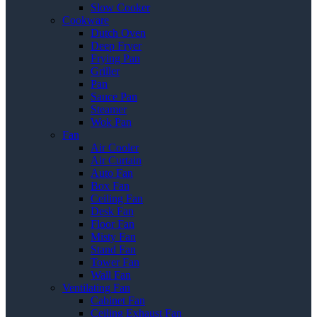
Slow Cooker
Cookware
Dutch Oven
Deep Fryer
Frying Pan
Griller
Pan
Sauce Pan
Steamer
Wok Pan
Fan
Air Cooler
Air Curtain
Auto Fan
Box Fan
Ceiling Fan
Desk Fan
Floor Fan
Misty Fan
Stand Fan
Tower Fan
Wall Fan
Ventilating Fan
Cabinet Fan
Ceiling Exhaust Fan