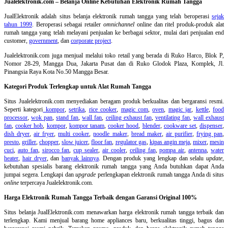
Jualelektronik.com – Belanja Online Kebutuhan Elektronik Rumah Tangga
JualElektronik adalah
situs belanja elektronik rumah tangga
yang telah beroperasi
sejak
tahun 1999
. Beroperasi sebagai retailer
omnichannel
online dan ritel produk-produk alat
rumah tangga yang telah melayani penjualan ke berbagai sektor, mulai dari penjualan end
customer,
government
, dan
corporate project
.
Jualelektronik.com juga menjual melalui toko retail yang berada di Ruko Harco, Blok P,
Nomor 28-29, Mangga Dua, Jakarta Pusat dan di Ruko Glodok Plaza, Komplek, Jl.
Pinangsia Raya Kota No.50 Mangga Besar.
Kategori Produk Terlengkap untuk Alat Rumah Tangga
Situs Jualelektronik.com menyediakan beragam produk berkualitas dan bergaransi resmi.
Seperti kategori
kompor
,
setrika
,
rice cooker
,
magic com
,
oven
,
magic jar
,
kettle
,
food
processor
,
wok pan
,
stand fan
,
wall fan
,
ceiling exhaust fan
,
ventilating fan
,
wall exhaust
fan
,
cooker hob
,
kompor
,
kompor tanam
,
cooker hood
,
blender
,
cookware set
,
dispenser
,
dish dryer
,
air fryer
,
multi cooker
,
noodle maker
,
bread maker
,
air purifier
,
frying pan
,
presto
,
griller
,
chopper
,
slow juicer
,
floor fan
,
regulator gas
,
kipas angin meja
,
mixer
,
mesin
cuci
,
auto fan
,
sirocco fan
,
cup sealer
,
air cooler
,
ceiling fan
,
pompa air
,
antenna
,
water
heater
,
hair dryer
, dan
banyak lainnya
. Dengan produk yang lengkap dan selalu
update
,
kebutuhan spesialis barang elektronik rumah tangga yang Anda butuhkan dapat Anda
jumpai segera. Lengkapi dan
upgrade
perlengkapan elektronik rumah tangga Anda di situs
online
terpercaya Jualelektronik.com.
Harga Elektronik Rumah Tangga Terbaik dengan Garansi Original 100%
Situs belanja
JualElektronik.com menawarkan harga elektronik rumah tangga terbaik dan
terlengkap. Kami menjual barang home appliances baru, berkualitas tinggi, bagus dan