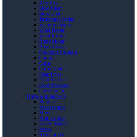
Rice Box
Slow Juicer
Storage Jar
Timbangan Badan
Vacuum Cleaner
Water Heater
Water Purifier
Bread Maker
Bread Toaster
Chocolate Fountain
Chopper
Citrus
Coffee Maker
Deep Fryer
Food Steamer
Food Processor
Gas Regulator
Home Appliances 3
Magic Jar
Meat Grinder
Mixer
Multi Cooker
Noodle Maker
Presto
Rice Cooker