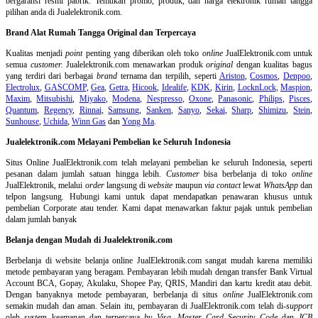
bergaransi resmi pabrik. Temukan promo, produk, dan harga elektronik rumah tangga
pilihan anda di Jualelektronik.com.
Brand Alat Rumah Tangga Original dan Terpercaya
Kualitas menjadi
point
penting yang diberikan oleh toko
online
JualElektronik.com untuk
semua
customer.
Jualelektronik.com menawarkan produk
original
dengan kualitas bagus
yang terdiri dari berbagai
brand
ternama dan terpilih, seperti
Ariston
,
Cosmos
,
Denpoo
,
Electrolux
,
GASCOMP
,
Gea
,
Getra
,
Hicook
,
Idealife
,
KDK
,
Kirin
,
LocknLock
,
Maspion
,
Maxim
,
Mitsubishi
,
Miyako
,
Modena
,
Nespresso
,
Oxone
,
Panasonic
,
Philips
,
Pisces
,
Quantum
,
Regency
,
Rinnai
,
Samsung
,
Sanken
,
Sanyo
,
Sekai
,
Sharp
,
Shimizu
,
Stein
,
Sunhouse
,
Uchida
,
Winn Gas
dan
Yong Ma
.
Jualelektronik.com Melayani Pembelian ke Seluruh Indonesia
Situs Online
JualElektronik.com telah melayani pembelian ke seluruh Indonesia, seperti
pesanan dalam jumlah satuan hingga lebih.
Customer
bisa berbelanja di toko
online
JualElektronik, melalui
order
langsung di
website
maupun
via contact
lewat
WhatsApp
dan
telpon langsung
.
Hubungi kami untuk dapat mendapatkan penawaran khusus untuk
pembelian Corporate atau tender. Kami dapat menawarkan faktur pajak untuk pembelian
dalam jumlah banyak
Belanja dengan Mudah di Jualelektronik.com
Berbelanja di
website belanja online
JualElektronik.com sangat mudah karena memiliki
metode pembayaran yang beragam. Pembayaran lebih mudah dengan transfer Bank Virtual
Account BCA, Gopay, Akulaku, Shopee Pay, QRIS, Mandiri dan kartu kredit atau debit.
Dengan banyaknya metode pembayaran, berbelanja di situs
online
JualElektronik.com
semakin mudah dan aman. Selain itu, pembayaran di JualElektronik.com telah di-
support
oleh
system
keamanan dan
terpercaya
by Visa
,
Master Card Security Code
dan
JCB