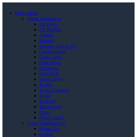
Mega Menu
Home Appliances
Air Fryer
Air Purifier
Antena
Blender
Booster Antena TV
Cooker Hood
Desk Lamp
Dish Dryer
Dispenser
Door Bell
Hand Dryer
Jar Pot
Juicer Extractor
Kettle
Kompor
Microwave
Oven
Pest Control
Home Appliances 2
Pompa Air
Kulkas