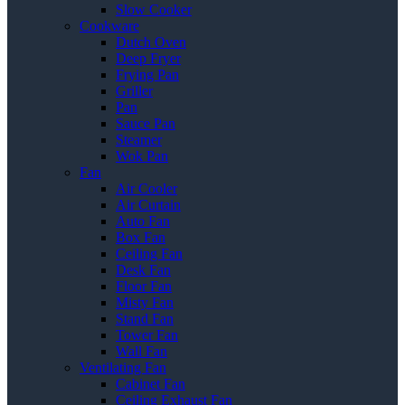
Slow Cooker
Cookware
Dutch Oven
Deep Fryer
Frying Pan
Griller
Pan
Sauce Pan
Steamer
Wok Pan
Fan
Air Cooler
Air Curtain
Auto Fan
Box Fan
Ceiling Fan
Desk Fan
Floor Fan
Misty Fan
Stand Fan
Tower Fan
Wall Fan
Ventilating Fan
Cabinet Fan
Ceiling Exhaust Fan