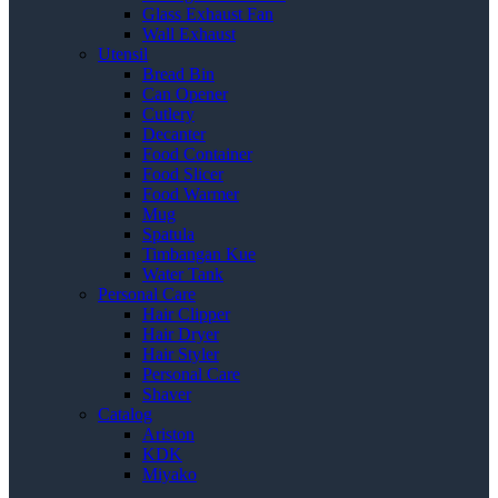
Glass Exhaust Fan
Wall Exhaust
Utensil
Bread Bin
Can Opener
Cutlery
Decanter
Food Container
Food Slicer
Food Warmer
Mug
Spatula
Timbangan Kue
Water Tank
Personal Care
Hair Clipper
Hair Dryer
Hair Styler
Personal Care
Shaver
Catalog
Ariston
KDK
Miyako