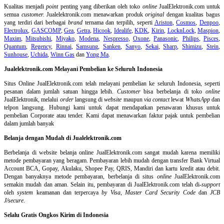
Kualitas menjadi
point
penting yang diberikan oleh toko
online
JualElektronik.com untuk
semua
customer.
Jualelektronik.com menawarkan produk
original
dengan kualitas bagus
yang terdiri dari berbagai
brand
ternama dan terpilih, seperti
Ariston
,
Cosmos
,
Denpoo
,
Electrolux
,
GASCOMP
,
Gea
,
Getra
,
Hicook
,
Idealife
,
KDK
,
Kirin
,
LocknLock
,
Maspion
,
Maxim
,
Mitsubishi
,
Miyako
,
Modena
,
Nespresso
,
Oxone
,
Panasonic
,
Philips
,
Pisces
,
Quantum
,
Regency
,
Rinnai
,
Samsung
,
Sanken
,
Sanyo
,
Sekai
,
Sharp
,
Shimizu
,
Stein
,
Sunhouse
,
Uchida
,
Winn Gas
dan
Yong Ma
.
Jualelektronik.com Melayani Pembelian ke Seluruh Indonesia
Situs Online
JualElektronik.com telah melayani pembelian ke seluruh Indonesia, seperti
pesanan dalam jumlah satuan hingga lebih.
Customer
bisa berbelanja di toko
online
JualElektronik, melalui
order
langsung di
website
maupun
via contact
lewat
WhatsApp
dan
telpon langsung
.
Hubungi kami untuk dapat mendapatkan penawaran khusus untuk
pembelian Corporate atau tender. Kami dapat menawarkan faktur pajak untuk pembelian
dalam jumlah banyak
Belanja dengan Mudah di Jualelektronik.com
Berbelanja di
website belanja online
JualElektronik.com sangat mudah karena memiliki
metode pembayaran yang beragam. Pembayaran lebih mudah dengan transfer Bank Virtual
Account BCA, Gopay, Akulaku, Shopee Pay, QRIS, Mandiri dan kartu kredit atau debit.
Dengan banyaknya metode pembayaran, berbelanja di situs
online
JualElektronik.com
semakin mudah dan aman. Selain itu, pembayaran di JualElektronik.com telah di-
support
oleh
system
keamanan dan
terpercaya
by Visa
,
Master Card Security Code
dan
JCB
J/secure
.
Selalu Gratis Ongkos Kirim di Indonesia