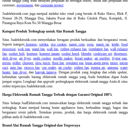
rumah tangga yang telah melayani penjualan ke berbagai sektor, mulai dari penjualan end
customer,
government
, dan
corporate project
.
Jualelektronik.com juga menjual melalui toko retail yang berada di Ruko Harco, Blok P,
Nomor 28-29, Mangga Dua, Jakarta Pusat dan di Ruko Glodok Plaza, Komplek, Jl.
Pinangsia Raya Kota No.50 Mangga Besar.
Kategori Produk Terlengkap untuk Alat Rumah Tangga
Situs Jualelektronik.com menyediakan beragam produk berkualitas dan bergaransi resmi.
Seperti kategori
kompor
,
setrika
,
rice cooker
,
magic com
,
oven
,
magic jar
,
kettle
,
food
processor
,
wok pan
,
stand fan
,
wall fan
,
ceiling exhaust fan
,
ventilating fan
,
wall exhaust
fan
,
cooker hob
,
kompor
,
kompor tanam
,
cooker hood
,
blender
,
cookware set
,
dispenser
,
dish dryer
,
air fryer
,
multi cooker
,
noodle maker
,
bread maker
,
air purifier
,
frying pan
,
presto
,
griller
,
chopper
,
slow juicer
,
floor fan
,
regulator gas
,
kipas angin meja
,
mixer
,
mesin
cuci
,
auto fan
,
sirocco fan
,
cup sealer
,
air cooler
,
ceiling fan
,
pompa air
,
antenna
,
water
heater
,
hair dryer
, dan
banyak lainnya
. Dengan produk yang lengkap dan selalu
update
,
kebutuhan spesialis barang elektronik rumah tangga yang Anda butuhkan dapat Anda
jumpai segera. Lengkapi dan
upgrade
perlengkapan elektronik rumah tangga Anda di situs
online
terpercaya Jualelektronik.com.
Harga Elektronik Rumah Tangga Terbaik dengan Garansi Original 100%
Situs belanja
JualElektronik.com menawarkan harga elektronik rumah tangga terbaik dan
terlengkap. Kami menjual barang home appliances baru, berkualitas tinggi, bagus dan
bergaransi resmi pabrik. Temukan promo, produk, dan harga elektronik rumah tangga
pilihan anda di Jualelektronik.com.
Brand Alat Rumah Tangga Original dan Terpercaya