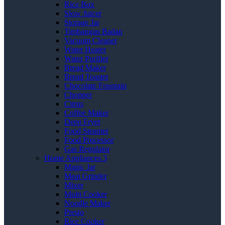
Rice Box
Slow Juicer
Storage Jar
Timbangan Badan
Vacuum Cleaner
Water Heater
Water Purifier
Bread Maker
Bread Toaster
Chocolate Fountain
Chopper
Citrus
Coffee Maker
Deep Fryer
Food Steamer
Food Processor
Gas Regulator
Home Appliances 3
Magic Jar
Meat Grinder
Mixer
Multi Cooker
Noodle Maker
Presto
Rice Cooker