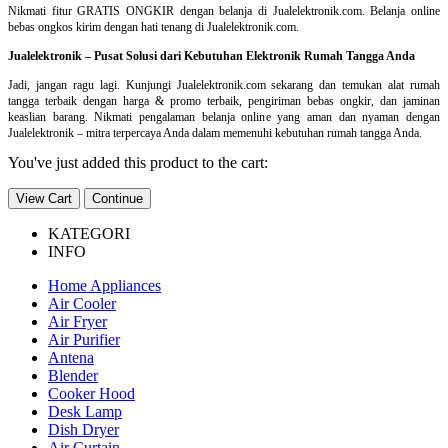
Nikmati fitur GRATIS ONGKIR dengan belanja di Jualelektronik.com. Belanja online
bebas ongkos kirim dengan hati tenang di Jualelektronik.com.
Jualelektronik – Pusat Solusi dari Kebutuhan Elektronik Rumah Tangga Anda
Jadi, jangan ragu lagi. Kunjungi Jualelektronik.com sekarang dan temukan alat rumah
tangga terbaik dengan harga & promo terbaik, pengiriman bebas ongkir, dan jaminan
keaslian barang. Nikmati pengalaman belanja online yang aman dan nyaman dengan
Jualelektronik – mitra terpercaya Anda dalam memenuhi kebutuhan rumah tangga Anda.
You've just added this product to the cart:
View Cart
Continue
KATEGORI
INFO
Home Appliances
Air Cooler
Air Fryer
Air Purifier
Antena
Blender
Cooker Hood
Desk Lamp
Dish Dryer
Air Curtain