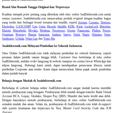
Brand Alat Rumah Tangga Original dan Terpercaya
Kualitas menjadi
point
penting yang diberikan oleh toko
online
JualElektronik.com untuk
semua
customer.
Jualelektronik.com menawarkan produk
original
dengan kualitas bagus
yang terdiri dari berbagai
brand
ternama dan terpilih, seperti
Ariston
,
Cosmos
,
Denpoo
,
Electrolux
,
GASCOMP
,
Gea
,
Getra
,
Hicook
,
Idealife
,
KDK
,
Kirin
,
LocknLock
,
Maspion
,
Maxim
,
Mitsubishi
,
Miyako
,
Modena
,
Nespresso
,
Oxone
,
Panasonic
,
Philips
,
Pisces
,
Quantum
,
Regency
,
Rinnai
,
Samsung
,
Sanken
,
Sanyo
,
Sekai
,
Sharp
,
Shimizu
,
Stein
,
Sunhouse
,
Uchida
,
Winn Gas
dan
Yong Ma
.
Jualelektronik.com Melayani Pembelian ke Seluruh Indonesia
Situs Online
JualElektronik.com telah melayani pembelian ke seluruh Indonesia, seperti
pesanan dalam jumlah satuan hingga lebih.
Customer
bisa berbelanja di toko
online
JualElektronik, melalui
order
langsung di
website
maupun
via contact
lewat
WhatsApp
dan
telpon langsung
.
Hubungi kami untuk dapat mendapatkan penawaran khusus untuk
pembelian Corporate atau tender. Kami dapat menawarkan faktur pajak untuk pembelian
dalam jumlah banyak
Belanja dengan Mudah di Jualelektronik.com
Berbelanja di
website belanja online
JualElektronik.com sangat mudah karena memiliki
metode pembayaran yang beragam. Pembayaran lebih mudah dengan transfer Bank Virtual
Account BCA, Gopay, Akulaku, Shopee Pay, QRIS, Mandiri dan kartu kredit atau debit.
Dengan banyaknya metode pembayaran, berbelanja di situs
online
JualElektronik.com
semakin mudah dan aman. Selain itu, pembayaran di JualElektronik.com telah di-
support
oleh
system
keamanan dan
terpercaya
by Visa
,
Master Card Security Code
dan
JCB
J/secure
.