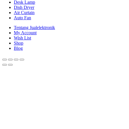
Desk Lamp
Dish Dryer
Air Curtain
Auto Fan
Tentang Jualelektronik
My Account
Wish List
Shop
Blog