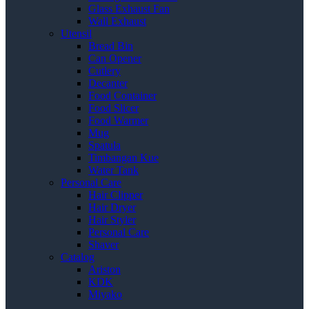
Glass Exhaust Fan
Wall Exhaust
Utensil
Bread Bin
Can Opener
Cutlery
Decanter
Food Container
Food Slicer
Food Warmer
Mug
Spatula
Timbangan Kue
Water Tank
Personal Care
Hair Clipper
Hair Dryer
Hair Styler
Personal Care
Shaver
Catalog
Ariston
KDK
Miyako