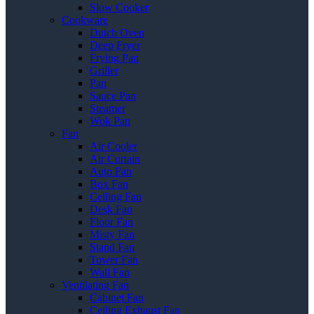
Slow Cooker
Cookware
Dutch Oven
Deep Fryer
Frying Pan
Griller
Pan
Sauce Pan
Steamer
Wok Pan
Fan
Air Cooler
Air Curtain
Auto Fan
Box Fan
Ceiling Fan
Desk Fan
Floor Fan
Misty Fan
Stand Fan
Tower Fan
Wall Fan
Ventilating Fan
Cabinet Fan
Ceiling Exhaust Fan