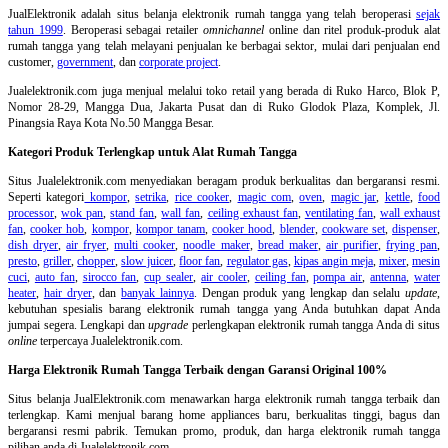
JualElektronik adalah
situs belanja elektronik rumah tangga
yang telah beroperasi
sejak
tahun 1999
. Beroperasi sebagai retailer
omnichannel
online dan ritel produk-produk alat
rumah tangga yang telah melayani penjualan ke berbagai sektor, mulai dari penjualan end
customer,
government
, dan
corporate project
.
Jualelektronik.com juga menjual melalui toko retail yang berada di Ruko Harco, Blok P,
Nomor 28-29, Mangga Dua, Jakarta Pusat dan di Ruko Glodok Plaza, Komplek, Jl.
Pinangsia Raya Kota No.50 Mangga Besar.
Kategori Produk Terlengkap untuk Alat Rumah Tangga
Situs Jualelektronik.com menyediakan beragam produk berkualitas dan bergaransi resmi.
Seperti kategori
kompor
,
setrika
,
rice cooker
,
magic com
,
oven
,
magic jar
,
kettle
,
food
processor
,
wok pan
,
stand fan
,
wall fan
,
ceiling exhaust fan
,
ventilating fan
,
wall exhaust
fan
,
cooker hob
,
kompor
,
kompor tanam
,
cooker hood
,
blender
,
cookware set
,
dispenser
,
dish dryer
,
air fryer
,
multi cooker
,
noodle maker
,
bread maker
,
air purifier
,
frying pan
,
presto
,
griller
,
chopper
,
slow juicer
,
floor fan
,
regulator gas
,
kipas angin meja
,
mixer
,
mesin
cuci
,
auto fan
,
sirocco fan
,
cup sealer
,
air cooler
,
ceiling fan
,
pompa air
,
antenna
,
water
heater
,
hair dryer
, dan
banyak lainnya
. Dengan produk yang lengkap dan selalu
update
,
kebutuhan spesialis barang elektronik rumah tangga yang Anda butuhkan dapat Anda
jumpai segera. Lengkapi dan
upgrade
perlengkapan elektronik rumah tangga Anda di situs
online
terpercaya Jualelektronik.com.
Harga Elektronik Rumah Tangga Terbaik dengan Garansi Original 100%
Situs belanja
JualElektronik.com menawarkan harga elektronik rumah tangga terbaik dan
terlengkap. Kami menjual barang home appliances baru, berkualitas tinggi, bagus dan
bergaransi resmi pabrik. Temukan promo, produk, dan harga elektronik rumah tangga
pilihan anda di Jualelektronik.com.