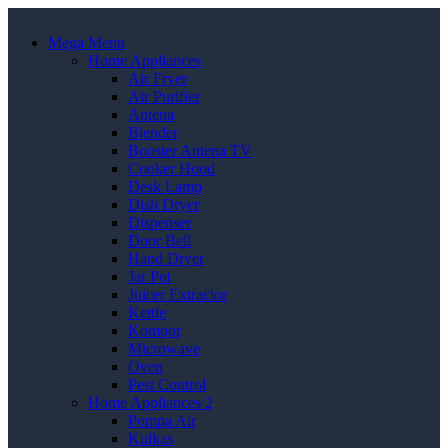
Mega Menu
Home Appliances
Air Fryer
Air Purifier
Antena
Blender
Booster Antena TV
Cooker Hood
Desk Lamp
Dish Dryer
Dispenser
Door Bell
Hand Dryer
Jar Pot
Juicer Extractor
Kettle
Kompor
Microwave
Oven
Pest Control
Home Appliances 2
Pompa Air
Kulkas