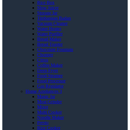
Rice Box
Slow Juicer
Storage Jar
Timbangan Badan
Vacuum Cleaner
Water Heater
Water Purifier
Bread Maker
Bread Toaster
Chocolate Fountain
Chopper
Citrus
Coffee Maker
Deep Fryer
Food Steamer
Food Processor
Gas Regulator
Home Appliances 3
Magic Jar
Meat Grinder
Mixer
Multi Cooker
Noodle Maker
Presto
Rice Cooker