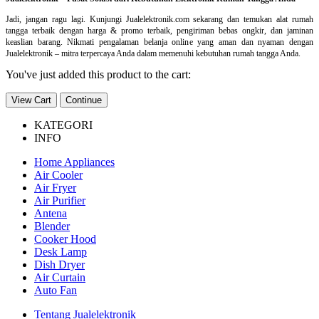
Jadi, jangan ragu lagi. Kunjungi Jualelektronik.com sekarang dan temukan alat rumah
tangga terbaik dengan harga & promo terbaik, pengiriman bebas ongkir, dan jaminan
keaslian barang. Nikmati pengalaman belanja online yang aman dan nyaman dengan
Jualelektronik – mitra terpercaya Anda dalam memenuhi kebutuhan rumah tangga Anda.
You've just added this product to the cart:
View Cart
Continue
KATEGORI
INFO
Home Appliances
Air Cooler
Air Fryer
Air Purifier
Antena
Blender
Cooker Hood
Desk Lamp
Dish Dryer
Air Curtain
Auto Fan
Tentang Jualelektronik