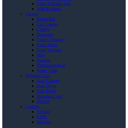
Glass Exhaust Fan
Wall Exhaust
Utensil
Bread Bin
Can Opener
Cutlery
Decanter
Food Container
Food Slicer
Food Warmer
Mug
Spatula
Timbangan Kue
Water Tank
Personal Care
Hair Clipper
Hair Dryer
Hair Styler
Personal Care
Shaver
Catalog
Ariston
KDK
Miyako