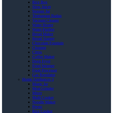
Rice Box
Slow Juicer
Storage Jar
Timbangan Badan
Vacuum Cleaner
Water Heater
Water Purifier
Bread Maker
Bread Toaster
Chocolate Fountain
Chopper
Citrus
Coffee Maker
Deep Fryer
Food Steamer
Food Processor
Gas Regulator
Home Appliances 3
Magic Jar
Meat Grinder
Mixer
Multi Cooker
Noodle Maker
Presto
Rice Cooker