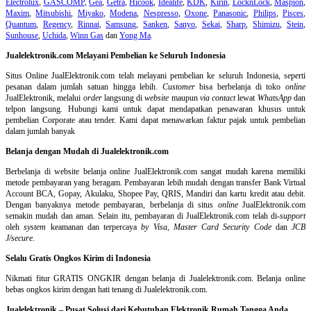
Electrolux
,
GASCOMP
,
Gea
,
Getra
,
Hicook
,
Idealife
,
KDK
,
Kirin
,
LocknLock
,
Maspion
,
Maxim
,
Mitsubishi
,
Miyako
,
Modena
,
Nespresso
,
Oxone
,
Panasonic
,
Philips
,
Pisces
,
Quantum
,
Regency
,
Rinnai
,
Samsung
,
Sanken
,
Sanyo
,
Sekai
,
Sharp
,
Shimizu
,
Stein
,
Sunhouse
,
Uchida
,
Winn Gas
dan
Yong Ma
.
Jualelektronik.com Melayani Pembelian ke Seluruh Indonesia
Situs Online
JualElektronik.com telah melayani pembelian ke seluruh Indonesia, seperti
pesanan dalam jumlah satuan hingga lebih.
Customer
bisa berbelanja di toko
online
JualElektronik, melalui
order
langsung di
website
maupun
via contact
lewat
WhatsApp
dan
telpon langsung
.
Hubungi kami untuk dapat mendapatkan penawaran khusus untuk
pembelian Corporate atau tender. Kami dapat menawarkan faktur pajak untuk pembelian
dalam jumlah banyak
Belanja dengan Mudah di Jualelektronik.com
Berbelanja di
website belanja online
JualElektronik.com sangat mudah karena memiliki
metode pembayaran yang beragam. Pembayaran lebih mudah dengan transfer Bank Virtual
Account BCA, Gopay, Akulaku, Shopee Pay, QRIS, Mandiri dan kartu kredit atau debit.
Dengan banyaknya metode pembayaran, berbelanja di situs
online
JualElektronik.com
semakin mudah dan aman. Selain itu, pembayaran di JualElektronik.com telah di-
support
oleh
system
keamanan dan
terpercaya
by Visa
,
Master Card Security Code
dan
JCB
J/secure
.
Selalu Gratis Ongkos Kirim di Indonesia
Nikmati fitur GRATIS ONGKIR dengan belanja di Jualelektronik.com. Belanja online
bebas ongkos kirim dengan hati tenang di Jualelektronik.com.
Jualelektronik – Pusat Solusi dari Kebutuhan Elektronik Rumah Tangga Anda