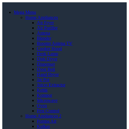
Mega Menu
Home Appliances
Air Fryer
Air Purifier
Antena
Blender
Booster Antena TV
Cooker Hood
Desk Lamp
Dish Dryer
Dispenser
Door Bell
Hand Dryer
Jar Pot
Juicer Extractor
Kettle
Kompor
Microwave
Oven
Pest Control
Home Appliances 2
Pompa Air
Kulkas