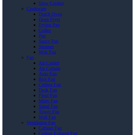
Slow Cooker
Cookware
Dutch Oven
Deep Fryer
Frying Pan
Griller
Pan
Sauce Pan
Steamer
Wok Pan
Fan
Air Cooler
Air Curtain
Auto Fan
Box Fan
Ceiling Fan
Desk Fan
Floor Fan
Misty Fan
Stand Fan
Tower Fan
Wall Fan
Ventilating Fan
Cabinet Fan
Ceiling Exhaust Fan