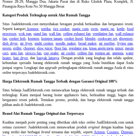
Nomor 28-29, Mangga Dua, Jakarta Pusat dan di Ruko Glodok Plaza, Komplek, Jl.
Pinangsia Raya Kota No.50 Mangga Besar.
Kategori Produk Terlengkap untuk Alat Rumah Tangga
Situs Jualelektronik.com menyediakan beragam produk berkualitas dan bergaransi resmi.
Seperti kategori
kompor
,
setrika
,
rice cooker
,
magic com
,
oven
,
magic jar
,
kettle
,
food
processor
,
wok pan
,
stand fan
,
wall fan
,
ceiling exhaust fan
,
ventilating fan
,
wall exhaust
fan
,
cooker hob
,
kompor
,
kompor tanam
,
cooker hood
,
blender
,
cookware set
,
dispenser
,
dish dryer
,
air fryer
,
multi cooker
,
noodle maker
,
bread maker
,
air purifier
,
frying pan
,
presto
,
griller
,
chopper
,
slow juicer
,
floor fan
,
regulator gas
,
kipas angin meja
,
mixer
,
mesin
cuci
,
auto fan
,
sirocco fan
,
cup sealer
,
air cooler
,
ceiling fan
,
pompa air
,
antenna
,
water
heater
,
hair dryer
, dan
banyak lainnya
. Dengan produk yang lengkap dan selalu
update
,
kebutuhan spesialis barang elektronik rumah tangga yang Anda butuhkan dapat Anda
jumpai segera. Lengkapi dan
upgrade
perlengkapan elektronik rumah tangga Anda di situs
online
terpercaya Jualelektronik.com.
Harga Elektronik Rumah Tangga Terbaik dengan Garansi Original 100%
Situs belanja
JualElektronik.com menawarkan harga elektronik rumah tangga terbaik dan
terlengkap. Kami menjual barang home appliances baru, berkualitas tinggi, bagus dan
bergaransi resmi pabrik. Temukan promo, produk, dan harga elektronik rumah tangga
pilihan anda di Jualelektronik.com.
Brand Alat Rumah Tangga Original dan Terpercaya
Kualitas menjadi
point
penting yang diberikan oleh toko
online
JualElektronik.com untuk
semua
customer.
Jualelektronik.com menawarkan produk
original
dengan kualitas bagus
yang terdiri dari berbagai
brand
ternama dan terpilih, seperti
Ariston
,
Cosmos
,
Denpoo
,