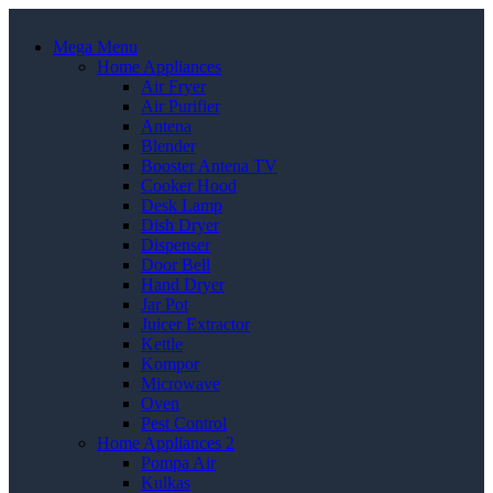
Mega Menu
Home Appliances
Air Fryer
Air Purifier
Antena
Blender
Booster Antena TV
Cooker Hood
Desk Lamp
Dish Dryer
Dispenser
Door Bell
Hand Dryer
Jar Pot
Juicer Extractor
Kettle
Kompor
Microwave
Oven
Pest Control
Home Appliances 2
Pompa Air
Kulkas