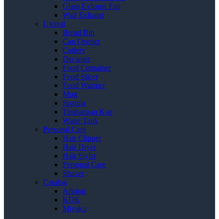
Glass Exhaust Fan
Wall Exhaust
Utensil
Bread Bin
Can Opener
Cutlery
Decanter
Food Container
Food Slicer
Food Warmer
Mug
Spatula
Timbangan Kue
Water Tank
Personal Care
Hair Clipper
Hair Dryer
Hair Styler
Personal Care
Shaver
Catalog
Ariston
KDK
Miyako