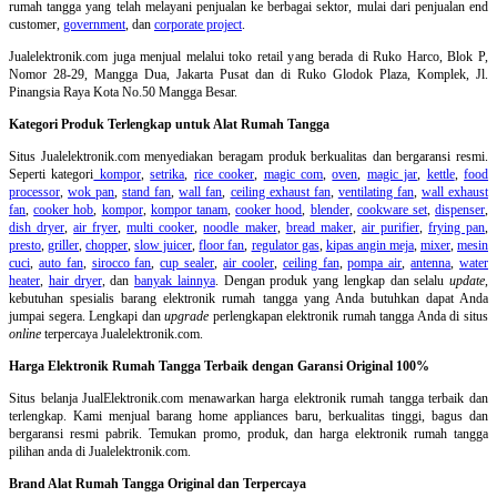
rumah tangga yang telah melayani penjualan ke berbagai sektor, mulai dari penjualan end
customer,
government
, dan
corporate project
.
Jualelektronik.com juga menjual melalui toko retail yang berada di Ruko Harco, Blok P,
Nomor 28-29, Mangga Dua, Jakarta Pusat dan di Ruko Glodok Plaza, Komplek, Jl.
Pinangsia Raya Kota No.50 Mangga Besar.
Kategori Produk Terlengkap untuk Alat Rumah Tangga
Situs Jualelektronik.com menyediakan beragam produk berkualitas dan bergaransi resmi.
Seperti kategori
kompor
,
setrika
,
rice cooker
,
magic com
,
oven
,
magic jar
,
kettle
,
food
processor
,
wok pan
,
stand fan
,
wall fan
,
ceiling exhaust fan
,
ventilating fan
,
wall exhaust
fan
,
cooker hob
,
kompor
,
kompor tanam
,
cooker hood
,
blender
,
cookware set
,
dispenser
,
dish dryer
,
air fryer
,
multi cooker
,
noodle maker
,
bread maker
,
air purifier
,
frying pan
,
presto
,
griller
,
chopper
,
slow juicer
,
floor fan
,
regulator gas
,
kipas angin meja
,
mixer
,
mesin
cuci
,
auto fan
,
sirocco fan
,
cup sealer
,
air cooler
,
ceiling fan
,
pompa air
,
antenna
,
water
heater
,
hair dryer
, dan
banyak lainnya
. Dengan produk yang lengkap dan selalu
update
,
kebutuhan spesialis barang elektronik rumah tangga yang Anda butuhkan dapat Anda
jumpai segera. Lengkapi dan
upgrade
perlengkapan elektronik rumah tangga Anda di situs
online
terpercaya Jualelektronik.com.
Harga Elektronik Rumah Tangga Terbaik dengan Garansi Original 100%
Situs belanja
JualElektronik.com menawarkan harga elektronik rumah tangga terbaik dan
terlengkap. Kami menjual barang home appliances baru, berkualitas tinggi, bagus dan
bergaransi resmi pabrik. Temukan promo, produk, dan harga elektronik rumah tangga
pilihan anda di Jualelektronik.com.
Brand Alat Rumah Tangga Original dan Terpercaya