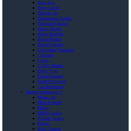
Rice Box
Slow Juicer
Storage Jar
Timbangan Badan
Vacuum Cleaner
Water Heater
Water Purifier
Bread Maker
Bread Toaster
Chocolate Fountain
Chopper
Citrus
Coffee Maker
Deep Fryer
Food Steamer
Food Processor
Gas Regulator
Home Appliances 3
Magic Jar
Meat Grinder
Mixer
Multi Cooker
Noodle Maker
Presto
Rice Cooker