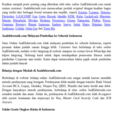
Kualitas menjadi
point
penting yang diberikan oleh toko
online
JualElektronik.com untuk
semua
customer.
Jualelektronik.com menawarkan produk
original
dengan kualitas bagus
yang terdiri dari berbagai
brand
ternama dan terpilih, seperti
Ariston
,
Cosmos
,
Denpoo
,
Electrolux
,
GASCOMP
,
Gea
,
Getra
,
Hicook
,
Idealife
,
KDK
,
Kirin
,
LocknLock
,
Maspion
,
Maxim
,
Mitsubishi
,
Miyako
,
Modena
,
Nespresso
,
Oxone
,
Panasonic
,
Philips
,
Pisces
,
Quantum
,
Regency
,
Rinnai
,
Samsung
,
Sanken
,
Sanyo
,
Sekai
,
Sharp
,
Shimizu
,
Stein
,
Sunhouse
,
Uchida
,
Winn Gas
dan
Yong Ma
.
Jualelektronik.com Melayani Pembelian ke Seluruh Indonesia
Situs Online
JualElektronik.com telah melayani pembelian ke seluruh Indonesia, seperti
pesanan dalam jumlah satuan hingga lebih.
Customer
bisa berbelanja di toko
online
JualElektronik, melalui
order
langsung di
website
maupun
via contact
lewat
WhatsApp
dan
telpon langsung
.
Hubungi kami untuk dapat mendapatkan penawaran khusus untuk
pembelian Corporate atau tender. Kami dapat menawarkan faktur pajak untuk pembelian
dalam jumlah banyak
Belanja dengan Mudah di Jualelektronik.com
Berbelanja di
website belanja online
JualElektronik.com sangat mudah karena memiliki
metode pembayaran yang beragam. Pembayaran lebih mudah dengan transfer Bank Virtual
Account BCA, Gopay, Akulaku, Shopee Pay, QRIS, Mandiri dan kartu kredit atau debit.
Dengan banyaknya metode pembayaran, berbelanja di situs
online
JualElektronik.com
semakin mudah dan aman. Selain itu, pembayaran di JualElektronik.com telah di-
support
oleh
system
keamanan dan
terpercaya
by Visa
,
Master Card Security Code
dan
JCB
J/secure
.
Selalu Gratis Ongkos Kirim di Indonesia