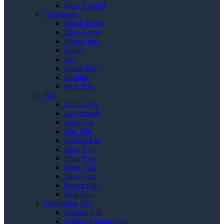
Slow Cooker
Cookware
Dutch Oven
Deep Fryer
Frying Pan
Griller
Pan
Sauce Pan
Steamer
Wok Pan
Fan
Air Cooler
Air Curtain
Auto Fan
Box Fan
Ceiling Fan
Desk Fan
Floor Fan
Misty Fan
Stand Fan
Tower Fan
Wall Fan
Ventilating Fan
Cabinet Fan
Ceiling Exhaust Fan