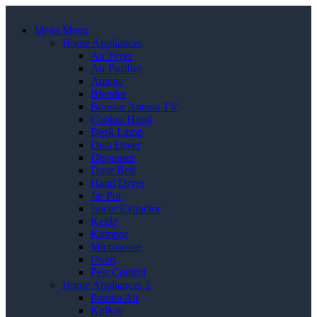
Mega Menu
Home Appliances
Air Fryer
Air Purifier
Antena
Blender
Booster Antena TV
Cooker Hood
Desk Lamp
Dish Dryer
Dispenser
Door Bell
Hand Dryer
Jar Pot
Juicer Extractor
Kettle
Kompor
Microwave
Oven
Pest Control
Home Appliances 2
Pompa Air
Kulkas