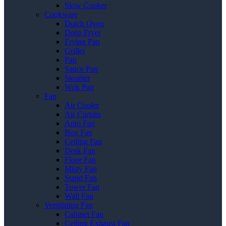
Slow Cooker
Cookware
Dutch Oven
Deep Fryer
Frying Pan
Griller
Pan
Sauce Pan
Steamer
Wok Pan
Fan
Air Cooler
Air Curtain
Auto Fan
Box Fan
Ceiling Fan
Desk Fan
Floor Fan
Misty Fan
Stand Fan
Tower Fan
Wall Fan
Ventilating Fan
Cabinet Fan
Ceiling Exhaust Fan