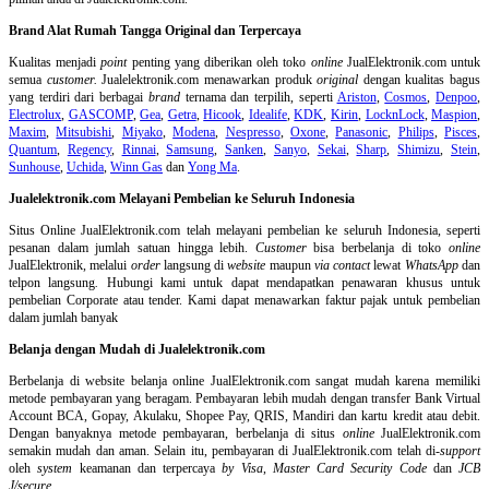
Brand Alat Rumah Tangga Original dan Terpercaya
Kualitas menjadi
point
penting yang diberikan oleh toko
online
JualElektronik.com untuk
semua
customer.
Jualelektronik.com menawarkan produk
original
dengan kualitas bagus
yang terdiri dari berbagai
brand
ternama dan terpilih, seperti
Ariston
,
Cosmos
,
Denpoo
,
Electrolux
,
GASCOMP
,
Gea
,
Getra
,
Hicook
,
Idealife
,
KDK
,
Kirin
,
LocknLock
,
Maspion
,
Maxim
,
Mitsubishi
,
Miyako
,
Modena
,
Nespresso
,
Oxone
,
Panasonic
,
Philips
,
Pisces
,
Quantum
,
Regency
,
Rinnai
,
Samsung
,
Sanken
,
Sanyo
,
Sekai
,
Sharp
,
Shimizu
,
Stein
,
Sunhouse
,
Uchida
,
Winn Gas
dan
Yong Ma
.
Jualelektronik.com Melayani Pembelian ke Seluruh Indonesia
Situs Online
JualElektronik.com telah melayani pembelian ke seluruh Indonesia, seperti
pesanan dalam jumlah satuan hingga lebih.
Customer
bisa berbelanja di toko
online
JualElektronik, melalui
order
langsung di
website
maupun
via contact
lewat
WhatsApp
dan
telpon langsung
.
Hubungi kami untuk dapat mendapatkan penawaran khusus untuk
pembelian Corporate atau tender. Kami dapat menawarkan faktur pajak untuk pembelian
dalam jumlah banyak
Belanja dengan Mudah di Jualelektronik.com
Berbelanja di
website belanja online
JualElektronik.com sangat mudah karena memiliki
metode pembayaran yang beragam. Pembayaran lebih mudah dengan transfer Bank Virtual
Account BCA, Gopay, Akulaku, Shopee Pay, QRIS, Mandiri dan kartu kredit atau debit.
Dengan banyaknya metode pembayaran, berbelanja di situs
online
JualElektronik.com
semakin mudah dan aman. Selain itu, pembayaran di JualElektronik.com telah di-
support
oleh
system
keamanan dan
terpercaya
by Visa
,
Master Card Security Code
dan
JCB
J/secure
.