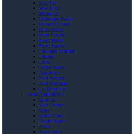
Rice Box
Slow Juicer
Storage Jar
Timbangan Badan
Vacuum Cleaner
Water Heater
Water Purifier
Bread Maker
Bread Toaster
Chocolate Fountain
Chopper
Citrus
Coffee Maker
Deep Fryer
Food Steamer
Food Processor
Gas Regulator
Home Appliances 3
Magic Jar
Meat Grinder
Mixer
Multi Cooker
Noodle Maker
Presto
Rice Cooker