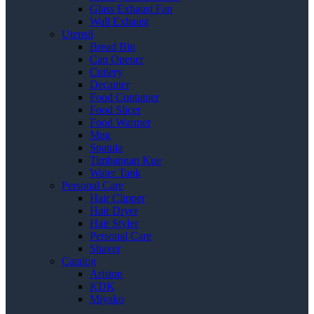
Glass Exhaust Fan
Wall Exhaust
Utensil
Bread Bin
Can Opener
Cutlery
Decanter
Food Container
Food Slicer
Food Warmer
Mug
Spatula
Timbangan Kue
Water Tank
Personal Care
Hair Clipper
Hair Dryer
Hair Styler
Personal Care
Shaver
Catalog
Ariston
KDK
Miyako