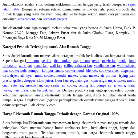
JualElektronik adalah
situs belanja elektronik rumah tangga
yang telah beroperasi
sejak
tahun 1999
. Beroperasi sebagai retailer
omnichannel
online dan ritel produk-produk alat
rumah tangga yang telah melayani penjualan ke berbagai sektor, mulai dari penjualan end
customer,
government
, dan
corporate project
.
Jualelektronik.com juga menjual melalui toko retail yang berada di Ruko Harco, Blok P,
Nomor 28-29, Mangga Dua, Jakarta Pusat dan di Ruko Glodok Plaza, Komplek, Jl.
Pinangsia Raya Kota No.50 Mangga Besar.
Kategori Produk Terlengkap untuk Alat Rumah Tangga
Situs Jualelektronik.com menyediakan beragam produk berkualitas dan bergaransi resmi.
Seperti kategori
kompor
,
setrika
,
rice cooker
,
magic com
,
oven
,
magic jar
,
kettle
,
food
processor
,
wok pan
,
stand fan
,
wall fan
,
ceiling exhaust fan
,
ventilating fan
,
wall exhaust
fan
,
cooker hob
,
kompor
,
kompor tanam
,
cooker hood
,
blender
,
cookware set
,
dispenser
,
dish dryer
,
air fryer
,
multi cooker
,
noodle maker
,
bread maker
,
air purifier
,
frying pan
,
presto
,
griller
,
chopper
,
slow juicer
,
floor fan
,
regulator gas
,
kipas angin meja
,
mixer
,
mesin
cuci
,
auto fan
,
sirocco fan
,
cup sealer
,
air cooler
,
ceiling fan
,
pompa air
,
antenna
,
water
heater
,
hair dryer
, dan
banyak lainnya
. Dengan produk yang lengkap dan selalu
update
,
kebutuhan spesialis barang elektronik rumah tangga yang Anda butuhkan dapat Anda
jumpai segera. Lengkapi dan
upgrade
perlengkapan elektronik rumah tangga Anda di situs
online
terpercaya Jualelektronik.com.
Harga Elektronik Rumah Tangga Terbaik dengan Garansi Original 100%
Situs belanja
JualElektronik.com menawarkan harga elektronik rumah tangga terbaik dan
terlengkap. Kami menjual barang home appliances baru, berkualitas tinggi, bagus dan
bergaransi resmi pabrik. Temukan promo, produk, dan harga elektronik rumah tangga
pilihan anda di Jualelektronik.com.