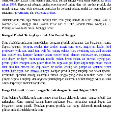
JualElektronik adalah
situs belanja elektronik rumah tangga
yang telah beroperasi
sejak
tahun 1999
. Beroperasi sebagai retailer
omnichannel
online dan ritel produk-produk alat
rumah tangga yang telah melayani penjualan ke berbagai sektor, mulai dari penjualan end
customer,
government
, dan
corporate project
.
Jualelektronik.com juga menjual melalui toko retail yang berada di Ruko Harco, Blok P,
Nomor 28-29, Mangga Dua, Jakarta Pusat dan di Ruko Glodok Plaza, Komplek, Jl.
Pinangsia Raya Kota No.50 Mangga Besar.
Kategori Produk Terlengkap untuk Alat Rumah Tangga
Situs Jualelektronik.com menyediakan beragam produk berkualitas dan bergaransi resmi.
Seperti kategori
kompor
,
setrika
,
rice cooker
,
magic com
,
oven
,
magic jar
,
kettle
,
food
processor
,
wok pan
,
stand fan
,
wall fan
,
ceiling exhaust fan
,
ventilating fan
,
wall exhaust
fan
,
cooker hob
,
kompor
,
kompor tanam
,
cooker hood
,
blender
,
cookware set
,
dispenser
,
dish dryer
,
air fryer
,
multi cooker
,
noodle maker
,
bread maker
,
air purifier
,
frying pan
,
presto
,
griller
,
chopper
,
slow juicer
,
floor fan
,
regulator gas
,
kipas angin meja
,
mixer
,
mesin
cuci
,
auto fan
,
sirocco fan
,
cup sealer
,
air cooler
,
ceiling fan
,
pompa air
,
antenna
,
water
heater
,
hair dryer
, dan
banyak lainnya
. Dengan produk yang lengkap dan selalu
update
,
kebutuhan spesialis barang elektronik rumah tangga yang Anda butuhkan dapat Anda
jumpai segera. Lengkapi dan
upgrade
perlengkapan elektronik rumah tangga Anda di situs
online
terpercaya Jualelektronik.com.
Harga Elektronik Rumah Tangga Terbaik dengan Garansi Original 100%
Situs belanja
JualElektronik.com menawarkan harga elektronik rumah tangga terbaik dan
terlengkap. Kami menjual barang home appliances baru, berkualitas tinggi, bagus dan
bergaransi resmi pabrik. Temukan promo, produk, dan harga elektronik rumah tangga
pilihan anda di Jualelektronik.com.