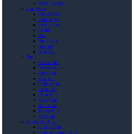
Slow Cooker
Cookware
Dutch Oven
Deep Fryer
Frying Pan
Griller
Pan
Sauce Pan
Steamer
Wok Pan
Fan
Air Cooler
Air Curtain
Auto Fan
Box Fan
Ceiling Fan
Desk Fan
Floor Fan
Misty Fan
Stand Fan
Tower Fan
Wall Fan
Ventilating Fan
Cabinet Fan
Ceiling Exhaust Fan