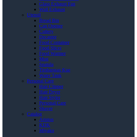
Glass Exhaust Fan
Wall Exhaust
Utensil
Bread Bin
Can Opener
Cutlery
Decanter
Food Container
Food Slicer
Food Warmer
Mug
Spatula
Timbangan Kue
Water Tank
Personal Care
Hair Clipper
Hair Dryer
Hair Styler
Personal Care
Shaver
Catalog
Ariston
KDK
Miyako