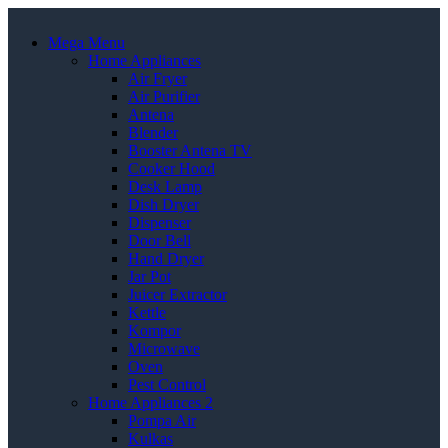
Mega Menu
Home Appliances
Air Fryer
Air Purifier
Antena
Blender
Booster Antena TV
Cooker Hood
Desk Lamp
Dish Dryer
Dispenser
Door Bell
Hand Dryer
Jar Pot
Juicer Extractor
Kettle
Kompor
Microwave
Oven
Pest Control
Home Appliances 2
Pompa Air
Kulkas