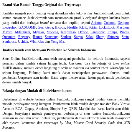
Brand Alat Rumah Tangga Original dan Terpercaya
Kualitas menjadi
point
penting yang diberikan oleh toko
online
JualElektronik.com untuk
semua
customer.
Jualelektronik.com menawarkan produk
original
dengan kualitas bagus
yang terdiri dari berbagai
brand
ternama dan terpilih, seperti
Ariston
,
Cosmos
,
Denpoo
,
Electrolux
,
GASCOMP
,
Gea
,
Getra
,
Hicook
,
Idealife
,
KDK
,
Kirin
,
LocknLock
,
Maspion
,
Maxim
,
Mitsubishi
,
Miyako
,
Modena
,
Nespresso
,
Oxone
,
Panasonic
,
Philips
,
Pisces
,
Quantum
,
Regency
,
Rinnai
,
Samsung
,
Sanken
,
Sanyo
,
Sekai
,
Sharp
,
Shimizu
,
Stein
,
Sunhouse
,
Uchida
,
Winn Gas
dan
Yong Ma
.
Jualelektronik.com Melayani Pembelian ke Seluruh Indonesia
Situs Online
JualElektronik.com telah melayani pembelian ke seluruh Indonesia, seperti
pesanan dalam jumlah satuan hingga lebih.
Customer
bisa berbelanja di toko
online
JualElektronik, melalui
order
langsung di
website
maupun
via contact
lewat
WhatsApp
dan
telpon langsung
.
Hubungi kami untuk dapat mendapatkan penawaran khusus untuk
pembelian Corporate atau tender. Kami dapat menawarkan faktur pajak untuk pembelian
dalam jumlah banyak
Belanja dengan Mudah di Jualelektronik.com
Berbelanja di
website belanja online
JualElektronik.com sangat mudah karena memiliki
metode pembayaran yang beragam. Pembayaran lebih mudah dengan transfer Bank Virtual
Account BCA, Gopay, Akulaku, Shopee Pay, QRIS, Mandiri dan kartu kredit atau debit.
Dengan banyaknya metode pembayaran, berbelanja di situs
online
JualElektronik.com
semakin mudah dan aman. Selain itu, pembayaran di JualElektronik.com telah di-
support
oleh
system
keamanan dan
terpercaya
by Visa
,
Master Card Security Code
dan
JCB
J/secure
.