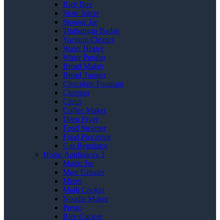
Rice Box
Slow Juicer
Storage Jar
Timbangan Badan
Vacuum Cleaner
Water Heater
Water Purifier
Bread Maker
Bread Toaster
Chocolate Fountain
Chopper
Citrus
Coffee Maker
Deep Fryer
Food Steamer
Food Processor
Gas Regulator
Home Appliances 3
Magic Jar
Meat Grinder
Mixer
Multi Cooker
Noodle Maker
Presto
Rice Cooker