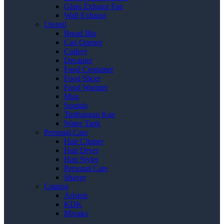
Glass Exhaust Fan
Wall Exhaust
Utensil
Bread Bin
Can Opener
Cutlery
Decanter
Food Container
Food Slicer
Food Warmer
Mug
Spatula
Timbangan Kue
Water Tank
Personal Care
Hair Clipper
Hair Dryer
Hair Styler
Personal Care
Shaver
Catalog
Ariston
KDK
Miyako