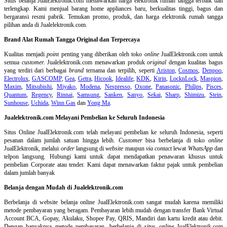
Situs belanja
JualElektronik.com menawarkan harga elektronik rumah tangga terbaik dan
terlengkap. Kami menjual barang home appliances baru, berkualitas tinggi, bagus dan
bergaransi resmi pabrik. Temukan promo, produk, dan harga elektronik rumah tangga
pilihan anda di Jualelektronik.com.
Brand Alat Rumah Tangga Original dan Terpercaya
Kualitas menjadi
point
penting yang diberikan oleh toko
online
JualElektronik.com untuk
semua
customer.
Jualelektronik.com menawarkan produk
original
dengan kualitas bagus
yang terdiri dari berbagai
brand
ternama dan terpilih, seperti
Ariston
,
Cosmos
,
Denpoo
,
Electrolux
,
GASCOMP
,
Gea
,
Getra
,
Hicook
,
Idealife
,
KDK
,
Kirin
,
LocknLock
,
Maspion
,
Maxim
,
Mitsubishi
,
Miyako
,
Modena
,
Nespresso
,
Oxone
,
Panasonic
,
Philips
,
Pisces
,
Quantum
,
Regency
,
Rinnai
,
Samsung
,
Sanken
,
Sanyo
,
Sekai
,
Sharp
,
Shimizu
,
Stein
,
Sunhouse
,
Uchida
,
Winn Gas
dan
Yong Ma
.
Jualelektronik.com Melayani Pembelian ke Seluruh Indonesia
Situs Online
JualElektronik.com telah melayani pembelian ke seluruh Indonesia, seperti
pesanan dalam jumlah satuan hingga lebih.
Customer
bisa berbelanja di toko
online
JualElektronik, melalui
order
langsung di
website
maupun
via contact
lewat
WhatsApp
dan
telpon langsung
.
Hubungi kami untuk dapat mendapatkan penawaran khusus untuk
pembelian Corporate atau tender. Kami dapat menawarkan faktur pajak untuk pembelian
dalam jumlah banyak
Belanja dengan Mudah di Jualelektronik.com
Berbelanja di
website belanja online
JualElektronik.com sangat mudah karena memiliki
metode pembayaran yang beragam. Pembayaran lebih mudah dengan transfer Bank Virtual
Account BCA, Gopay, Akulaku, Shopee Pay, QRIS, Mandiri dan kartu kredit atau debit.
Dengan banyaknya metode pembayaran, berbelanja di situs
online
JualElektronik.com