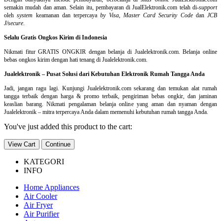
semakin mudah dan aman. Selain itu, pembayaran di JualElektronik.com telah di-
support
oleh
system
keamanan dan
terpercaya
by Visa
,
Master Card Security Code
dan
JCB
J/secure
.
Selalu Gratis Ongkos Kirim di Indonesia
Nikmati fitur GRATIS ONGKIR dengan belanja di Jualelektronik.com. Belanja online
bebas ongkos kirim dengan hati tenang di Jualelektronik.com.
Jualelektronik – Pusat Solusi dari Kebutuhan Elektronik Rumah Tangga Anda
Jadi, jangan ragu lagi. Kunjungi Jualelektronik.com sekarang dan temukan alat rumah
tangga terbaik dengan harga & promo terbaik, pengiriman bebas ongkir, dan jaminan
keaslian barang. Nikmati pengalaman belanja online yang aman dan nyaman dengan
Jualelektronik – mitra terpercaya Anda dalam memenuhi kebutuhan rumah tangga Anda.
You've just added this product to the cart:
View Cart
Continue
KATEGORI
INFO
Home Appliances
Air Cooler
Air Fryer
Air Purifier