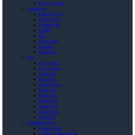
Slow Cooker
Cookware
Dutch Oven
Deep Fryer
Frying Pan
Griller
Pan
Sauce Pan
Steamer
Wok Pan
Fan
Air Cooler
Air Curtain
Auto Fan
Box Fan
Ceiling Fan
Desk Fan
Floor Fan
Misty Fan
Stand Fan
Tower Fan
Wall Fan
Ventilating Fan
Cabinet Fan
Ceiling Exhaust Fan