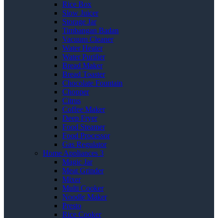
Rice Box
Slow Juicer
Storage Jar
Timbangan Badan
Vacuum Cleaner
Water Heater
Water Purifier
Bread Maker
Bread Toaster
Chocolate Fountain
Chopper
Citrus
Coffee Maker
Deep Fryer
Food Steamer
Food Processor
Gas Regulator
Home Appliances 3
Magic Jar
Meat Grinder
Mixer
Multi Cooker
Noodle Maker
Presto
Rice Cooker