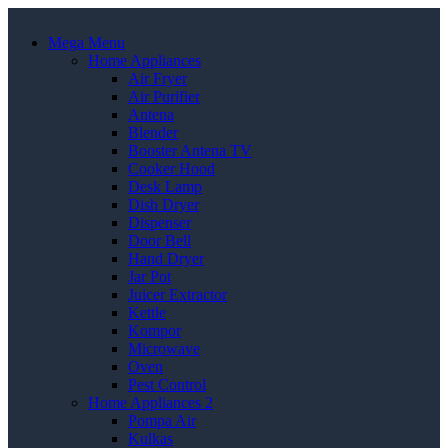
Mega Menu
Home Appliances
Air Fryer
Air Purifier
Antena
Blender
Booster Antena TV
Cooker Hood
Desk Lamp
Dish Dryer
Dispenser
Door Bell
Hand Dryer
Jar Pot
Juicer Extractor
Kettle
Kompor
Microwave
Oven
Pest Control
Home Appliances 2
Pompa Air
Kulkas