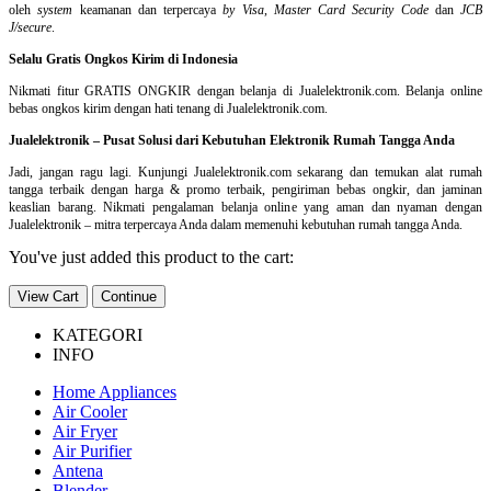
oleh
system
keamanan dan
terpercaya
by Visa
,
Master Card Security Code
dan
JCB
J/secure
.
Selalu Gratis Ongkos Kirim di Indonesia
Nikmati fitur GRATIS ONGKIR dengan belanja di Jualelektronik.com. Belanja online
bebas ongkos kirim dengan hati tenang di Jualelektronik.com.
Jualelektronik – Pusat Solusi dari Kebutuhan Elektronik Rumah Tangga Anda
Jadi, jangan ragu lagi. Kunjungi Jualelektronik.com sekarang dan temukan alat rumah
tangga terbaik dengan harga & promo terbaik, pengiriman bebas ongkir, dan jaminan
keaslian barang. Nikmati pengalaman belanja online yang aman dan nyaman dengan
Jualelektronik – mitra terpercaya Anda dalam memenuhi kebutuhan rumah tangga Anda.
You've just added this product to the cart:
View Cart
Continue
KATEGORI
INFO
Home Appliances
Air Cooler
Air Fryer
Air Purifier
Antena
Blender