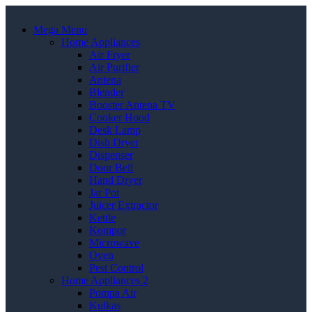
Mega Menu
Home Appliances
Air Fryer
Air Purifier
Antena
Blender
Booster Antena TV
Cooker Hood
Desk Lamp
Dish Dryer
Dispenser
Door Bell
Hand Dryer
Jar Pot
Juicer Extractor
Kettle
Kompor
Microwave
Oven
Pest Control
Home Appliances 2
Pompa Air
Kulkas