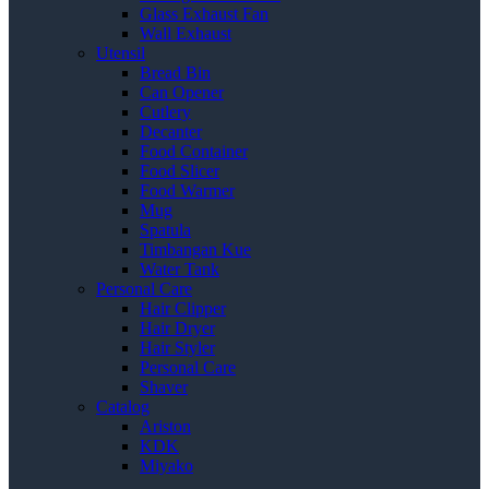
Glass Exhaust Fan
Wall Exhaust
Utensil
Bread Bin
Can Opener
Cutlery
Decanter
Food Container
Food Slicer
Food Warmer
Mug
Spatula
Timbangan Kue
Water Tank
Personal Care
Hair Clipper
Hair Dryer
Hair Styler
Personal Care
Shaver
Catalog
Ariston
KDK
Miyako