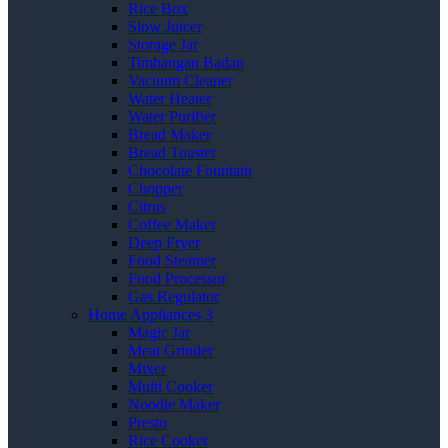
Rice Box
Slow Juicer
Storage Jar
Timbangan Badan
Vacuum Cleaner
Water Heater
Water Purifier
Bread Maker
Bread Toaster
Chocolate Fountain
Chopper
Citrus
Coffee Maker
Deep Fryer
Food Steamer
Food Processor
Gas Regulator
Home Appliances 3
Magic Jar
Meat Grinder
Mixer
Multi Cooker
Noodle Maker
Presto
Rice Cooker