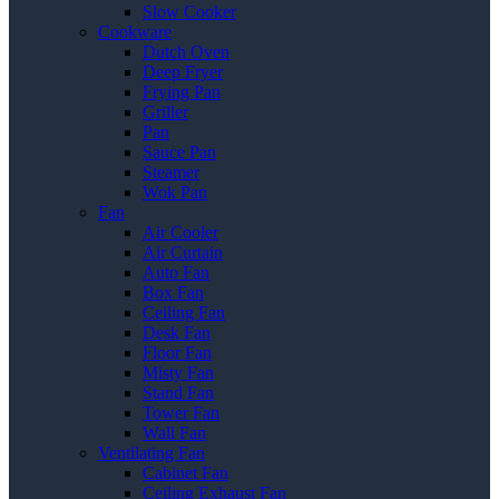
Slow Cooker
Cookware
Dutch Oven
Deep Fryer
Frying Pan
Griller
Pan
Sauce Pan
Steamer
Wok Pan
Fan
Air Cooler
Air Curtain
Auto Fan
Box Fan
Ceiling Fan
Desk Fan
Floor Fan
Misty Fan
Stand Fan
Tower Fan
Wall Fan
Ventilating Fan
Cabinet Fan
Ceiling Exhaust Fan