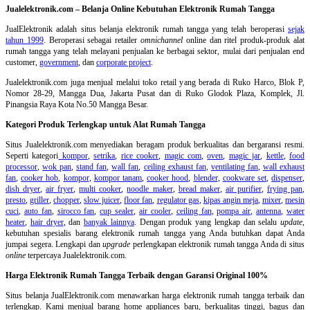
Jualelektronik.com – Belanja Online Kebutuhan Elektronik Rumah Tangga
JualElektronik adalah
situs belanja elektronik rumah tangga
yang telah beroperasi
sejak
tahun 1999
. Beroperasi sebagai retailer
omnichannel
online dan ritel produk-produk alat
rumah tangga yang telah melayani penjualan ke berbagai sektor, mulai dari penjualan end
customer,
government
, dan
corporate project
.
Jualelektronik.com juga menjual melalui toko retail yang berada di Ruko Harco, Blok P,
Nomor 28-29, Mangga Dua, Jakarta Pusat dan di Ruko Glodok Plaza, Komplek, Jl.
Pinangsia Raya Kota No.50 Mangga Besar.
Kategori Produk Terlengkap untuk Alat Rumah Tangga
Situs Jualelektronik.com menyediakan beragam produk berkualitas dan bergaransi resmi.
Seperti kategori
kompor
,
setrika
,
rice cooker
,
magic com
,
oven
,
magic jar
,
kettle
,
food
processor
,
wok pan
,
stand fan
,
wall fan
,
ceiling exhaust fan
,
ventilating fan
,
wall exhaust
fan
,
cooker hob
,
kompor
,
kompor tanam
,
cooker hood
,
blender
,
cookware set
,
dispenser
,
dish dryer
,
air fryer
,
multi cooker
,
noodle maker
,
bread maker
,
air purifier
,
frying pan
,
presto
,
griller
,
chopper
,
slow juicer
,
floor fan
,
regulator gas
,
kipas angin meja
,
mixer
,
mesin
cuci
,
auto fan
,
sirocco fan
,
cup sealer
,
air cooler
,
ceiling fan
,
pompa air
,
antenna
,
water
heater
,
hair dryer
, dan
banyak lainnya
. Dengan produk yang lengkap dan selalu
update
,
kebutuhan spesialis barang elektronik rumah tangga yang Anda butuhkan dapat Anda
jumpai segera. Lengkapi dan
upgrade
perlengkapan elektronik rumah tangga Anda di situs
online
terpercaya Jualelektronik.com.
Harga Elektronik Rumah Tangga Terbaik dengan Garansi Original 100%
Situs belanja
JualElektronik.com menawarkan harga elektronik rumah tangga terbaik dan
terlengkap. Kami menjual barang home appliances baru, berkualitas tinggi, bagus dan