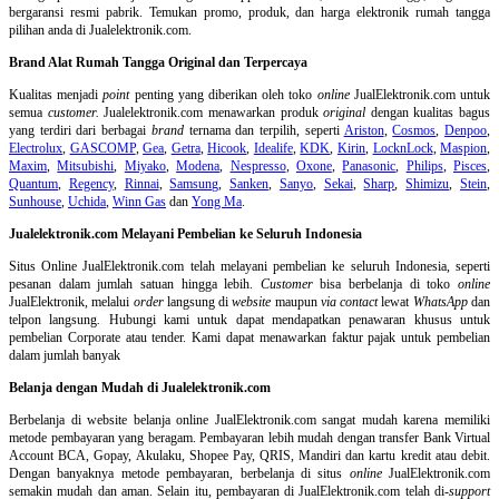
bergaransi resmi pabrik. Temukan promo, produk, dan harga elektronik rumah tangga
pilihan anda di Jualelektronik.com.
Brand Alat Rumah Tangga Original dan Terpercaya
Kualitas menjadi
point
penting yang diberikan oleh toko
online
JualElektronik.com untuk
semua
customer.
Jualelektronik.com menawarkan produk
original
dengan kualitas bagus
yang terdiri dari berbagai
brand
ternama dan terpilih, seperti
Ariston
,
Cosmos
,
Denpoo
,
Electrolux
,
GASCOMP
,
Gea
,
Getra
,
Hicook
,
Idealife
,
KDK
,
Kirin
,
LocknLock
,
Maspion
,
Maxim
,
Mitsubishi
,
Miyako
,
Modena
,
Nespresso
,
Oxone
,
Panasonic
,
Philips
,
Pisces
,
Quantum
,
Regency
,
Rinnai
,
Samsung
,
Sanken
,
Sanyo
,
Sekai
,
Sharp
,
Shimizu
,
Stein
,
Sunhouse
,
Uchida
,
Winn Gas
dan
Yong Ma
.
Jualelektronik.com Melayani Pembelian ke Seluruh Indonesia
Situs Online
JualElektronik.com telah melayani pembelian ke seluruh Indonesia, seperti
pesanan dalam jumlah satuan hingga lebih.
Customer
bisa berbelanja di toko
online
JualElektronik, melalui
order
langsung di
website
maupun
via contact
lewat
WhatsApp
dan
telpon langsung
.
Hubungi kami untuk dapat mendapatkan penawaran khusus untuk
pembelian Corporate atau tender. Kami dapat menawarkan faktur pajak untuk pembelian
dalam jumlah banyak
Belanja dengan Mudah di Jualelektronik.com
Berbelanja di
website belanja online
JualElektronik.com sangat mudah karena memiliki
metode pembayaran yang beragam. Pembayaran lebih mudah dengan transfer Bank Virtual
Account BCA, Gopay, Akulaku, Shopee Pay, QRIS, Mandiri dan kartu kredit atau debit.
Dengan banyaknya metode pembayaran, berbelanja di situs
online
JualElektronik.com
semakin mudah dan aman. Selain itu, pembayaran di JualElektronik.com telah di-
support