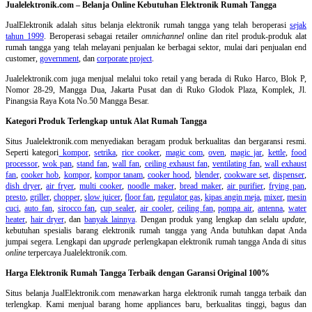
Jualelektronik.com – Belanja Online Kebutuhan Elektronik Rumah Tangga
JualElektronik adalah
situs belanja elektronik rumah tangga
yang telah beroperasi
sejak
tahun 1999
. Beroperasi sebagai retailer
omnichannel
online dan ritel produk-produk alat
rumah tangga yang telah melayani penjualan ke berbagai sektor, mulai dari penjualan end
customer,
government
, dan
corporate project
.
Jualelektronik.com juga menjual melalui toko retail yang berada di Ruko Harco, Blok P,
Nomor 28-29, Mangga Dua, Jakarta Pusat dan di Ruko Glodok Plaza, Komplek, Jl.
Pinangsia Raya Kota No.50 Mangga Besar.
Kategori Produk Terlengkap untuk Alat Rumah Tangga
Situs Jualelektronik.com menyediakan beragam produk berkualitas dan bergaransi resmi.
Seperti kategori
kompor
,
setrika
,
rice cooker
,
magic com
,
oven
,
magic jar
,
kettle
,
food
processor
,
wok pan
,
stand fan
,
wall fan
,
ceiling exhaust fan
,
ventilating fan
,
wall exhaust
fan
,
cooker hob
,
kompor
,
kompor tanam
,
cooker hood
,
blender
,
cookware set
,
dispenser
,
dish dryer
,
air fryer
,
multi cooker
,
noodle maker
,
bread maker
,
air purifier
,
frying pan
,
presto
,
griller
,
chopper
,
slow juicer
,
floor fan
,
regulator gas
,
kipas angin meja
,
mixer
,
mesin
cuci
,
auto fan
,
sirocco fan
,
cup sealer
,
air cooler
,
ceiling fan
,
pompa air
,
antenna
,
water
heater
,
hair dryer
, dan
banyak lainnya
. Dengan produk yang lengkap dan selalu
update
,
kebutuhan spesialis barang elektronik rumah tangga yang Anda butuhkan dapat Anda
jumpai segera. Lengkapi dan
upgrade
perlengkapan elektronik rumah tangga Anda di situs
online
terpercaya Jualelektronik.com.
Harga Elektronik Rumah Tangga Terbaik dengan Garansi Original 100%
Situs belanja
JualElektronik.com menawarkan harga elektronik rumah tangga terbaik dan
terlengkap. Kami menjual barang home appliances baru, berkualitas tinggi, bagus dan