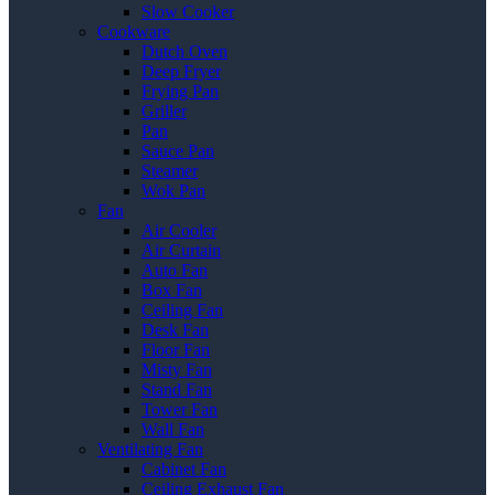
Slow Cooker
Cookware
Dutch Oven
Deep Fryer
Frying Pan
Griller
Pan
Sauce Pan
Steamer
Wok Pan
Fan
Air Cooler
Air Curtain
Auto Fan
Box Fan
Ceiling Fan
Desk Fan
Floor Fan
Misty Fan
Stand Fan
Tower Fan
Wall Fan
Ventilating Fan
Cabinet Fan
Ceiling Exhaust Fan