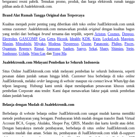
bergaransi resmi pabrik. Temukan promo, produk, dan harga elektronik rumah tangga
pilihan anda di Jualelektronik.com.
Brand Alat Rumah Tangga Original dan Terpercaya
Kualitas menjadi
point
penting yang diberikan oleh toko
online
JualElektronik.com untuk
semua
customer.
Jualelektronik.com menawarkan produk
original
dengan kualitas bagus
yang terdiri dari berbagai
brand
ternama dan terpilih, seperti
Ariston
,
Cosmos
,
Denpoo
,
Electrolux
,
GASCOMP
,
Gea
,
Getra
,
Hicook
,
Idealife
,
KDK
,
Kirin
,
LocknLock
,
Maspion
,
Maxim
,
Mitsubishi
,
Miyako
,
Modena
,
Nespresso
,
Oxone
,
Panasonic
,
Philips
,
Pisces
,
Quantum
,
Regency
,
Rinnai
,
Samsung
,
Sanken
,
Sanyo
,
Sekai
,
Sharp
,
Shimizu
,
Stein
,
Sunhouse
,
Uchida
,
Winn Gas
dan
Yong Ma
.
Jualelektronik.com Melayani Pembelian ke Seluruh Indonesia
Situs Online
JualElektronik.com telah melayani pembelian ke seluruh Indonesia, seperti
pesanan dalam jumlah satuan hingga lebih.
Customer
bisa berbelanja di toko
online
JualElektronik, melalui
order
langsung di
website
maupun
via contact
lewat
WhatsApp
dan
telpon langsung
.
Hubungi kami untuk dapat mendapatkan penawaran khusus untuk
pembelian Corporate atau tender. Kami dapat menawarkan faktur pajak untuk pembelian
dalam jumlah banyak
Belanja dengan Mudah di Jualelektronik.com
Berbelanja di
website belanja online
JualElektronik.com sangat mudah karena memiliki
metode pembayaran yang beragam. Pembayaran lebih mudah dengan transfer Bank Virtual
Account BCA, Gopay, Akulaku, Shopee Pay, QRIS, Mandiri dan kartu kredit atau debit.
Dengan banyaknya metode pembayaran, berbelanja di situs
online
JualElektronik.com
semakin mudah dan aman. Selain itu, pembayaran di JualElektronik.com telah di-
support