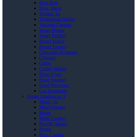
Rice Box
Slow Juicer
Storage Jar
Timbangan Badan
Vacuum Cleaner
Water Heater
Water Purifier
Bread Maker
Bread Toaster
Chocolate Fountain
Chopper
Citrus
Coffee Maker
Deep Fryer
Food Steamer
Food Processor
Gas Regulator
Home Appliances 3
Magic Jar
Meat Grinder
Mixer
Multi Cooker
Noodle Maker
Presto
Rice Cooker