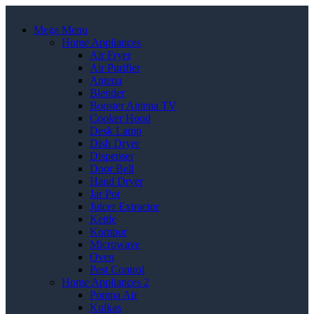
Mega Menu
Home Appliances
Air Fryer
Air Purifier
Antena
Blender
Booster Antena TV
Cooker Hood
Desk Lamp
Dish Dryer
Dispenser
Door Bell
Hand Dryer
Jar Pot
Juicer Extractor
Kettle
Kompor
Microwave
Oven
Pest Control
Home Appliances 2
Pompa Air
Kulkas