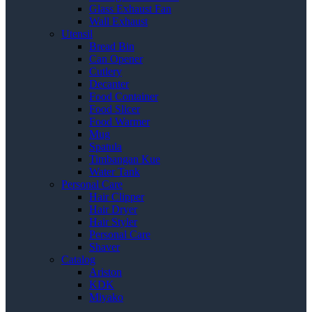
Glass Exhaust Fan
Wall Exhaust
Utensil
Bread Bin
Can Opener
Cutlery
Decanter
Food Container
Food Slicer
Food Warmer
Mug
Spatula
Timbangan Kue
Water Tank
Personal Care
Hair Clipper
Hair Dryer
Hair Styler
Personal Care
Shaver
Catalog
Ariston
KDK
Miyako