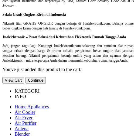
oleh
system
keamanan dan
terpercaya
by Visa
,
Master Card Security Code
dan
JCB
J/secure
.
Selalu Gratis Ongkos Kirim di Indonesia
Nikmati fitur GRATIS ONGKIR dengan belanja di Jualelektronik.com. Belanja online
bebas ongkos kirim dengan hati tenang di Jualelektronik.com.
Jualelektronik – Pusat Solusi dari Kebutuhan Elektronik Rumah Tangga Anda
Jadi, jangan ragu lagi. Kunjungi Jualelektronik.com sekarang dan temukan alat rumah
tangga terbaik dengan harga & promo terbaik, pengiriman bebas ongkir, dan jaminan
keaslian barang. Nikmati pengalaman belanja online yang aman dan nyaman dengan
Jualelektronik – mitra terpercaya Anda dalam memenuhi kebutuhan rumah tangga Anda.
You've just added this product to the cart:
View Cart
Continue
KATEGORI
INFO
Home Appliances
Air Cooler
Air Fryer
Air Purifier
Antena
Blender