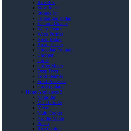
Rice Box
Slow Juicer
Storage Jar
Timbangan Badan
Vacuum Cleaner
Water Heater
Water Purifier
Bread Maker
Bread Toaster
Chocolate Fountain
Chopper
Citrus
Coffee Maker
Deep Fryer
Food Steamer
Food Processor
Gas Regulator
Home Appliances 3
Magic Jar
Meat Grinder
Mixer
Multi Cooker
Noodle Maker
Presto
Rice Cooker