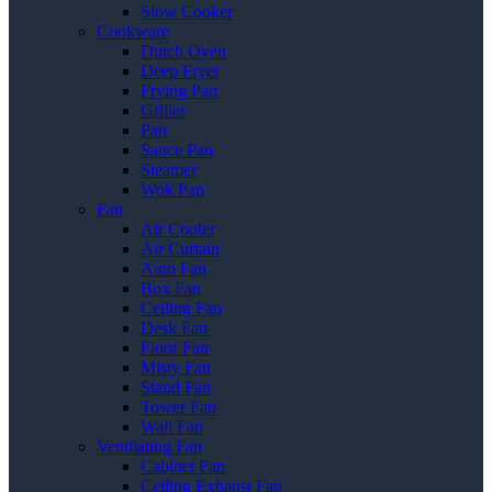
Slow Cooker
Cookware
Dutch Oven
Deep Fryer
Frying Pan
Griller
Pan
Sauce Pan
Steamer
Wok Pan
Fan
Air Cooler
Air Curtain
Auto Fan
Box Fan
Ceiling Fan
Desk Fan
Floor Fan
Misty Fan
Stand Fan
Tower Fan
Wall Fan
Ventilating Fan
Cabinet Fan
Ceiling Exhaust Fan