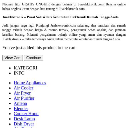
Nikmati fitur GRATIS ONGKIR dengan belanja di Jualelektronik.com. Belanja online
bebas ongkos kirim dengan hati tenang di Jualelektronik.com.
Jualelektronik – Pusat Solusi dari Kebutuhan Elektronik Rumah Tangga Anda
Jadi, jangan ragu lagi. Kunjungi Jualelektronik.com sekarang dan temukan alat rumah
tangga terbaik dengan harga & promo terbaik, pengiriman bebas ongkir, dan jaminan
keaslian barang. Nikmati pengalaman belanja online yang aman dan nyaman dengan
Jualelektronik – mitra terpercaya Anda dalam memenuhi kebutuhan rumah tangga Anda.
You've just added this product to the cart:
View Cart
Continue
KATEGORI
INFO
Home Appliances
Air Cooler
Air Fryer
Air Purifier
Antena
Blender
Cooker Hood
Desk Lamp
Dish Dryer