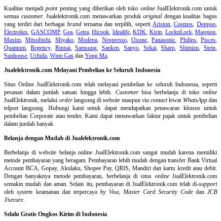
Kualitas menjadi
point
penting yang diberikan oleh toko
online
JualElektronik.com untuk
semua
customer.
Jualelektronik.com menawarkan produk
original
dengan kualitas bagus
yang terdiri dari berbagai
brand
ternama dan terpilih, seperti
Ariston
,
Cosmos
,
Denpoo
,
Electrolux
,
GASCOMP
,
Gea
,
Getra
,
Hicook
,
Idealife
,
KDK
,
Kirin
,
LocknLock
,
Maspion
,
Maxim
,
Mitsubishi
,
Miyako
,
Modena
,
Nespresso
,
Oxone
,
Panasonic
,
Philips
,
Pisces
,
Quantum
,
Regency
,
Rinnai
,
Samsung
,
Sanken
,
Sanyo
,
Sekai
,
Sharp
,
Shimizu
,
Stein
,
Sunhouse
,
Uchida
,
Winn Gas
dan
Yong Ma
.
Jualelektronik.com Melayani Pembelian ke Seluruh Indonesia
Situs Online
JualElektronik.com telah melayani pembelian ke seluruh Indonesia, seperti
pesanan dalam jumlah satuan hingga lebih.
Customer
bisa berbelanja di toko
online
JualElektronik, melalui
order
langsung di
website
maupun
via contact
lewat
WhatsApp
dan
telpon langsung
.
Hubungi kami untuk dapat mendapatkan penawaran khusus untuk
pembelian Corporate atau tender. Kami dapat menawarkan faktur pajak untuk pembelian
dalam jumlah banyak
Belanja dengan Mudah di Jualelektronik.com
Berbelanja di
website belanja online
JualElektronik.com sangat mudah karena memiliki
metode pembayaran yang beragam. Pembayaran lebih mudah dengan transfer Bank Virtual
Account BCA, Gopay, Akulaku, Shopee Pay, QRIS, Mandiri dan kartu kredit atau debit.
Dengan banyaknya metode pembayaran, berbelanja di situs
online
JualElektronik.com
semakin mudah dan aman. Selain itu, pembayaran di JualElektronik.com telah di-
support
oleh
system
keamanan dan
terpercaya
by Visa
,
Master Card Security Code
dan
JCB
J/secure
.
Selalu Gratis Ongkos Kirim di Indonesia