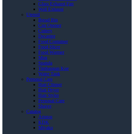
Glass Exhaust Fan
Wall Exhaust
Utensil
Bread Bin
Can Opener
Cutlery
Decanter
Food Container
Food Slicer
Food Warmer
Mug
Spatula
Timbangan Kue
Water Tank
Personal Care
Hair Clipper
Hair Dryer
Hair Styler
Personal Care
Shaver
Catalog
Ariston
KDK
Miyako