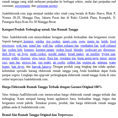
rumah tangga yang telah melayani penjualan ke berbagai sektor, mulai dari penjualan end
customer,
government
, dan
corporate project
.
Jualelektronik.com juga menjual melalui toko retail yang berada di Ruko Harco, Blok P,
Nomor 28-29, Mangga Dua, Jakarta Pusat dan di Ruko Glodok Plaza, Komplek, Jl.
Pinangsia Raya Kota No.50 Mangga Besar.
Kategori Produk Terlengkap untuk Alat Rumah Tangga
Situs Jualelektronik.com menyediakan beragam produk berkualitas dan bergaransi resmi.
Seperti kategori
kompor
,
setrika
,
rice cooker
,
magic com
,
oven
,
magic jar
,
kettle
,
food
processor
,
wok pan
,
stand fan
,
wall fan
,
ceiling exhaust fan
,
ventilating fan
,
wall exhaust
fan
,
cooker hob
,
kompor
,
kompor tanam
,
cooker hood
,
blender
,
cookware set
,
dispenser
,
dish dryer
,
air fryer
,
multi cooker
,
noodle maker
,
bread maker
,
air purifier
,
frying pan
,
presto
,
griller
,
chopper
,
slow juicer
,
floor fan
,
regulator gas
,
kipas angin meja
,
mixer
,
mesin
cuci
,
auto fan
,
sirocco fan
,
cup sealer
,
air cooler
,
ceiling fan
,
pompa air
,
antenna
,
water
heater
,
hair dryer
, dan
banyak lainnya
. Dengan produk yang lengkap dan selalu
update
,
kebutuhan spesialis barang elektronik rumah tangga yang Anda butuhkan dapat Anda
jumpai segera. Lengkapi dan
upgrade
perlengkapan elektronik rumah tangga Anda di situs
online
terpercaya Jualelektronik.com.
Harga Elektronik Rumah Tangga Terbaik dengan Garansi Original 100%
Situs belanja
JualElektronik.com menawarkan harga elektronik rumah tangga terbaik dan
terlengkap. Kami menjual barang home appliances baru, berkualitas tinggi, bagus dan
bergaransi resmi pabrik. Temukan promo, produk, dan harga elektronik rumah tangga
pilihan anda di Jualelektronik.com.
Brand Alat Rumah Tangga Original dan Terpercaya