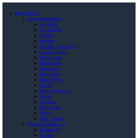
Mega Menu
Home Appliances
Air Fryer
Air Purifier
Antena
Blender
Booster Antena TV
Cooker Hood
Desk Lamp
Dish Dryer
Dispenser
Door Bell
Hand Dryer
Jar Pot
Juicer Extractor
Kettle
Kompor
Microwave
Oven
Pest Control
Home Appliances 2
Pompa Air
Kulkas