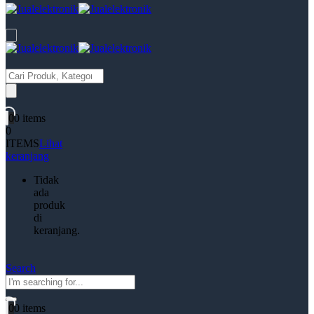
Products
search
0
0 items
0
ITEMS
Lihat
keranjang
Tidak
ada
produk
di
keranjang.
Search
0
0 items