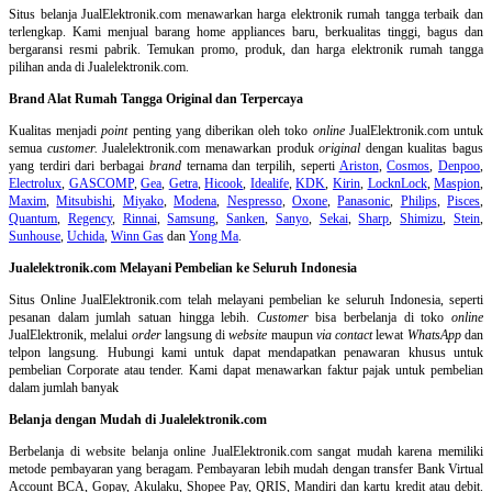
Situs belanja
JualElektronik.com menawarkan harga elektronik rumah tangga terbaik dan
terlengkap. Kami menjual barang home appliances baru, berkualitas tinggi, bagus dan
bergaransi resmi pabrik. Temukan promo, produk, dan harga elektronik rumah tangga
pilihan anda di Jualelektronik.com.
Brand Alat Rumah Tangga Original dan Terpercaya
Kualitas menjadi
point
penting yang diberikan oleh toko
online
JualElektronik.com untuk
semua
customer.
Jualelektronik.com menawarkan produk
original
dengan kualitas bagus
yang terdiri dari berbagai
brand
ternama dan terpilih, seperti
Ariston
,
Cosmos
,
Denpoo
,
Electrolux
,
GASCOMP
,
Gea
,
Getra
,
Hicook
,
Idealife
,
KDK
,
Kirin
,
LocknLock
,
Maspion
,
Maxim
,
Mitsubishi
,
Miyako
,
Modena
,
Nespresso
,
Oxone
,
Panasonic
,
Philips
,
Pisces
,
Quantum
,
Regency
,
Rinnai
,
Samsung
,
Sanken
,
Sanyo
,
Sekai
,
Sharp
,
Shimizu
,
Stein
,
Sunhouse
,
Uchida
,
Winn Gas
dan
Yong Ma
.
Jualelektronik.com Melayani Pembelian ke Seluruh Indonesia
Situs Online
JualElektronik.com telah melayani pembelian ke seluruh Indonesia, seperti
pesanan dalam jumlah satuan hingga lebih.
Customer
bisa berbelanja di toko
online
JualElektronik, melalui
order
langsung di
website
maupun
via contact
lewat
WhatsApp
dan
telpon langsung
.
Hubungi kami untuk dapat mendapatkan penawaran khusus untuk
pembelian Corporate atau tender. Kami dapat menawarkan faktur pajak untuk pembelian
dalam jumlah banyak
Belanja dengan Mudah di Jualelektronik.com
Berbelanja di
website belanja online
JualElektronik.com sangat mudah karena memiliki
metode pembayaran yang beragam. Pembayaran lebih mudah dengan transfer Bank Virtual
Account BCA, Gopay, Akulaku, Shopee Pay, QRIS, Mandiri dan kartu kredit atau debit.