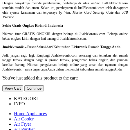
Dengan banyaknya metode pembayaran, berbelanja di situs
online
JualElektronik.com
semakin mudah dan aman. Selain itu, pembayaran di JualElektronik.com telah di-
support
oleh
system
keamanan dan
terpercaya
by Visa
,
Master Card Security Code
dan
JCB
J/secure
.
Selalu Gratis Ongkos Kirim di Indonesia
Nikmati fitur GRATIS ONGKIR dengan belanja di Jualelektronik.com. Belanja online
bebas ongkos kirim dengan hati tenang di Jualelektronik.com.
Jualelektronik – Pusat Solusi dari Kebutuhan Elektronik Rumah Tangga Anda
Jadi, jangan ragu lagi. Kunjungi Jualelektronik.com sekarang dan temukan alat rumah
tangga terbaik dengan harga & promo terbaik, pengiriman bebas ongkir, dan jaminan
keaslian barang. Nikmati pengalaman belanja online yang aman dan nyaman dengan
Jualelektronik – mitra terpercaya Anda dalam memenuhi kebutuhan rumah tangga Anda.
You've just added this product to the cart:
View Cart
Continue
KATEGORI
INFO
Home Appliances
Air Cooler
Air Fryer
Air Purifier