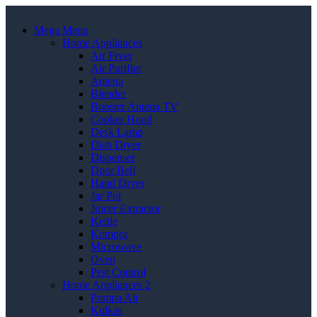
Mega Menu
Home Appliances
Air Fryer
Air Purifier
Antena
Blender
Booster Antena TV
Cooker Hood
Desk Lamp
Dish Dryer
Dispenser
Door Bell
Hand Dryer
Jar Pot
Juicer Extractor
Kettle
Kompor
Microwave
Oven
Pest Control
Home Appliances 2
Pompa Air
Kulkas