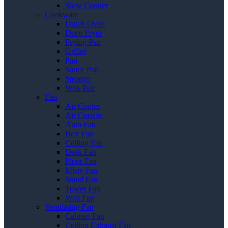
Slow Cooker
Cookware
Dutch Oven
Deep Fryer
Frying Pan
Griller
Pan
Sauce Pan
Steamer
Wok Pan
Fan
Air Cooler
Air Curtain
Auto Fan
Box Fan
Ceiling Fan
Desk Fan
Floor Fan
Misty Fan
Stand Fan
Tower Fan
Wall Fan
Ventilating Fan
Cabinet Fan
Ceiling Exhaust Fan