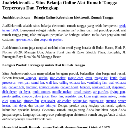
Jualelektronik – Situs Belanja Online Alat Rumah Tangga
Terpercaya Dan Terlengkap
Jualelektronik.com – Belanja Online Kebutuhan Elektronik Rumah Tangga
JualElektronik adalah
situs belanja elektronik rumah tangga
yang telah beroperasi
sejak
tahun 1999
. Beroperasi sebagai retailer
omnichannel
online dan ritel produk-produk alat
rumah tangga yang telah melayani penjualan ke berbagai sektor, mulai dari penjualan end
customer,
government
, dan
corporate project
.
Jualelektronik.com juga menjual melalui toko retail yang berada di Ruko Harco, Blok P,
Nomor 28-29, Mangga Dua, Jakarta Pusat dan di Ruko Glodok Plaza, Komplek, Jl.
Pinangsia Raya Kota No.50 Mangga Besar.
Kategori Produk Terlengkap untuk Alat Rumah Tangga
Situs Jualelektronik.com menyediakan beragam produk berkualitas dan bergaransi resmi.
Seperti kategori
kompor
,
setrika
,
rice cooker
,
magic com
,
oven
,
magic jar
,
kettle
,
food
processor
,
wok pan
,
stand fan
,
wall fan
,
ceiling exhaust fan
,
ventilating fan
,
wall exhaust
fan
,
cooker hob
,
kompor
,
kompor tanam
,
cooker hood
,
blender
,
cookware set
,
dispenser
,
dish dryer
,
air fryer
,
multi cooker
,
noodle maker
,
bread maker
,
air purifier
,
frying pan
,
presto
,
griller
,
chopper
,
slow juicer
,
floor fan
,
regulator gas
,
kipas angin meja
,
mixer
,
mesin
cuci
,
auto fan
,
sirocco fan
,
cup sealer
,
air cooler
,
ceiling fan
,
pompa air
,
antenna
,
water
heater
,
hair dryer
, dan
banyak lainnya
. Dengan produk yang lengkap dan selalu
update
,
kebutuhan spesialis barang elektronik rumah tangga yang Anda butuhkan dapat Anda
jumpai segera. Lengkapi dan
upgrade
perlengkapan elektronik rumah tangga Anda di situs
online
terpercaya Jualelektronik.com.
Harga Elektronik Rumah Tangga Terbaik dengan Garansi Original 100%