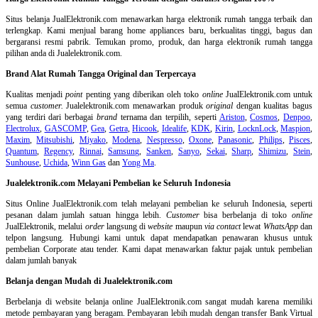
Situs belanja
JualElektronik.com menawarkan harga elektronik rumah tangga terbaik dan
terlengkap. Kami menjual barang home appliances baru, berkualitas tinggi, bagus dan
bergaransi resmi pabrik. Temukan promo, produk, dan harga elektronik rumah tangga
pilihan anda di Jualelektronik.com.
Brand Alat Rumah Tangga Original dan Terpercaya
Kualitas menjadi
point
penting yang diberikan oleh toko
online
JualElektronik.com untuk
semua
customer.
Jualelektronik.com menawarkan produk
original
dengan kualitas bagus
yang terdiri dari berbagai
brand
ternama dan terpilih, seperti
Ariston
,
Cosmos
,
Denpoo
,
Electrolux
,
GASCOMP
,
Gea
,
Getra
,
Hicook
,
Idealife
,
KDK
,
Kirin
,
LocknLock
,
Maspion
,
Maxim
,
Mitsubishi
,
Miyako
,
Modena
,
Nespresso
,
Oxone
,
Panasonic
,
Philips
,
Pisces
,
Quantum
,
Regency
,
Rinnai
,
Samsung
,
Sanken
,
Sanyo
,
Sekai
,
Sharp
,
Shimizu
,
Stein
,
Sunhouse
,
Uchida
,
Winn Gas
dan
Yong Ma
.
Jualelektronik.com Melayani Pembelian ke Seluruh Indonesia
Situs Online
JualElektronik.com telah melayani pembelian ke seluruh Indonesia, seperti
pesanan dalam jumlah satuan hingga lebih.
Customer
bisa berbelanja di toko
online
JualElektronik, melalui
order
langsung di
website
maupun
via contact
lewat
WhatsApp
dan
telpon langsung
.
Hubungi kami untuk dapat mendapatkan penawaran khusus untuk
pembelian Corporate atau tender. Kami dapat menawarkan faktur pajak untuk pembelian
dalam jumlah banyak
Belanja dengan Mudah di Jualelektronik.com
Berbelanja di
website belanja online
JualElektronik.com sangat mudah karena memiliki
metode pembayaran yang beragam. Pembayaran lebih mudah dengan transfer Bank Virtual