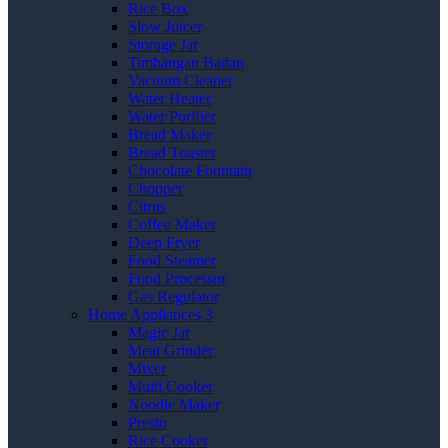
Rice Box
Slow Juicer
Storage Jar
Timbangan Badan
Vacuum Cleaner
Water Heater
Water Purifier
Bread Maker
Bread Toaster
Chocolate Fountain
Chopper
Citrus
Coffee Maker
Deep Fryer
Food Steamer
Food Processor
Gas Regulator
Home Appliances 3
Magic Jar
Meat Grinder
Mixer
Multi Cooker
Noodle Maker
Presto
Rice Cooker