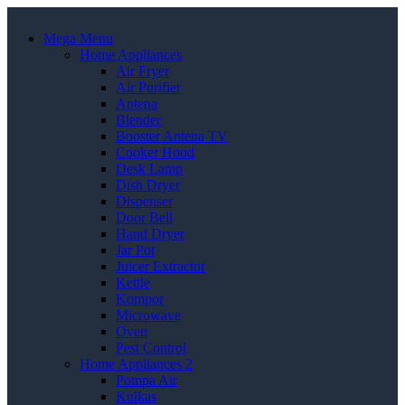
Mega Menu
Home Appliances
Air Fryer
Air Purifier
Antena
Blender
Booster Antena TV
Cooker Hood
Desk Lamp
Dish Dryer
Dispenser
Door Bell
Hand Dryer
Jar Pot
Juicer Extractor
Kettle
Kompor
Microwave
Oven
Pest Control
Home Appliances 2
Pompa Air
Kulkas