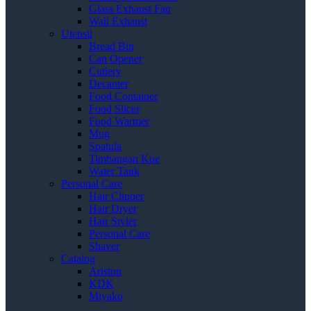
Glass Exhaust Fan
Wall Exhaust
Utensil
Bread Bin
Can Opener
Cutlery
Decanter
Food Container
Food Slicer
Food Warmer
Mug
Spatula
Timbangan Kue
Water Tank
Personal Care
Hair Clipper
Hair Dryer
Hair Styler
Personal Care
Shaver
Catalog
Ariston
KDK
Miyako