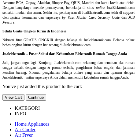
Account BCA, Gopay, Akulaku, Shopee Pay, QRIS, Mandiri dan kartu kredit atau debit.
Dengan banyaknya metode pembayaran, berbelanja di situs
online
JualElektronik.com
semakin mudah dan aman. Selain itu, pembayaran di JualElektronik.com telah di-
support
oleh
system
keamanan dan
terpercaya
by Visa
,
Master Card Security Code
dan
JCB
J/secure
.
Selalu Gratis Ongkos Kirim di Indonesia
Nikmati fitur GRATIS ONGKIR dengan belanja di Jualelektronik.com. Belanja online
bebas ongkos kirim dengan hati tenang di Jualelektronik.com.
Jualelektronik – Pusat Solusi dari Kebutuhan Elektronik Rumah Tangga Anda
Jadi, jangan ragu lagi. Kunjungi Jualelektronik.com sekarang dan temukan alat rumah
tangga terbaik dengan harga & promo terbaik, pengiriman bebas ongkir, dan jaminan
keaslian barang. Nikmati pengalaman belanja online yang aman dan nyaman dengan
Jualelektronik – mitra terpercaya Anda dalam memenuhi kebutuhan rumah tangga Anda.
You've just added this product to the cart:
View Cart
Continue
KATEGORI
INFO
Home Appliances
Air Cooler
Air Fryer