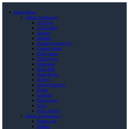
Mega Menu
Home Appliances
Air Fryer
Air Purifier
Antena
Blender
Booster Antena TV
Cooker Hood
Desk Lamp
Dish Dryer
Dispenser
Door Bell
Hand Dryer
Jar Pot
Juicer Extractor
Kettle
Kompor
Microwave
Oven
Pest Control
Home Appliances 2
Pompa Air
Kulkas