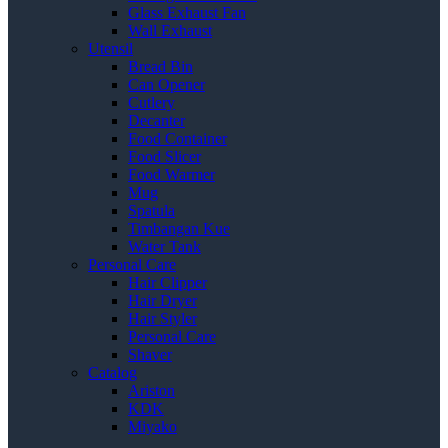
Glass Exhaust Fan
Wall Exhaust
Utensil
Bread Bin
Can Opener
Cutlery
Decanter
Food Container
Food Slicer
Food Warmer
Mug
Spatula
Timbangan Kue
Water Tank
Personal Care
Hair Clipper
Hair Dryer
Hair Styler
Personal Care
Shaver
Catalog
Ariston
KDK
Miyako