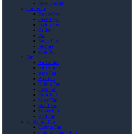
Slow Cooker
Cookware
Dutch Oven
Deep Fryer
Frying Pan
Griller
Pan
Sauce Pan
Steamer
Wok Pan
Fan
Air Cooler
Air Curtain
Auto Fan
Box Fan
Ceiling Fan
Desk Fan
Floor Fan
Misty Fan
Stand Fan
Tower Fan
Wall Fan
Ventilating Fan
Cabinet Fan
Ceiling Exhaust Fan