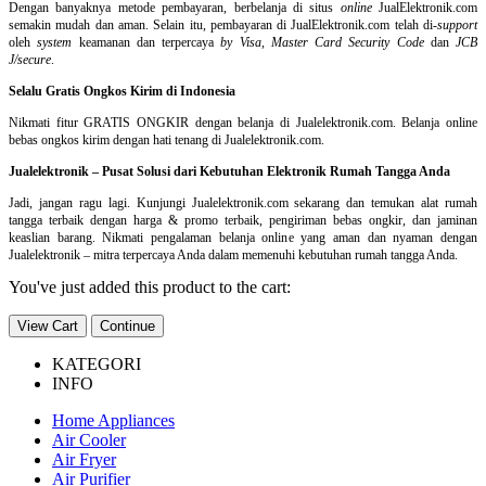
Dengan banyaknya metode pembayaran, berbelanja di situs
online
JualElektronik.com
semakin mudah dan aman. Selain itu, pembayaran di JualElektronik.com telah di-
support
oleh
system
keamanan dan
terpercaya
by Visa
,
Master Card Security Code
dan
JCB
J/secure
.
Selalu Gratis Ongkos Kirim di Indonesia
Nikmati fitur GRATIS ONGKIR dengan belanja di Jualelektronik.com. Belanja online
bebas ongkos kirim dengan hati tenang di Jualelektronik.com.
Jualelektronik – Pusat Solusi dari Kebutuhan Elektronik Rumah Tangga Anda
Jadi, jangan ragu lagi. Kunjungi Jualelektronik.com sekarang dan temukan alat rumah
tangga terbaik dengan harga & promo terbaik, pengiriman bebas ongkir, dan jaminan
keaslian barang. Nikmati pengalaman belanja online yang aman dan nyaman dengan
Jualelektronik – mitra terpercaya Anda dalam memenuhi kebutuhan rumah tangga Anda.
You've just added this product to the cart:
View Cart
Continue
KATEGORI
INFO
Home Appliances
Air Cooler
Air Fryer
Air Purifier