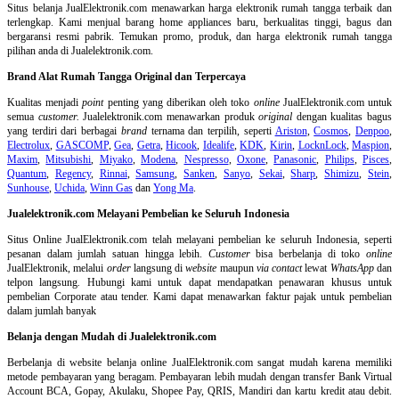
Situs belanja
JualElektronik.com menawarkan harga elektronik rumah tangga terbaik dan
terlengkap. Kami menjual barang home appliances baru, berkualitas tinggi, bagus dan
bergaransi resmi pabrik. Temukan promo, produk, dan harga elektronik rumah tangga
pilihan anda di Jualelektronik.com.
Brand Alat Rumah Tangga Original dan Terpercaya
Kualitas menjadi
point
penting yang diberikan oleh toko
online
JualElektronik.com untuk
semua
customer.
Jualelektronik.com menawarkan produk
original
dengan kualitas bagus
yang terdiri dari berbagai
brand
ternama dan terpilih, seperti
Ariston
,
Cosmos
,
Denpoo
,
Electrolux
,
GASCOMP
,
Gea
,
Getra
,
Hicook
,
Idealife
,
KDK
,
Kirin
,
LocknLock
,
Maspion
,
Maxim
,
Mitsubishi
,
Miyako
,
Modena
,
Nespresso
,
Oxone
,
Panasonic
,
Philips
,
Pisces
,
Quantum
,
Regency
,
Rinnai
,
Samsung
,
Sanken
,
Sanyo
,
Sekai
,
Sharp
,
Shimizu
,
Stein
,
Sunhouse
,
Uchida
,
Winn Gas
dan
Yong Ma
.
Jualelektronik.com Melayani Pembelian ke Seluruh Indonesia
Situs Online
JualElektronik.com telah melayani pembelian ke seluruh Indonesia, seperti
pesanan dalam jumlah satuan hingga lebih.
Customer
bisa berbelanja di toko
online
JualElektronik, melalui
order
langsung di
website
maupun
via contact
lewat
WhatsApp
dan
telpon langsung
.
Hubungi kami untuk dapat mendapatkan penawaran khusus untuk
pembelian Corporate atau tender. Kami dapat menawarkan faktur pajak untuk pembelian
dalam jumlah banyak
Belanja dengan Mudah di Jualelektronik.com
Berbelanja di
website belanja online
JualElektronik.com sangat mudah karena memiliki
metode pembayaran yang beragam. Pembayaran lebih mudah dengan transfer Bank Virtual
Account BCA, Gopay, Akulaku, Shopee Pay, QRIS, Mandiri dan kartu kredit atau debit.