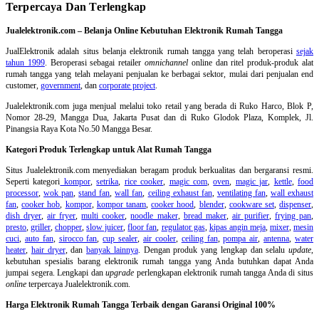
Terpercaya Dan Terlengkap
Jualelektronik.com – Belanja Online Kebutuhan Elektronik Rumah Tangga
JualElektronik adalah
situs belanja elektronik rumah tangga
yang telah beroperasi
sejak
tahun 1999
. Beroperasi sebagai retailer
omnichannel
online dan ritel produk-produk alat
rumah tangga yang telah melayani penjualan ke berbagai sektor, mulai dari penjualan end
customer,
government
, dan
corporate project
.
Jualelektronik.com juga menjual melalui toko retail yang berada di Ruko Harco, Blok P,
Nomor 28-29, Mangga Dua, Jakarta Pusat dan di Ruko Glodok Plaza, Komplek, Jl.
Pinangsia Raya Kota No.50 Mangga Besar.
Kategori Produk Terlengkap untuk Alat Rumah Tangga
Situs Jualelektronik.com menyediakan beragam produk berkualitas dan bergaransi resmi.
Seperti kategori
kompor
,
setrika
,
rice cooker
,
magic com
,
oven
,
magic jar
,
kettle
,
food
processor
,
wok pan
,
stand fan
,
wall fan
,
ceiling exhaust fan
,
ventilating fan
,
wall exhaust
fan
,
cooker hob
,
kompor
,
kompor tanam
,
cooker hood
,
blender
,
cookware set
,
dispenser
,
dish dryer
,
air fryer
,
multi cooker
,
noodle maker
,
bread maker
,
air purifier
,
frying pan
,
presto
,
griller
,
chopper
,
slow juicer
,
floor fan
,
regulator gas
,
kipas angin meja
,
mixer
,
mesin
cuci
,
auto fan
,
sirocco fan
,
cup sealer
,
air cooler
,
ceiling fan
,
pompa air
,
antenna
,
water
heater
,
hair dryer
, dan
banyak lainnya
. Dengan produk yang lengkap dan selalu
update
,
kebutuhan spesialis barang elektronik rumah tangga yang Anda butuhkan dapat Anda
jumpai segera. Lengkapi dan
upgrade
perlengkapan elektronik rumah tangga Anda di situs
online
terpercaya Jualelektronik.com.
Harga Elektronik Rumah Tangga Terbaik dengan Garansi Original 100%