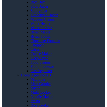
Rice Box
Slow Juicer
Storage Jar
Timbangan Badan
Vacuum Cleaner
Water Heater
Water Purifier
Bread Maker
Bread Toaster
Chocolate Fountain
Chopper
Citrus
Coffee Maker
Deep Fryer
Food Steamer
Food Processor
Gas Regulator
Home Appliances 3
Magic Jar
Meat Grinder
Mixer
Multi Cooker
Noodle Maker
Presto
Rice Cooker