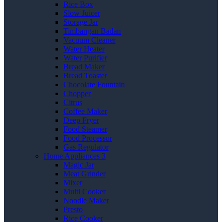
Rice Box
Slow Juicer
Storage Jar
Timbangan Badan
Vacuum Cleaner
Water Heater
Water Purifier
Bread Maker
Bread Toaster
Chocolate Fountain
Chopper
Citrus
Coffee Maker
Deep Fryer
Food Steamer
Food Processor
Gas Regulator
Home Appliances 3
Magic Jar
Meat Grinder
Mixer
Multi Cooker
Noodle Maker
Presto
Rice Cooker