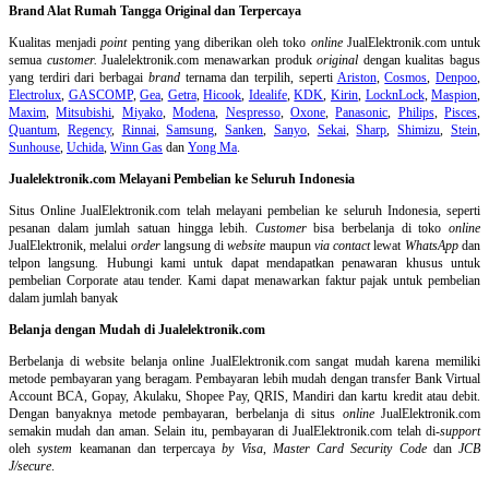
Brand Alat Rumah Tangga Original dan Terpercaya
Kualitas menjadi
point
penting yang diberikan oleh toko
online
JualElektronik.com untuk
semua
customer.
Jualelektronik.com menawarkan produk
original
dengan kualitas bagus
yang terdiri dari berbagai
brand
ternama dan terpilih, seperti
Ariston
,
Cosmos
,
Denpoo
,
Electrolux
,
GASCOMP
,
Gea
,
Getra
,
Hicook
,
Idealife
,
KDK
,
Kirin
,
LocknLock
,
Maspion
,
Maxim
,
Mitsubishi
,
Miyako
,
Modena
,
Nespresso
,
Oxone
,
Panasonic
,
Philips
,
Pisces
,
Quantum
,
Regency
,
Rinnai
,
Samsung
,
Sanken
,
Sanyo
,
Sekai
,
Sharp
,
Shimizu
,
Stein
,
Sunhouse
,
Uchida
,
Winn Gas
dan
Yong Ma
.
Jualelektronik.com Melayani Pembelian ke Seluruh Indonesia
Situs Online
JualElektronik.com telah melayani pembelian ke seluruh Indonesia, seperti
pesanan dalam jumlah satuan hingga lebih.
Customer
bisa berbelanja di toko
online
JualElektronik, melalui
order
langsung di
website
maupun
via contact
lewat
WhatsApp
dan
telpon langsung
.
Hubungi kami untuk dapat mendapatkan penawaran khusus untuk
pembelian Corporate atau tender. Kami dapat menawarkan faktur pajak untuk pembelian
dalam jumlah banyak
Belanja dengan Mudah di Jualelektronik.com
Berbelanja di
website belanja online
JualElektronik.com sangat mudah karena memiliki
metode pembayaran yang beragam. Pembayaran lebih mudah dengan transfer Bank Virtual
Account BCA, Gopay, Akulaku, Shopee Pay, QRIS, Mandiri dan kartu kredit atau debit.
Dengan banyaknya metode pembayaran, berbelanja di situs
online
JualElektronik.com
semakin mudah dan aman. Selain itu, pembayaran di JualElektronik.com telah di-
support
oleh
system
keamanan dan
terpercaya
by Visa
,
Master Card Security Code
dan
JCB
J/secure
.