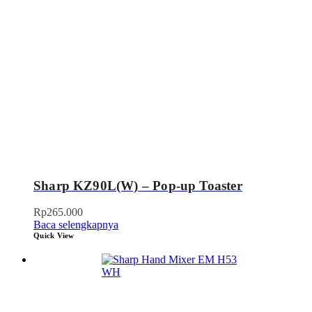
Sharp KZ90L(W) – Pop-up Toaster
Rp
265.000
Baca selengkapnya
Quick View