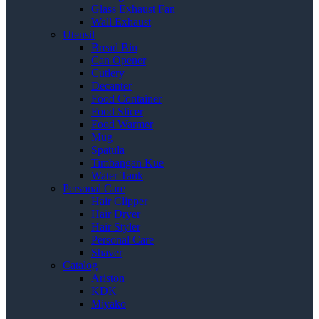
Glass Exhaust Fan
Wall Exhaust
Utensil
Bread Bin
Can Opener
Cutlery
Decanter
Food Container
Food Slicer
Food Warmer
Mug
Spatula
Timbangan Kue
Water Tank
Personal Care
Hair Clipper
Hair Dryer
Hair Styler
Personal Care
Shaver
Catalog
Ariston
KDK
Miyako