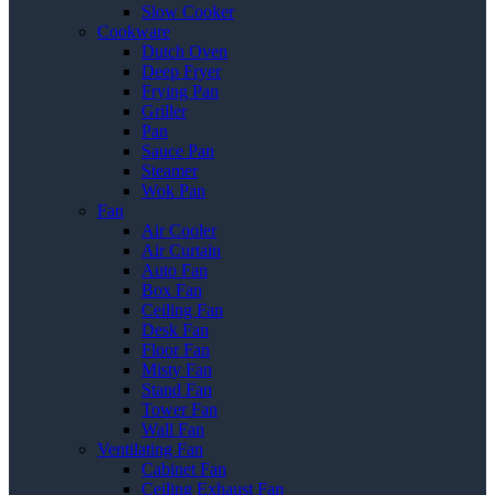
Slow Cooker
Cookware
Dutch Oven
Deep Fryer
Frying Pan
Griller
Pan
Sauce Pan
Steamer
Wok Pan
Fan
Air Cooler
Air Curtain
Auto Fan
Box Fan
Ceiling Fan
Desk Fan
Floor Fan
Misty Fan
Stand Fan
Tower Fan
Wall Fan
Ventilating Fan
Cabinet Fan
Ceiling Exhaust Fan