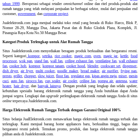
tahun 1999
. Beroperasi sebagai retailer
omnichannel
online dan ritel produk-produk alat
rumah tangga yang telah melayani penjualan ke berbagai sektor, mulai dari penjualan end
customer,
government
, dan
corporate project
.
Jualelektronik.com juga menjual melalui toko retail yang berada di Ruko Harco, Blok P,
Nomor 28-29, Mangga Dua, Jakarta Pusat dan di Ruko Glodok Plaza, Komplek, Jl.
Pinangsia Raya Kota No.50 Mangga Besar.
Kategori Produk Terlengkap untuk Alat Rumah Tangga
Situs Jualelektronik.com menyediakan beragam produk berkualitas dan bergaransi resmi.
Seperti kategori
kompor
,
setrika
,
rice cooker
,
magic com
,
oven
,
magic jar
,
kettle
,
food
processor
,
wok pan
,
stand fan
,
wall fan
,
ceiling exhaust fan
,
ventilating fan
,
wall exhaust
fan
,
cooker hob
,
kompor
,
kompor tanam
,
cooker hood
,
blender
,
cookware set
,
dispenser
,
dish dryer
,
air fryer
,
multi cooker
,
noodle maker
,
bread maker
,
air purifier
,
frying pan
,
presto
,
griller
,
chopper
,
slow juicer
,
floor fan
,
regulator gas
,
kipas angin meja
,
mixer
,
mesin
cuci
,
auto fan
,
sirocco fan
,
cup sealer
,
air cooler
,
ceiling fan
,
pompa air
,
antenna
,
water
heater
,
hair dryer
, dan
banyak lainnya
. Dengan produk yang lengkap dan selalu
update
,
kebutuhan spesialis barang elektronik rumah tangga yang Anda butuhkan dapat Anda
jumpai segera. Lengkapi dan
upgrade
perlengkapan elektronik rumah tangga Anda di situs
online
terpercaya Jualelektronik.com.
Harga Elektronik Rumah Tangga Terbaik dengan Garansi Original 100%
Situs belanja
JualElektronik.com menawarkan harga elektronik rumah tangga terbaik dan
terlengkap. Kami menjual barang home appliances baru, berkualitas tinggi, bagus dan
bergaransi resmi pabrik. Temukan promo, produk, dan harga elektronik rumah tangga
pilihan anda di Jualelektronik.com.