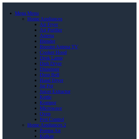
Mega Menu
Home Appliances
Air Fryer
Air Purifier
Antena
Blender
Booster Antena TV
Cooker Hood
Desk Lamp
Dish Dryer
Dispenser
Door Bell
Hand Dryer
Jar Pot
Juicer Extractor
Kettle
Kompor
Microwave
Oven
Pest Control
Home Appliances 2
Pompa Air
Kulkas